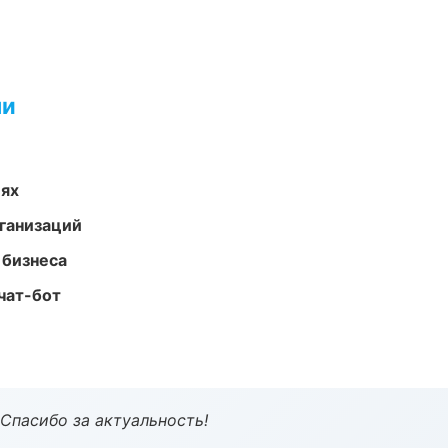
ми
иях
ганизаций
 бизнеса
чат-бот
 Спасибо за актуальность!