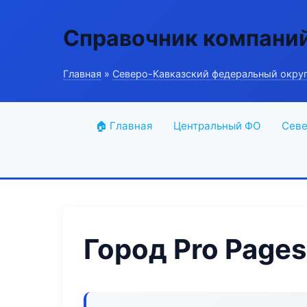
Справочник компани
Главная
»
Северо-Кавказский федеральный окру
🏠 Главная
Центральный ФО
Севе
Город Pro Pages