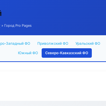
й
г
» Город Pro Pages
ро-Западный ФО
Приволжский ФО
Уральский ФО
Южный ФО
Северо-Кавказский ФО