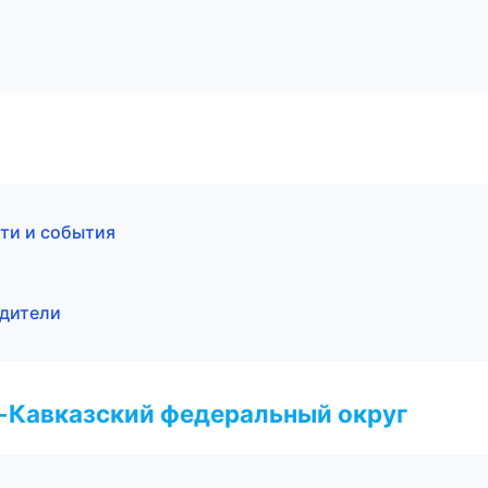
сти и события
и
одители
о-Кавказский федеральный округ