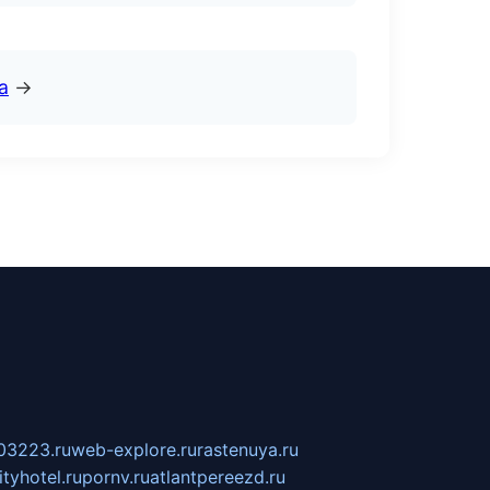
а
→
03223.ru
web-explore.ru
rastenuya.ru
tyhotel.ru
pornv.ru
atlantpereezd.ru