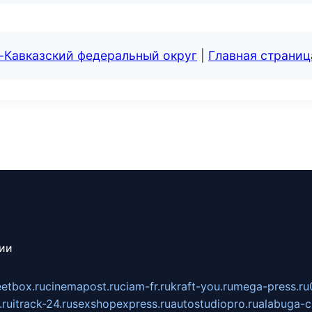
-Кавказский федеральный округ
|
Главная страниц
сии
eetbox.ru
cinemapost.ru
ciam-fr.ru
kraft-you.ru
mega-press.ru
.ru
itrack-24.ru
sexshopexpress.ru
autostudiopro.ru
alabuga-ci