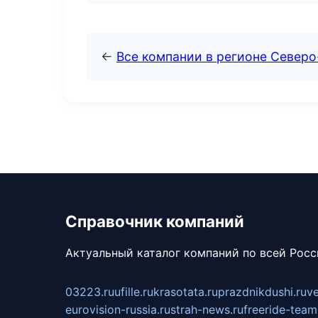
←
Все компании в регионе Северо
Справочник компаний
Актуальный каталог компаний по всей Рос
03223.ru
ufille.ru
krasotata.ru
prazdnikdushi.ru
v
eurovision-russia.ru
strah-news.ru
freeride-team