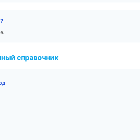
е?
е.
нный справочник
од