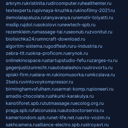
arkrym.ru
kristinita.ru
dircomputer.ru
healthenter.ru
textexperts.ru
pivnaya-kruzhka.ru
kinofilmy-2021.ru
demolalapaluza.ru
tanyavanya.ru
remstir-tolyatti.ru
msdip.ru
jdol.ru
sokolovr.ru
newtech-spb.ru
rezemkleim.ru
massage-tai.ru
seonub.ru
zvonitut.ru
biolisichka24.ru
mncraft-download.ru
algoritm-sistema.ru
godflesh.ru
ru-industria.ru
zebra-tlt.ru
okna-proficom.ru
erynok.ru
onlinekinospace.ru
startupstudio-fefu.ru
zarges-ru.ru
gegenjustizunrecht.ru
autobalashov.ru
utrovortu.ru
spiski-firm.ru
elara-m.ru
kinomusorka.ru
mkcslava.ru
2bets.ru
vintovoykompressor.ru
birminghamvsfulham.ru
sarmat-komp.ru
pioneeri.ru
amadis-chocolate.ru
shkurki-karakulya.ru
kanotiforet.spb.ru
tutmassage.ru
ecolog.org.ru
praga.spb.ru
falcorussia.ru
autodoctorservis.ru
kamertondom.spb.ru
net-life.net.ru
avto-vozim.ru
sakhcamera.ru
alliance-electro.spb.ru
stroyavt.ru