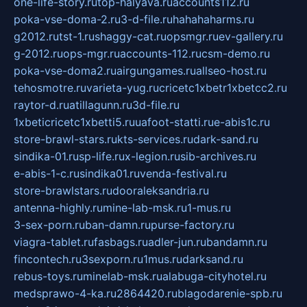
one-life-story.ru
top-halyava.ru
accounts112.ru
poka-vse-doma-2.ru
3-d-file.ru
hahahaharms.ru
g2012.ru
tst-1.ru
shaggy-cat.ru
opsmgr.ru
ev-gallery.ru
g-2012.ru
ops-mgr.ru
accounts-112.ru
csm-demo.ru
poka-vse-doma2.ru
airgungames.ru
allseo-host.ru
tehosmotre.ru
varieta-yug.ru
cricetc1xbetr1xbetcc2.ru
raytor-d.ru
atillagunn.ru
3d-file.ru
1xbeticricetc1xbetti5.ru
uafoot-statti.ru
e-abis1c.ru
store-brawl-stars.ru
kts-services.ru
dark-sand.ru
sindika-01.ru
sp-life.ru
x-legion.ru
sib-archives.ru
e-abis-1-c.ru
sindika01.ru
venda-festival.ru
store-brawlstars.ru
dooraleksandria.ru
antenna-highly.ru
mine-lab-msk.ru
1-mus.ru
3-sex-porn.ru
ban-damn.ru
purse-factory.ru
viagra-tablet.ru
fasbags.ru
adler-jun.ru
bandamn.ru
fincontech.ru
3sexporn.ru
1mus.ru
darksand.ru
rebus-toys.ru
minelab-msk.ru
alabuga-cityhotel.ru
medsprawo-4-ka.ru
2864420.ru
blagodarenie-spb.ru