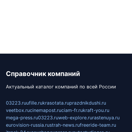
Справочник компаний
Актуальный каталог компаний по всей России
03223.ru
ufille.ru
krasotata.ru
prazdnikdushi.ru
veetbox.ru
cinemapost.ru
ciam-fr.ru
kraft-you.ru
mega-press.ru
03223.ru
web-explore.ru
rastenuya.ru
eurovision-russia.ru
strah-news.ru
freeride-team.ru