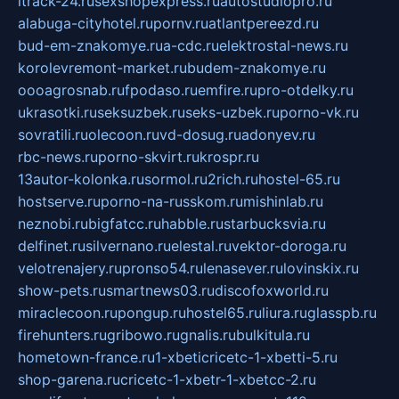
itrack-24.ru
sexshopexpress.ru
autostudiopro.ru
alabuga-cityhotel.ru
pornv.ru
atlantpereezd.ru
bud-em-znakomye.ru
a-cdc.ru
elektrostal-news.ru
korolevremont-market.ru
budem-znakomye.ru
oooagrosnab.ru
fpodaso.ru
emfire.ru
pro-otdelky.ru
ukrasotki.ru
seksuzbek.ru
seks-uzbek.ru
porno-vk.ru
sovratili.ru
olecoon.ru
vd-dosug.ru
adonyev.ru
rbc-news.ru
porno-skvirt.ru
krospr.ru
13autor-kolonka.ru
sormol.ru
2rich.ru
hostel-65.ru
hostserve.ru
porno-na-russkom.ru
mishinlab.ru
neznobi.ru
bigfatcc.ru
habble.ru
starbucksvia.ru
delfinet.ru
silvernano.ru
elestal.ru
vektor-doroga.ru
velotrenajery.ru
pronso54.ru
lenasever.ru
lovinskix.ru
show-pets.ru
smartnews03.ru
discofoxworld.ru
miraclecoon.ru
pongup.ru
hostel65.ru
liura.ru
glasspb.ru
firehunters.ru
gribowo.ru
gnalis.ru
bulkitula.ru
hometown-france.ru
1-xbeticricetc-1-xbetti-5.ru
shop-garena.ru
cricetc-1-xbetr-1-xbetcc-2.ru