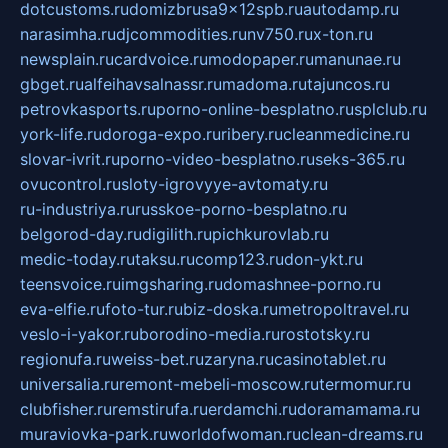
dotcustoms.ru
domizbrusa9x12spb.ru
autodamp.ru
narasimha.ru
djcommodities.ru
nv750.ru
x-ton.ru
newsplain.ru
cardvoice.ru
modopaper.ru
manunae.ru
gbget.ru
alfeihavsalnassr.ru
madoma.ru
tajuncos.ru
petrovkasports.ru
porno-online-besplatno.ru
splclub.ru
york-life.ru
doroga-expo.ru
ribery.ru
cleanmedicine.ru
slovar-ivrit.ru
porno-video-besplatno.ru
seks-365.ru
ovucontrol.ru
sloty-igrovyye-avtomaty.ru
ru-industriya.ru
russkoe-porno-besplatno.ru
belgorod-day.ru
digilith.ru
pichkurovlab.ru
medic-today.ru
taksu.ru
comp123.ru
don-ykt.ru
teensvoice.ru
imgsharing.ru
domashnee-porno.ru
eva-elfie.ru
foto-tur.ru
biz-doska.ru
metropoltravel.ru
veslo-i-yakor.ru
borodino-media.ru
rostotsky.ru
regionufa.ru
weiss-bet.ru
zaryna.ru
casinotablet.ru
universalia.ru
remont-mebeli-moscow.ru
termomur.ru
clubfisher.ru
remstirufa.ru
erdamchi.ru
doramamama.ru
muraviovka-park.ru
worldofwoman.ru
clean-dreams.ru