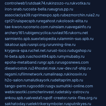
controlweb1.ru
tdsak74.ru
kinzozo-ru.ru
kvotka.ru
iron-snab.ru
costa-bella.ru
eugrus.pp.ru
associaciya39.ru
primexpo.spb.ru
bezmorchin.ru
ia2.ru
cpt21.ru
ispecspb.ru
regahost.ru
kolosok-elita.ru
tae-kwon.ru
consrio.com.ru
insiam.ru
avegainfo.ru
archery161.ru
bigencyclica.ru
vlast16.ru
korru.net
sarmiento.spb.su
extelopedia.ru
lammin-suo.spb.ru
iskatour.spb.ru
snpi.org.ru
running-line.ru
krygeva-spa.ru
chel.net.ru
rust-loco.ru
dugshop.ru
hl-beta.spb.ru
school494.spb.ru
mymubaby.ru
epoha-metalband.ru
ngr.spb.ru
rusgosnews.com
dieselvostok.ru
24hostel.msk.ru
w-dev.ru
f-ship.ru
regsmi.ru
filmnetwork.ru
malinasp.ru
kinosvin.ru
h2o-salon.ru
malutkayork.ru
deltaprim.spb.ru
tango-perm.ru
gooddir.ru
sgv.su
multiki-online.com
webkrasotki.com
cherinvest.ru
detskiy-ostrov.ru
ankou.spb.ru
alvesta1.ru
pdf-creator.ru
nix-files.org.ru
sakhatoday.ru
elektrikersymboler.ru
sputnikyes.ru