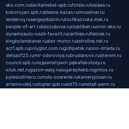
sko.com.ru
davitamebel-spb.ru
fotsis.ru
tesiaes.ru
kokoroyari.spb.ru
blesna-kazan.ru
mossilver.ru
lenderoq.ru
sergeydobrin.ru
tochkazvuka.msk.ru
people-of-art.ru
bezzubova.ru
clubtibet.ru
orior-aks.ru
dynamoauto.ru
szk-favorit.ru
carlines.ru
flatnsk.ru
kingbolenskaner.ru
alex-motor.ru
astroline.net.ru
act1.spb.ru
polyglot.com.ru
gidlipetsk.ru
ooo-driada.ru
detsad125.ru
mir-zdoroviya.ru
bruslanovo.ru
siterem.ru
council.spb.ru
лодкипатриот.рф
kafekolizey.ru
iclub.net.ru
gazon-easy.ru
sugarepilekb.ru
grinox.ru
pylesostineco.ru
msts-ozarenie.ru
kameryjooan.ru
artemovskij.ru
dopler.spb.ru
aid70.ru
metall-perm.ru
ndm.msk.ru
ratingzooshop.ru
apiaccess.ru
globalautotrade.info
bezverhovskoe.ru
drsschool.ru
ZOOSMART.SPB.RU
dalakony.ru
medikijob.ru
remontt.spb.ru
photostudia.spb.ru
myragon.ru
terramia.ru
academy62.ru
gardengallereya.ru
rti.com.ru
artem-news.ru
biserinca.ru
krasnodarkurort.com