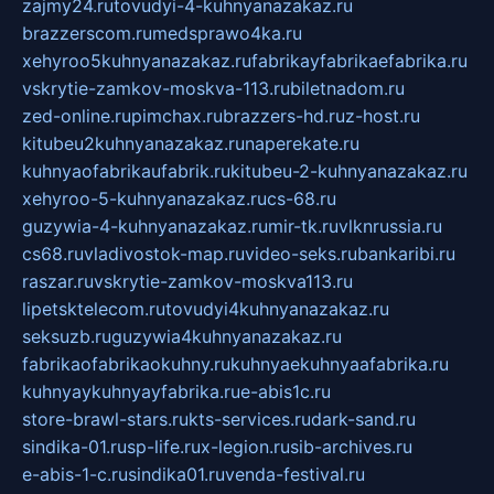
zajmy24.ru
tovudyi-4-kuhnyanazakaz.ru
brazzerscom.ru
medsprawo4ka.ru
xehyroo5kuhnyanazakaz.ru
fabrikayfabrikaefabrika.ru
vskrytie-zamkov-moskva-113.ru
biletnadom.ru
zed-online.ru
pimchax.ru
brazzers-hd.ru
z-host.ru
kitubeu2kuhnyanazakaz.ru
naperekate.ru
kuhnyaofabrikaufabrik.ru
kitubeu-2-kuhnyanazakaz.ru
xehyroo-5-kuhnyanazakaz.ru
cs-68.ru
guzywia-4-kuhnyanazakaz.ru
mir-tk.ru
vlknrussia.ru
cs68.ru
vladivostok-map.ru
video-seks.ru
bankaribi.ru
raszar.ru
vskrytie-zamkov-moskva113.ru
lipetsktelecom.ru
tovudyi4kuhnyanazakaz.ru
seksuzb.ru
guzywia4kuhnyanazakaz.ru
fabrikaofabrikaokuhny.ru
kuhnyaekuhnyaafabrika.ru
kuhnyaykuhnyayfabrika.ru
e-abis1c.ru
store-brawl-stars.ru
kts-services.ru
dark-sand.ru
sindika-01.ru
sp-life.ru
x-legion.ru
sib-archives.ru
e-abis-1-c.ru
sindika01.ru
venda-festival.ru