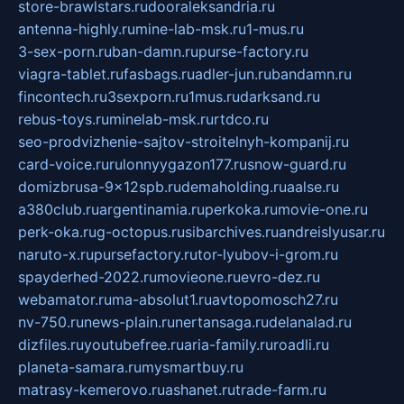
store-brawlstars.ru
dooraleksandria.ru
antenna-highly.ru
mine-lab-msk.ru
1-mus.ru
3-sex-porn.ru
ban-damn.ru
purse-factory.ru
viagra-tablet.ru
fasbags.ru
adler-jun.ru
bandamn.ru
fincontech.ru
3sexporn.ru
1mus.ru
darksand.ru
rebus-toys.ru
minelab-msk.ru
rtdco.ru
seo-prodvizhenie-sajtov-stroitelnyh-kompanij.ru
card-voice.ru
rulonnyygazon177.ru
snow-guard.ru
domizbrusa-9x12spb.ru
demaholding.ru
aalse.ru
a380club.ru
argentinamia.ru
perkoka.ru
movie-one.ru
perk-oka.ru
g-octopus.ru
sibarchives.ru
andreislyusar.ru
naruto-x.ru
pursefactory.ru
tor-lyubov-i-grom.ru
spayderhed-2022.ru
movieone.ru
evro-dez.ru
webamator.ru
ma-absolut1.ru
avtopomosch27.ru
nv-750.ru
news-plain.ru
nertansaga.ru
delanalad.ru
dizfiles.ru
youtubefree.ru
aria-family.ru
roadli.ru
planeta-samara.ru
mysmartbuy.ru
matrasy-kemerovo.ru
ashanet.ru
trade-farm.ru