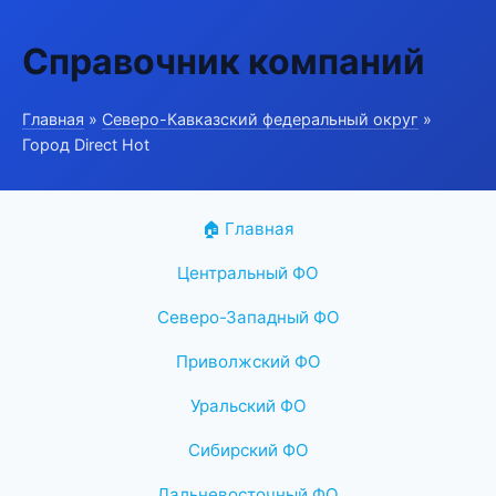
Справочник компаний
Главная
»
Северо-Кавказский федеральный округ
»
Город Direct Hot
🏠 Главная
Центральный ФО
Северо-Западный ФО
Приволжский ФО
Уральский ФО
Сибирский ФО
Дальневосточный ФО