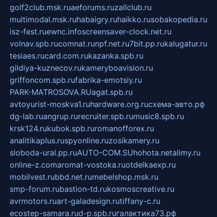
golf2club.msk.ru
aeforums.ru
zallclub.ru
multimodal.msk.ru
habaigry.ru
haikko.ru
sobakopedia.ru
isz-fest.ru
ewnc.info
screensaver-clock.net.ru
volnav.spb.ru
comnat.ru
npf.net.ru
7bit.pp.ru
kalugatur.ru
tesiaes.ru
card.com.ru
kazanka.spb.ru
gildiya-kuznecov.ru
kameryboavision.ru
griffoncom.spb.ru
fabrika-emotsiy.ru
PARK-MATROSOVA.RU
agat.spb.ru
avtoyurist-moskva1.ru
hardware.org.ru
схема-авто.рф
dg-lab.ru
angrup.ru
recruiter.spb.ru
music8.spb.ru
krsk124.ru
kubok.spb.ru
romanofforex.ru
analitikaplus.ru
spyonline.ru
zosikamery.ru
sloboda-ural.pp.ru
AUTO-COM.SU
hohota.net
alimy.ru
online-z.com
aromat-vostoka.ru
otdelkaexp.ru
mobilvest.ru
bbd.net.ru
mebelshop.msk.ru
smp-forum.ru
bastion-td.ru
kosmoscreative.ru
avrmotors.ru
art-galadesign.ru
tiffany-c.ru
ecostep-samara.ru
d-p.spb.ru
галактика73.рф