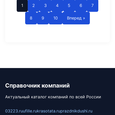
1
2
3
4
5
6
7
8
9
10
Вперед »
Справочник компаний
Актуальный каталог компаний по всей России
03223.ru
ufille.ru
krasotata.ru
prazdnikdushi.ru