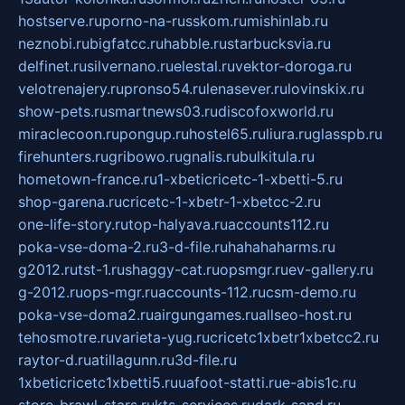
hostserve.ru
porno-na-russkom.ru
mishinlab.ru
neznobi.ru
bigfatcc.ru
habble.ru
starbucksvia.ru
delfinet.ru
silvernano.ru
elestal.ru
vektor-doroga.ru
velotrenajery.ru
pronso54.ru
lenasever.ru
lovinskix.ru
show-pets.ru
smartnews03.ru
discofoxworld.ru
miraclecoon.ru
pongup.ru
hostel65.ru
liura.ru
glasspb.ru
firehunters.ru
gribowo.ru
gnalis.ru
bulkitula.ru
hometown-france.ru
1-xbeticricetc-1-xbetti-5.ru
shop-garena.ru
cricetc-1-xbetr-1-xbetcc-2.ru
one-life-story.ru
top-halyava.ru
accounts112.ru
poka-vse-doma-2.ru
3-d-file.ru
hahahaharms.ru
g2012.ru
tst-1.ru
shaggy-cat.ru
opsmgr.ru
ev-gallery.ru
g-2012.ru
ops-mgr.ru
accounts-112.ru
csm-demo.ru
poka-vse-doma2.ru
airgungames.ru
allseo-host.ru
tehosmotre.ru
varieta-yug.ru
cricetc1xbetr1xbetcc2.ru
raytor-d.ru
atillagunn.ru
3d-file.ru
1xbeticricetc1xbetti5.ru
uafoot-statti.ru
e-abis1c.ru
store-brawl-stars.ru
kts-services.ru
dark-sand.ru