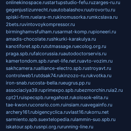
onlinekinospace.ru
startupstudio-fefu.ru
zarges-ru.ru
gegenjustizunrecht.ru
autobalashov.ru
utrovortu.ru
spiski-firm.ru
elara-m.ru
kinomusorka.ru
mkcslava.ru
2bets.ru
vintovoykompressor.ru
birminghamvsfulham.ru
sarmat-komp.ru
pioneeri.ru
amadis-chocolate.ru
shkurki-karakulya.ru
kanotiforet.spb.ru
tutmassage.ru
ecolog.org.ru
praga.spb.ru
falcorussia.ru
autodoctorservis.ru
kamertondom.spb.ru
net-life.net.ru
avto-vozim.ru
sakhcamera.ru
alliance-electro.spb.ru
stroyavt.ru
controlweb1.ru
tdsak74.ru
kinzozo-ru.ru
kvotka.ru
iron-snab.ru
costa-bella.ru
eugrus.pp.ru
associaciya39.ru
primexpo.spb.ru
bezmorchin.ru
ia2.ru
cpt21.ru
ispecspb.ru
regahost.ru
kolosok-elita.ru
tae-kwon.ru
consrio.com.ru
insiam.ru
avegainfo.ru
archery161.ru
bigencyclica.ru
vlast16.ru
korru.net
sarmiento.spb.su
extelopedia.ru
lammin-suo.spb.ru
iskatour.spb.ru
snpi.org.ru
running-line.ru