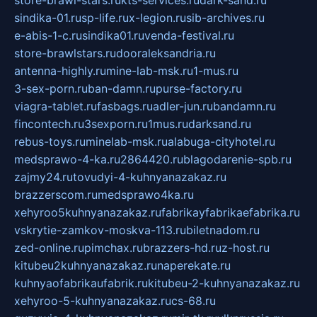
sindika-01.ru
sp-life.ru
x-legion.ru
sib-archives.ru
e-abis-1-c.ru
sindika01.ru
venda-festival.ru
store-brawlstars.ru
dooraleksandria.ru
antenna-highly.ru
mine-lab-msk.ru
1-mus.ru
3-sex-porn.ru
ban-damn.ru
purse-factory.ru
viagra-tablet.ru
fasbags.ru
adler-jun.ru
bandamn.ru
fincontech.ru
3sexporn.ru
1mus.ru
darksand.ru
rebus-toys.ru
minelab-msk.ru
alabuga-cityhotel.ru
medsprawo-4-ka.ru
2864420.ru
blagodarenie-spb.ru
zajmy24.ru
tovudyi-4-kuhnyanazakaz.ru
brazzerscom.ru
medsprawo4ka.ru
xehyroo5kuhnyanazakaz.ru
fabrikayfabrikaefabrika.ru
vskrytie-zamkov-moskva-113.ru
biletnadom.ru
zed-online.ru
pimchax.ru
brazzers-hd.ru
z-host.ru
kitubeu2kuhnyanazakaz.ru
naperekate.ru
kuhnyaofabrikaufabrik.ru
kitubeu-2-kuhnyanazakaz.ru
xehyroo-5-kuhnyanazakaz.ru
cs-68.ru