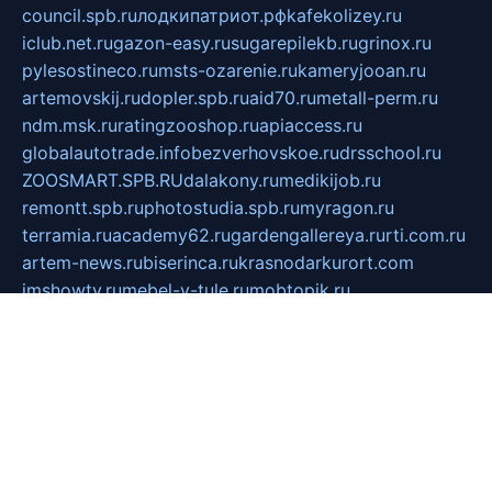
council.spb.ru
лодкипатриот.рф
kafekolizey.ru
iclub.net.ru
gazon-easy.ru
sugarepilekb.ru
grinox.ru
pylesostineco.ru
msts-ozarenie.ru
kameryjooan.ru
artemovskij.ru
dopler.spb.ru
aid70.ru
metall-perm.ru
ndm.msk.ru
ratingzooshop.ru
apiaccess.ru
globalautotrade.info
bezverhovskoe.ru
drsschool.ru
ZOOSMART.SPB.RU
dalakony.ru
medikijob.ru
remontt.spb.ru
photostudia.spb.ru
myragon.ru
terramia.ru
academy62.ru
gardengallereya.ru
rti.com.ru
artem-news.ru
biserinca.ru
krasnodarkurort.com
imshowtv.ru
mebel-v-tule.ru
mobtopik.ru
pcsecurity.net.ru
tool-sib.ru
multimetrunit.ru
sp-tour.ru
fan-cs.ru
santeh-russia.ru
symbian9.net.ru
DSHAIR.RU
tmmotors.spb.ru
xjocuricopii.com
musavtomat.msk.ru
obustrojdom.ru
sovetcik.ru
ybaranovskaya.ru
ppknews.ru
cult-alshei.ru
JAPANRUSSIA.RU
proekciyamebel.ru
imper-finans.ru
rim.org.ru
glamourai.ru
brassminus.ru
zabor-pro.ru
ftn.pp.ru