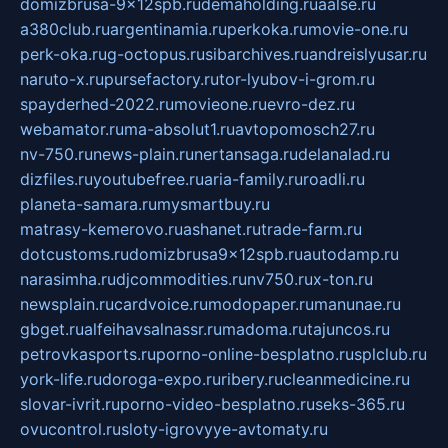
domizbrusa-9x12spb.ru
demaholding.ru
aalse.ru
a380club.ru
argentinamia.ru
perkoka.ru
movie-one.ru
perk-oka.ru
g-octopus.ru
sibarchives.ru
andreislyusar.ru
naruto-x.ru
pursefactory.ru
tor-lyubov-i-grom.ru
spayderhed-2022.ru
movieone.ru
evro-dez.ru
webamator.ru
ma-absolut1.ru
avtopomosch27.ru
nv-750.ru
news-plain.ru
nertansaga.ru
delanalad.ru
dizfiles.ru
youtubefree.ru
aria-family.ru
roadli.ru
planeta-samara.ru
mysmartbuy.ru
matrasy-kemerovo.ru
ashanet.ru
trade-farm.ru
dotcustoms.ru
domizbrusa9x12spb.ru
autodamp.ru
narasimha.ru
djcommodities.ru
nv750.ru
x-ton.ru
newsplain.ru
cardvoice.ru
modopaper.ru
manunae.ru
gbget.ru
alfeihavsalnassr.ru
madoma.ru
tajuncos.ru
petrovkasports.ru
porno-online-besplatno.ru
splclub.ru
york-life.ru
doroga-expo.ru
ribery.ru
cleanmedicine.ru
slovar-ivrit.ru
porno-video-besplatno.ru
seks-365.ru
ovucontrol.ru
sloty-igrovyye-avtomaty.ru