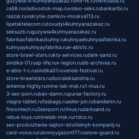
guzywia-4-kuhnyanazakaz.ru
mir-tk.ru
vlknrussia.ru
cs68.ru
vladivostok-map.ru
video-seks.ru
bankaribi.ru
raszar.ru
vskrytie-zamkov-moskva113.ru
lipetsktelecom.ru
tovudyi4kuhnyanazakaz.ru
seksuzb.ru
guzywia4kuhnyanazakaz.ru
fabrikaofabrikaokuhny.ru
kuhnyaekuhnyaafabrika.ru
kuhnyaykuhnyayfabrika.ru
e-abis1c.ru
store-brawl-stars.ru
kts-services.ru
dark-sand.ru
sindika-01.ru
sp-life.ru
x-legion.ru
sib-archives.ru
e-abis-1-c.ru
sindika01.ru
venda-festival.ru
store-brawlstars.ru
dooraleksandria.ru
antenna-highly.ru
mine-lab-msk.ru
1-mus.ru
3-sex-porn.ru
ban-damn.ru
purse-factory.ru
viagra-tablet.ru
fasbags.ru
adler-jun.ru
bandamn.ru
fincontech.ru
3sexporn.ru
1mus.ru
darksand.ru
rebus-toys.ru
minelab-msk.ru
rtdco.ru
seo-prodvizhenie-sajtov-stroitelnyh-kompanij.ru
card-voice.ru
rulonnyygazon177.ru
snow-guard.ru