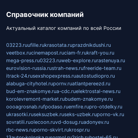
Справочник компаний
Актуальный каталог компаний по всей России
03223.ru
ufille.ru
krasotata.ru
prazdnikdushi.ru
veetbox.ru
cinemapost.ru
ciam-fr.ru
kraft-you.ru
mega-press.ru
03223.ru
web-explore.ru
rastenuya.ru
eurovision-russia.ru
strah-news.ru
freeride-team.ru
itrack-24.ru
sexshopexpress.ru
autostudiopro.ru
alabuga-cityhotel.ru
pornv.ru
atlantpereezd.ru
bud-em-znakomye.ru
a-cdc.ru
elektrostal-news.ru
korolevremont-market.ru
budem-znakomye.ru
oooagrosnab.ru
fpodaso.ru
emfire.ru
pro-otdelky.ru
ukrasotki.ru
seksuzbek.ru
seks-uzbek.ru
porno-vk.ru
sovratili.ru
olecoon.ru
vd-dosug.ru
adonyev.ru
rbc-news.ru
porno-skvirt.ru
krospr.ru
13autor-kolonka.ru
sormol.ru
2rich.ru
hostel-65.ru