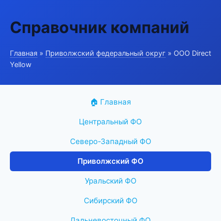
Справочник компаний
Главная
»
Приволжский федеральный округ
» ООО Direct
Yellow
🏠 Главная
Центральный ФО
Северо-Западный ФО
Приволжский ФО
Уральский ФО
Сибирский ФО
Дальневосточный ФО