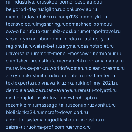
ru-industriya.ru
russkoe-porno-besplatno.ru
belgorod-day.ru
digilith.ru
pichkurovlab.ru
medic-today.ru
taksu.ru
comp123.ru
don-ykt.ru
teensvoice.ru
imgsharing.ru
domashnee-porno.ru
eva-elfie.ru
foto-tur.ru
biz-doska.ru
metropoltravel.ru
veslo-i-yakor.ru
borodino-media.ru
rostotsky.ru
regionufa.ru
weiss-bet.ru
zaryna.ru
casinotablet.ru
universalia.ru
remont-mebeli-moscow.ru
termomur.ru
clubfisher.ru
remstirufa.ru
erdamchi.ru
doramamama.ru
muraviovka-park.ru
worldofwoman.ru
clean-dreams.ru
arkrym.ru
kristinita.ru
dircomputer.ru
healthenter.ru
textexperts.ru
pivnaya-kruzhka.ru
kinofilmy-2021.ru
demolalapaluza.ru
tanyavanya.ru
remstir-tolyatti.ru
msdip.ru
jdol.ru
sokolovr.ru
newtech-spb.ru
rezemkleim.ru
massage-tai.ru
seonub.ru
zvonitut.ru
biolisichka24.ru
mncraft-download.ru
algoritm-sistema.ru
godflesh.ru
ru-industria.ru
zebra-tlt.ru
okna-proficom.ru
erynok.ru