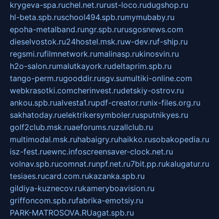
krygeva-spa.ru
chel.net.ru
rust-loco.ru
dugshop.ru
hl-beta.spb.ru
school494.spb.ru
mymubaby.ru
epoha-metalband.ru
ngr.spb.ru
rusgosnews.com
dieselvostok.ru
24hostel.msk.ru
w-dev.ru
f-ship.ru
regsmi.ru
filmnetwork.ru
malinasp.ru
kinosvin.ru
h2o-salon.ru
malutkayork.ru
deltaprim.spb.ru
tango-perm.ru
gooddir.ru
sgv.su
multiki-online.com
webkrasotki.com
cherinvest.ru
detskiy-ostrov.ru
ankou.spb.ru
alvesta1.ru
pdf-creator.ru
nix-files.org.ru
sakhatoday.ru
elektrikersymboler.ru
sputnikyes.ru
golf2club.msk.ru
aeforums.ru
zallclub.ru
multimodal.msk.ru
habaigry.ru
haikko.ru
sobakopedia.ru
isz-fest.ru
ewnc.info
screensaver-clock.net.ru
volnav.spb.ru
comnat.ru
npf.net.ru
7bit.pp.ru
kalugatur.ru
tesiaes.ru
card.com.ru
kazanka.spb.ru
gildiya-kuznecov.ru
kameryboavision.ru
griffoncom.spb.ru
fabrika-emotsiy.ru
PARK-MATROSOVA.RU
agat.spb.ru