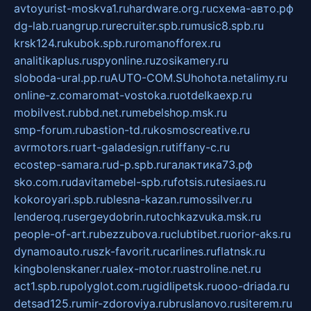
avtoyurist-moskva1.ru
hardware.org.ru
схема-авто.рф
dg-lab.ru
angrup.ru
recruiter.spb.ru
music8.spb.ru
krsk124.ru
kubok.spb.ru
romanofforex.ru
analitikaplus.ru
spyonline.ru
zosikamery.ru
sloboda-ural.pp.ru
AUTO-COM.SU
hohota.net
alimy.ru
online-z.com
aromat-vostoka.ru
otdelkaexp.ru
mobilvest.ru
bbd.net.ru
mebelshop.msk.ru
smp-forum.ru
bastion-td.ru
kosmoscreative.ru
avrmotors.ru
art-galadesign.ru
tiffany-c.ru
ecostep-samara.ru
d-p.spb.ru
галактика73.рф
sko.com.ru
davitamebel-spb.ru
fotsis.ru
tesiaes.ru
kokoroyari.spb.ru
blesna-kazan.ru
mossilver.ru
lenderoq.ru
sergeydobrin.ru
tochkazvuka.msk.ru
people-of-art.ru
bezzubova.ru
clubtibet.ru
orior-aks.ru
dynamoauto.ru
szk-favorit.ru
carlines.ru
flatnsk.ru
kingbolenskaner.ru
alex-motor.ru
astroline.net.ru
act1.spb.ru
polyglot.com.ru
gidlipetsk.ru
ooo-driada.ru
detsad125.ru
mir-zdoroviya.ru
bruslanovo.ru
siterem.ru