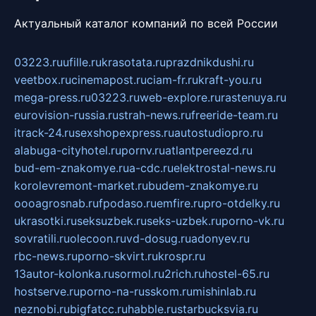
Актуальный каталог компаний по всей России
03223.ru
ufille.ru
krasotata.ru
prazdnikdushi.ru
veetbox.ru
cinemapost.ru
ciam-fr.ru
kraft-you.ru
mega-press.ru
03223.ru
web-explore.ru
rastenuya.ru
eurovision-russia.ru
strah-news.ru
freeride-team.ru
itrack-24.ru
sexshopexpress.ru
autostudiopro.ru
alabuga-cityhotel.ru
pornv.ru
atlantpereezd.ru
bud-em-znakomye.ru
a-cdc.ru
elektrostal-news.ru
korolevremont-market.ru
budem-znakomye.ru
oooagrosnab.ru
fpodaso.ru
emfire.ru
pro-otdelky.ru
ukrasotki.ru
seksuzbek.ru
seks-uzbek.ru
porno-vk.ru
sovratili.ru
olecoon.ru
vd-dosug.ru
adonyev.ru
rbc-news.ru
porno-skvirt.ru
krospr.ru
13autor-kolonka.ru
sormol.ru
2rich.ru
hostel-65.ru
hostserve.ru
porno-na-russkom.ru
mishinlab.ru
neznobi.ru
bigfatcc.ru
habble.ru
starbucksvia.ru