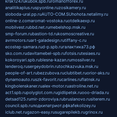
krsk124.ru
kubok.spb.ru
romanofforex.ru
analitikaplus.ru
spyonline.ru
zosikamery.ru
sloboda-ural.pp.ru
AUTO-COM.SU
hohota.net
alimy.ru
online-z.com
aromat-vostoka.ru
otdelkaexp.ru
mobilvest.ru
bbd.net.ru
mebelshop.msk.ru
smp-forum.ru
bastion-td.ru
kosmoscreative.ru
avrmotors.ru
art-galadesign.ru
tiffany-c.ru
ecostep-samara.ru
d-p.spb.ru
галактика73.рф
sko.com.ru
davitamebel-spb.ru
fotsis.ru
tesiaes.ru
kokoroyari.spb.ru
blesna-kazan.ru
mossilver.ru
lenderoq.ru
sergeydobrin.ru
tochkazvuka.msk.ru
people-of-art.ru
bezzubova.ru
clubtibet.ru
orior-aks.ru
dynamoauto.ru
szk-favorit.ru
carlines.ru
flatnsk.ru
kingbolenskaner.ru
alex-motor.ru
astroline.net.ru
act1.spb.ru
polyglot.com.ru
gidlipetsk.ru
ooo-driada.ru
detsad125.ru
mir-zdoroviya.ru
bruslanovo.ru
siterem.ru
council.spb.ru
лодкипатриот.рф
kafekolizey.ru
iclub.net.ru
gazon-easy.ru
sugarepilekb.ru
grinox.ru