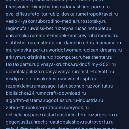
teensvoice.ru
imgsharing.ru
domashnee-porno.ru
eva-elfie.ru
foto-tur.ru
biz-doska.ru
metropoltravel.ru
veslo-i-yakor.ru
borodino-media.ru
rostotsky.ru
regionufa.ru
weiss-bet.ru
zaryna.ru
casinotablet.ru
universalia.ru
remont-mebeli-moscow.ru
termomur.ru
clubfisher.ru
remstirufa.ru
erdamchi.ru
doramamama.ru
muraviovka-park.ru
worldofwoman.ru
clean-dreams.ru
arkrym.ru
kristinita.ru
dircomputer.ru
healthenter.ru
textexperts.ru
pivnaya-kruzhka.ru
kinofilmy-2021.ru
demolalapaluza.ru
tanyavanya.ru
remstir-tolyatti.ru
msdip.ru
jdol.ru
sokolovr.ru
newtech-spb.ru
rezemkleim.ru
massage-tai.ru
seonub.ru
zvonitut.ru
biolisichka24.ru
mncraft-download.ru
algoritm-sistema.ru
godflesh.ru
ru-industria.ru
zebra-tlt.ru
okna-proficom.ru
erynok.ru
onlinekinospace.ru
startupstudio-fefu.ru
zarges-ru.ru
gegenjustizunrecht.ru
autobalashov.ru
utrovortu.ru