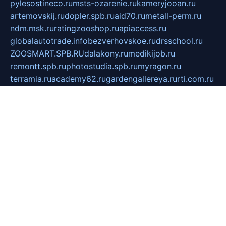
pylesostineco.ru
msts-ozarenie.ru
kameryjooan.ru
artemovskij.ru
dopler.spb.ru
aid70.ru
metall-perm.ru
ndm.msk.ru
ratingzooshop.ru
apiaccess.ru
globalautotrade.info
bezverhovskoe.ru
drsschool.ru
ZOOSMART.SPB.RU
dalakony.ru
medikijob.ru
remontt.spb.ru
photostudia.spb.ru
myragon.ru
terramia.ru
academy62.ru
gardengallereya.ru
rti.com.ru
artem-news.ru
biserinca.ru
krasnodarkurort.com
imshowtv.ru
mebel-v-tule.ru
mobtopik.ru
pcsecurity.net.ru
tool-sib.ru
multimetrunit.ru
sp-tour.ru
fan-cs.ru
santeh-russia.ru
symbian9.net.ru
DSHAIR.RU
tmmotors.spb.ru
xjocuricopii.com
musavtomat.msk.ru
obustrojdom.ru
sovetcik.ru
ybaranovskaya.ru
ppknews.ru
cult-alshei.ru
JAPANRUSSIA.RU
proekciyamebel.ru
imper-finans.ru
rim.org.ru
glamourai.ru
brassminus.ru
zabor-pro.ru
ftn.pp.ru
dorogoe58.ru
laimengpacker.ru
kuzova-zapchasti.ru
sageerp.ru
taxodrom.ru
dsrazvitie.ru
hardcity.net.ru