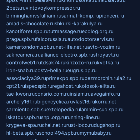
spiski-firm.ru
elara-m.ru
kinomusorka.ru
mkcslava.ru
2bets.ru
vintovoykompressor.ru
birminghamvsfulham.ru
sarmat-komp.ru
pioneeri.ru
amadis-chocolate.ru
shkurki-karakulya.ru
kanotiforet.spb.ru
tutmassage.ru
ecolog.org.ru
praga.spb.ru
falcorussia.ru
autodoctorservis.ru
kamertondom.spb.ru
net-life.net.ru
avto-vozim.ru
sakhcamera.ru
alliance-electro.spb.ru
stroyavt.ru
controlweb1.ru
tdsak74.ru
kinzozo-ru.ru
kvotka.ru
iron-snab.ru
costa-bella.ru
eugrus.pp.ru
associaciya39.ru
primexpo.spb.ru
bezmorchin.ru
ia2.ru
cpt21.ru
ispecspb.ru
regahost.ru
kolosok-elita.ru
tae-kwon.ru
consrio.com.ru
insiam.ru
avegainfo.ru
archery161.ru
bigencyclica.ru
vlast16.ru
korru.net
sarmiento.spb.su
extelopedia.ru
lammin-suo.spb.ru
iskatour.spb.ru
snpi.org.ru
running-line.ru
krygeva-spa.ru
chel.net.ru
rust-loco.ru
dugshop.ru
hl-beta.spb.ru
school494.spb.ru
mymubaby.ru