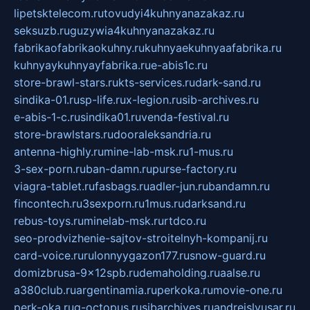
lipetsktelecom.ru
tovudyi4kuhnyanazakaz.ru
seksuzb.ru
guzywia4kuhnyanazakaz.ru
fabrikaofabrikaokuhny.ru
kuhnyaekuhnyaafabrika.ru
kuhnyaykuhnyayfabrika.ru
e-abis1c.ru
store-brawl-stars.ru
kts-services.ru
dark-sand.ru
sindika-01.ru
sp-life.ru
x-legion.ru
sib-archives.ru
e-abis-1-c.ru
sindika01.ru
venda-festival.ru
store-brawlstars.ru
dooraleksandria.ru
antenna-highly.ru
mine-lab-msk.ru
1-mus.ru
3-sex-porn.ru
ban-damn.ru
purse-factory.ru
viagra-tablet.ru
fasbags.ru
adler-jun.ru
bandamn.ru
fincontech.ru
3sexporn.ru
1mus.ru
darksand.ru
rebus-toys.ru
minelab-msk.ru
rtdco.ru
seo-prodvizhenie-sajtov-stroitelnyh-kompanij.ru
card-voice.ru
rulonnyygazon177.ru
snow-guard.ru
domizbrusa-9x12spb.ru
demaholding.ru
aalse.ru
a380club.ru
argentinamia.ru
perkoka.ru
movie-one.ru
perk-oka.ru
g-octopus.ru
sibarchives.ru
andreislyusar.ru