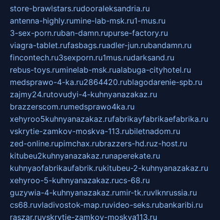
store-brawlstars.ru
dooraleksandria.ru
antenna-highly.ru
mine-lab-msk.ru
1-mus.ru
3-sex-porn.ru
ban-damn.ru
purse-factory.ru
viagra-tablet.ru
fasbags.ru
adler-jun.ru
bandamn.ru
fincontech.ru
3sexporn.ru
1mus.ru
darksand.ru
rebus-toys.ru
minelab-msk.ru
alabuga-cityhotel.ru
medsprawo-4-ka.ru
2864420.ru
blagodarenie-spb.ru
zajmy24.ru
tovudyi-4-kuhnyanazakaz.ru
brazzerscom.ru
medsprawo4ka.ru
xehyroo5kuhnyanazakaz.ru
fabrikayfabrikaefabrika.ru
vskrytie-zamkov-moskva-113.ru
biletnadom.ru
zed-online.ru
pimchax.ru
brazzers-hd.ru
z-host.ru
kitubeu2kuhnyanazakaz.ru
naperekate.ru
kuhnyaofabrikaufabrik.ru
kitubeu-2-kuhnyanazakaz.ru
xehyroo-5-kuhnyanazakaz.ru
cs-68.ru
guzywia-4-kuhnyanazakaz.ru
mir-tk.ru
vlknrussia.ru
cs68.ru
vladivostok-map.ru
video-seks.ru
bankaribi.ru
raszar.ru
vskrytie-zamkov-moskva113.ru