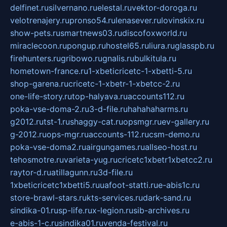
delfinet.ru
silvernano.ru
elestal.ru
vektor-doroga.ru
velotrenajery.ru
pronso54.ru
lenasever.ru
lovinskix.ru
show-pets.ru
smartnews03.ru
discofoxworld.ru
miraclecoon.ru
pongup.ru
hostel65.ru
liura.ru
glasspb.ru
firehunters.ru
gribowo.ru
gnalis.ru
bulkitula.ru
hometown-france.ru
1-xbeticricetc-1-xbetti-5.ru
shop-garena.ru
cricetc-1-xbetr-1-xbetcc-2.ru
one-life-story.ru
top-halyava.ru
accounts112.ru
poka-vse-doma-2.ru
3-d-file.ru
hahahaharms.ru
g2012.ru
tst-1.ru
shaggy-cat.ru
opsmgr.ru
ev-gallery.ru
g-2012.ru
ops-mgr.ru
accounts-112.ru
csm-demo.ru
poka-vse-doma2.ru
airgungames.ru
allseo-host.ru
tehosmotre.ru
varieta-yug.ru
cricetc1xbetr1xbetcc2.ru
raytor-d.ru
atillagunn.ru
3d-file.ru
1xbeticricetc1xbetti5.ru
uafoot-statti.ru
e-abis1c.ru
store-brawl-stars.ru
kts-services.ru
dark-sand.ru
sindika-01.ru
sp-life.ru
x-legion.ru
sib-archives.ru
e-abis-1-c.ru
sindika01.ru
venda-festival.ru