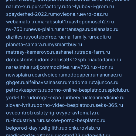
naruto-x.ru
pursefactory.ru
tor-lyubov-i-grom.ru
spayderhed-2022.ru
movieone.ru
evro-dez.ru
webamator.ru
ma-absolut1.ru
avtopomosch27.ru
nv-750.ru
news-plain.ru
nertansaga.ru
delanalad.ru
dizfiles.ru
youtubefree.ru
aria-family.ru
roadli.ru
planeta-samara.ru
mysmartbuy.ru
matrasy-kemerovo.ru
ashanet.ru
trade-farm.ru
dotcustoms.ru
domizbrusa9x12spb.ru
autodamp.ru
narasimha.ru
djcommodities.ru
nv750.ru
x-ton.ru
newsplain.ru
cardvoice.ru
modopaper.ru
manunae.ru
gbget.ru
alfeihavsalnassr.ru
madoma.ru
tajuncos.ru
petrovkasports.ru
porno-online-besplatno.ru
splclub.ru
york-life.ru
doroga-expo.ru
ribery.ru
cleanmedicine.ru
slovar-ivrit.ru
porno-video-besplatno.ru
seks-365.ru
ovucontrol.ru
sloty-igrovyye-avtomaty.ru
ru-industriya.ru
russkoe-porno-besplatno.ru
belgorod-day.ru
digilith.ru
pichkurovlab.ru
medic-today.ru
taksu.ru
comp123.ru
don-ykt.ru