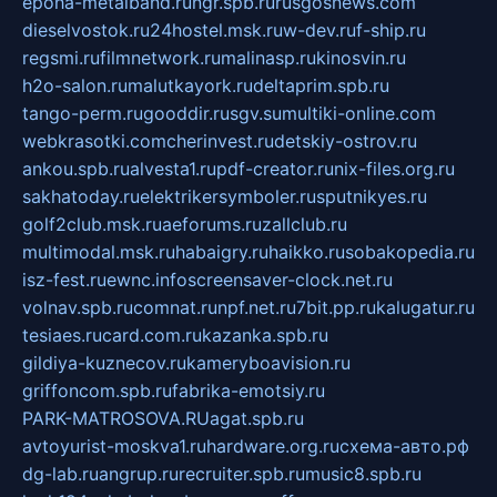
epoha-metalband.ru
ngr.spb.ru
rusgosnews.com
dieselvostok.ru
24hostel.msk.ru
w-dev.ru
f-ship.ru
regsmi.ru
filmnetwork.ru
malinasp.ru
kinosvin.ru
h2o-salon.ru
malutkayork.ru
deltaprim.spb.ru
tango-perm.ru
gooddir.ru
sgv.su
multiki-online.com
webkrasotki.com
cherinvest.ru
detskiy-ostrov.ru
ankou.spb.ru
alvesta1.ru
pdf-creator.ru
nix-files.org.ru
sakhatoday.ru
elektrikersymboler.ru
sputnikyes.ru
golf2club.msk.ru
aeforums.ru
zallclub.ru
multimodal.msk.ru
habaigry.ru
haikko.ru
sobakopedia.ru
isz-fest.ru
ewnc.info
screensaver-clock.net.ru
volnav.spb.ru
comnat.ru
npf.net.ru
7bit.pp.ru
kalugatur.ru
tesiaes.ru
card.com.ru
kazanka.spb.ru
gildiya-kuznecov.ru
kameryboavision.ru
griffoncom.spb.ru
fabrika-emotsiy.ru
PARK-MATROSOVA.RU
agat.spb.ru
avtoyurist-moskva1.ru
hardware.org.ru
схема-авто.рф
dg-lab.ru
angrup.ru
recruiter.spb.ru
music8.spb.ru