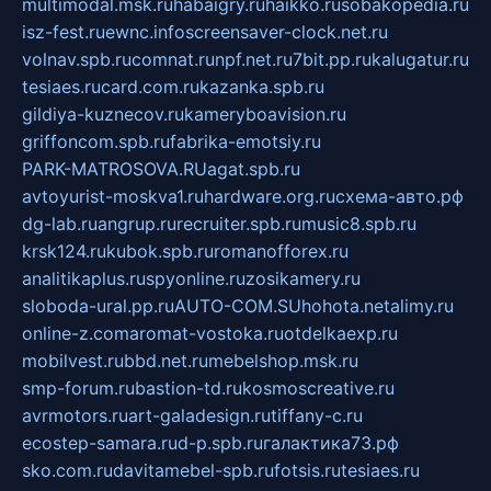
multimodal.msk.ru
habaigry.ru
haikko.ru
sobakopedia.ru
isz-fest.ru
ewnc.info
screensaver-clock.net.ru
volnav.spb.ru
comnat.ru
npf.net.ru
7bit.pp.ru
kalugatur.ru
tesiaes.ru
card.com.ru
kazanka.spb.ru
gildiya-kuznecov.ru
kameryboavision.ru
griffoncom.spb.ru
fabrika-emotsiy.ru
PARK-MATROSOVA.RU
agat.spb.ru
avtoyurist-moskva1.ru
hardware.org.ru
схема-авто.рф
dg-lab.ru
angrup.ru
recruiter.spb.ru
music8.spb.ru
krsk124.ru
kubok.spb.ru
romanofforex.ru
analitikaplus.ru
spyonline.ru
zosikamery.ru
sloboda-ural.pp.ru
AUTO-COM.SU
hohota.net
alimy.ru
online-z.com
aromat-vostoka.ru
otdelkaexp.ru
mobilvest.ru
bbd.net.ru
mebelshop.msk.ru
smp-forum.ru
bastion-td.ru
kosmoscreative.ru
avrmotors.ru
art-galadesign.ru
tiffany-c.ru
ecostep-samara.ru
d-p.spb.ru
галактика73.рф
sko.com.ru
davitamebel-spb.ru
fotsis.ru
tesiaes.ru