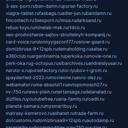
3-sex-porn.ru
ban-damn.ru
purse-factory.ru
viagra-tablet.ru
fasbags.ru
adler-jun.ru
bandamn.ru
fincontech.ru
3sexporn.ru
1mus.ru
darksand.ru
rebus-toys.ru
minelab-msk.ru
rtdco.ru
seo-prodvizhenie-sajtov-stroitelnyh-kompanij.ru
card-voice.ru
rulonnyygazon177.ru
snow-guard.ru
domizbrusa-9x12spb.ru
demaholding.ru
aalse.ru
a380club.ru
argentinamia.ru
perkoka.ru
movie-one.ru
perk-oka.ru
g-octopus.ru
sibarchives.ru
andreislyusar.ru
naruto-x.ru
pursefactory.ru
tor-lyubov-i-grom.ru
spayderhed-2022.ru
movieone.ru
evro-dez.ru
webamator.ru
ma-absolut1.ru
avtopomosch27.ru
nv-750.ru
news-plain.ru
nertansaga.ru
delanalad.ru
dizfiles.ru
youtubefree.ru
aria-family.ru
roadli.ru
planeta-samara.ru
mysmartbuy.ru
matrasy-kemerovo.ru
ashanet.ru
trade-farm.ru
dotcustoms.ru
domizbrusa9x12spb.ru
autodamp.ru
narasimha.ru
djcommodities.ru
nv750.ru
x-ton.ru