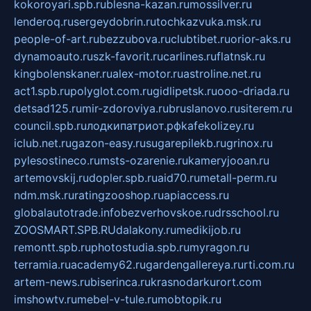
kokoroyari.spb.ru
blesna-kazan.ru
mossilver.ru
lenderoq.ru
sergeydobrin.ru
tochkazvuka.msk.ru
people-of-art.ru
bezzubova.ru
clubtibet.ru
orior-aks.ru
dynamoauto.ru
szk-favorit.ru
carlines.ru
flatnsk.ru
kingbolenskaner.ru
alex-motor.ru
astroline.net.ru
act1.spb.ru
polyglot.com.ru
gidlipetsk.ru
ooo-driada.ru
detsad125.ru
mir-zdoroviya.ru
bruslanovo.ru
siterem.ru
council.spb.ru
лодкипатриот.рф
kafekolizey.ru
iclub.net.ru
gazon-easy.ru
sugarepilekb.ru
grinox.ru
pylesostineco.ru
msts-ozarenie.ru
kameryjooan.ru
artemovskij.ru
dopler.spb.ru
aid70.ru
metall-perm.ru
ndm.msk.ru
ratingzooshop.ru
apiaccess.ru
globalautotrade.info
bezverhovskoe.ru
drsschool.ru
ZOOSMART.SPB.RU
dalakony.ru
medikijob.ru
remontt.spb.ru
photostudia.spb.ru
myragon.ru
terramia.ru
academy62.ru
gardengallereya.ru
rti.com.ru
artem-news.ru
biserinca.ru
krasnodarkurort.com
imshowtv.ru
mebel-v-tule.ru
mobtopik.ru