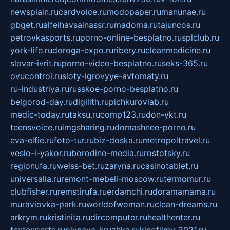
newsplain.ru
cardvoice.ru
modopaper.ru
manunae.ru
gbget.ru
alfeihavsalnassr.ru
madoma.ru
tajuncos.ru
petrovkasports.ru
porno-online-besplatno.ru
splclub.ru
york-life.ru
doroga-expo.ru
ribery.ru
cleanmedicine.ru
slovar-ivrit.ru
porno-video-besplatno.ru
seks-365.ru
ovucontrol.ru
sloty-igrovyye-avtomaty.ru
ru-industriya.ru
russkoe-porno-besplatno.ru
belgorod-day.ru
digilith.ru
pichkurovlab.ru
medic-today.ru
taksu.ru
comp123.ru
don-ykt.ru
teensvoice.ru
imgsharing.ru
domashnee-porno.ru
eva-elfie.ru
foto-tur.ru
biz-doska.ru
metropoltravel.ru
veslo-i-yakor.ru
borodino-media.ru
rostotsky.ru
regionufa.ru
weiss-bet.ru
zaryna.ru
casinotablet.ru
universalia.ru
remont-mebeli-moscow.ru
termomur.ru
clubfisher.ru
remstirufa.ru
erdamchi.ru
doramamama.ru
muraviovka-park.ru
worldofwoman.ru
clean-dreams.ru
arkrym.ru
kristinita.ru
dircomputer.ru
healthenter.ru