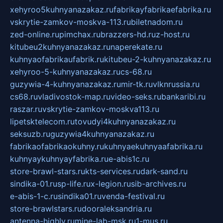
xehyroo5kuhnyanazakaz.ru
fabrikayfabrikaefabrika.ru
vskrytie-zamkov-moskva-113.ru
biletnadom.ru
zed-online.ru
pimchax.ru
brazzers-hd.ru
z-host.ru
kitubeu2kuhnyanazakaz.ru
naperekate.ru
kuhnyaofabrikaufabrik.ru
kitubeu-2-kuhnyanazakaz.ru
xehyroo-5-kuhnyanazakaz.ru
cs-68.ru
guzywia-4-kuhnyanazakaz.ru
mir-tk.ru
vlknrussia.ru
cs68.ru
vladivostok-map.ru
video-seks.ru
bankaribi.ru
raszar.ru
vskrytie-zamkov-moskva113.ru
lipetsktelecom.ru
tovudyi4kuhnyanazakaz.ru
seksuzb.ru
guzywia4kuhnyanazakaz.ru
fabrikaofabrikaokuhny.ru
kuhnyaekuhnyaafabrika.ru
kuhnyaykuhnyayfabrika.ru
e-abis1c.ru
store-brawl-stars.ru
kts-services.ru
dark-sand.ru
sindika-01.ru
sp-life.ru
x-legion.ru
sib-archives.ru
e-abis-1-c.ru
sindika01.ru
venda-festival.ru
store-brawlstars.ru
dooraleksandria.ru
antenna-highly.ru
mine-lab-msk.ru
1-mus.ru