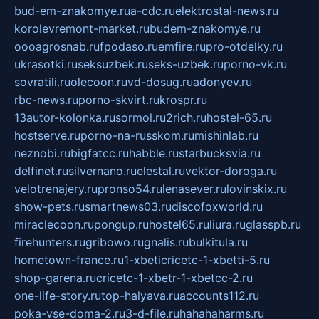
bud-em-znakomye.ru
a-cdc.ru
elektrostal-news.ru
korolevremont-market.ru
budem-znakomye.ru
oooagrosnab.ru
fpodaso.ru
emfire.ru
pro-otdelky.ru
ukrasotki.ru
seksuzbek.ru
seks-uzbek.ru
porno-vk.ru
sovratili.ru
olecoon.ru
vd-dosug.ru
adonyev.ru
rbc-news.ru
porno-skvirt.ru
krospr.ru
13autor-kolonka.ru
sormol.ru
2rich.ru
hostel-65.ru
hostserve.ru
porno-na-russkom.ru
mishinlab.ru
neznobi.ru
bigfatcc.ru
habble.ru
starbucksvia.ru
delfinet.ru
silvernano.ru
elestal.ru
vektor-doroga.ru
velotrenajery.ru
pronso54.ru
lenasever.ru
lovinskix.ru
show-pets.ru
smartnews03.ru
discofoxworld.ru
miraclecoon.ru
pongup.ru
hostel65.ru
liura.ru
glasspb.ru
firehunters.ru
gribowo.ru
gnalis.ru
bulkitula.ru
hometown-france.ru
1-xbeticricetc-1-xbetti-5.ru
shop-garena.ru
cricetc-1-xbetr-1-xbetcc-2.ru
one-life-story.ru
top-halyava.ru
accounts112.ru
poka-vse-doma-2.ru
3-d-file.ru
hahahaharms.ru