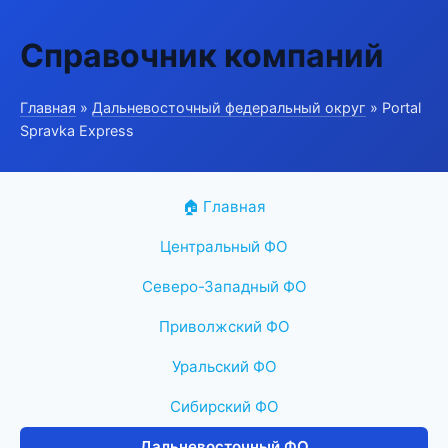
Справочник компаний
Главная
»
Дальневосточный федеральный округ
» Portal
Spravka Express
🏠 Главная
Центральный ФО
Северо-Западный ФО
Приволжский ФО
Уральский ФО
Сибирский ФО
Дальневосточный ФО