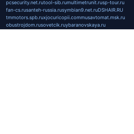
pcsecurity.net.ru
tool-sib.ru
multimetrunit.ru
sp-tour.ru
fan-cs.ru
santeh-russia.ru
symbian9.net.ru
DSHAIR.RU
tmmotors.spb.ru
xjocuricopii.com
musavtomat.msk.ru
obustrojdom.ru
sovetcik.ru
ybaranovskaya.ru
ppknews.ru
cult-alshei.ru
JAPANRUSSIA.RU
proekciyamebel.ru
imper-finans.ru
rim.org.ru
glamourai.ru
brassminus.ru
zabor-pro.ru
ftn.pp.ru
dorogoe58.ru
laimengpacker.ru
kuzova-zapchasti.ru
sageerp.ru
taxodrom.ru
dsrazvitie.ru
hardcity.net.ru
ratinghomegames.ru
topservice25.ru
gubernyan.ru
gtglasslined.ru
ii4.ru
tssport.spb.ru
andorra24.com
blackwallstreet.ru
oboimos.ru
optim-doors.com.ru
ikuch.ru
nycr.org.ru
npa21.ru
vremya-ch.spb.ru
desert000.ru
ivtorgi.ru
ifiori.ru
catalog-statei.ru
dcv.org.ru
spetsmaster174.ru
ipkameryhiseeu.ru
dum26.ru
ruspol.spb.ru
fr-opendp.ru
kam-solnyshko.ru
cheyenne-arapaho.ru
sevzapmetal.spb.ru
ted-lapidus.spb.ru
parasite-eliminator.ru