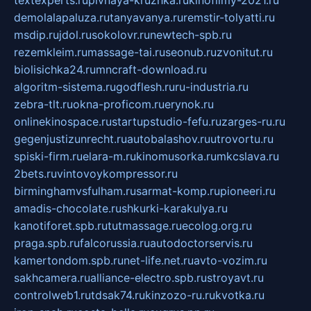
textexperts.ru
pivnaya-kruzhka.ru
kinofilmy-2021.ru
demolalapaluza.ru
tanyavanya.ru
remstir-tolyatti.ru
msdip.ru
jdol.ru
sokolovr.ru
newtech-spb.ru
rezemkleim.ru
massage-tai.ru
seonub.ru
zvonitut.ru
biolisichka24.ru
mncraft-download.ru
algoritm-sistema.ru
godflesh.ru
ru-industria.ru
zebra-tlt.ru
okna-proficom.ru
erynok.ru
onlinekinospace.ru
startupstudio-fefu.ru
zarges-ru.ru
gegenjustizunrecht.ru
autobalashov.ru
utrovortu.ru
spiski-firm.ru
elara-m.ru
kinomusorka.ru
mkcslava.ru
2bets.ru
vintovoykompressor.ru
birminghamvsfulham.ru
sarmat-komp.ru
pioneeri.ru
amadis-chocolate.ru
shkurki-karakulya.ru
kanotiforet.spb.ru
tutmassage.ru
ecolog.org.ru
praga.spb.ru
falcorussia.ru
autodoctorservis.ru
kamertondom.spb.ru
net-life.net.ru
avto-vozim.ru
sakhcamera.ru
alliance-electro.spb.ru
stroyavt.ru
controlweb1.ru
tdsak74.ru
kinzozo-ru.ru
kvotka.ru