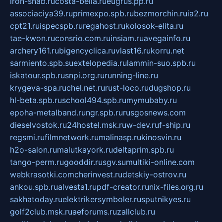
iron-snab.ru
costa-bella.ru
eugrus.pp.ru
associaciya39.ru
primexpo.spb.ru
bezmorchin.ru
ia2.ru
cpt21.ru
ispecspb.ru
regahost.ru
kolosok-elita.ru
tae-kwon.ru
consrio.com.ru
insiam.ru
avegainfo.ru
archery161.ru
bigencyclica.ru
vlast16.ru
korru.net
sarmiento.spb.su
extelopedia.ru
lammin-suo.spb.ru
iskatour.spb.ru
snpi.org.ru
running-line.ru
krygeva-spa.ru
chel.net.ru
rust-loco.ru
dugshop.ru
hl-beta.spb.ru
school494.spb.ru
mymubaby.ru
epoha-metalband.ru
ngr.spb.ru
rusgosnews.com
dieselvostok.ru
24hostel.msk.ru
w-dev.ru
f-ship.ru
regsmi.ru
filmnetwork.ru
malinasp.ru
kinosvin.ru
h2o-salon.ru
malutkayork.ru
deltaprim.spb.ru
tango-perm.ru
gooddir.ru
sgv.su
multiki-online.com
webkrasotki.com
cherinvest.ru
detskiy-ostrov.ru
ankou.spb.ru
alvesta1.ru
pdf-creator.ru
nix-files.org.ru
sakhatoday.ru
elektrikersymboler.ru
sputnikyes.ru
golf2club.msk.ru
aeforums.ru
zallclub.ru