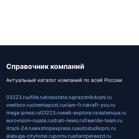
Справочник компаний
Актуальный каталог компаний по всей России
03223.ru
ufille.ru
krasotata.ru
prazdnikdushi.ru
veetbox.ru
cinemapost.ru
ciam-fr.ru
kraft-you.ru
mega-press.ru
03223.ru
web-explore.ru
rastenuya.ru
eurovision-russia.ru
strah-news.ru
freeride-team.ru
itrack-24.ru
sexshopexpress.ru
autostudiopro.ru
alabuga-cityhotel.ru
pornv.ru
atlantpereezd.ru