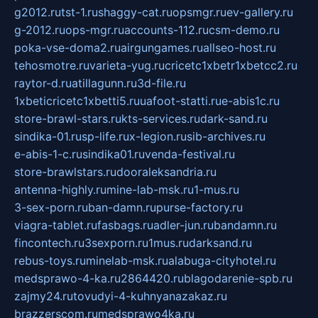
g2012.ru
tst-1.ru
shaggy-cat.ru
opsmgr.ru
ev-gallery.ru
g-2012.ru
ops-mgr.ru
accounts-112.ru
csm-demo.ru
poka-vse-doma2.ru
airgungames.ru
allseo-host.ru
tehosmotre.ru
varieta-yug.ru
cricetc1xbetr1xbetcc2.ru
raytor-d.ru
atillagunn.ru
3d-file.ru
1xbeticricetc1xbetti5.ru
uafoot-statti.ru
e-abis1c.ru
store-brawl-stars.ru
kts-services.ru
dark-sand.ru
sindika-01.ru
sp-life.ru
x-legion.ru
sib-archives.ru
e-abis-1-c.ru
sindika01.ru
venda-festival.ru
store-brawlstars.ru
dooraleksandria.ru
antenna-highly.ru
mine-lab-msk.ru
1-mus.ru
3-sex-porn.ru
ban-damn.ru
purse-factory.ru
viagra-tablet.ru
fasbags.ru
adler-jun.ru
bandamn.ru
fincontech.ru
3sexporn.ru
1mus.ru
darksand.ru
rebus-toys.ru
minelab-msk.ru
alabuga-cityhotel.ru
medsprawo-4-ka.ru
2864420.ru
blagodarenie-spb.ru
zajmy24.ru
tovudyi-4-kuhnyanazakaz.ru
brazzerscom.ru
medsprawo4ka.ru