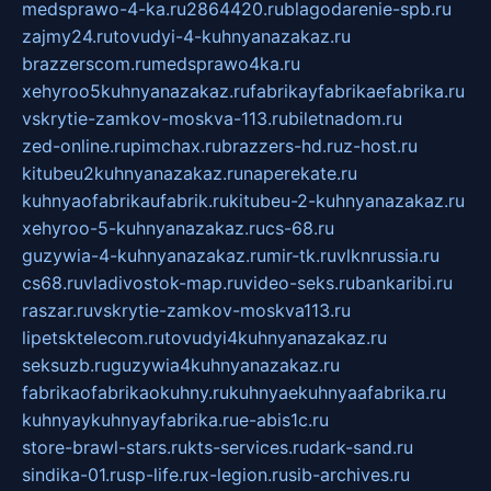
medsprawo-4-ka.ru
2864420.ru
blagodarenie-spb.ru
zajmy24.ru
tovudyi-4-kuhnyanazakaz.ru
brazzerscom.ru
medsprawo4ka.ru
xehyroo5kuhnyanazakaz.ru
fabrikayfabrikaefabrika.ru
vskrytie-zamkov-moskva-113.ru
biletnadom.ru
zed-online.ru
pimchax.ru
brazzers-hd.ru
z-host.ru
kitubeu2kuhnyanazakaz.ru
naperekate.ru
kuhnyaofabrikaufabrik.ru
kitubeu-2-kuhnyanazakaz.ru
xehyroo-5-kuhnyanazakaz.ru
cs-68.ru
guzywia-4-kuhnyanazakaz.ru
mir-tk.ru
vlknrussia.ru
cs68.ru
vladivostok-map.ru
video-seks.ru
bankaribi.ru
raszar.ru
vskrytie-zamkov-moskva113.ru
lipetsktelecom.ru
tovudyi4kuhnyanazakaz.ru
seksuzb.ru
guzywia4kuhnyanazakaz.ru
fabrikaofabrikaokuhny.ru
kuhnyaekuhnyaafabrika.ru
kuhnyaykuhnyayfabrika.ru
e-abis1c.ru
store-brawl-stars.ru
kts-services.ru
dark-sand.ru
sindika-01.ru
sp-life.ru
x-legion.ru
sib-archives.ru