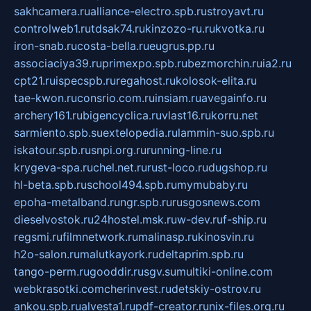
sakhcamera.ru
alliance-electro.spb.ru
stroyavt.ru
controlweb1.ru
tdsak74.ru
kinzozo-ru.ru
kvotka.ru
iron-snab.ru
costa-bella.ru
eugrus.pp.ru
associaciya39.ru
primexpo.spb.ru
bezmorchin.ru
ia2.ru
cpt21.ru
ispecspb.ru
regahost.ru
kolosok-elita.ru
tae-kwon.ru
consrio.com.ru
insiam.ru
avegainfo.ru
archery161.ru
bigencyclica.ru
vlast16.ru
korru.net
sarmiento.spb.su
extelopedia.ru
lammin-suo.spb.ru
iskatour.spb.ru
snpi.org.ru
running-line.ru
krygeva-spa.ru
chel.net.ru
rust-loco.ru
dugshop.ru
hl-beta.spb.ru
school494.spb.ru
mymubaby.ru
epoha-metalband.ru
ngr.spb.ru
rusgosnews.com
dieselvostok.ru
24hostel.msk.ru
w-dev.ru
f-ship.ru
regsmi.ru
filmnetwork.ru
malinasp.ru
kinosvin.ru
h2o-salon.ru
malutkayork.ru
deltaprim.spb.ru
tango-perm.ru
gooddir.ru
sgv.su
multiki-online.com
webkrasotki.com
cherinvest.ru
detskiy-ostrov.ru
ankou.spb.ru
alvesta1.ru
pdf-creator.ru
nix-files.org.ru