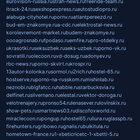
eurovision-russia.ru
strah-news.ru
freeride-team.ru
itrack-24.ru
sexshopexpress.ru
autostudiopro.ru
alabuga-cityhotel.ru
pornv.ru
atlantpereezd.ru
bud-em-znakomye.ru
a-cdc.ru
elektrostal-news.ru
korolevremont-market.ru
budem-znakomye.ru
oooagrosnab.ru
fpodaso.ru
emfire.ru
pro-otdelky.ru
ukrasotki.ru
seksuzbek.ru
seks-uzbek.ru
porno-vk.ru
sovratili.ru
olecoon.ru
vd-dosug.ru
adonyev.ru
rbc-news.ru
porno-skvirt.ru
krospr.ru
13autor-kolonka.ru
sormol.ru
2rich.ru
hostel-65.ru
hostserve.ru
porno-na-russkom.ru
mishinlab.ru
neznobi.ru
bigfatcc.ru
habble.ru
starbucksvia.ru
delfinet.ru
silvernano.ru
elestal.ru
vektor-doroga.ru
velotrenajery.ru
pronso54.ru
lenasever.ru
lovinskix.ru
show-pets.ru
smartnews03.ru
discofoxworld.ru
miraclecoon.ru
pongup.ru
hostel65.ru
liura.ru
glasspb.ru
firehunters.ru
gribowo.ru
gnalis.ru
bulkitula.ru
hometown-france.ru
1-xbeticricetc-1-xbetti-5.ru