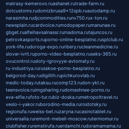
matrasy-kemerovo.ru
ashanet.ru
trade-farm.ru
dotcustoms.ru
domizbrusa9x12spb.ru
autodamp.ru
narasimha.ru
djcommodities.ru
nv750.ru
x-ton.ru
newsplain.ru
cardvoice.ru
modopaper.ru
manunae.ru
gbget.ru
alfeihavsalnassr.ru
madoma.ru
tajuncos.ru
petrovkasports.ru
porno-online-besplatno.ru
splclub.ru
york-life.ru
doroga-expo.ru
ribery.ru
cleanmedicine.ru
slovar-ivrit.ru
porno-video-besplatno.ru
seks-365.ru
ovucontrol.ru
sloty-igrovyye-avtomaty.ru
ru-industriya.ru
russkoe-porno-besplatno.ru
belgorod-day.ru
digilith.ru
pichkurovlab.ru
medic-today.ru
taksu.ru
comp123.ru
don-ykt.ru
teensvoice.ru
imgsharing.ru
domashnee-porno.ru
eva-elfie.ru
foto-tur.ru
biz-doska.ru
metropoltravel.ru
veslo-i-yakor.ru
borodino-media.ru
rostotsky.ru
regionufa.ru
weiss-bet.ru
zaryna.ru
casinotablet.ru
universalia.ru
remont-mebeli-moscow.ru
termomur.ru
clubfisher.ru
remstirufa.ru
erdamchi.ru
doramamama.ru