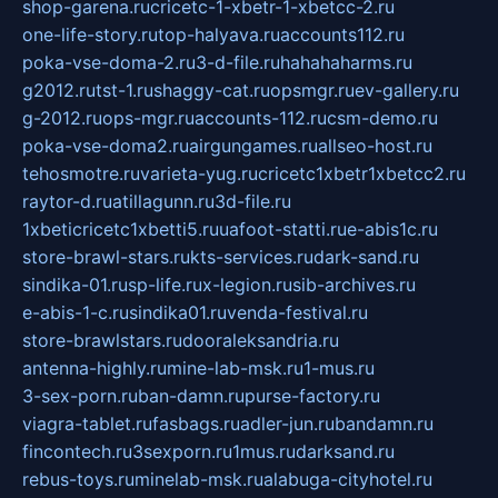
shop-garena.ru
cricetc-1-xbetr-1-xbetcc-2.ru
one-life-story.ru
top-halyava.ru
accounts112.ru
poka-vse-doma-2.ru
3-d-file.ru
hahahaharms.ru
g2012.ru
tst-1.ru
shaggy-cat.ru
opsmgr.ru
ev-gallery.ru
g-2012.ru
ops-mgr.ru
accounts-112.ru
csm-demo.ru
poka-vse-doma2.ru
airgungames.ru
allseo-host.ru
tehosmotre.ru
varieta-yug.ru
cricetc1xbetr1xbetcc2.ru
raytor-d.ru
atillagunn.ru
3d-file.ru
1xbeticricetc1xbetti5.ru
uafoot-statti.ru
e-abis1c.ru
store-brawl-stars.ru
kts-services.ru
dark-sand.ru
sindika-01.ru
sp-life.ru
x-legion.ru
sib-archives.ru
e-abis-1-c.ru
sindika01.ru
venda-festival.ru
store-brawlstars.ru
dooraleksandria.ru
antenna-highly.ru
mine-lab-msk.ru
1-mus.ru
3-sex-porn.ru
ban-damn.ru
purse-factory.ru
viagra-tablet.ru
fasbags.ru
adler-jun.ru
bandamn.ru
fincontech.ru
3sexporn.ru
1mus.ru
darksand.ru
rebus-toys.ru
minelab-msk.ru
alabuga-cityhotel.ru