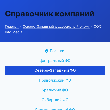
Справочник компаний
Главная
»
Северо-Западный федеральный округ
» ООО
Info Media
🏠 Главная
Центральный ФО
Северо-Западный ФО
Приволжский ФО
Уральский ФО
Сибирский ФО
Дальневосточный ФО