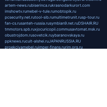
artem-news.ru
biserinca.ru
krasnodarkurort.com
imshowtv.ru
mebel-v-tule.ru
mobtopik.ru
pcsecurity.net.ru
tool-sib.ru
multimetrunit.ru
sp-tour.ru
fan-cs.ru
santeh-russia.ru
symbian9.net.ru
DSHAIR.RU
tmmotors.spb.ru
xjocuricopii.com
musavtomat.msk.ru
obustrojdom.ru
sovetcik.ru
ybaranovskaya.ru
ppknews.ru
cult-alshei.ru
JAPANRUSSIA.RU
proekciyamebel.ru
imper-finans.ru
rim.org.ru
glamourai.ru
brassminus.ru
zabor-pro.ru
ftn.pp.ru
dorogoe58.ru
laimengpacker.ru
kuzova-zapchasti.ru
sageerp.ru
taxodrom.ru
dsrazvitie.ru
hardcity.net.ru
ratinghomegames.ru
topservice25.ru
gubernyan.ru
gtglasslined.ru
ii4.ru
tssport.spb.ru
andorra24.com
blackwallstreet.ru
oboimos.ru
optim-doors.com.ru
ikuch.ru
nycr.org.ru
npa21.ru
vremya-ch.spb.ru
desert000.ru
ivtorgi.ru
ifiori.ru
catalog-statei.ru
dcv.org.ru
spetsmaster174.ru
ipkameryhiseeu.ru
dum26.ru
ruspol.spb.ru
fr-opendp.ru
kam-solnyshko.ru