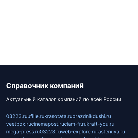
Справочник компаний
Актуальный каталог компаний по всей России
03223.ru
ufille.ru
krasotata.ru
prazdnikdushi.ru
veetbox.ru
cinemapost.ru
ciam-fr.ru
kraft-you.ru
mega-press.ru
03223.ru
web-explore.ru
rastenuya.ru