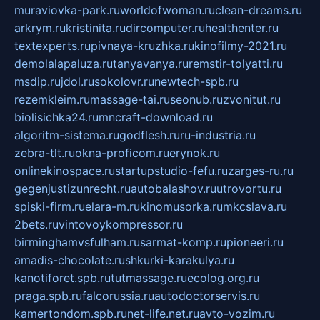
muraviovka-park.ru
worldofwoman.ru
clean-dreams.ru
arkrym.ru
kristinita.ru
dircomputer.ru
healthenter.ru
textexperts.ru
pivnaya-kruzhka.ru
kinofilmy-2021.ru
demolalapaluza.ru
tanyavanya.ru
remstir-tolyatti.ru
msdip.ru
jdol.ru
sokolovr.ru
newtech-spb.ru
rezemkleim.ru
massage-tai.ru
seonub.ru
zvonitut.ru
biolisichka24.ru
mncraft-download.ru
algoritm-sistema.ru
godflesh.ru
ru-industria.ru
zebra-tlt.ru
okna-proficom.ru
erynok.ru
onlinekinospace.ru
startupstudio-fefu.ru
zarges-ru.ru
gegenjustizunrecht.ru
autobalashov.ru
utrovortu.ru
spiski-firm.ru
elara-m.ru
kinomusorka.ru
mkcslava.ru
2bets.ru
vintovoykompressor.ru
birminghamvsfulham.ru
sarmat-komp.ru
pioneeri.ru
amadis-chocolate.ru
shkurki-karakulya.ru
kanotiforet.spb.ru
tutmassage.ru
ecolog.org.ru
praga.spb.ru
falcorussia.ru
autodoctorservis.ru
kamertondom.spb.ru
net-life.net.ru
avto-vozim.ru