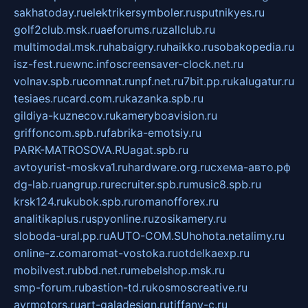
sakhatoday.ru
elektrikersymboler.ru
sputnikyes.ru
golf2club.msk.ru
aeforums.ru
zallclub.ru
multimodal.msk.ru
habaigry.ru
haikko.ru
sobakopedia.ru
isz-fest.ru
ewnc.info
screensaver-clock.net.ru
volnav.spb.ru
comnat.ru
npf.net.ru
7bit.pp.ru
kalugatur.ru
tesiaes.ru
card.com.ru
kazanka.spb.ru
gildiya-kuznecov.ru
kameryboavision.ru
griffoncom.spb.ru
fabrika-emotsiy.ru
PARK-MATROSOVA.RU
agat.spb.ru
avtoyurist-moskva1.ru
hardware.org.ru
схема-авто.рф
dg-lab.ru
angrup.ru
recruiter.spb.ru
music8.spb.ru
krsk124.ru
kubok.spb.ru
romanofforex.ru
analitikaplus.ru
spyonline.ru
zosikamery.ru
sloboda-ural.pp.ru
AUTO-COM.SU
hohota.net
alimy.ru
online-z.com
aromat-vostoka.ru
otdelkaexp.ru
mobilvest.ru
bbd.net.ru
mebelshop.msk.ru
smp-forum.ru
bastion-td.ru
kosmoscreative.ru
avrmotors.ru
art-galadesign.ru
tiffany-c.ru