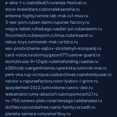
e-abis-1-c.ru
sindika01.ru
venda-festival.ru
store-brawlstars.ru
dooraleksandria.ru
antenna-highly.ru
mine-lab-msk.ru
1-mus.ru
3-sex-porn.ru
ban-damn.ru
purse-factory.ru
viagra-tablet.ru
fasbags.ru
adler-jun.ru
bandamn.ru
fincontech.ru
3sexporn.ru
1mus.ru
darksand.ru
rebus-toys.ru
minelab-msk.ru
rtdco.ru
seo-prodvizhenie-sajtov-stroitelnyh-kompanij.ru
card-voice.ru
rulonnyygazon177.ru
snow-guard.ru
domizbrusa-9x12spb.ru
demaholding.ru
aalse.ru
a380club.ru
argentinamia.ru
perkoka.ru
movie-one.ru
perk-oka.ru
g-octopus.ru
sibarchives.ru
andreislyusar.ru
naruto-x.ru
pursefactory.ru
tor-lyubov-i-grom.ru
spayderhed-2022.ru
movieone.ru
evro-dez.ru
webamator.ru
ma-absolut1.ru
avtopomosch27.ru
nv-750.ru
news-plain.ru
nertansaga.ru
delanalad.ru
dizfiles.ru
youtubefree.ru
aria-family.ru
roadli.ru
planeta-samara.ru
mysmartbuy.ru