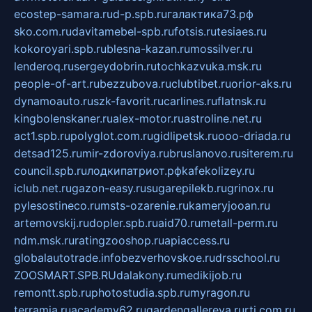
ecostep-samara.ru
d-p.spb.ru
галактика73.рф
sko.com.ru
davitamebel-spb.ru
fotsis.ru
tesiaes.ru
kokoroyari.spb.ru
blesna-kazan.ru
mossilver.ru
lenderoq.ru
sergeydobrin.ru
tochkazvuka.msk.ru
people-of-art.ru
bezzubova.ru
clubtibet.ru
orior-aks.ru
dynamoauto.ru
szk-favorit.ru
carlines.ru
flatnsk.ru
kingbolenskaner.ru
alex-motor.ru
astroline.net.ru
act1.spb.ru
polyglot.com.ru
gidlipetsk.ru
ooo-driada.ru
detsad125.ru
mir-zdoroviya.ru
bruslanovo.ru
siterem.ru
council.spb.ru
лодкипатриот.рф
kafekolizey.ru
iclub.net.ru
gazon-easy.ru
sugarepilekb.ru
grinox.ru
pylesostineco.ru
msts-ozarenie.ru
kameryjooan.ru
artemovskij.ru
dopler.spb.ru
aid70.ru
metall-perm.ru
ndm.msk.ru
ratingzooshop.ru
apiaccess.ru
globalautotrade.info
bezverhovskoe.ru
drsschool.ru
ZOOSMART.SPB.RU
dalakony.ru
medikijob.ru
remontt.spb.ru
photostudia.spb.ru
myragon.ru
terramia.ru
academy62.ru
gardengallereya.ru
rti.com.ru