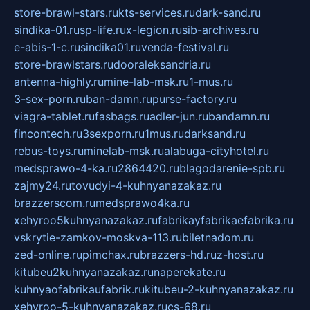
store-brawl-stars.ru
kts-services.ru
dark-sand.ru
sindika-01.ru
sp-life.ru
x-legion.ru
sib-archives.ru
e-abis-1-c.ru
sindika01.ru
venda-festival.ru
store-brawlstars.ru
dooraleksandria.ru
antenna-highly.ru
mine-lab-msk.ru
1-mus.ru
3-sex-porn.ru
ban-damn.ru
purse-factory.ru
viagra-tablet.ru
fasbags.ru
adler-jun.ru
bandamn.ru
fincontech.ru
3sexporn.ru
1mus.ru
darksand.ru
rebus-toys.ru
minelab-msk.ru
alabuga-cityhotel.ru
medsprawo-4-ka.ru
2864420.ru
blagodarenie-spb.ru
zajmy24.ru
tovudyi-4-kuhnyanazakaz.ru
brazzerscom.ru
medsprawo4ka.ru
xehyroo5kuhnyanazakaz.ru
fabrikayfabrikaefabrika.ru
vskrytie-zamkov-moskva-113.ru
biletnadom.ru
zed-online.ru
pimchax.ru
brazzers-hd.ru
z-host.ru
kitubeu2kuhnyanazakaz.ru
naperekate.ru
kuhnyaofabrikaufabrik.ru
kitubeu-2-kuhnyanazakaz.ru
xehyroo-5-kuhnyanazakaz.ru
cs-68.ru