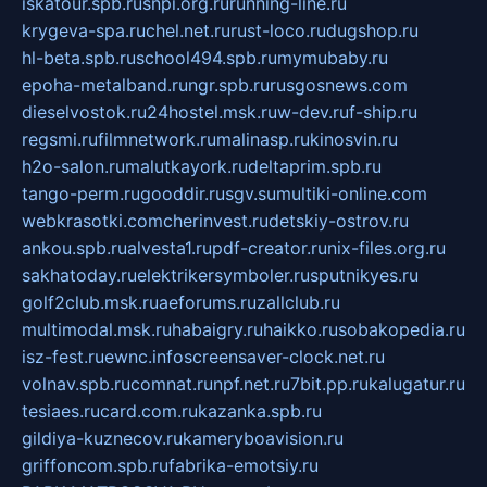
iskatour.spb.ru
snpi.org.ru
running-line.ru
krygeva-spa.ru
chel.net.ru
rust-loco.ru
dugshop.ru
hl-beta.spb.ru
school494.spb.ru
mymubaby.ru
epoha-metalband.ru
ngr.spb.ru
rusgosnews.com
dieselvostok.ru
24hostel.msk.ru
w-dev.ru
f-ship.ru
regsmi.ru
filmnetwork.ru
malinasp.ru
kinosvin.ru
h2o-salon.ru
malutkayork.ru
deltaprim.spb.ru
tango-perm.ru
gooddir.ru
sgv.su
multiki-online.com
webkrasotki.com
cherinvest.ru
detskiy-ostrov.ru
ankou.spb.ru
alvesta1.ru
pdf-creator.ru
nix-files.org.ru
sakhatoday.ru
elektrikersymboler.ru
sputnikyes.ru
golf2club.msk.ru
aeforums.ru
zallclub.ru
multimodal.msk.ru
habaigry.ru
haikko.ru
sobakopedia.ru
isz-fest.ru
ewnc.info
screensaver-clock.net.ru
volnav.spb.ru
comnat.ru
npf.net.ru
7bit.pp.ru
kalugatur.ru
tesiaes.ru
card.com.ru
kazanka.spb.ru
gildiya-kuznecov.ru
kameryboavision.ru
griffoncom.spb.ru
fabrika-emotsiy.ru