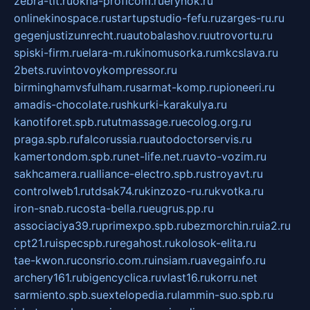
zebra-tlt.ru
okna-proficom.ru
erynok.ru
onlinekinospace.ru
startupstudio-fefu.ru
zarges-ru.ru
gegenjustizunrecht.ru
autobalashov.ru
utrovortu.ru
spiski-firm.ru
elara-m.ru
kinomusorka.ru
mkcslava.ru
2bets.ru
vintovoykompressor.ru
birminghamvsfulham.ru
sarmat-komp.ru
pioneeri.ru
amadis-chocolate.ru
shkurki-karakulya.ru
kanotiforet.spb.ru
tutmassage.ru
ecolog.org.ru
praga.spb.ru
falcorussia.ru
autodoctorservis.ru
kamertondom.spb.ru
net-life.net.ru
avto-vozim.ru
sakhcamera.ru
alliance-electro.spb.ru
stroyavt.ru
controlweb1.ru
tdsak74.ru
kinzozo-ru.ru
kvotka.ru
iron-snab.ru
costa-bella.ru
eugrus.pp.ru
associaciya39.ru
primexpo.spb.ru
bezmorchin.ru
ia2.ru
cpt21.ru
ispecspb.ru
regahost.ru
kolosok-elita.ru
tae-kwon.ru
consrio.com.ru
insiam.ru
avegainfo.ru
archery161.ru
bigencyclica.ru
vlast16.ru
korru.net
sarmiento.spb.su
extelopedia.ru
lammin-suo.spb.ru