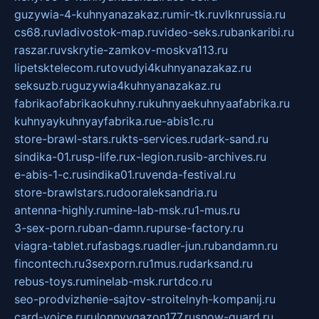
guzywia-4-kuhnyanazakaz.ru
mir-tk.ru
vlknrussia.ru
cs68.ru
vladivostok-map.ru
video-seks.ru
bankaribi.ru
raszar.ru
vskrytie-zamkov-moskva113.ru
lipetsktelecom.ru
tovudyi4kuhnyanazakaz.ru
seksuzb.ru
guzywia4kuhnyanazakaz.ru
fabrikaofabrikaokuhny.ru
kuhnyaekuhnyaafabrika.ru
kuhnyaykuhnyayfabrika.ru
e-abis1c.ru
store-brawl-stars.ru
kts-services.ru
dark-sand.ru
sindika-01.ru
sp-life.ru
x-legion.ru
sib-archives.ru
e-abis-1-c.ru
sindika01.ru
venda-festival.ru
store-brawlstars.ru
dooraleksandria.ru
antenna-highly.ru
mine-lab-msk.ru
1-mus.ru
3-sex-porn.ru
ban-damn.ru
purse-factory.ru
viagra-tablet.ru
fasbags.ru
adler-jun.ru
bandamn.ru
fincontech.ru
3sexporn.ru
1mus.ru
darksand.ru
rebus-toys.ru
minelab-msk.ru
rtdco.ru
seo-prodvizhenie-sajtov-stroitelnyh-kompanij.ru
card-voice.ru
rulonnyygazon177.ru
snow-guard.ru