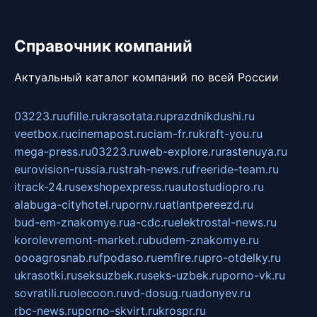
Справочник компаний
Актуальный каталог компаний по всей России
03223.ru
ufille.ru
krasotata.ru
prazdnikdushi.ru
veetbox.ru
cinemapost.ru
ciam-fr.ru
kraft-you.ru
mega-press.ru
03223.ru
web-explore.ru
rastenuya.ru
eurovision-russia.ru
strah-news.ru
freeride-team.ru
itrack-24.ru
sexshopexpress.ru
autostudiopro.ru
alabuga-cityhotel.ru
pornv.ru
atlantpereezd.ru
bud-em-znakomye.ru
a-cdc.ru
elektrostal-news.ru
korolevremont-market.ru
budem-znakomye.ru
oooagrosnab.ru
fpodaso.ru
emfire.ru
pro-otdelky.ru
ukrasotki.ru
seksuzbek.ru
seks-uzbek.ru
porno-vk.ru
sovratili.ru
olecoon.ru
vd-dosug.ru
adonyev.ru
rbc-news.ru
porno-skvirt.ru
krospr.ru