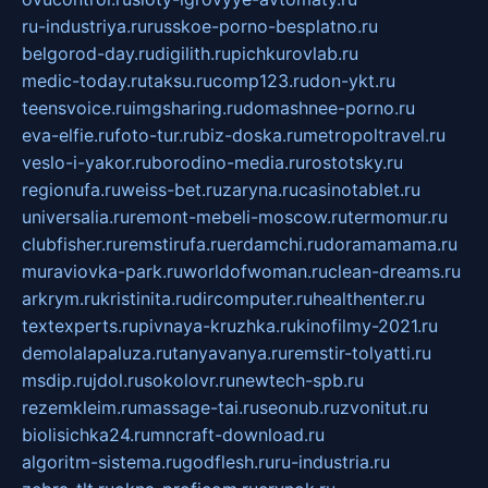
ru-industriya.ru
russkoe-porno-besplatno.ru
belgorod-day.ru
digilith.ru
pichkurovlab.ru
medic-today.ru
taksu.ru
comp123.ru
don-ykt.ru
teensvoice.ru
imgsharing.ru
domashnee-porno.ru
eva-elfie.ru
foto-tur.ru
biz-doska.ru
metropoltravel.ru
veslo-i-yakor.ru
borodino-media.ru
rostotsky.ru
regionufa.ru
weiss-bet.ru
zaryna.ru
casinotablet.ru
universalia.ru
remont-mebeli-moscow.ru
termomur.ru
clubfisher.ru
remstirufa.ru
erdamchi.ru
doramamama.ru
muraviovka-park.ru
worldofwoman.ru
clean-dreams.ru
arkrym.ru
kristinita.ru
dircomputer.ru
healthenter.ru
textexperts.ru
pivnaya-kruzhka.ru
kinofilmy-2021.ru
demolalapaluza.ru
tanyavanya.ru
remstir-tolyatti.ru
msdip.ru
jdol.ru
sokolovr.ru
newtech-spb.ru
rezemkleim.ru
massage-tai.ru
seonub.ru
zvonitut.ru
biolisichka24.ru
mncraft-download.ru
algoritm-sistema.ru
godflesh.ru
ru-industria.ru