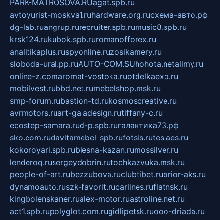
PARK-MATROSOVA.RU
agat.spb.ru
avtoyurist-moskva1.ru
hardware.org.ru
схема-авто.рф
dg-lab.ru
angrup.ru
recruiter.spb.ru
music8.spb.ru
krsk124.ru
kubok.spb.ru
romanofforex.ru
analitikaplus.ru
spyonline.ru
zosikamery.ru
sloboda-ural.pp.ru
AUTO-COM.SU
hohota.net
alimy.ru
online-z.com
aromat-vostoka.ru
otdelkaexp.ru
mobilvest.ru
bbd.net.ru
mebelshop.msk.ru
smp-forum.ru
bastion-td.ru
kosmoscreative.ru
avrmotors.ru
art-galadesign.ru
tiffany-c.ru
ecostep-samara.ru
d-p.spb.ru
галактика73.рф
sko.com.ru
davitamebel-spb.ru
fotsis.ru
tesiaes.ru
kokoroyari.spb.ru
blesna-kazan.ru
mossilver.ru
lenderoq.ru
sergeydobrin.ru
tochkazvuka.msk.ru
people-of-art.ru
bezzubova.ru
clubtibet.ru
orior-aks.ru
dynamoauto.ru
szk-favorit.ru
carlines.ru
flatnsk.ru
kingbolenskaner.ru
alex-motor.ru
astroline.net.ru
act1.spb.ru
polyglot.com.ru
gidlipetsk.ru
ooo-driada.ru