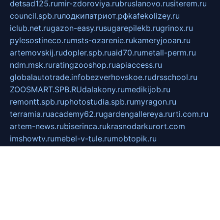
detsad125.ru
mir-zdoroviya.ru
bruslanovo.ru
siterem.ru
council.spb.ru
лодкипатриот.рф
kafekolizey.ru
iclub.net.ru
gazon-easy.ru
sugarepilekb.ru
grinox.ru
pylesostineco.ru
msts-ozarenie.ru
kameryjooan.ru
artemovskij.ru
dopler.spb.ru
aid70.ru
metall-perm.ru
ndm.msk.ru
ratingzooshop.ru
apiaccess.ru
globalautotrade.info
bezverhovskoe.ru
drsschool.ru
ZOOSMART.SPB.RU
dalakony.ru
medikijob.ru
remontt.spb.ru
photostudia.spb.ru
myragon.ru
terramia.ru
academy62.ru
gardengallereya.ru
rti.com.ru
artem-news.ru
biserinca.ru
krasnodarkurort.com
imshowtv.ru
mebel-v-tule.ru
mobtopik.ru
pcsecurity.net.ru
tool-sib.ru
multimetrunit.ru
sp-tour.ru
fan-cs.ru
santeh-russia.ru
symbian9.net.ru
DSHAIR.RU
tmmotors.spb.ru
xjocuricopii.com
musavtomat.msk.ru
obustrojdom.ru
sovetcik.ru
ybaranovskaya.ru
ppknews.ru
cult-alshei.ru
JAPANRUSSIA.RU
proekciyamebel.ru
imper-finans.ru
rim.org.ru