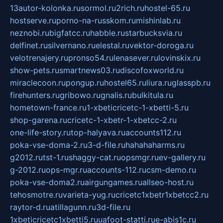
13autor-kolonka.ru
sormol.ru
2rich.ru
hostel-65.ru
hostserve.ru
porno-na-russkom.ru
mishinlab.ru
neznobi.ru
bigfatcc.ru
habble.ru
starbucksvia.ru
delfinet.ru
silvernano.ru
elestal.ru
vektor-doroga.ru
velotrenajery.ru
pronso54.ru
lenasever.ru
lovinskix.ru
show-pets.ru
smartnews03.ru
discofoxworld.ru
miraclecoon.ru
pongup.ru
hostel65.ru
liura.ru
glasspb.ru
firehunters.ru
gribowo.ru
gnalis.ru
bulkitula.ru
hometown-france.ru
1-xbeticricetc-1-xbetti-5.ru
shop-garena.ru
cricetc-1-xbetr-1-xbetcc-2.ru
one-life-story.ru
top-halyava.ru
accounts112.ru
poka-vse-doma-2.ru
3-d-file.ru
hahahaharms.ru
g2012.ru
tst-1.ru
shaggy-cat.ru
opsmgr.ru
ev-gallery.ru
g-2012.ru
ops-mgr.ru
accounts-112.ru
csm-demo.ru
poka-vse-doma2.ru
airgungames.ru
allseo-host.ru
tehosmotre.ru
varieta-yug.ru
cricetc1xbetr1xbetcc2.ru
raytor-d.ru
atillagunn.ru
3d-file.ru
1xbeticricetc1xbetti5.ru
uafoot-statti.ru
e-abis1c.ru