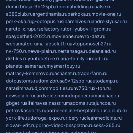
domizbrusa-9x12spb.ru
demaholding.ru
aalse.ru
a380club.ru
argentinamia.ru
perkoka.ru
movie-one.ru
perk-oka.ru
g-octopus.ru
sibarchives.ru
andreislyusar.ru
naruto-x.ru
pursefactory.ru
tor-lyubov-i-grom.ru
spayderhed-2022.ru
movieone.ru
evro-dez.ru
webamator.ru
ma-absolut1.ru
avtopomosch27.ru
nv-750.ru
news-plain.ru
nertansaga.ru
delanalad.ru
dizfiles.ru
youtubefree.ru
aria-family.ru
roadli.ru
planeta-samara.ru
mysmartbuy.ru
matrasy-kemerovo.ru
ashanet.ru
trade-farm.ru
dotcustoms.ru
domizbrusa9x12spb.ru
autodamp.ru
narasimha.ru
djcommodities.ru
nv750.ru
x-ton.ru
newsplain.ru
cardvoice.ru
modopaper.ru
manunae.ru
gbget.ru
alfeihavsalnassr.ru
madoma.ru
tajuncos.ru
petrovkasports.ru
porno-online-besplatno.ru
splclub.ru
york-life.ru
doroga-expo.ru
ribery.ru
cleanmedicine.ru
slovar-ivrit.ru
porno-video-besplatno.ru
seks-365.ru
ovucontrol.ru
sloty-igrovyye-avtomaty.ru