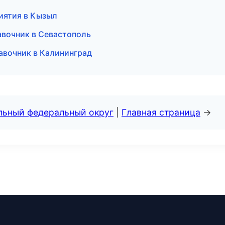
иятия в Кызыл
авочник в Севастополь
авочник в Калининград
альный федеральный округ
|
Главная страница
→