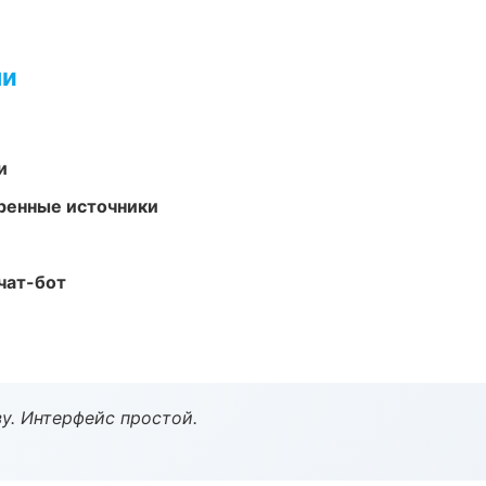
ми
и
еренные источники
чат-бот
у. Интерфейс простой.