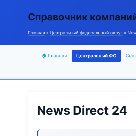
Справочник компани
Главная
»
Центральный федеральный округ
» New
🏠 Главная
Центральный ФО
Сев
News Direct 24