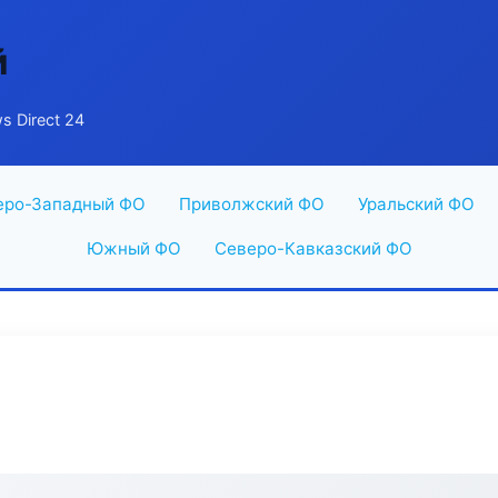
й
s Direct 24
еро-Западный ФО
Приволжский ФО
Уральский ФО
Южный ФО
Северо-Кавказский ФО