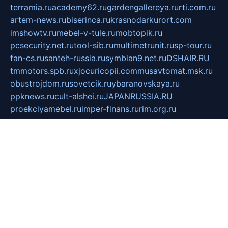
terramia.ru
academy62.ru
gardengallereya.ru
rti.com.ru
artem-news.ru
biserinca.ru
krasnodarkurort.com
imshowtv.ru
mebel-v-tule.ru
mobtopik.ru
pcsecurity.net.ru
tool-sib.ru
multimetrunit.ru
sp-tour.ru
fan-cs.ru
santeh-russia.ru
symbian9.net.ru
DSHAIR.RU
tmmotors.spb.ru
xjocuricopii.com
musavtomat.msk.ru
obustrojdom.ru
sovetcik.ru
ybaranovskaya.ru
ppknews.ru
cult-alshei.ru
JAPANRUSSIA.RU
proekciyamebel.ru
imper-finans.ru
rim.org.ru
glamourai.ru
brassminus.ru
zabor-pro.ru
ftn.pp.ru
dorogoe58.ru
laimengpacker.ru
kuzova-zapchasti.ru
sageerp.ru
taxodrom.ru
dsrazvitie.ru
hardcity.net.ru
ratinghomegames.ru
topservice25.ru
gubernyan.ru
gtglasslined.ru
ii4.ru
tssport.spb.ru
andorra24.com
blackwallstreet.ru
oboimos.ru
optim-doors.com.ru
ikuch.ru
nycr.org.ru
npa21.ru
vremya-ch.spb.ru
desert000.ru
ivtorgi.ru
ifiori.ru
catalog-statei.ru
dcv.org.ru
spetsmaster174.ru
ipkameryhiseeu.ru