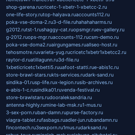
shop-garena.ru
cricetc-1-xbetr-1-xbetcc-2.ru
one-life-story.ru
top-halyava.ru
accounts112.ru
poka-vse-doma-2.ru
3-d-file.ru
hahahaharms.ru
g2012.ru
tst-1.ru
shaggy-cat.ru
opsmgr.ru
ev-gallery.ru
g-2012.ru
ops-mgr.ru
accounts-112.ru
csm-demo.ru
poka-vse-doma2.ru
airgungames.ru
allseo-host.ru
tehosmotre.ru
varieta-yug.ru
cricetc1xbetr1xbetcc2.ru
raytor-d.ru
atillagunn.ru
3d-file.ru
1xbeticricetc1xbetti5.ru
uafoot-statti.ru
e-abis1c.ru
store-brawl-stars.ru
kts-services.ru
dark-sand.ru
sindika-01.ru
sp-life.ru
x-legion.ru
sib-archives.ru
e-abis-1-c.ru
sindika01.ru
venda-festival.ru
store-brawlstars.ru
dooraleksandria.ru
antenna-highly.ru
mine-lab-msk.ru
1-mus.ru
3-sex-porn.ru
ban-damn.ru
purse-factory.ru
viagra-tablet.ru
fasbags.ru
adler-jun.ru
bandamn.ru
fincontech.ru
3sexporn.ru
1mus.ru
darksand.ru