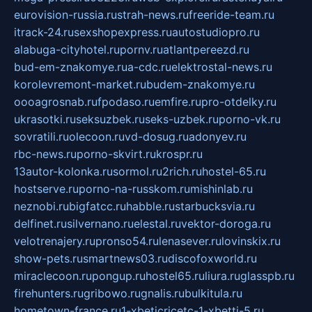
eurovision-russia.ru
strah-news.ru
freeride-team.ru
itrack-24.ru
sexshopexpress.ru
autostudiopro.ru
alabuga-cityhotel.ru
pornv.ru
atlantpereezd.ru
bud-em-znakomye.ru
a-cdc.ru
elektrostal-news.ru
korolevremont-market.ru
budem-znakomye.ru
oooagrosnab.ru
fpodaso.ru
emfire.ru
pro-otdelky.ru
ukrasotki.ru
seksuzbek.ru
seks-uzbek.ru
porno-vk.ru
sovratili.ru
olecoon.ru
vd-dosug.ru
adonyev.ru
rbc-news.ru
porno-skvirt.ru
krospr.ru
13autor-kolonka.ru
sormol.ru
2rich.ru
hostel-65.ru
hostserve.ru
porno-na-russkom.ru
mishinlab.ru
neznobi.ru
bigfatcc.ru
habble.ru
starbucksvia.ru
delfinet.ru
silvernano.ru
elestal.ru
vektor-doroga.ru
velotrenajery.ru
pronso54.ru
lenasever.ru
lovinskix.ru
show-pets.ru
smartnews03.ru
discofoxworld.ru
miraclecoon.ru
pongup.ru
hostel65.ru
liura.ru
glasspb.ru
firehunters.ru
gribowo.ru
gnalis.ru
bulkitula.ru
hometown-france.ru
1-xbeticricetc-1-xbetti-5.ru