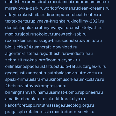
clubfisher.ru
remstirufa.ru
erdamchi.ru
doramamama.ru
muraviovka-park.ru
worldofwoman.ru
clean-dreams.ru
arkrym.ru
kristinita.ru
dircomputer.ru
healthenter.ru
textexperts.ru
pivnaya-kruzhka.ru
kinofilmy-2021.ru
demolalapaluza.ru
tanyavanya.ru
remstir-tolyatti.ru
msdip.ru
jdol.ru
sokolovr.ru
newtech-spb.ru
rezemkleim.ru
massage-tai.ru
seonub.ru
zvonitut.ru
biolisichka24.ru
mncraft-download.ru
algoritm-sistema.ru
godflesh.ru
ru-industria.ru
zebra-tlt.ru
okna-proficom.ru
erynok.ru
onlinekinospace.ru
startupstudio-fefu.ru
zarges-ru.ru
gegenjustizunrecht.ru
autobalashov.ru
utrovortu.ru
spiski-firm.ru
elara-m.ru
kinomusorka.ru
mkcslava.ru
2bets.ru
vintovoykompressor.ru
birminghamvsfulham.ru
sarmat-komp.ru
pioneeri.ru
amadis-chocolate.ru
shkurki-karakulya.ru
kanotiforet.spb.ru
tutmassage.ru
ecolog.org.ru
praga.spb.ru
falcorussia.ru
autodoctorservis.ru