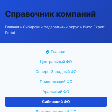
Справочник компаний
Главная
»
Сибирский федеральный округ
» Инфо Expert
Portal
🏠 Главная
Центральный ФО
Северо-Западный ФО
Приволжский ФО
Уральский ФО
Сибирский ФО
Дальневосточный ФО