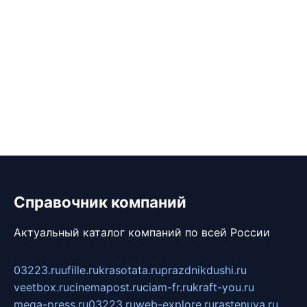
Справочник компаний
Актуальный каталог компаний по всей России
03223.ru
ufille.ru
krasotata.ru
prazdnikdushi.ru
veetbox.ru
cinemapost.ru
ciam-fr.ru
kraft-you.ru
mega-press.ru
03223.ru
web-explore.ru
rastenuya.ru