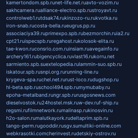
kamertondom.spb.ru
net-life.net.ru
avto-vozim.ru
sakhcamera.ru
alliance-electro.spb.ru
stroyavt.ru
controlweb1.ru
tdsak74.ru
kinzozo-ru.ru
kvotka.ru
iron-snab.ru
costa-bella.ru
eugrus.pp.ru
associaciya39.ru
primexpo.spb.ru
bezmorchin.ru
ia2.ru
cpt21.ru
ispecspb.ru
regahost.ru
kolosok-elita.ru
tae-kwon.ru
consrio.com.ru
insiam.ru
avegainfo.ru
archery161.ru
bigencyclica.ru
vlast16.ru
korru.net
sarmiento.spb.su
extelopedia.ru
lammin-suo.spb.ru
iskatour.spb.ru
snpi.org.ru
running-line.ru
krygeva-spa.ru
chel.net.ru
rust-loco.ru
dugshop.ru
hl-beta.spb.ru
school494.spb.ru
mymubaby.ru
epoha-metalband.ru
ngr.spb.ru
rusgosnews.com
dieselvostok.ru
24hostel.msk.ru
w-dev.ru
f-ship.ru
regsmi.ru
filmnetwork.ru
malinasp.ru
kinosvin.ru
h2o-salon.ru
malutkayork.ru
deltaprim.spb.ru
tango-perm.ru
gooddir.ru
sgv.su
multiki-online.com
webkrasotki.com
cherinvest.ru
detskiy-ostrov.ru