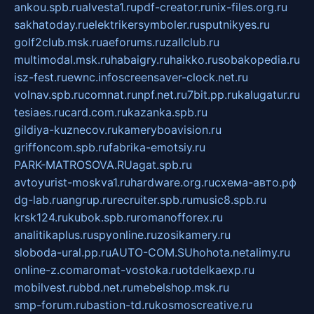
ankou.spb.ru
alvesta1.ru
pdf-creator.ru
nix-files.org.ru
sakhatoday.ru
elektrikersymboler.ru
sputnikyes.ru
golf2club.msk.ru
aeforums.ru
zallclub.ru
multimodal.msk.ru
habaigry.ru
haikko.ru
sobakopedia.ru
isz-fest.ru
ewnc.info
screensaver-clock.net.ru
volnav.spb.ru
comnat.ru
npf.net.ru
7bit.pp.ru
kalugatur.ru
tesiaes.ru
card.com.ru
kazanka.spb.ru
gildiya-kuznecov.ru
kameryboavision.ru
griffoncom.spb.ru
fabrika-emotsiy.ru
PARK-MATROSOVA.RU
agat.spb.ru
avtoyurist-moskva1.ru
hardware.org.ru
схема-авто.рф
dg-lab.ru
angrup.ru
recruiter.spb.ru
music8.spb.ru
krsk124.ru
kubok.spb.ru
romanofforex.ru
analitikaplus.ru
spyonline.ru
zosikamery.ru
sloboda-ural.pp.ru
AUTO-COM.SU
hohota.net
alimy.ru
online-z.com
aromat-vostoka.ru
otdelkaexp.ru
mobilvest.ru
bbd.net.ru
mebelshop.msk.ru
smp-forum.ru
bastion-td.ru
kosmoscreative.ru