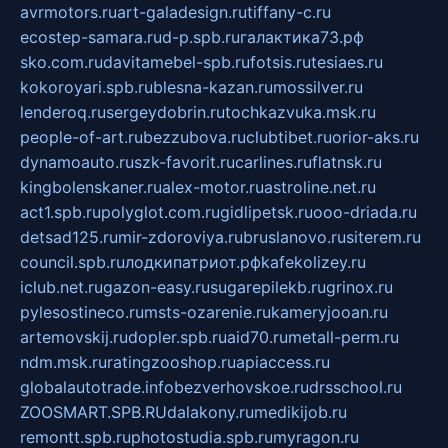
avrmotors.ru
art-galadesign.ru
tiffany-c.ru
ecostep-samara.ru
d-p.spb.ru
галактика73.рф
sko.com.ru
davitamebel-spb.ru
fotsis.ru
tesiaes.ru
kokoroyari.spb.ru
blesna-kazan.ru
mossilver.ru
lenderoq.ru
sergeydobrin.ru
tochkazvuka.msk.ru
people-of-art.ru
bezzubova.ru
clubtibet.ru
orior-aks.ru
dynamoauto.ru
szk-favorit.ru
carlines.ru
flatnsk.ru
kingbolenskaner.ru
alex-motor.ru
astroline.net.ru
act1.spb.ru
polyglot.com.ru
gidlipetsk.ru
ooo-driada.ru
detsad125.ru
mir-zdoroviya.ru
bruslanovo.ru
siterem.ru
council.spb.ru
лодкипатриот.рф
kafekolizey.ru
iclub.net.ru
gazon-easy.ru
sugarepilekb.ru
grinox.ru
pylesostineco.ru
msts-ozarenie.ru
kameryjooan.ru
artemovskij.ru
dopler.spb.ru
aid70.ru
metall-perm.ru
ndm.msk.ru
ratingzooshop.ru
apiaccess.ru
globalautotrade.info
bezverhovskoe.ru
drsschool.ru
ZOOSMART.SPB.RU
dalakony.ru
medikijob.ru
remontt.spb.ru
photostudia.spb.ru
myragon.ru