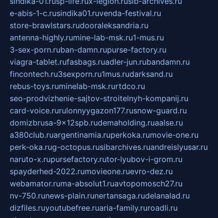
sindika-01.ru
sp-life.ru
x-legion.ru
sib-archives.ru
e-abis-1-c.ru
sindika01.ru
venda-festival.ru
store-brawlstars.ru
dooraleksandria.ru
antenna-highly.ru
mine-lab-msk.ru
1-mus.ru
3-sex-porn.ru
ban-damn.ru
purse-factory.ru
viagra-tablet.ru
fasbags.ru
adler-jun.ru
bandamn.ru
fincontech.ru
3sexporn.ru
1mus.ru
darksand.ru
rebus-toys.ru
minelab-msk.ru
rtdco.ru
seo-prodvizhenie-sajtov-stroitelnyh-kompanij.ru
card-voice.ru
rulonnyygazon177.ru
snow-guard.ru
domizbrusa-9x12spb.ru
demaholding.ru
aalse.ru
a380club.ru
argentinamia.ru
perkoka.ru
movie-one.ru
perk-oka.ru
g-octopus.ru
sibarchives.ru
andreislyusar.ru
naruto-x.ru
pursefactory.ru
tor-lyubov-i-grom.ru
spayderhed-2022.ru
movieone.ru
evro-dez.ru
webamator.ru
ma-absolut1.ru
avtopomosch27.ru
nv-750.ru
news-plain.ru
nertansaga.ru
delanalad.ru
dizfiles.ru
youtubefree.ru
aria-family.ru
roadli.ru