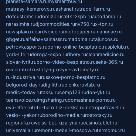
planeta-samara.ru
mysmartbuy.ru
matrasy-kemerovo.ru
ashanet.ru
trade-farm.ru
dotcustoms.ru
domizbrusa9x12spb.ru
autodamp.ru
narasimha.ru
djcommodities.ru
nv750.ru
x-ton.ru
newsplain.ru
cardvoice.ru
modopaper.ru
manunae.ru
gbget.ru
alfeihavsalnassr.ru
madoma.ru
tajuncos.ru
petrovkasports.ru
porno-online-besplatno.ru
splclub.ru
york-life.ru
doroga-expo.ru
ribery.ru
cleanmedicine.ru
slovar-ivrit.ru
porno-video-besplatno.ru
seks-365.ru
ovucontrol.ru
sloty-igrovyye-avtomaty.ru
ru-industriya.ru
russkoe-porno-besplatno.ru
belgorod-day.ru
digilith.ru
pichkurovlab.ru
medic-today.ru
taksu.ru
comp123.ru
don-ykt.ru
teensvoice.ru
imgsharing.ru
domashnee-porno.ru
eva-elfie.ru
foto-tur.ru
biz-doska.ru
metropoltravel.ru
veslo-i-yakor.ru
borodino-media.ru
rostotsky.ru
regionufa.ru
weiss-bet.ru
zaryna.ru
casinotablet.ru
universalia.ru
remont-mebeli-moscow.ru
termomur.ru