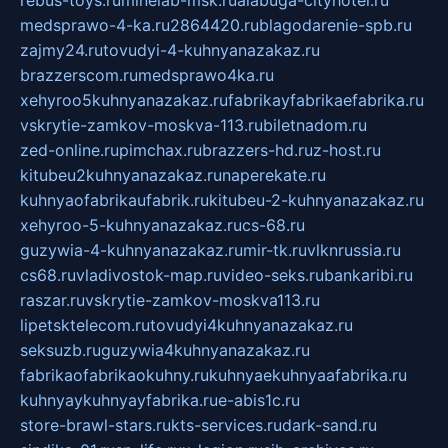
rebus-toys.ru
minelab-msk.ru
alabuga-cityhotel.ru
medsprawo-4-ka.ru
2864420.ru
blagodarenie-spb.ru
zajmy24.ru
tovudyi-4-kuhnyanazakaz.ru
brazzerscom.ru
medsprawo4ka.ru
xehyroo5kuhnyanazakaz.ru
fabrikayfabrikaefabrika.ru
vskrytie-zamkov-moskva-113.ru
biletnadom.ru
zed-online.ru
pimchax.ru
brazzers-hd.ru
z-host.ru
kitubeu2kuhnyanazakaz.ru
naperekate.ru
kuhnyaofabrikaufabrik.ru
kitubeu-2-kuhnyanazakaz.ru
xehyroo-5-kuhnyanazakaz.ru
cs-68.ru
guzywia-4-kuhnyanazakaz.ru
mir-tk.ru
vlknrussia.ru
cs68.ru
vladivostok-map.ru
video-seks.ru
bankaribi.ru
raszar.ru
vskrytie-zamkov-moskva113.ru
lipetsktelecom.ru
tovudyi4kuhnyanazakaz.ru
seksuzb.ru
guzywia4kuhnyanazakaz.ru
fabrikaofabrikaokuhny.ru
kuhnyaekuhnyaafabrika.ru
kuhnyaykuhnyayfabrika.ru
e-abis1c.ru
store-brawl-stars.ru
kts-services.ru
dark-sand.ru