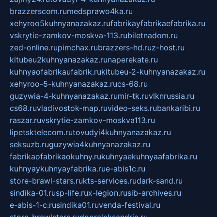
brazzerscom.ru
medsprawo4ka.ru
xehyroo5kuhnyanazakaz.ru
fabrikayfabrikaefabrika.ru
vskrytie-zamkov-moskva-113.ru
biletnadom.ru
zed-online.ru
pimchax.ru
brazzers-hd.ru
z-host.ru
kitubeu2kuhnyanazakaz.ru
naperekate.ru
kuhnyaofabrikaufabrik.ru
kitubeu-2-kuhnyanazakaz.ru
xehyroo-5-kuhnyanazakaz.ru
cs-68.ru
guzywia-4-kuhnyanazakaz.ru
mir-tk.ru
vlknrussia.ru
cs68.ru
vladivostok-map.ru
video-seks.ru
bankaribi.ru
raszar.ru
vskrytie-zamkov-moskva113.ru
lipetsktelecom.ru
tovudyi4kuhnyanazakaz.ru
seksuzb.ru
guzywia4kuhnyanazakaz.ru
fabrikaofabrikaokuhny.ru
kuhnyaekuhnyaafabrika.ru
kuhnyaykuhnyayfabrika.ru
e-abis1c.ru
store-brawl-stars.ru
kts-services.ru
dark-sand.ru
sindika-01.ru
sp-life.ru
x-legion.ru
sib-archives.ru
e-abis-1-c.ru
sindika01.ru
venda-festival.ru