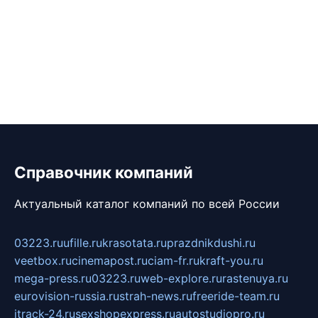
Справочник компаний
Актуальный каталог компаний по всей России
03223.ru
ufille.ru
krasotata.ru
prazdnikdushi.ru
veetbox.ru
cinemapost.ru
ciam-fr.ru
kraft-you.ru
mega-press.ru
03223.ru
web-explore.ru
rastenuya.ru
eurovision-russia.ru
strah-news.ru
freeride-team.ru
itrack-24.ru
sexshopexpress.ru
autostudiopro.ru