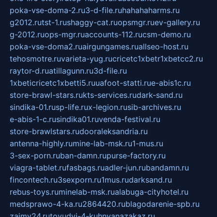
poka-vse-doma-2.ru
3-d-file.ru
hahahaharms.ru
g2012.ru
tst-1.ru
shaggy-cat.ru
opsmgr.ru
ev-gallery.ru
g-2012.ru
ops-mgr.ru
accounts-112.ru
csm-demo.ru
poka-vse-doma2.ru
airgungames.ru
allseo-host.ru
tehosmotre.ru
varieta-yug.ru
cricetc1xbetr1xbetcc2.ru
raytor-d.ru
atillagunn.ru
3d-file.ru
1xbeticricetc1xbetti5.ru
uafoot-statti.ru
e-abis1c.ru
store-brawl-stars.ru
kts-services.ru
dark-sand.ru
sindika-01.ru
sp-life.ru
x-legion.ru
sib-archives.ru
e-abis-1-c.ru
sindika01.ru
venda-festival.ru
store-brawlstars.ru
dooraleksandria.ru
antenna-highly.ru
mine-lab-msk.ru
1-mus.ru
3-sex-porn.ru
ban-damn.ru
purse-factory.ru
viagra-tablet.ru
fasbags.ru
adler-jun.ru
bandamn.ru
fincontech.ru
3sexporn.ru
1mus.ru
darksand.ru
rebus-toys.ru
minelab-msk.ru
alabuga-cityhotel.ru
medsprawo-4-ka.ru
2864420.ru
blagodarenie-spb.ru
zajmy24.ru
tovudyi-4-kuhnyanazakaz.ru