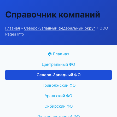
Справочник компаний
Главная
»
Северо-Западный федеральный округ
» ООО
Pages Info
🏠 Главная
Центральный ФО
Северо-Западный ФО
Приволжский ФО
Уральский ФО
Сибирский ФО
Дальневосточный ФО