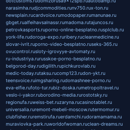
dotcustoms.ru
domizbrusa9x12spb.ru
autodamp.ru
narasimha.ru
djcommodities.ru
nv750.ru
x-ton.ru
newsplain.ru
cardvoice.ru
modopaper.ru
manunae.ru
gbget.ru
alfeihavsalnassr.ru
madoma.ru
tajuncos.ru
petrovkasports.ru
porno-online-besplatno.ru
splclub.ru
york-life.ru
doroga-expo.ru
ribery.ru
cleanmedicine.ru
slovar-ivrit.ru
porno-video-besplatno.ru
seks-365.ru
ovucontrol.ru
sloty-igrovyye-avtomaty.ru
ru-industriya.ru
russkoe-porno-besplatno.ru
belgorod-day.ru
digilith.ru
pichkurovlab.ru
medic-today.ru
taksu.ru
comp123.ru
don-ykt.ru
teensvoice.ru
imgsharing.ru
domashnee-porno.ru
eva-elfie.ru
foto-tur.ru
biz-doska.ru
metropoltravel.ru
veslo-i-yakor.ru
borodino-media.ru
rostotsky.ru
regionufa.ru
weiss-bet.ru
zaryna.ru
casinotablet.ru
universalia.ru
remont-mebeli-moscow.ru
termomur.ru
clubfisher.ru
remstirufa.ru
erdamchi.ru
doramamama.ru
muraviovka-park.ru
worldofwoman.ru
clean-dreams.ru