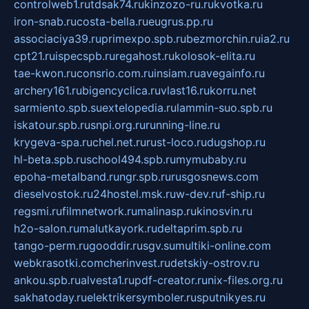
controlweb1.ru
tdsak74.ru
kinzozo-ru.ru
kvotka.ru
iron-snab.ru
costa-bella.ru
eugrus.pp.ru
associaciya39.ru
primexpo.spb.ru
bezmorchin.ru
ia2.ru
cpt21.ru
ispecspb.ru
regahost.ru
kolosok-elita.ru
tae-kwon.ru
consrio.com.ru
insiam.ru
avegainfo.ru
archery161.ru
bigencyclica.ru
vlast16.ru
korru.net
sarmiento.spb.su
extelopedia.ru
lammin-suo.spb.ru
iskatour.spb.ru
snpi.org.ru
running-line.ru
krygeva-spa.ru
chel.net.ru
rust-loco.ru
dugshop.ru
hl-beta.spb.ru
school494.spb.ru
mymubaby.ru
epoha-metalband.ru
ngr.spb.ru
rusgosnews.com
dieselvostok.ru
24hostel.msk.ru
w-dev.ru
f-ship.ru
regsmi.ru
filmnetwork.ru
malinasp.ru
kinosvin.ru
h2o-salon.ru
malutkayork.ru
deltaprim.spb.ru
tango-perm.ru
gooddir.ru
sgv.su
multiki-online.com
webkrasotki.com
cherinvest.ru
detskiy-ostrov.ru
ankou.spb.ru
alvesta1.ru
pdf-creator.ru
nix-files.org.ru
sakhatoday.ru
elektrikersymboler.ru
sputnikyes.ru