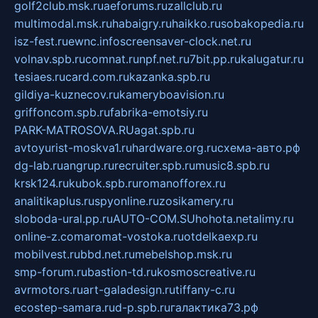
golf2club.msk.ru
aeforums.ru
zallclub.ru
multimodal.msk.ru
habaigry.ru
haikko.ru
sobakopedia.ru
isz-fest.ru
ewnc.info
screensaver-clock.net.ru
volnav.spb.ru
comnat.ru
npf.net.ru
7bit.pp.ru
kalugatur.ru
tesiaes.ru
card.com.ru
kazanka.spb.ru
gildiya-kuznecov.ru
kameryboavision.ru
griffoncom.spb.ru
fabrika-emotsiy.ru
PARK-MATROSOVA.RU
agat.spb.ru
avtoyurist-moskva1.ru
hardware.org.ru
схема-авто.рф
dg-lab.ru
angrup.ru
recruiter.spb.ru
music8.spb.ru
krsk124.ru
kubok.spb.ru
romanofforex.ru
analitikaplus.ru
spyonline.ru
zosikamery.ru
sloboda-ural.pp.ru
AUTO-COM.SU
hohota.net
alimy.ru
online-z.com
aromat-vostoka.ru
otdelkaexp.ru
mobilvest.ru
bbd.net.ru
mebelshop.msk.ru
smp-forum.ru
bastion-td.ru
kosmoscreative.ru
avrmotors.ru
art-galadesign.ru
tiffany-c.ru
ecostep-samara.ru
d-p.spb.ru
галактика73.рф