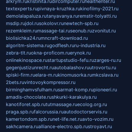
arkrym.ru
kristinita.ru
dircomputer.ru
healthenter.ru
textexperts.ru
pivnaya-kruzhka.ru
kinofilmy-2021.ru
demolalapaluza.ru
tanyavanya.ru
remstir-tolyatti.ru
msdip.ru
jdol.ru
sokolovr.ru
newtech-spb.ru
rezemkleim.ru
massage-tai.ru
seonub.ru
zvonitut.ru
biolisichka24.ru
mncraft-download.ru
algoritm-sistema.ru
godflesh.ru
ru-industria.ru
zebra-tlt.ru
okna-proficom.ru
erynok.ru
onlinekinospace.ru
startupstudio-fefu.ru
zarges-ru.ru
gegenjustizunrecht.ru
autobalashov.ru
utrovortu.ru
spiski-firm.ru
elara-m.ru
kinomusorka.ru
mkcslava.ru
2bets.ru
vintovoykompressor.ru
birminghamvsfulham.ru
sarmat-komp.ru
pioneeri.ru
amadis-chocolate.ru
shkurki-karakulya.ru
kanotiforet.spb.ru
tutmassage.ru
ecolog.org.ru
praga.spb.ru
falcorussia.ru
autodoctorservis.ru
kamertondom.spb.ru
net-life.net.ru
avto-vozim.ru
sakhcamera.ru
alliance-electro.spb.ru
stroyavt.ru