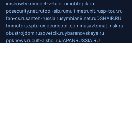
imshowtv.ru
mebel-v-tule.ru
mobtopik.ru
pcsecurity.net.ru
tool-sib.ru
multimetrunit.ru
sp-tour.ru
fan-cs.ru
santeh-russia.ru
symbian9.net.ru
DSHAIR.RU
tmmotors.spb.ru
xjocuricopii.com
musavtomat.msk.ru
obustrojdom.ru
sovetcik.ru
ybaranovskaya.ru
ppknews.ru
cult-alshei.ru
JAPANRUSSIA.RU
proekciyamebel.ru
imper-finans.ru
rim.org.ru
glamourai.ru
brassminus.ru
zabor-pro.ru
ftn.pp.ru
dorogoe58.ru
laimengpacker.ru
kuzova-zapchasti.ru
sageerp.ru
taxodrom.ru
dsrazvitie.ru
hardcity.net.ru
ratinghomegames.ru
topservice25.ru
gubernyan.ru
gtglasslined.ru
ii4.ru
tssport.spb.ru
andorra24.com
blackwallstreet.ru
oboimos.ru
optim-doors.com.ru
ikuch.ru
nycr.org.ru
npa21.ru
vremya-ch.spb.ru
desert000.ru
ivtorgi.ru
ifiori.ru
catalog-statei.ru
dcv.org.ru
spetsmaster174.ru
ipkameryhiseeu.ru
dum26.ru
ruspol.spb.ru
fr-opendp.ru
kam-solnyshko.ru
cheyenne-arapaho.ru
sevzapmetal.spb.ru