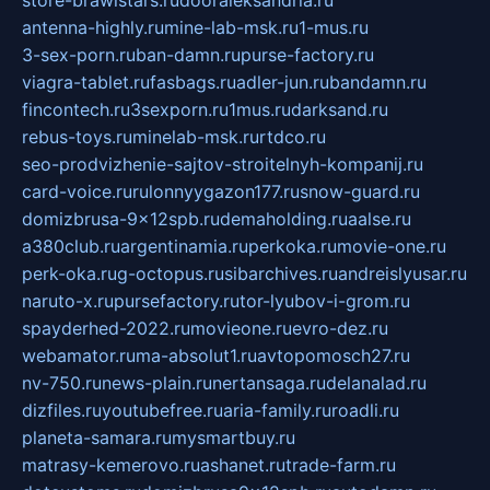
store-brawlstars.ru
dooraleksandria.ru
antenna-highly.ru
mine-lab-msk.ru
1-mus.ru
3-sex-porn.ru
ban-damn.ru
purse-factory.ru
viagra-tablet.ru
fasbags.ru
adler-jun.ru
bandamn.ru
fincontech.ru
3sexporn.ru
1mus.ru
darksand.ru
rebus-toys.ru
minelab-msk.ru
rtdco.ru
seo-prodvizhenie-sajtov-stroitelnyh-kompanij.ru
card-voice.ru
rulonnyygazon177.ru
snow-guard.ru
domizbrusa-9x12spb.ru
demaholding.ru
aalse.ru
a380club.ru
argentinamia.ru
perkoka.ru
movie-one.ru
perk-oka.ru
g-octopus.ru
sibarchives.ru
andreislyusar.ru
naruto-x.ru
pursefactory.ru
tor-lyubov-i-grom.ru
spayderhed-2022.ru
movieone.ru
evro-dez.ru
webamator.ru
ma-absolut1.ru
avtopomosch27.ru
nv-750.ru
news-plain.ru
nertansaga.ru
delanalad.ru
dizfiles.ru
youtubefree.ru
aria-family.ru
roadli.ru
planeta-samara.ru
mysmartbuy.ru
matrasy-kemerovo.ru
ashanet.ru
trade-farm.ru