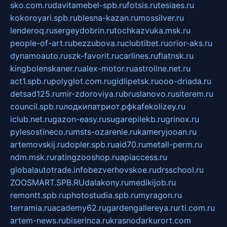
sko.com.ru
davitamebel-spb.ru
fotsis.ru
tesiaes.ru
kokoroyari.spb.ru
blesna-kazan.ru
mossilver.ru
lenderoq.ru
sergeydobrin.ru
tochkazvuka.msk.ru
people-of-art.ru
bezzubova.ru
clubtibet.ru
orior-aks.ru
dynamoauto.ru
szk-favorit.ru
carlines.ru
flatnsk.ru
kingbolenskaner.ru
alex-motor.ru
astroline.net.ru
act1.spb.ru
polyglot.com.ru
gidlipetsk.ru
ooo-driada.ru
detsad125.ru
mir-zdoroviya.ru
bruslanovo.ru
siterem.ru
council.spb.ru
лодкипатриот.рф
kafekolizey.ru
iclub.net.ru
gazon-easy.ru
sugarepilekb.ru
grinox.ru
pylesostineco.ru
msts-ozarenie.ru
kameryjooan.ru
artemovskij.ru
dopler.spb.ru
aid70.ru
metall-perm.ru
ndm.msk.ru
ratingzooshop.ru
apiaccess.ru
globalautotrade.info
bezverhovskoe.ru
drsschool.ru
ZOOSMART.SPB.RU
dalakony.ru
medikijob.ru
remontt.spb.ru
photostudia.spb.ru
myragon.ru
terramia.ru
academy62.ru
gardengallereya.ru
rti.com.ru
artem-news.ru
biserinca.ru
krasnodarkurort.com