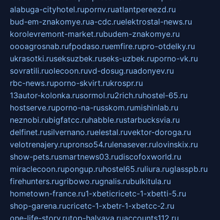
alabuga-cityhotel.ru
pornv.ru
atlantpereezd.ru
bud-em-znakomye.ru
a-cdc.ru
elektrostal-news.ru
korolevremont-market.ru
budem-znakomye.ru
oooagrosnab.ru
fpodaso.ru
emfire.ru
pro-otdelky.ru
ukrasotki.ru
seksuzbek.ru
seks-uzbek.ru
porno-vk.ru
sovratili.ru
olecoon.ru
vd-dosug.ru
adonyev.ru
rbc-news.ru
porno-skvirt.ru
krospr.ru
13autor-kolonka.ru
sormol.ru
2rich.ru
hostel-65.ru
hostserve.ru
porno-na-russkom.ru
mishinlab.ru
neznobi.ru
bigfatcc.ru
habble.ru
starbucksvia.ru
delfinet.ru
silvernano.ru
elestal.ru
vektor-doroga.ru
velotrenajery.ru
pronso54.ru
lenasever.ru
lovinskix.ru
show-pets.ru
smartnews03.ru
discofoxworld.ru
miraclecoon.ru
pongup.ru
hostel65.ru
liura.ru
glasspb.ru
firehunters.ru
gribowo.ru
gnalis.ru
bulkitula.ru
hometown-france.ru
1-xbeticricetc-1-xbetti-5.ru
shop-garena.ru
cricetc-1-xbetr-1-xbetcc-2.ru
one-life-story.ru
top-halyava.ru
accounts112.ru