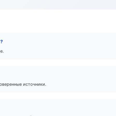
е?
е.
роверенные источники.