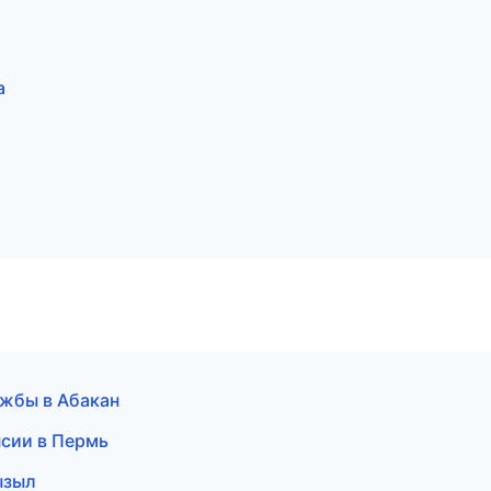
а
ужбы в Абакан
нсии в Пермь
ызыл