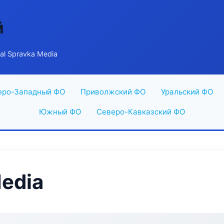
й
al Spravka Media
еро-Западный ФО
Приволжский ФО
Уральский ФО
Южный ФО
Северо-Кавказский ФО
Media