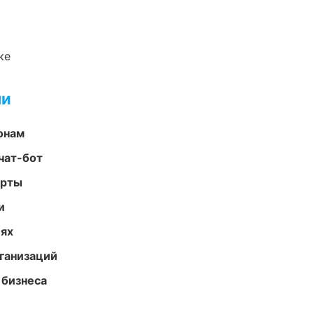
ке
ми
онам
чат-бот
арты
и
иях
ганизаций
 бизнеса