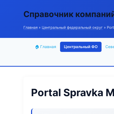
Справочник компани
Главная
»
Центральный федеральный округ
» Port
🏠 Главная
Центральный ФО
Сев
Portal Spravka 