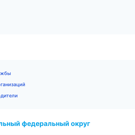
ужбы
рганизаций
водители
альный федеральный округ