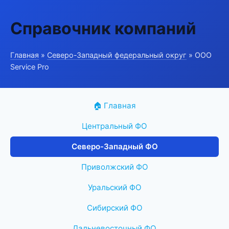
Справочник компаний
Главная
»
Северо-Западный федеральный округ
» ООО
Service Pro
🏠 Главная
Центральный ФО
Северо-Западный ФО
Приволжский ФО
Уральский ФО
Сибирский ФО
Дальневосточный ФО