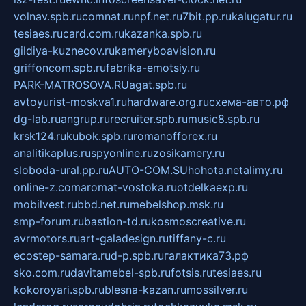
volnav.spb.ru
comnat.ru
npf.net.ru
7bit.pp.ru
kalugatur.ru
tesiaes.ru
card.com.ru
kazanka.spb.ru
gildiya-kuznecov.ru
kameryboavision.ru
griffoncom.spb.ru
fabrika-emotsiy.ru
PARK-MATROSOVA.RU
agat.spb.ru
avtoyurist-moskva1.ru
hardware.org.ru
схема-авто.рф
dg-lab.ru
angrup.ru
recruiter.spb.ru
music8.spb.ru
krsk124.ru
kubok.spb.ru
romanofforex.ru
analitikaplus.ru
spyonline.ru
zosikamery.ru
sloboda-ural.pp.ru
AUTO-COM.SU
hohota.net
alimy.ru
online-z.com
aromat-vostoka.ru
otdelkaexp.ru
mobilvest.ru
bbd.net.ru
mebelshop.msk.ru
smp-forum.ru
bastion-td.ru
kosmoscreative.ru
avrmotors.ru
art-galadesign.ru
tiffany-c.ru
ecostep-samara.ru
d-p.spb.ru
галактика73.рф
sko.com.ru
davitamebel-spb.ru
fotsis.ru
tesiaes.ru
kokoroyari.spb.ru
blesna-kazan.ru
mossilver.ru