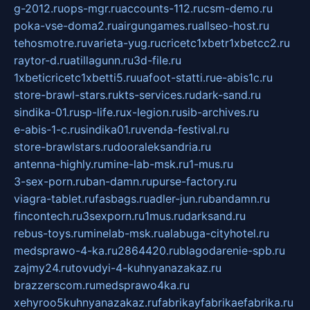
g-2012.ru
ops-mgr.ru
accounts-112.ru
csm-demo.ru
poka-vse-doma2.ru
airgungames.ru
allseo-host.ru
tehosmotre.ru
varieta-yug.ru
cricetc1xbetr1xbetcc2.ru
raytor-d.ru
atillagunn.ru
3d-file.ru
1xbeticricetc1xbetti5.ru
uafoot-statti.ru
e-abis1c.ru
store-brawl-stars.ru
kts-services.ru
dark-sand.ru
sindika-01.ru
sp-life.ru
x-legion.ru
sib-archives.ru
e-abis-1-c.ru
sindika01.ru
venda-festival.ru
store-brawlstars.ru
dooraleksandria.ru
antenna-highly.ru
mine-lab-msk.ru
1-mus.ru
3-sex-porn.ru
ban-damn.ru
purse-factory.ru
viagra-tablet.ru
fasbags.ru
adler-jun.ru
bandamn.ru
fincontech.ru
3sexporn.ru
1mus.ru
darksand.ru
rebus-toys.ru
minelab-msk.ru
alabuga-cityhotel.ru
medsprawo-4-ka.ru
2864420.ru
blagodarenie-spb.ru
zajmy24.ru
tovudyi-4-kuhnyanazakaz.ru
brazzerscom.ru
medsprawo4ka.ru
xehyroo5kuhnyanazakaz.ru
fabrikayfabrikaefabrika.ru