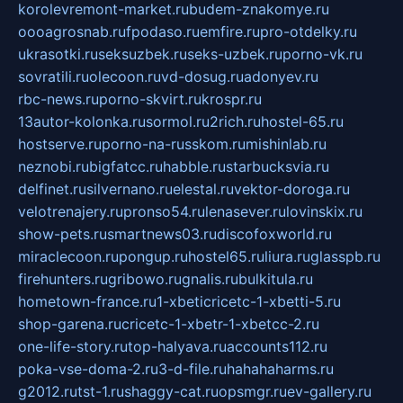
korolevremont-market.ru
budem-znakomye.ru
oooagrosnab.ru
fpodaso.ru
emfire.ru
pro-otdelky.ru
ukrasotki.ru
seksuzbek.ru
seks-uzbek.ru
porno-vk.ru
sovratili.ru
olecoon.ru
vd-dosug.ru
adonyev.ru
rbc-news.ru
porno-skvirt.ru
krospr.ru
13autor-kolonka.ru
sormol.ru
2rich.ru
hostel-65.ru
hostserve.ru
porno-na-russkom.ru
mishinlab.ru
neznobi.ru
bigfatcc.ru
habble.ru
starbucksvia.ru
delfinet.ru
silvernano.ru
elestal.ru
vektor-doroga.ru
velotrenajery.ru
pronso54.ru
lenasever.ru
lovinskix.ru
show-pets.ru
smartnews03.ru
discofoxworld.ru
miraclecoon.ru
pongup.ru
hostel65.ru
liura.ru
glasspb.ru
firehunters.ru
gribowo.ru
gnalis.ru
bulkitula.ru
hometown-france.ru
1-xbeticricetc-1-xbetti-5.ru
shop-garena.ru
cricetc-1-xbetr-1-xbetcc-2.ru
one-life-story.ru
top-halyava.ru
accounts112.ru
poka-vse-doma-2.ru
3-d-file.ru
hahahaharms.ru
g2012.ru
tst-1.ru
shaggy-cat.ru
opsmgr.ru
ev-gallery.ru