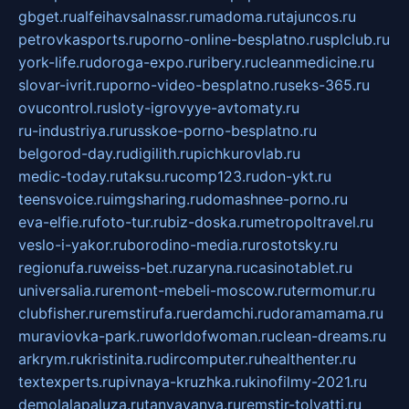
gbget.ru
alfeihavsalnassr.ru
madoma.ru
tajuncos.ru
petrovkasports.ru
porno-online-besplatno.ru
splclub.ru
york-life.ru
doroga-expo.ru
ribery.ru
cleanmedicine.ru
slovar-ivrit.ru
porno-video-besplatno.ru
seks-365.ru
ovucontrol.ru
sloty-igrovyye-avtomaty.ru
ru-industriya.ru
russkoe-porno-besplatno.ru
belgorod-day.ru
digilith.ru
pichkurovlab.ru
medic-today.ru
taksu.ru
comp123.ru
don-ykt.ru
teensvoice.ru
imgsharing.ru
domashnee-porno.ru
eva-elfie.ru
foto-tur.ru
biz-doska.ru
metropoltravel.ru
veslo-i-yakor.ru
borodino-media.ru
rostotsky.ru
regionufa.ru
weiss-bet.ru
zaryna.ru
casinotablet.ru
universalia.ru
remont-mebeli-moscow.ru
termomur.ru
clubfisher.ru
remstirufa.ru
erdamchi.ru
doramamama.ru
muraviovka-park.ru
worldofwoman.ru
clean-dreams.ru
arkrym.ru
kristinita.ru
dircomputer.ru
healthenter.ru
textexperts.ru
pivnaya-kruzhka.ru
kinofilmy-2021.ru
demolalapaluza.ru
tanyavanya.ru
remstir-tolyatti.ru