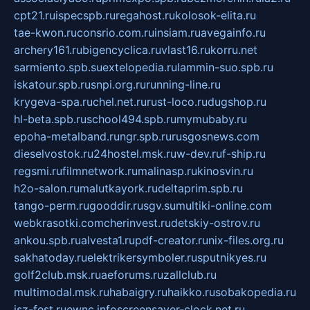
cpt21.ru
ispecspb.ru
regahost.ru
kolosok-elita.ru
tae-kwon.ru
consrio.com.ru
insiam.ru
avegainfo.ru
archery161.ru
bigencyclica.ru
vlast16.ru
korru.net
sarmiento.spb.su
extelopedia.ru
lammin-suo.spb.ru
iskatour.spb.ru
snpi.org.ru
running-line.ru
krygeva-spa.ru
chel.net.ru
rust-loco.ru
dugshop.ru
hl-beta.spb.ru
school494.spb.ru
mymubaby.ru
epoha-metalband.ru
ngr.spb.ru
rusgosnews.com
dieselvostok.ru
24hostel.msk.ru
w-dev.ru
f-ship.ru
regsmi.ru
filmnetwork.ru
malinasp.ru
kinosvin.ru
h2o-salon.ru
malutkayork.ru
deltaprim.spb.ru
tango-perm.ru
gooddir.ru
sgv.su
multiki-online.com
webkrasotki.com
cherinvest.ru
detskiy-ostrov.ru
ankou.spb.ru
alvesta1.ru
pdf-creator.ru
nix-files.org.ru
sakhatoday.ru
elektrikersymboler.ru
sputnikyes.ru
golf2club.msk.ru
aeforums.ru
zallclub.ru
multimodal.msk.ru
habaigry.ru
haikko.ru
sobakopedia.ru
isz-fest.ru
ewnc.info
screensaver-clock.net.ru