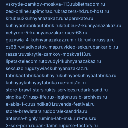
vskrytie-zamkov-moskva-113.ru
biletnadom.ru
zed-online.ru
pimchax.ru
brazzers-hd.ru
z-host.ru
kitubeu2kuhnyanazakaz.ru
naperekate.ru
kuhnyaofabrikaufabrik.ru
kitubeu-2-kuhnyanazakaz.ru
xehyroo-5-kuhnyanazakaz.ru
cs-68.ru
guzywia-4-kuhnyanazakaz.ru
mir-tk.ru
vlknrussia.ru
cs68.ru
vladivostok-map.ru
video-seks.ru
bankaribi.ru
raszar.ru
vskrytie-zamkov-moskva113.ru
lipetsktelecom.ru
tovudyi4kuhnyanazakaz.ru
seksuzb.ru
guzywia4kuhnyanazakaz.ru
fabrikaofabrikaokuhny.ru
kuhnyaekuhnyaafabrika.ru
kuhnyaykuhnyayfabrika.ru
e-abis1c.ru
store-brawl-stars.ru
kts-services.ru
dark-sand.ru
sindika-01.ru
sp-life.ru
x-legion.ru
sib-archives.ru
e-abis-1-c.ru
sindika01.ru
venda-festival.ru
store-brawlstars.ru
dooraleksandria.ru
antenna-highly.ru
mine-lab-msk.ru
1-mus.ru
3-sex-porn.ru
ban-damn.ru
purse-factory.ru