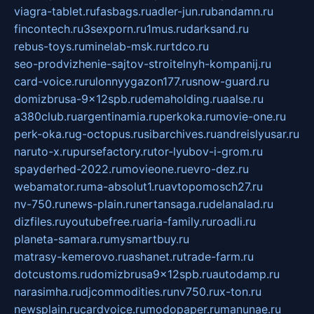
viagra-tablet.ru
fasbags.ru
adler-jun.ru
bandamn.ru
fincontech.ru
3sexporn.ru
1mus.ru
darksand.ru
rebus-toys.ru
minelab-msk.ru
rtdco.ru
seo-prodvizhenie-sajtov-stroitelnyh-kompanij.ru
card-voice.ru
rulonnyygazon177.ru
snow-guard.ru
domizbrusa-9x12spb.ru
demaholding.ru
aalse.ru
a380club.ru
argentinamia.ru
perkoka.ru
movie-one.ru
perk-oka.ru
g-octopus.ru
sibarchives.ru
andreislyusar.ru
naruto-x.ru
pursefactory.ru
tor-lyubov-i-grom.ru
spayderhed-2022.ru
movieone.ru
evro-dez.ru
webamator.ru
ma-absolut1.ru
avtopomosch27.ru
nv-750.ru
news-plain.ru
nertansaga.ru
delanalad.ru
dizfiles.ru
youtubefree.ru
aria-family.ru
roadli.ru
planeta-samara.ru
mysmartbuy.ru
matrasy-kemerovo.ru
ashanet.ru
trade-farm.ru
dotcustoms.ru
domizbrusa9x12spb.ru
autodamp.ru
narasimha.ru
djcommodities.ru
nv750.ru
x-ton.ru
newsplain.ru
cardvoice.ru
modopaper.ru
manunae.ru