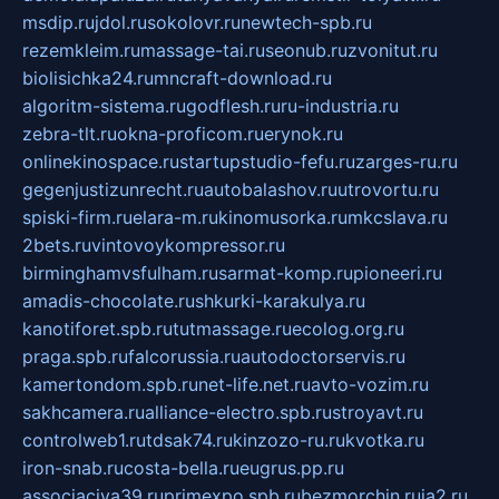
msdip.ru
jdol.ru
sokolovr.ru
newtech-spb.ru
rezemkleim.ru
massage-tai.ru
seonub.ru
zvonitut.ru
biolisichka24.ru
mncraft-download.ru
algoritm-sistema.ru
godflesh.ru
ru-industria.ru
zebra-tlt.ru
okna-proficom.ru
erynok.ru
onlinekinospace.ru
startupstudio-fefu.ru
zarges-ru.ru
gegenjustizunrecht.ru
autobalashov.ru
utrovortu.ru
spiski-firm.ru
elara-m.ru
kinomusorka.ru
mkcslava.ru
2bets.ru
vintovoykompressor.ru
birminghamvsfulham.ru
sarmat-komp.ru
pioneeri.ru
amadis-chocolate.ru
shkurki-karakulya.ru
kanotiforet.spb.ru
tutmassage.ru
ecolog.org.ru
praga.spb.ru
falcorussia.ru
autodoctorservis.ru
kamertondom.spb.ru
net-life.net.ru
avto-vozim.ru
sakhcamera.ru
alliance-electro.spb.ru
stroyavt.ru
controlweb1.ru
tdsak74.ru
kinzozo-ru.ru
kvotka.ru
iron-snab.ru
costa-bella.ru
eugrus.pp.ru
associaciya39.ru
primexpo.spb.ru
bezmorchin.ru
ia2.ru