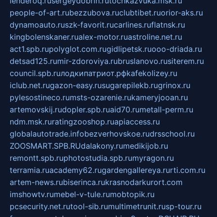
lenderoq.ru
sergeydobrin.ru
tochkazvuka.msk.ru
people-of-art.ru
bezzubova.ru
clubtibet.ru
orior-aks.ru
dynamoauto.ru
szk-favorit.ru
carlines.ru
flatnsk.ru
kingbolenskaner.ru
alex-motor.ru
astroline.net.ru
act1.spb.ru
polyglot.com.ru
gidlipetsk.ru
ooo-driada.ru
detsad125.ru
mir-zdoroviya.ru
bruslanovo.ru
siterem.ru
council.spb.ru
лодкипатриот.рф
kafekolizey.ru
iclub.net.ru
gazon-easy.ru
sugarepilekb.ru
grinox.ru
pylesostineco.ru
msts-ozarenie.ru
kameryjooan.ru
artemovskij.ru
dopler.spb.ru
aid70.ru
metall-perm.ru
ndm.msk.ru
ratingzooshop.ru
apiaccess.ru
globalautotrade.info
bezverhovskoe.ru
drsschool.ru
ZOOSMART.SPB.RU
dalakony.ru
medikijob.ru
remontt.spb.ru
photostudia.spb.ru
myragon.ru
terramia.ru
academy62.ru
gardengallereya.ru
rti.com.ru
artem-news.ru
biserinca.ru
krasnodarkurort.com
imshowtv.ru
mebel-v-tule.ru
mobtopik.ru
pcsecurity.net.ru
tool-sib.ru
multimetrunit.ru
sp-tour.ru