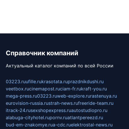
Справочник компаний
Актуальный каталог компаний по всей России
03223.ru
ufille.ru
krasotata.ru
prazdnikdushi.ru
veetbox.ru
cinemapost.ru
ciam-fr.ru
kraft-you.ru
mega-press.ru
03223.ru
web-explore.ru
rastenuya.ru
eurovision-russia.ru
strah-news.ru
freeride-team.ru
itrack-24.ru
sexshopexpress.ru
autostudiopro.ru
alabuga-cityhotel.ru
pornv.ru
atlantpereezd.ru
bud-em-znakomye.ru
a-cdc.ru
elektrostal-news.ru