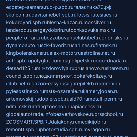
ecostep-samara.ru
d-p.spb.ru
галактика73.рф
sko.com.ru
davitamebel-spb.ru
fotsis.ru
tesiaes.ru
kokoroyari.spb.ru
blesna-kazan.ru
mossilver.ru
lenderoq.ru
sergeydobrin.ru
tochkazvuka.msk.ru
people-of-art.ru
bezzubova.ru
clubtibet.ru
orior-aks.ru
dynamoauto.ru
szk-favorit.ru
carlines.ru
flatnsk.ru
kingbolenskaner.ru
alex-motor.ru
astroline.net.ru
act1.spb.ru
polyglot.com.ru
gidlipetsk.ru
ooo-driada.ru
detsad125.ru
mir-zdoroviya.ru
bruslanovo.ru
siterem.ru
council.spb.ru
лодкипатриот.рф
kafekolizey.ru
iclub.net.ru
gazon-easy.ru
sugarepilekb.ru
grinox.ru
pylesostineco.ru
msts-ozarenie.ru
kameryjooan.ru
artemovskij.ru
dopler.spb.ru
aid70.ru
metall-perm.ru
ndm.msk.ru
ratingzooshop.ru
apiaccess.ru
globalautotrade.info
bezverhovskoe.ru
drsschool.ru
ZOOSMART.SPB.RU
dalakony.ru
medikijob.ru
remontt.spb.ru
photostudia.spb.ru
myragon.ru