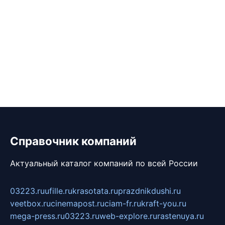
Справочник компаний
Актуальный каталог компаний по всей России
03223.ru
ufille.ru
krasotata.ru
prazdnikdushi.ru
veetbox.ru
cinemapost.ru
ciam-fr.ru
kraft-you.ru
mega-press.ru
03223.ru
web-explore.ru
rastenuya.ru