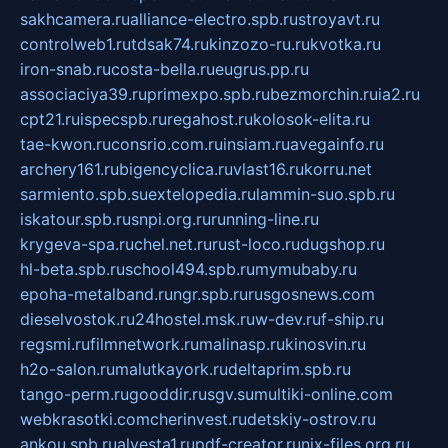
sakhcamera.ru
alliance-electro.spb.ru
stroyavt.ru
controlweb1.ru
tdsak74.ru
kinzozo-ru.ru
kvotka.ru
iron-snab.ru
costa-bella.ru
eugrus.pp.ru
associaciya39.ru
primexpo.spb.ru
bezmorchin.ru
ia2.ru
cpt21.ru
ispecspb.ru
regahost.ru
kolosok-elita.ru
tae-kwon.ru
consrio.com.ru
insiam.ru
avegainfo.ru
archery161.ru
bigencyclica.ru
vlast16.ru
korru.net
sarmiento.spb.su
extelopedia.ru
lammin-suo.spb.ru
iskatour.spb.ru
snpi.org.ru
running-line.ru
krygeva-spa.ru
chel.net.ru
rust-loco.ru
dugshop.ru
hl-beta.spb.ru
school494.spb.ru
mymubaby.ru
epoha-metalband.ru
ngr.spb.ru
rusgosnews.com
dieselvostok.ru
24hostel.msk.ru
w-dev.ru
f-ship.ru
regsmi.ru
filmnetwork.ru
malinasp.ru
kinosvin.ru
h2o-salon.ru
malutkayork.ru
deltaprim.spb.ru
tango-perm.ru
gooddir.ru
sgv.su
multiki-online.com
webkrasotki.com
cherinvest.ru
detskiy-ostrov.ru
ankou.spb.ru
alvesta1.ru
pdf-creator.ru
nix-files.org.ru