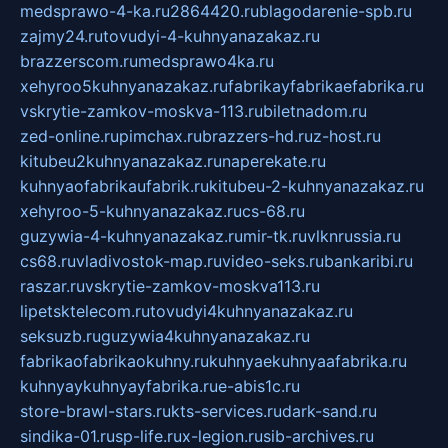
medsprawo-4-ka.ru
2864420.ru
blagodarenie-spb.ru
zajmy24.ru
tovudyi-4-kuhnyanazakaz.ru
brazzerscom.ru
medsprawo4ka.ru
xehyroo5kuhnyanazakaz.ru
fabrikayfabrikaefabrika.ru
vskrytie-zamkov-moskva-113.ru
biletnadom.ru
zed-online.ru
pimchax.ru
brazzers-hd.ru
z-host.ru
kitubeu2kuhnyanazakaz.ru
naperekate.ru
kuhnyaofabrikaufabrik.ru
kitubeu-2-kuhnyanazakaz.ru
xehyroo-5-kuhnyanazakaz.ru
cs-68.ru
guzywia-4-kuhnyanazakaz.ru
mir-tk.ru
vlknrussia.ru
cs68.ru
vladivostok-map.ru
video-seks.ru
bankaribi.ru
raszar.ru
vskrytie-zamkov-moskva113.ru
lipetsktelecom.ru
tovudyi4kuhnyanazakaz.ru
seksuzb.ru
guzywia4kuhnyanazakaz.ru
fabrikaofabrikaokuhny.ru
kuhnyaekuhnyaafabrika.ru
kuhnyaykuhnyayfabrika.ru
e-abis1c.ru
store-brawl-stars.ru
kts-services.ru
dark-sand.ru
sindika-01.ru
sp-life.ru
x-legion.ru
sib-archives.ru