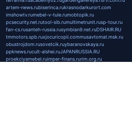
terramia.ru
academy62.ru
gardengallereya.ru
rti.com.ru
artem-news.ru
biserinca.ru
krasnodarkurort.com
imshowtv.ru
mebel-v-tule.ru
mobtopik.ru
pcsecurity.net.ru
tool-sib.ru
multimetrunit.ru
sp-tour.ru
fan-cs.ru
santeh-russia.ru
symbian9.net.ru
DSHAIR.RU
tmmotors.spb.ru
xjocuricopii.com
musavtomat.msk.ru
obustrojdom.ru
sovetcik.ru
ybaranovskaya.ru
ppknews.ru
cult-alshei.ru
JAPANRUSSIA.RU
proekciyamebel.ru
imper-finans.ru
rim.org.ru
glamourai.ru
brassminus.ru
zabor-pro.ru
ftn.pp.ru
dorogoe58.ru
laimengpacker.ru
kuzova-zapchasti.ru
sageerp.ru
taxodrom.ru
dsrazvitie.ru
hardcity.net.ru
ratinghomegames.ru
topservice25.ru
gubernyan.ru
gtglasslined.ru
ii4.ru
tssport.spb.ru
andorra24.com
blackwallstreet.ru
oboimos.ru
optim-doors.com.ru
ikuch.ru
nycr.org.ru
npa21.ru
vremya-ch.spb.ru
desert000.ru
ivtorgi.ru
ifiori.ru
catalog-statei.ru
dcv.org.ru
spetsmaster174.ru
ipkameryhiseeu.ru