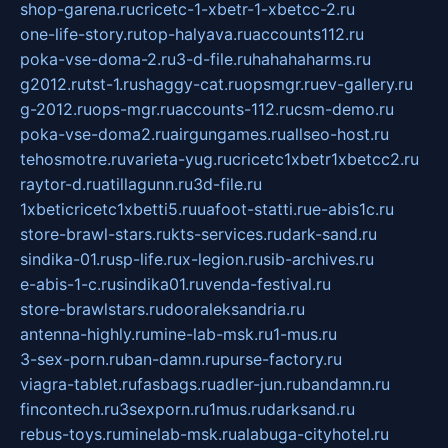
shop-garena.ru
cricetc-1-xbetr-1-xbetcc-2.ru
one-life-story.ru
top-halyava.ru
accounts112.ru
poka-vse-doma-2.ru
3-d-file.ru
hahahaharms.ru
g2012.ru
tst-1.ru
shaggy-cat.ru
opsmgr.ru
ev-gallery.ru
g-2012.ru
ops-mgr.ru
accounts-112.ru
csm-demo.ru
poka-vse-doma2.ru
airgungames.ru
allseo-host.ru
tehosmotre.ru
varieta-yug.ru
cricetc1xbetr1xbetcc2.ru
raytor-d.ru
atillagunn.ru
3d-file.ru
1xbeticricetc1xbetti5.ru
uafoot-statti.ru
e-abis1c.ru
store-brawl-stars.ru
kts-services.ru
dark-sand.ru
sindika-01.ru
sp-life.ru
x-legion.ru
sib-archives.ru
e-abis-1-c.ru
sindika01.ru
venda-festival.ru
store-brawlstars.ru
dooraleksandria.ru
antenna-highly.ru
mine-lab-msk.ru
1-mus.ru
3-sex-porn.ru
ban-damn.ru
purse-factory.ru
viagra-tablet.ru
fasbags.ru
adler-jun.ru
bandamn.ru
fincontech.ru
3sexporn.ru
1mus.ru
darksand.ru
rebus-toys.ru
minelab-msk.ru
alabuga-cityhotel.ru