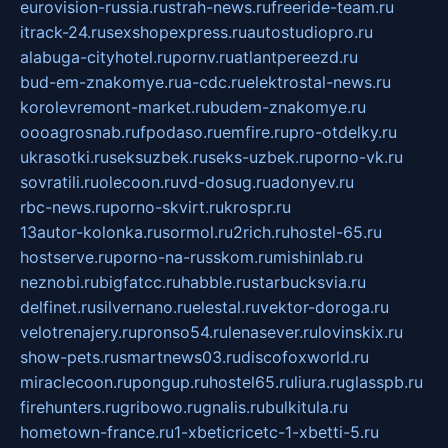
eurovision-russia.ru
strah-news.ru
freeride-team.ru
itrack-24.ru
sexshopexpress.ru
autostudiopro.ru
alabuga-cityhotel.ru
pornv.ru
atlantpereezd.ru
bud-em-znakomye.ru
a-cdc.ru
elektrostal-news.ru
korolevremont-market.ru
budem-znakomye.ru
oooagrosnab.ru
fpodaso.ru
emfire.ru
pro-otdelky.ru
ukrasotki.ru
seksuzbek.ru
seks-uzbek.ru
porno-vk.ru
sovratili.ru
olecoon.ru
vd-dosug.ru
adonyev.ru
rbc-news.ru
porno-skvirt.ru
krospr.ru
13autor-kolonka.ru
sormol.ru
2rich.ru
hostel-65.ru
hostserve.ru
porno-na-russkom.ru
mishinlab.ru
neznobi.ru
bigfatcc.ru
habble.ru
starbucksvia.ru
delfinet.ru
silvernano.ru
elestal.ru
vektor-doroga.ru
velotrenajery.ru
pronso54.ru
lenasever.ru
lovinskix.ru
show-pets.ru
smartnews03.ru
discofoxworld.ru
miraclecoon.ru
pongup.ru
hostel65.ru
liura.ru
glasspb.ru
firehunters.ru
gribowo.ru
gnalis.ru
bulkitula.ru
hometown-france.ru
1-xbeticricetc-1-xbetti-5.ru