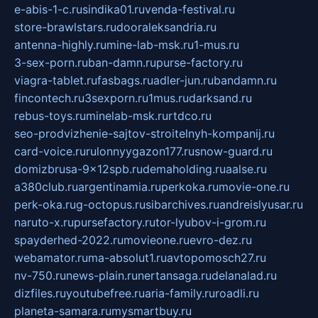
e-abis-1-c.ru
sindika01.ru
venda-festival.ru
store-brawlstars.ru
dooraleksandria.ru
antenna-highly.ru
mine-lab-msk.ru
1-mus.ru
3-sex-porn.ru
ban-damn.ru
purse-factory.ru
viagra-tablet.ru
fasbags.ru
adler-jun.ru
bandamn.ru
fincontech.ru
3sexporn.ru
1mus.ru
darksand.ru
rebus-toys.ru
minelab-msk.ru
rtdco.ru
seo-prodvizhenie-sajtov-stroitelnyh-kompanij.ru
card-voice.ru
rulonnyygazon177.ru
snow-guard.ru
domizbrusa-9x12spb.ru
demaholding.ru
aalse.ru
a380club.ru
argentinamia.ru
perkoka.ru
movie-one.ru
perk-oka.ru
g-octopus.ru
sibarchives.ru
andreislyusar.ru
naruto-x.ru
pursefactory.ru
tor-lyubov-i-grom.ru
spayderhed-2022.ru
movieone.ru
evro-dez.ru
webamator.ru
ma-absolut1.ru
avtopomosch27.ru
nv-750.ru
news-plain.ru
nertansaga.ru
delanalad.ru
dizfiles.ru
youtubefree.ru
aria-family.ru
roadli.ru
planeta-samara.ru
mysmartbuy.ru