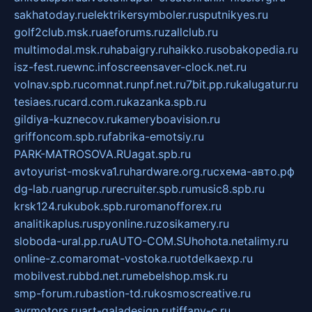
sakhatoday.ru
elektrikersymboler.ru
sputnikyes.ru
golf2club.msk.ru
aeforums.ru
zallclub.ru
multimodal.msk.ru
habaigry.ru
haikko.ru
sobakopedia.ru
isz-fest.ru
ewnc.info
screensaver-clock.net.ru
volnav.spb.ru
comnat.ru
npf.net.ru
7bit.pp.ru
kalugatur.ru
tesiaes.ru
card.com.ru
kazanka.spb.ru
gildiya-kuznecov.ru
kameryboavision.ru
griffoncom.spb.ru
fabrika-emotsiy.ru
PARK-MATROSOVA.RU
agat.spb.ru
avtoyurist-moskva1.ru
hardware.org.ru
схема-авто.рф
dg-lab.ru
angrup.ru
recruiter.spb.ru
music8.spb.ru
krsk124.ru
kubok.spb.ru
romanofforex.ru
analitikaplus.ru
spyonline.ru
zosikamery.ru
sloboda-ural.pp.ru
AUTO-COM.SU
hohota.net
alimy.ru
online-z.com
aromat-vostoka.ru
otdelkaexp.ru
mobilvest.ru
bbd.net.ru
mebelshop.msk.ru
smp-forum.ru
bastion-td.ru
kosmoscreative.ru
avrmotors.ru
art-galadesign.ru
tiffany-c.ru