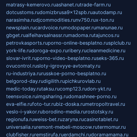
matrasy-kemerovo.ru
ashanet.ru
trade-farm.ru
dotcustoms.ru
domizbrusa9x12spb.ru
autodamp.ru
narasimha.ru
djcommodities.ru
nv750.ru
x-ton.ru
newsplain.ru
cardvoice.ru
modopaper.ru
manunae.ru
gbget.ru
alfeihavsalnassr.ru
madoma.ru
tajuncos.ru
petrovkasports.ru
porno-online-besplatno.ru
splclub.ru
york-life.ru
doroga-expo.ru
ribery.ru
cleanmedicine.ru
slovar-ivrit.ru
porno-video-besplatno.ru
seks-365.ru
ovucontrol.ru
sloty-igrovyye-avtomaty.ru
ru-industriya.ru
russkoe-porno-besplatno.ru
belgorod-day.ru
digilith.ru
pichkurovlab.ru
medic-today.ru
taksu.ru
comp123.ru
don-ykt.ru
teensvoice.ru
imgsharing.ru
domashnee-porno.ru
eva-elfie.ru
foto-tur.ru
biz-doska.ru
metropoltravel.ru
veslo-i-yakor.ru
borodino-media.ru
rostotsky.ru
regionufa.ru
weiss-bet.ru
zaryna.ru
casinotablet.ru
universalia.ru
remont-mebeli-moscow.ru
termomur.ru
clubfisher.ru
remstirufa.ru
erdamchi.ru
doramamama.ru