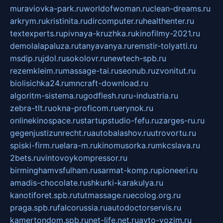
muraviovka-park.ru
worldofwoman.ru
clean-dreams.ru
arkrym.ru
kristinita.ru
dircomputer.ru
healthenter.ru
textexperts.ru
pivnaya-kruzhka.ru
kinofilmy-2021.ru
demolalapaluza.ru
tanyavanya.ru
remstir-tolyatti.ru
msdip.ru
jdol.ru
sokolovr.ru
newtech-spb.ru
rezemkleim.ru
massage-tai.ru
seonub.ru
zvonitut.ru
biolisichka24.ru
mncraft-download.ru
algoritm-sistema.ru
godflesh.ru
ru-industria.ru
zebra-tlt.ru
okna-proficom.ru
erynok.ru
onlinekinospace.ru
startupstudio-fefu.ru
zarges-ru.ru
gegenjustizunrecht.ru
autobalashov.ru
utrovortu.ru
spiski-firm.ru
elara-m.ru
kinomusorka.ru
mkcslava.ru
2bets.ru
vintovoykompressor.ru
birminghamvsfulham.ru
sarmat-komp.ru
pioneeri.ru
amadis-chocolate.ru
shkurki-karakulya.ru
kanotiforet.spb.ru
tutmassage.ru
ecolog.org.ru
praga.spb.ru
falcorussia.ru
autodoctorservis.ru
kamertondom.spb.ru
net-life.net.ru
avto-vozim.ru