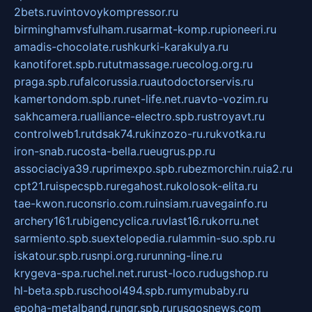
2bets.ru
vintovoykompressor.ru
birminghamvsfulham.ru
sarmat-komp.ru
pioneeri.ru
amadis-chocolate.ru
shkurki-karakulya.ru
kanotiforet.spb.ru
tutmassage.ru
ecolog.org.ru
praga.spb.ru
falcorussia.ru
autodoctorservis.ru
kamertondom.spb.ru
net-life.net.ru
avto-vozim.ru
sakhcamera.ru
alliance-electro.spb.ru
stroyavt.ru
controlweb1.ru
tdsak74.ru
kinzozo-ru.ru
kvotka.ru
iron-snab.ru
costa-bella.ru
eugrus.pp.ru
associaciya39.ru
primexpo.spb.ru
bezmorchin.ru
ia2.ru
cpt21.ru
ispecspb.ru
regahost.ru
kolosok-elita.ru
tae-kwon.ru
consrio.com.ru
insiam.ru
avegainfo.ru
archery161.ru
bigencyclica.ru
vlast16.ru
korru.net
sarmiento.spb.su
extelopedia.ru
lammin-suo.spb.ru
iskatour.spb.ru
snpi.org.ru
running-line.ru
krygeva-spa.ru
chel.net.ru
rust-loco.ru
dugshop.ru
hl-beta.spb.ru
school494.spb.ru
mymubaby.ru
epoha-metalband.ru
ngr.spb.ru
rusgosnews.com