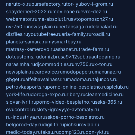
naruto-x.ru
pursefactory.ru
tor-lyubov-i-grom.ru
spayderhed-2022.ru
movieone.ru
evro-dez.ru
webamator.ru
ma-absolut1.ru
avtopomosch27.ru
nv-750.ru
news-plain.ru
nertansaga.ru
delanalad.ru
dizfiles.ru
youtubefree.ru
aria-family.ru
roadli.ru
planeta-samara.ru
mysmartbuy.ru
matrasy-kemerovo.ru
ashanet.ru
trade-farm.ru
dotcustoms.ru
domizbrusa9x12spb.ru
autodamp.ru
narasimha.ru
djcommodities.ru
nv750.ru
x-ton.ru
newsplain.ru
cardvoice.ru
modopaper.ru
manunae.ru
gbget.ru
alfeihavsalnassr.ru
madoma.ru
tajuncos.ru
petrovkasports.ru
porno-online-besplatno.ru
splclub.ru
york-life.ru
doroga-expo.ru
ribery.ru
cleanmedicine.ru
slovar-ivrit.ru
porno-video-besplatno.ru
seks-365.ru
ovucontrol.ru
sloty-igrovyye-avtomaty.ru
ru-industriya.ru
russkoe-porno-besplatno.ru
belgorod-day.ru
digilith.ru
pichkurovlab.ru
medic-today.ru
taksu.ru
comp123.ru
don-ykt.ru