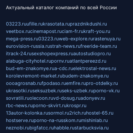
Актуальный каталог компаний по всей России
03223.ru
ufille.ru
krasotata.ru
prazdnikdushi.ru
veetbox.ru
cinemapost.ru
ciam-fr.ru
kraft-you.ru
mega-press.ru
03223.ru
web-explore.ru
rastenuya.ru
eurovision-russia.ru
strah-news.ru
freeride-team.ru
itrack-24.ru
sexshopexpress.ru
autostudiopro.ru
alabuga-cityhotel.ru
pornv.ru
atlantpereezd.ru
bud-em-znakomye.ru
a-cdc.ru
elektrostal-news.ru
korolevremont-market.ru
budem-znakomye.ru
oooagrosnab.ru
fpodaso.ru
emfire.ru
pro-otdelky.ru
ukrasotki.ru
seksuzbek.ru
seks-uzbek.ru
porno-vk.ru
sovratili.ru
olecoon.ru
vd-dosug.ru
adonyev.ru
rbc-news.ru
porno-skvirt.ru
krospr.ru
13autor-kolonka.ru
sormol.ru
2rich.ru
hostel-65.ru
hostserve.ru
porno-na-russkom.ru
mishinlab.ru
neznobi.ru
bigfatcc.ru
habble.ru
starbucksvia.ru