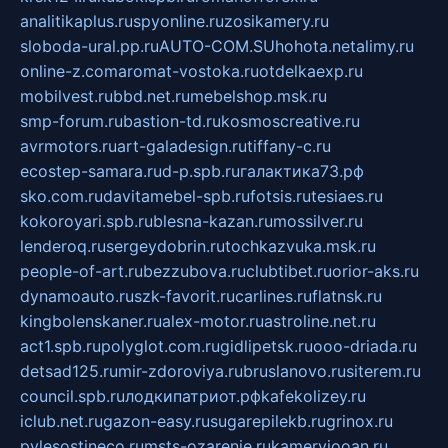
analitikaplus.ru
spyonline.ru
zosikamery.ru
sloboda-ural.pp.ru
AUTO-COM.SU
hohota.net
alimy.ru
online-z.com
aromat-vostoka.ru
otdelkaexp.ru
mobilvest.ru
bbd.net.ru
mebelshop.msk.ru
smp-forum.ru
bastion-td.ru
kosmoscreative.ru
avrmotors.ru
art-galadesign.ru
tiffany-c.ru
ecostep-samara.ru
d-p.spb.ru
галактика73.рф
sko.com.ru
davitamebel-spb.ru
fotsis.ru
tesiaes.ru
kokoroyari.spb.ru
blesna-kazan.ru
mossilver.ru
lenderoq.ru
sergeydobrin.ru
tochkazvuka.msk.ru
people-of-art.ru
bezzubova.ru
clubtibet.ru
orior-aks.ru
dynamoauto.ru
szk-favorit.ru
carlines.ru
flatnsk.ru
kingbolenskaner.ru
alex-motor.ru
astroline.net.ru
act1.spb.ru
polyglot.com.ru
gidlipetsk.ru
ooo-driada.ru
detsad125.ru
mir-zdoroviya.ru
bruslanovo.ru
siterem.ru
council.spb.ru
лодкипатриот.рф
kafekolizey.ru
iclub.net.ru
gazon-easy.ru
sugarepilekb.ru
grinox.ru
pylesostineco.ru
msts-ozarenie.ru
kameryjooan.ru