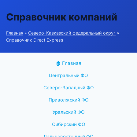
Справочник компаний
Главная
»
Северо-Кавказский федеральный округ
»
Справочник Direct Express
🏠 Главная
Центральный ФО
Северо-Западный ФО
Приволжский ФО
Уральский ФО
Сибирский ФО
Дальневосточный ФО