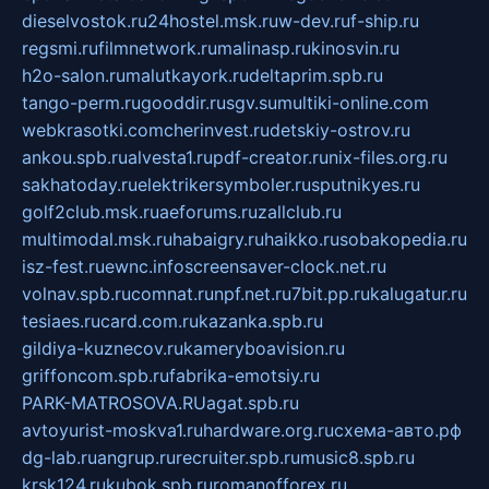
dieselvostok.ru
24hostel.msk.ru
w-dev.ru
f-ship.ru
regsmi.ru
filmnetwork.ru
malinasp.ru
kinosvin.ru
h2o-salon.ru
malutkayork.ru
deltaprim.spb.ru
tango-perm.ru
gooddir.ru
sgv.su
multiki-online.com
webkrasotki.com
cherinvest.ru
detskiy-ostrov.ru
ankou.spb.ru
alvesta1.ru
pdf-creator.ru
nix-files.org.ru
sakhatoday.ru
elektrikersymboler.ru
sputnikyes.ru
golf2club.msk.ru
aeforums.ru
zallclub.ru
multimodal.msk.ru
habaigry.ru
haikko.ru
sobakopedia.ru
isz-fest.ru
ewnc.info
screensaver-clock.net.ru
volnav.spb.ru
comnat.ru
npf.net.ru
7bit.pp.ru
kalugatur.ru
tesiaes.ru
card.com.ru
kazanka.spb.ru
gildiya-kuznecov.ru
kameryboavision.ru
griffoncom.spb.ru
fabrika-emotsiy.ru
PARK-MATROSOVA.RU
agat.spb.ru
avtoyurist-moskva1.ru
hardware.org.ru
схема-авто.рф
dg-lab.ru
angrup.ru
recruiter.spb.ru
music8.spb.ru
krsk124.ru
kubok.spb.ru
romanofforex.ru