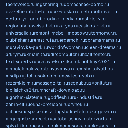
teensvoice.ru
imgsharing.ru
domashnee-porno.ru
eva-elfie.ru
foto-tur.ru
biz-doska.ru
metropoltravel.ru
veslo-i-yakor.ru
borodino-media.ru
rostotsky.ru
regionufa.ru
weiss-bet.ru
zaryna.ru
casinotablet.ru
universalia.ru
remont-mebeli-moscow.ru
termomur.ru
clubfisher.ru
remstirufa.ru
erdamchi.ru
doramamama.ru
muraviovka-park.ru
worldofwoman.ru
clean-dreams.ru
arkrym.ru
kristinita.ru
dircomputer.ru
healthenter.ru
textexperts.ru
pivnaya-kruzhka.ru
kinofilmy-2021.ru
demolalapaluza.ru
tanyavanya.ru
remstir-tolyatti.ru
msdip.ru
jdol.ru
sokolovr.ru
newtech-spb.ru
rezemkleim.ru
massage-tai.ru
seonub.ru
zvonitut.ru
biolisichka24.ru
mncraft-download.ru
algoritm-sistema.ru
godflesh.ru
ru-industria.ru
zebra-tlt.ru
okna-proficom.ru
erynok.ru
onlinekinospace.ru
startupstudio-fefu.ru
zarges-ru.ru
gegenjustizunrecht.ru
autobalashov.ru
utrovortu.ru
spiski-firm.ru
elara-m.ru
kinomusorka.ru
mkcslava.ru