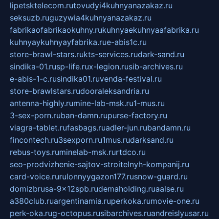
lipetsktelecom.ru
tovudyi4kuhnyanazakaz.ru
seksuzb.ru
guzywia4kuhnyanazakaz.ru
fabrikaofabrikaokuhny.ru
kuhnyaekuhnyaafabrika.ru
kuhnyaykuhnyayfabrika.ru
e-abis1c.ru
store-brawl-stars.ru
kts-services.ru
dark-sand.ru
sindika-01.ru
sp-life.ru
x-legion.ru
sib-archives.ru
e-abis-1-c.ru
sindika01.ru
venda-festival.ru
store-brawlstars.ru
dooraleksandria.ru
antenna-highly.ru
mine-lab-msk.ru
1-mus.ru
3-sex-porn.ru
ban-damn.ru
purse-factory.ru
viagra-tablet.ru
fasbags.ru
adler-jun.ru
bandamn.ru
fincontech.ru
3sexporn.ru
1mus.ru
darksand.ru
rebus-toys.ru
minelab-msk.ru
rtdco.ru
seo-prodvizhenie-sajtov-stroitelnyh-kompanij.ru
card-voice.ru
rulonnyygazon177.ru
snow-guard.ru
domizbrusa-9x12spb.ru
demaholding.ru
aalse.ru
a380club.ru
argentinamia.ru
perkoka.ru
movie-one.ru
perk-oka.ru
g-octopus.ru
sibarchives.ru
andreislyusar.ru