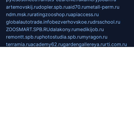
artemovskij.ru
dopler.spb.ru
aid70.ru
metall-perm.ru
ndm.msk.ru
ratingzooshop.ru
apiaccess.ru
globalautotrade.info
bezverhovskoe.ru
drsschool.ru
ZOOSMART.SPB.RU
dalakony.ru
medikijob.ru
remontt.spb.ru
photostudia.spb.ru
myragon.ru
terramia.ru
academy62.ru
gardengallereya.ru
rti.com.ru
artem-news.ru
biserinca.ru
krasnodarkurort.com
imshowtv.ru
mebel-v-tule.ru
mobtopik.ru
pcsecurity.net.ru
tool-sib.ru
multimetrunit.ru
sp-tour.ru
fan-cs.ru
santeh-russia.ru
symbian9.net.ru
DSHAIR.RU
tmmotors.spb.ru
xjocuricopii.com
musavtomat.msk.ru
obustrojdom.ru
sovetcik.ru
ybaranovskaya.ru
ppknews.ru
cult-alshei.ru
JAPANRUSSIA.RU
proekciyamebel.ru
imper-finans.ru
rim.org.ru
glamourai.ru
brassminus.ru
zabor-pro.ru
ftn.pp.ru
dorogoe58.ru
laimengpacker.ru
kuzova-zapchasti.ru
sageerp.ru
taxodrom.ru
dsrazvitie.ru
hardcity.net.ru
ratinghomegames.ru
topservice25.ru
gubernyan.ru