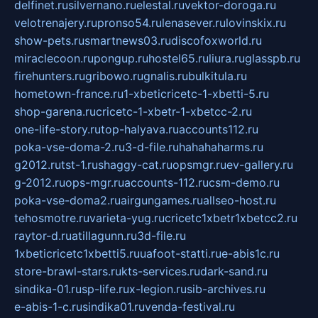
delfinet.ru
silvernano.ru
elestal.ru
vektor-doroga.ru
velotrenajery.ru
pronso54.ru
lenasever.ru
lovinskix.ru
show-pets.ru
smartnews03.ru
discofoxworld.ru
miraclecoon.ru
pongup.ru
hostel65.ru
liura.ru
glasspb.ru
firehunters.ru
gribowo.ru
gnalis.ru
bulkitula.ru
hometown-france.ru
1-xbeticricetc-1-xbetti-5.ru
shop-garena.ru
cricetc-1-xbetr-1-xbetcc-2.ru
one-life-story.ru
top-halyava.ru
accounts112.ru
poka-vse-doma-2.ru
3-d-file.ru
hahahaharms.ru
g2012.ru
tst-1.ru
shaggy-cat.ru
opsmgr.ru
ev-gallery.ru
g-2012.ru
ops-mgr.ru
accounts-112.ru
csm-demo.ru
poka-vse-doma2.ru
airgungames.ru
allseo-host.ru
tehosmotre.ru
varieta-yug.ru
cricetc1xbetr1xbetcc2.ru
raytor-d.ru
atillagunn.ru
3d-file.ru
1xbeticricetc1xbetti5.ru
uafoot-statti.ru
e-abis1c.ru
store-brawl-stars.ru
kts-services.ru
dark-sand.ru
sindika-01.ru
sp-life.ru
x-legion.ru
sib-archives.ru
e-abis-1-c.ru
sindika01.ru
venda-festival.ru