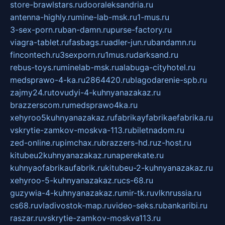
store-brawlstars.ru
dooraleksandria.ru
antenna-highly.ru
mine-lab-msk.ru
1-mus.ru
3-sex-porn.ru
ban-damn.ru
purse-factory.ru
viagra-tablet.ru
fasbags.ru
adler-jun.ru
bandamn.ru
fincontech.ru
3sexporn.ru
1mus.ru
darksand.ru
rebus-toys.ru
minelab-msk.ru
alabuga-cityhotel.ru
medsprawo-4-ka.ru
2864420.ru
blagodarenie-spb.ru
zajmy24.ru
tovudyi-4-kuhnyanazakaz.ru
brazzerscom.ru
medsprawo4ka.ru
xehyroo5kuhnyanazakaz.ru
fabrikayfabrikaefabrika.ru
vskrytie-zamkov-moskva-113.ru
biletnadom.ru
zed-online.ru
pimchax.ru
brazzers-hd.ru
z-host.ru
kitubeu2kuhnyanazakaz.ru
naperekate.ru
kuhnyaofabrikaufabrik.ru
kitubeu-2-kuhnyanazakaz.ru
xehyroo-5-kuhnyanazakaz.ru
cs-68.ru
guzywia-4-kuhnyanazakaz.ru
mir-tk.ru
vlknrussia.ru
cs68.ru
vladivostok-map.ru
video-seks.ru
bankaribi.ru
raszar.ru
vskrytie-zamkov-moskva113.ru