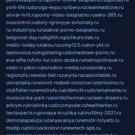
york-life.ru
doroga-expo.ru
ribery.ru
cleanmedicine.ru
slovar-ivrit.ru
porno-video-besplatno.ru
seks-365.ru
ovucontrol.ru
sloty-igrovyye-avtomaty.ru
ru-industriya.ru
russkoe-porno-besplatno.ru
belgorod-day.ru
digilith.ru
pichkurovlab.ru
medic-today.ru
taksu.ru
comp123.ru
don-ykt.ru
teensvoice.ru
imgsharing.ru
domashnee-porno.ru
eva-elfie.ru
foto-tur.ru
biz-doska.ru
metropoltravel.ru
veslo-i-yakor.ru
borodino-media.ru
rostotsky.ru
regionufa.ru
weiss-bet.ru
zaryna.ru
casinotablet.ru
universalia.ru
remont-mebeli-moscow.ru
termomur.ru
clubfisher.ru
remstirufa.ru
erdamchi.ru
doramamama.ru
muraviovka-park.ru
worldofwoman.ru
clean-dreams.ru
arkrym.ru
kristinita.ru
dircomputer.ru
healthenter.ru
textexperts.ru
pivnaya-kruzhka.ru
kinofilmy-2021.ru
demolalapaluza.ru
tanyavanya.ru
remstir-tolyatti.ru
msdip.ru
jdol.ru
sokolovr.ru
newtech-spb.ru