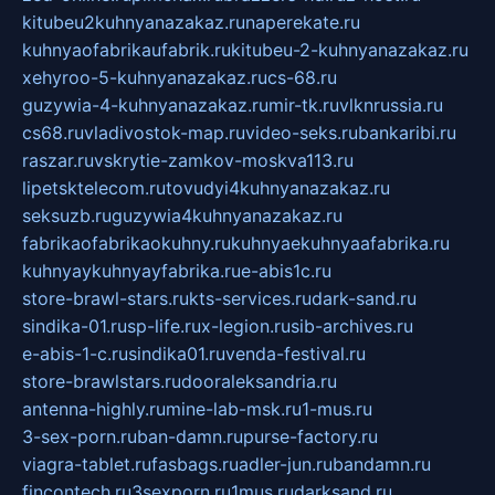
kitubeu2kuhnyanazakaz.ru
naperekate.ru
kuhnyaofabrikaufabrik.ru
kitubeu-2-kuhnyanazakaz.ru
xehyroo-5-kuhnyanazakaz.ru
cs-68.ru
guzywia-4-kuhnyanazakaz.ru
mir-tk.ru
vlknrussia.ru
cs68.ru
vladivostok-map.ru
video-seks.ru
bankaribi.ru
raszar.ru
vskrytie-zamkov-moskva113.ru
lipetsktelecom.ru
tovudyi4kuhnyanazakaz.ru
seksuzb.ru
guzywia4kuhnyanazakaz.ru
fabrikaofabrikaokuhny.ru
kuhnyaekuhnyaafabrika.ru
kuhnyaykuhnyayfabrika.ru
e-abis1c.ru
store-brawl-stars.ru
kts-services.ru
dark-sand.ru
sindika-01.ru
sp-life.ru
x-legion.ru
sib-archives.ru
e-abis-1-c.ru
sindika01.ru
venda-festival.ru
store-brawlstars.ru
dooraleksandria.ru
antenna-highly.ru
mine-lab-msk.ru
1-mus.ru
3-sex-porn.ru
ban-damn.ru
purse-factory.ru
viagra-tablet.ru
fasbags.ru
adler-jun.ru
bandamn.ru
fincontech.ru
3sexporn.ru
1mus.ru
darksand.ru