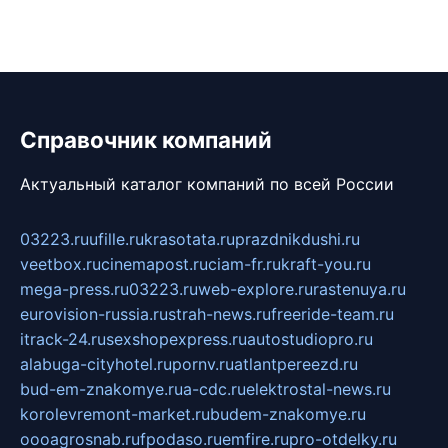
Справочник компаний
Актуальный каталог компаний по всей России
03223.ru
ufille.ru
krasotata.ru
prazdnikdushi.ru
veetbox.ru
cinemapost.ru
ciam-fr.ru
kraft-you.ru
mega-press.ru
03223.ru
web-explore.ru
rastenuya.ru
eurovision-russia.ru
strah-news.ru
freeride-team.ru
itrack-24.ru
sexshopexpress.ru
autostudiopro.ru
alabuga-cityhotel.ru
pornv.ru
atlantpereezd.ru
bud-em-znakomye.ru
a-cdc.ru
elektrostal-news.ru
korolevremont-market.ru
budem-znakomye.ru
oooagrosnab.ru
fpodaso.ru
emfire.ru
pro-otdelky.ru