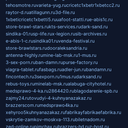
tehosmotre.ru
varieta-yug.ru
cricetc1xbetr1xbetcc2.ru
raytor-d.ru
atillagunn.ru
3d-file.ru
1xbeticricetc1xbetti5.ru
uafoot-statti.ru
e-abis1c.ru
store-brawl-stars.ru
kts-services.ru
dark-sand.ru
sindika-01.ru
sp-life.ru
x-legion.ru
sib-archives.ru
e-abis-1-c.ru
sindika01.ru
venda-festival.ru
store-brawlstars.ru
dooraleksandria.ru
antenna-highly.ru
mine-lab-msk.ru
1-mus.ru
3-sex-porn.ru
ban-damn.ru
purse-factory.ru
viagra-tablet.ru
fasbags.ru
adler-jun.ru
bandamn.ru
fincontech.ru
3sexporn.ru
1mus.ru
darksand.ru
rebus-toys.ru
minelab-msk.ru
alabuga-cityhotel.ru
medsprawo-4-ka.ru
2864420.ru
blagodarenie-spb.ru
zajmy24.ru
tovudyi-4-kuhnyanazakaz.ru
brazzerscom.ru
medsprawo4ka.ru
xehyroo5kuhnyanazakaz.ru
fabrikayfabrikaefabrika.ru
vskrytie-zamkov-moskva-113.ru
biletnadom.ru
zed-online.ru
pimchax.ru
brazzers-hd.ru
z-host.ru