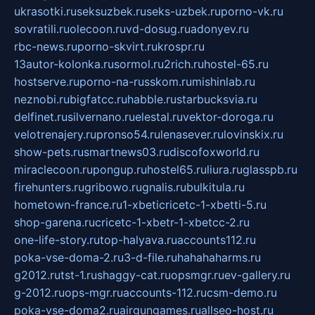
ukrasotki.ru
seksuzbek.ru
seks-uzbek.ru
porno-vk.ru
sovratili.ru
olecoon.ru
vd-dosug.ru
adonyev.ru
rbc-news.ru
porno-skvirt.ru
krospr.ru
13autor-kolonka.ru
sormol.ru
2rich.ru
hostel-65.ru
hostserve.ru
porno-na-russkom.ru
mishinlab.ru
neznobi.ru
bigfatcc.ru
habble.ru
starbucksvia.ru
delfinet.ru
silvernano.ru
elestal.ru
vektor-doroga.ru
velotrenajery.ru
pronso54.ru
lenasever.ru
lovinskix.ru
show-pets.ru
smartnews03.ru
discofoxworld.ru
miraclecoon.ru
pongup.ru
hostel65.ru
liura.ru
glasspb.ru
firehunters.ru
gribowo.ru
gnalis.ru
bulkitula.ru
hometown-france.ru
1-xbeticricetc-1-xbetti-5.ru
shop-garena.ru
cricetc-1-xbetr-1-xbetcc-2.ru
one-life-story.ru
top-halyava.ru
accounts112.ru
poka-vse-doma-2.ru
3-d-file.ru
hahahaharms.ru
g2012.ru
tst-1.ru
shaggy-cat.ru
opsmgr.ru
ev-gallery.ru
g-2012.ru
ops-mgr.ru
accounts-112.ru
csm-demo.ru
poka-vse-doma2.ru
airgungames.ru
allseo-host.ru