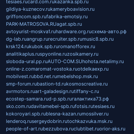
tesiaes.ru
card.com.ru
kazanka.spb.ru
gildiya-kuznecov.ru
kameryboavision.ru
griffoncom.spb.ru
fabrika-emotsiy.ru
PARK-MATROSOVA.RU
agat.spb.ru
avtoyurist-moskva1.ru
hardware.org.ru
схема-авто.рф
dg-lab.ru
angrup.ru
recruiter.spb.ru
music8.spb.ru
krsk124.ru
kubok.spb.ru
romanofforex.ru
analitikaplus.ru
spyonline.ru
zosikamery.ru
sloboda-ural.pp.ru
AUTO-COM.SU
hohota.net
alimy.ru
online-z.com
aromat-vostoka.ru
otdelkaexp.ru
mobilvest.ru
bbd.net.ru
mebelshop.msk.ru
smp-forum.ru
bastion-td.ru
kosmoscreative.ru
avrmotors.ru
art-galadesign.ru
tiffany-c.ru
ecostep-samara.ru
d-p.spb.ru
галактика73.рф
sko.com.ru
davitamebel-spb.ru
fotsis.ru
tesiaes.ru
kokoroyari.spb.ru
blesna-kazan.ru
mossilver.ru
lenderoq.ru
sergeydobrin.ru
tochkazvuka.msk.ru
people-of-art.ru
bezzubova.ru
clubtibet.ru
orior-aks.ru