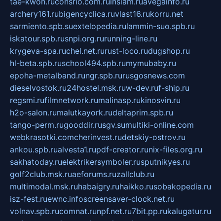
tae-kwon.ru
consrio.com.ru
insiam.ru
avegainfo.ru
archery161.ru
bigencyclica.ru
vlast16.ru
korru.net
sarmiento.spb.su
extelopedia.ru
lammin-suo.spb.ru
iskatour.spb.ru
snpi.org.ru
running-line.ru
krygeva-spa.ru
chel.net.ru
rust-loco.ru
dugshop.ru
hl-beta.spb.ru
school494.spb.ru
mymubaby.ru
epoha-metalband.ru
ngr.spb.ru
rusgosnews.com
dieselvostok.ru
24hostel.msk.ru
w-dev.ru
f-ship.ru
regsmi.ru
filmnetwork.ru
malinasp.ru
kinosvin.ru
h2o-salon.ru
malutkayork.ru
deltaprim.spb.ru
tango-perm.ru
gooddir.ru
sgv.su
multiki-online.com
webkrasotki.com
cherinvest.ru
detskiy-ostrov.ru
ankou.spb.ru
alvesta1.ru
pdf-creator.ru
nix-files.org.ru
sakhatoday.ru
elektrikersymboler.ru
sputnikyes.ru
golf2club.msk.ru
aeforums.ru
zallclub.ru
multimodal.msk.ru
habaigry.ru
haikko.ru
sobakopedia.ru
isz-fest.ru
ewnc.info
screensaver-clock.net.ru
volnav.spb.ru
comnat.ru
npf.net.ru
7bit.pp.ru
kalugatur.ru