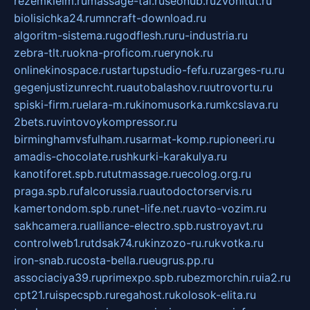
rezemkleim.ru
massage-tai.ru
seonub.ru
zvonitut.ru
biolisichka24.ru
mncraft-download.ru
algoritm-sistema.ru
godflesh.ru
ru-industria.ru
zebra-tlt.ru
okna-proficom.ru
erynok.ru
onlinekinospace.ru
startupstudio-fefu.ru
zarges-ru.ru
gegenjustizunrecht.ru
autobalashov.ru
utrovortu.ru
spiski-firm.ru
elara-m.ru
kinomusorka.ru
mkcslava.ru
2bets.ru
vintovoykompressor.ru
birminghamvsfulham.ru
sarmat-komp.ru
pioneeri.ru
amadis-chocolate.ru
shkurki-karakulya.ru
kanotiforet.spb.ru
tutmassage.ru
ecolog.org.ru
praga.spb.ru
falcorussia.ru
autodoctorservis.ru
kamertondom.spb.ru
net-life.net.ru
avto-vozim.ru
sakhcamera.ru
alliance-electro.spb.ru
stroyavt.ru
controlweb1.ru
tdsak74.ru
kinzozo-ru.ru
kvotka.ru
iron-snab.ru
costa-bella.ru
eugrus.pp.ru
associaciya39.ru
primexpo.spb.ru
bezmorchin.ru
ia2.ru
cpt21.ru
ispecspb.ru
regahost.ru
kolosok-elita.ru