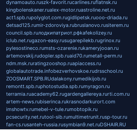
dynamoauto.ru
szk-favorit.ru
carlines.ru
flatnsk.ru
kingbolenskaner.ru
alex-motor.ru
astroline.net.ru
act1.spb.ru
polyglot.com.ru
gidlipetsk.ru
ooo-driada.ru
detsad125.ru
mir-zdoroviya.ru
bruslanovo.ru
siterem.ru
council.spb.ru
лодкипатриот.рф
kafekolizey.ru
iclub.net.ru
gazon-easy.ru
sugarepilekb.ru
grinox.ru
pylesostineco.ru
msts-ozarenie.ru
kameryjooan.ru
artemovskij.ru
dopler.spb.ru
aid70.ru
metall-perm.ru
ndm.msk.ru
ratingzooshop.ru
apiaccess.ru
globalautotrade.info
bezverhovskoe.ru
drsschool.ru
ZOOSMART.SPB.RU
dalakony.ru
medikijob.ru
remontt.spb.ru
photostudia.spb.ru
myragon.ru
terramia.ru
academy62.ru
gardengallereya.ru
rti.com.ru
artem-news.ru
biserinca.ru
krasnodarkurort.com
imshowtv.ru
mebel-v-tule.ru
mobtopik.ru
pcsecurity.net.ru
tool-sib.ru
multimetrunit.ru
sp-tour.ru
fan-cs.ru
santeh-russia.ru
symbian9.net.ru
DSHAIR.RU
tmmotors.spb.ru
xjocuricopii.com
musavtomat.msk.ru