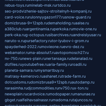
rebus-toys.ru
minelab-msk.ru
rtdco.ru
seo-prodvizhenie-sajtov-stroitelnyh-kompanij.ru
card-voice.ru
rulonnyygazon177.ru
snow-guard.ru
domizbrusa-9x12spb.ru
demaholding.ru
aalse.ru
a380club.ru
argentinamia.ru
perkoka.ru
movie-one.ru
perk-oka.ru
g-octopus.ru
sibarchives.ru
andreislyusar.ru
naruto-x.ru
pursefactory.ru
tor-lyubov-i-grom.ru
spayderhed-2022.ru
movieone.ru
evro-dez.ru
webamator.ru
ma-absolut1.ru
avtopomosch27.ru
nv-750.ru
news-plain.ru
nertansaga.ru
delanalad.ru
dizfiles.ru
youtubefree.ru
aria-family.ru
roadli.ru
planeta-samara.ru
mysmartbuy.ru
matrasy-kemerovo.ru
ashanet.ru
trade-farm.ru
dotcustoms.ru
domizbrusa9x12spb.ru
autodamp.ru
narasimha.ru
djcommodities.ru
nv750.ru
x-ton.ru
newsplain.ru
cardvoice.ru
modopaper.ru
manunae.ru
gbget.ru
alfeihavsalnassr.ru
madoma.ru
tajuncos.ru
petrovkasports.ru
porno-online-besplatno.ru
splclub.ru