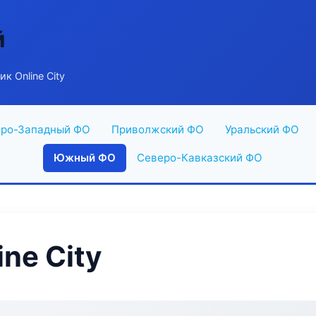
й
к Online City
ро-Западный ФО
Приволжский ФО
Уральский ФО
Южный ФО
Северо-Кавказский ФО
ne City