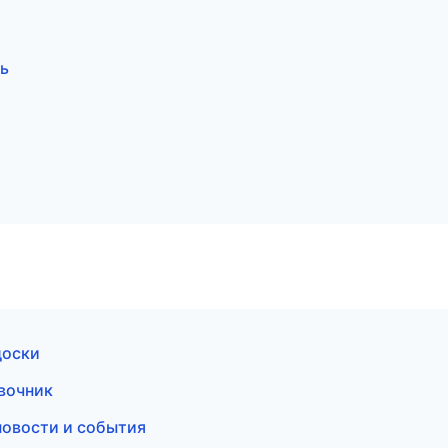
ль
доски
авочник
новости и события