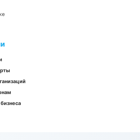
ке
ми
и
арты
ганизаций
онам
 бизнеса