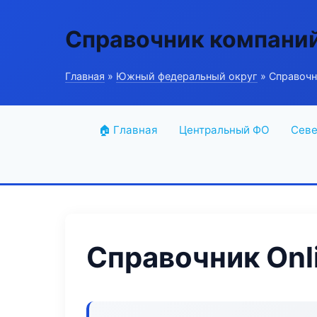
Справочник компани
Главная
»
Южный федеральный округ
» Справочни
🏠 Главная
Центральный ФО
Севе
Справочник Onli