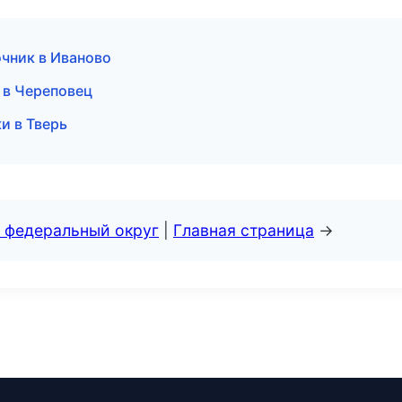
очник в Иваново
и в Череповец
и в Тверь
 федеральный округ
|
Главная страница
→