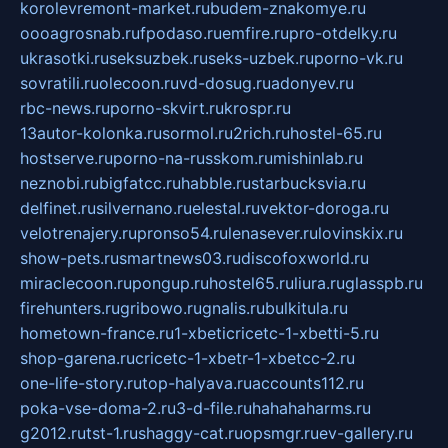
korolevremont-market.ru
budem-znakomye.ru
oooagrosnab.ru
fpodaso.ru
emfire.ru
pro-otdelky.ru
ukrasotki.ru
seksuzbek.ru
seks-uzbek.ru
porno-vk.ru
sovratili.ru
olecoon.ru
vd-dosug.ru
adonyev.ru
rbc-news.ru
porno-skvirt.ru
krospr.ru
13autor-kolonka.ru
sormol.ru
2rich.ru
hostel-65.ru
hostserve.ru
porno-na-russkom.ru
mishinlab.ru
neznobi.ru
bigfatcc.ru
habble.ru
starbucksvia.ru
delfinet.ru
silvernano.ru
elestal.ru
vektor-doroga.ru
velotrenajery.ru
pronso54.ru
lenasever.ru
lovinskix.ru
show-pets.ru
smartnews03.ru
discofoxworld.ru
miraclecoon.ru
pongup.ru
hostel65.ru
liura.ru
glasspb.ru
firehunters.ru
gribowo.ru
gnalis.ru
bulkitula.ru
hometown-france.ru
1-xbeticricetc-1-xbetti-5.ru
shop-garena.ru
cricetc-1-xbetr-1-xbetcc-2.ru
one-life-story.ru
top-halyava.ru
accounts112.ru
poka-vse-doma-2.ru
3-d-file.ru
hahahaharms.ru
g2012.ru
tst-1.ru
shaggy-cat.ru
opsmgr.ru
ev-gallery.ru