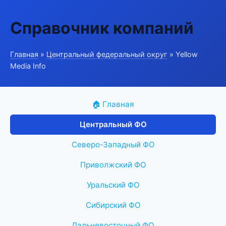
Справочник компаний
Главная
»
Центральный федеральный округ
» Yellow
Media Info
🏠 Главная
Центральный ФО
Северо-Западный ФО
Приволжский ФО
Уральский ФО
Сибирский ФО
Дальневосточный ФО