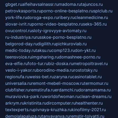
gbget.ru
alfeihavsalnassr.ru
madoma.ru
tajuncos.ru
petrovkasports.ru
porno-online-besplatno.ru
splclub.ru
york-life.ru
doroga-expo.ru
ribery.ru
cleanmedicine.ru
slovar-ivrit.ru
porno-video-besplatno.ru
seks-365.ru
ovucontrol.ru
sloty-igrovyye-avtomaty.ru
ru-industriya.ru
russkoe-porno-besplatno.ru
belgorod-day.ru
digilith.ru
pichkurovlab.ru
medic-today.ru
taksu.ru
comp123.ru
don-ykt.ru
teensvoice.ru
imgsharing.ru
domashnee-porno.ru
eva-elfie.ru
foto-tur.ru
biz-doska.ru
metropoltravel.ru
veslo-i-yakor.ru
borodino-media.ru
rostotsky.ru
regionufa.ru
weiss-bet.ru
zaryna.ru
casinotablet.ru
universalia.ru
remont-mebeli-moscow.ru
termomur.ru
clubfisher.ru
remstirufa.ru
erdamchi.ru
doramamama.ru
muraviovka-park.ru
worldofwoman.ru
clean-dreams.ru
arkrym.ru
kristinita.ru
dircomputer.ru
healthenter.ru
textexperts.ru
pivnaya-kruzhka.ru
kinofilmy-2021.ru
demolalapaluza.ru
tanyavanya.ru
remstir-tolyatti.ru