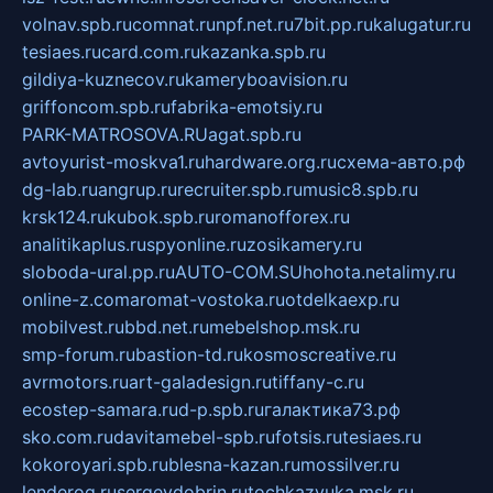
volnav.spb.ru
comnat.ru
npf.net.ru
7bit.pp.ru
kalugatur.ru
tesiaes.ru
card.com.ru
kazanka.spb.ru
gildiya-kuznecov.ru
kameryboavision.ru
griffoncom.spb.ru
fabrika-emotsiy.ru
PARK-MATROSOVA.RU
agat.spb.ru
avtoyurist-moskva1.ru
hardware.org.ru
схема-авто.рф
dg-lab.ru
angrup.ru
recruiter.spb.ru
music8.spb.ru
krsk124.ru
kubok.spb.ru
romanofforex.ru
analitikaplus.ru
spyonline.ru
zosikamery.ru
sloboda-ural.pp.ru
AUTO-COM.SU
hohota.net
alimy.ru
online-z.com
aromat-vostoka.ru
otdelkaexp.ru
mobilvest.ru
bbd.net.ru
mebelshop.msk.ru
smp-forum.ru
bastion-td.ru
kosmoscreative.ru
avrmotors.ru
art-galadesign.ru
tiffany-c.ru
ecostep-samara.ru
d-p.spb.ru
галактика73.рф
sko.com.ru
davitamebel-spb.ru
fotsis.ru
tesiaes.ru
kokoroyari.spb.ru
blesna-kazan.ru
mossilver.ru
lenderoq.ru
sergeydobrin.ru
tochkazvuka.msk.ru