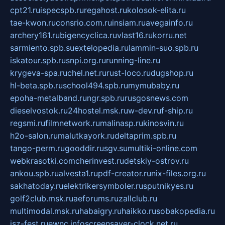
cpt21.ru
ispecspb.ru
regahost.ru
kolosok-elita.ru
tae-kwon.ru
consrio.com.ru
insiam.ru
avegainfo.ru
archery161.ru
bigencyclica.ru
vlast16.ru
korru.net
sarmiento.spb.su
extelopedia.ru
lammin-suo.spb.ru
iskatour.spb.ru
snpi.org.ru
running-line.ru
krygeva-spa.ru
chel.net.ru
rust-loco.ru
dugshop.ru
hl-beta.spb.ru
school494.spb.ru
mymubaby.ru
epoha-metalband.ru
ngr.spb.ru
rusgosnews.com
dieselvostok.ru
24hostel.msk.ru
w-dev.ru
f-ship.ru
regsmi.ru
filmnetwork.ru
malinasp.ru
kinosvin.ru
h2o-salon.ru
malutkayork.ru
deltaprim.spb.ru
tango-perm.ru
gooddir.ru
sgv.su
multiki-online.com
webkrasotki.com
cherinvest.ru
detskiy-ostrov.ru
ankou.spb.ru
alvesta1.ru
pdf-creator.ru
nix-files.org.ru
sakhatoday.ru
elektrikersymboler.ru
sputnikyes.ru
golf2club.msk.ru
aeforums.ru
zallclub.ru
multimodal.msk.ru
habaigry.ru
haikko.ru
sobakopedia.ru
isz-fest.ru
ewnc.info
screensaver-clock.net.ru