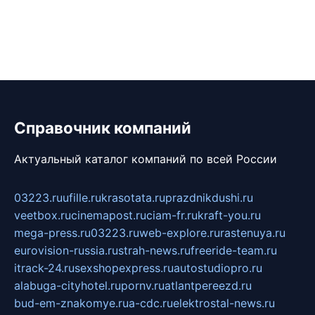
Справочник компаний
Актуальный каталог компаний по всей России
03223.ru
ufille.ru
krasotata.ru
prazdnikdushi.ru
veetbox.ru
cinemapost.ru
ciam-fr.ru
kraft-you.ru
mega-press.ru
03223.ru
web-explore.ru
rastenuya.ru
eurovision-russia.ru
strah-news.ru
freeride-team.ru
itrack-24.ru
sexshopexpress.ru
autostudiopro.ru
alabuga-cityhotel.ru
pornv.ru
atlantpereezd.ru
bud-em-znakomye.ru
a-cdc.ru
elektrostal-news.ru