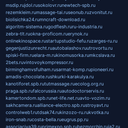
msdip.ru
jdol.ru
sokolovr.ru
newtech-spb.ru
rezemkleim.ru
massage-tai.ru
seonub.ru
zvonitut.ru
biolisichka24.ru
mncraft-download.ru
algoritm-sistema.ru
godflesh.ru
ru-industria.ru
zebra-tlt.ru
okna-proficom.ru
erynok.ru
onlinekinospace.ru
startupstudio-fefu.ru
zarges-ru.ru
gegenjustizunrecht.ru
autobalashov.ru
utrovortu.ru
spiski-firm.ru
elara-m.ru
kinomusorka.ru
mkcslava.ru
2bets.ru
vintovoykompressor.ru
birminghamvsfulham.ru
sarmat-komp.ru
pioneeri.ru
amadis-chocolate.ru
shkurki-karakulya.ru
kanotiforet.spb.ru
tutmassage.ru
ecolog.org.ru
praga.spb.ru
falcorussia.ru
autodoctorservis.ru
kamertondom.spb.ru
net-life.net.ru
avto-vozim.ru
sakhcamera.ru
alliance-electro.spb.ru
stroyavt.ru
controlweb1.ru
tdsak74.ru
kinzozo-ru.ru
kvotka.ru
iron-snab.ru
costa-bella.ru
eugrus.pp.ru
associaciya39.ru
primexpo.spb.ru
bezmorchin.ru
ia2.ru