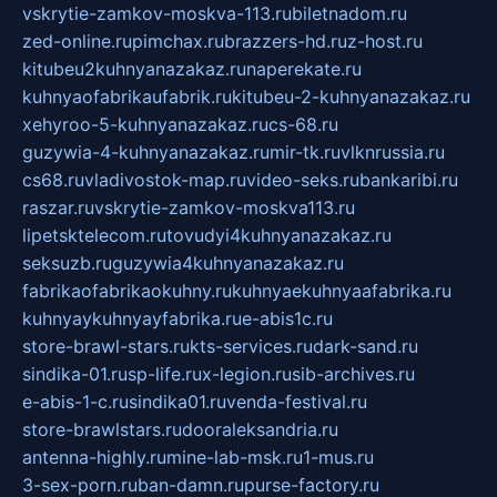
vskrytie-zamkov-moskva-113.ru
biletnadom.ru
zed-online.ru
pimchax.ru
brazzers-hd.ru
z-host.ru
kitubeu2kuhnyanazakaz.ru
naperekate.ru
kuhnyaofabrikaufabrik.ru
kitubeu-2-kuhnyanazakaz.ru
xehyroo-5-kuhnyanazakaz.ru
cs-68.ru
guzywia-4-kuhnyanazakaz.ru
mir-tk.ru
vlknrussia.ru
cs68.ru
vladivostok-map.ru
video-seks.ru
bankaribi.ru
raszar.ru
vskrytie-zamkov-moskva113.ru
lipetsktelecom.ru
tovudyi4kuhnyanazakaz.ru
seksuzb.ru
guzywia4kuhnyanazakaz.ru
fabrikaofabrikaokuhny.ru
kuhnyaekuhnyaafabrika.ru
kuhnyaykuhnyayfabrika.ru
e-abis1c.ru
store-brawl-stars.ru
kts-services.ru
dark-sand.ru
sindika-01.ru
sp-life.ru
x-legion.ru
sib-archives.ru
e-abis-1-c.ru
sindika01.ru
venda-festival.ru
store-brawlstars.ru
dooraleksandria.ru
antenna-highly.ru
mine-lab-msk.ru
1-mus.ru
3-sex-porn.ru
ban-damn.ru
purse-factory.ru