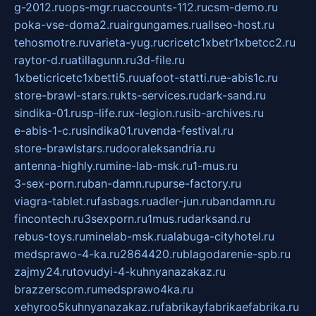
g-2012.ru
ops-mgr.ru
accounts-112.ru
csm-demo.ru
poka-vse-doma2.ru
airgungames.ru
allseo-host.ru
tehosmotre.ru
varieta-yug.ru
cricetc1xbetr1xbetcc2.ru
raytor-d.ru
atillagunn.ru
3d-file.ru
1xbeticricetc1xbetti5.ru
uafoot-statti.ru
e-abis1c.ru
store-brawl-stars.ru
kts-services.ru
dark-sand.ru
sindika-01.ru
sp-life.ru
x-legion.ru
sib-archives.ru
e-abis-1-c.ru
sindika01.ru
venda-festival.ru
store-brawlstars.ru
dooraleksandria.ru
antenna-highly.ru
mine-lab-msk.ru
1-mus.ru
3-sex-porn.ru
ban-damn.ru
purse-factory.ru
viagra-tablet.ru
fasbags.ru
adler-jun.ru
bandamn.ru
fincontech.ru
3sexporn.ru
1mus.ru
darksand.ru
rebus-toys.ru
minelab-msk.ru
alabuga-cityhotel.ru
medsprawo-4-ka.ru
2864420.ru
blagodarenie-spb.ru
zajmy24.ru
tovudyi-4-kuhnyanazakaz.ru
brazzerscom.ru
medsprawo4ka.ru
xehyroo5kuhnyanazakaz.ru
fabrikayfabrikaefabrika.ru