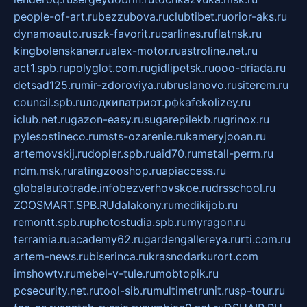
people-of-art.ru
bezzubova.ru
clubtibet.ru
orior-aks.ru
dynamoauto.ru
szk-favorit.ru
carlines.ru
flatnsk.ru
kingbolenskaner.ru
alex-motor.ru
astroline.net.ru
act1.spb.ru
polyglot.com.ru
gidlipetsk.ru
ooo-driada.ru
detsad125.ru
mir-zdoroviya.ru
bruslanovo.ru
siterem.ru
council.spb.ru
лодкипатриот.рф
kafekolizey.ru
iclub.net.ru
gazon-easy.ru
sugarepilekb.ru
grinox.ru
pylesostineco.ru
msts-ozarenie.ru
kameryjooan.ru
artemovskij.ru
dopler.spb.ru
aid70.ru
metall-perm.ru
ndm.msk.ru
ratingzooshop.ru
apiaccess.ru
globalautotrade.info
bezverhovskoe.ru
drsschool.ru
ZOOSMART.SPB.RU
dalakony.ru
medikijob.ru
remontt.spb.ru
photostudia.spb.ru
myragon.ru
terramia.ru
academy62.ru
gardengallereya.ru
rti.com.ru
artem-news.ru
biserinca.ru
krasnodarkurort.com
imshowtv.ru
mebel-v-tule.ru
mobtopik.ru
pcsecurity.net.ru
tool-sib.ru
multimetrunit.ru
sp-tour.ru