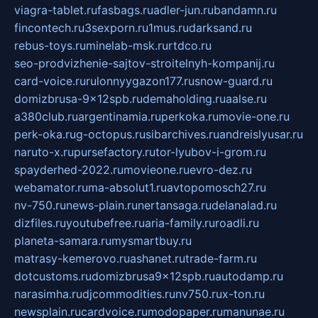
viagra-tablet.ru
fasbags.ru
adler-jun.ru
bandamn.ru
fincontech.ru
3sexporn.ru
1mus.ru
darksand.ru
rebus-toys.ru
minelab-msk.ru
rtdco.ru
seo-prodvizhenie-sajtov-stroitelnyh-kompanij.ru
card-voice.ru
rulonnyygazon177.ru
snow-guard.ru
domizbrusa-9x12spb.ru
demaholding.ru
aalse.ru
a380club.ru
argentinamia.ru
perkoka.ru
movie-one.ru
perk-oka.ru
g-octopus.ru
sibarchives.ru
andreislyusar.ru
naruto-x.ru
pursefactory.ru
tor-lyubov-i-grom.ru
spayderhed-2022.ru
movieone.ru
evro-dez.ru
webamator.ru
ma-absolut1.ru
avtopomosch27.ru
nv-750.ru
news-plain.ru
nertansaga.ru
delanalad.ru
dizfiles.ru
youtubefree.ru
aria-family.ru
roadli.ru
planeta-samara.ru
mysmartbuy.ru
matrasy-kemerovo.ru
ashanet.ru
trade-farm.ru
dotcustoms.ru
domizbrusa9x12spb.ru
autodamp.ru
narasimha.ru
djcommodities.ru
nv750.ru
x-ton.ru
newsplain.ru
cardvoice.ru
modopaper.ru
manunae.ru