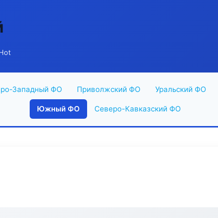
й
 Hot
ро-Западный ФО
Приволжский ФО
Уральский ФО
Южный ФО
Северо-Кавказский ФО