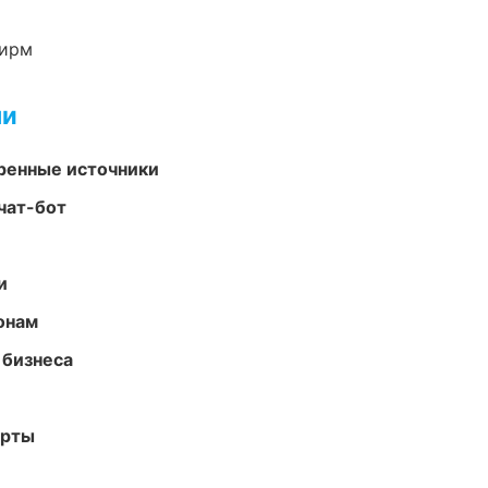
фирм
ми
еренные источники
чат-бот
и
онам
 бизнеса
арты