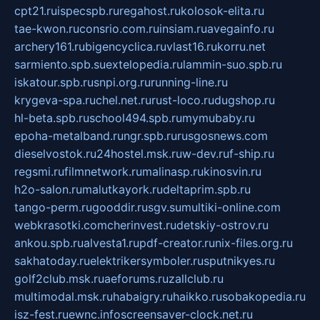
cpt21.ru
ispecspb.ru
regahost.ru
kolosok-elita.ru
tae-kwon.ru
consrio.com.ru
insiam.ru
avegainfo.ru
archery161.ru
bigencyclica.ru
vlast16.ru
korru.net
sarmiento.spb.su
extelopedia.ru
lammin-suo.spb.ru
iskatour.spb.ru
snpi.org.ru
running-line.ru
krygeva-spa.ru
chel.net.ru
rust-loco.ru
dugshop.ru
hl-beta.spb.ru
school494.spb.ru
mymubaby.ru
epoha-metalband.ru
ngr.spb.ru
rusgosnews.com
dieselvostok.ru
24hostel.msk.ru
w-dev.ru
f-ship.ru
regsmi.ru
filmnetwork.ru
malinasp.ru
kinosvin.ru
h2o-salon.ru
malutkayork.ru
deltaprim.spb.ru
tango-perm.ru
gooddir.ru
sgv.su
multiki-online.com
webkrasotki.com
cherinvest.ru
detskiy-ostrov.ru
ankou.spb.ru
alvesta1.ru
pdf-creator.ru
nix-files.org.ru
sakhatoday.ru
elektrikersymboler.ru
sputnikyes.ru
golf2club.msk.ru
aeforums.ru
zallclub.ru
multimodal.msk.ru
habaigry.ru
haikko.ru
sobakopedia.ru
isz-fest.ru
ewnc.info
screensaver-clock.net.ru