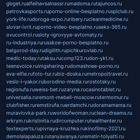
gbget.ru
alfeihavsalnassr.ru
madoma.ru
tajuncos.ru
petrovkasports.ru
porno-online-besplatno.ru
splclub.ru
york-life.ru
doroga-expo.ru
ribery.ru
cleanmedicine.ru
slovar-ivrit.ru
porno-video-besplatno.ru
seks-365.ru
ovucontrol.ru
sloty-igrovyye-avtomaty.ru
ru-industriya.ru
russkoe-porno-besplatno.ru
belgorod-day.ru
digilith.ru
pichkurovlab.ru
medic-today.ru
taksu.ru
comp123.ru
don-ykt.ru
teensvoice.ru
imgsharing.ru
domashnee-porno.ru
eva-elfie.ru
foto-tur.ru
biz-doska.ru
metropoltravel.ru
veslo-i-yakor.ru
borodino-media.ru
rostotsky.ru
regionufa.ru
weiss-bet.ru
zaryna.ru
casinotablet.ru
universalia.ru
remont-mebeli-moscow.ru
termomur.ru
clubfisher.ru
remstirufa.ru
erdamchi.ru
doramamama.ru
muraviovka-park.ru
worldofwoman.ru
clean-dreams.ru
arkrym.ru
kristinita.ru
dircomputer.ru
healthenter.ru
textexperts.ru
pivnaya-kruzhka.ru
kinofilmy-2021.ru
demolalapaluza.ru
tanyavanya.ru
remstir-tolyatti.ru