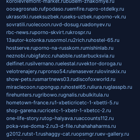
korolevremont-market.ru
budem-znakomye.ru
oooagrosnab.ru
fpodaso.ru
emfire.ru
pro-otdelky.ru
ukrasotki.ru
seksuzbek.ru
seks-uzbek.ru
porno-vk.ru
sovratili.ru
olecoon.ru
vd-dosug.ru
adonyev.ru
rbc-news.ru
porno-skvirt.ru
krospr.ru
13autor-kolonka.ru
sormol.ru
2rich.ru
hostel-65.ru
hostserve.ru
porno-na-russkom.ru
mishinlab.ru
neznobi.ru
bigfatcc.ru
habble.ru
starbucksvia.ru
delfinet.ru
silvernano.ru
elestal.ru
vektor-doroga.ru
velotrenajery.ru
pronso54.ru
lenasever.ru
lovinskix.ru
show-pets.ru
smartnews03.ru
discofoxworld.ru
miraclecoon.ru
pongup.ru
hostel65.ru
liura.ru
glasspb.ru
firehunters.ru
gribowo.ru
gnalis.ru
bulkitula.ru
hometown-france.ru
1-xbeticricetc-1-xbetti-5.ru
shop-garena.ru
cricetc-1-xbetr-1-xbetcc-2.ru
one-life-story.ru
top-halyava.ru
accounts112.ru
poka-vse-doma-2.ru
3-d-file.ru
hahahaharms.ru
g2012.ru
tst-1.ru
shaggy-cat.ru
opsmgr.ru
ev-gallery.ru