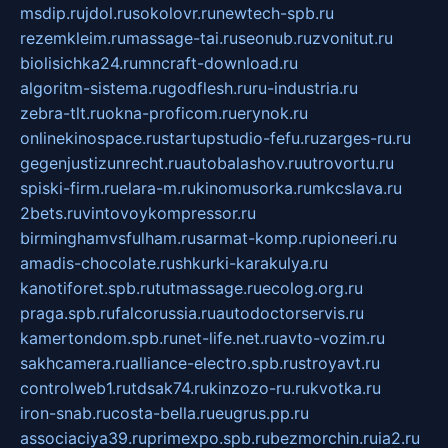
msdip.ru
jdol.ru
sokolovr.ru
newtech-spb.ru
rezemkleim.ru
massage-tai.ru
seonub.ru
zvonitut.ru
biolisichka24.ru
mncraft-download.ru
algoritm-sistema.ru
godflesh.ru
ru-industria.ru
zebra-tlt.ru
okna-proficom.ru
erynok.ru
onlinekinospace.ru
startupstudio-fefu.ru
zarges-ru.ru
gegenjustizunrecht.ru
autobalashov.ru
utrovortu.ru
spiski-firm.ru
elara-m.ru
kinomusorka.ru
mkcslava.ru
2bets.ru
vintovoykompressor.ru
birminghamvsfulham.ru
sarmat-komp.ru
pioneeri.ru
amadis-chocolate.ru
shkurki-karakulya.ru
kanotiforet.spb.ru
tutmassage.ru
ecolog.org.ru
praga.spb.ru
falcorussia.ru
autodoctorservis.ru
kamertondom.spb.ru
net-life.net.ru
avto-vozim.ru
sakhcamera.ru
alliance-electro.spb.ru
stroyavt.ru
controlweb1.ru
tdsak74.ru
kinzozo-ru.ru
kvotka.ru
iron-snab.ru
costa-bella.ru
eugrus.pp.ru
associaciya39.ru
primexpo.spb.ru
bezmorchin.ru
ia2.ru