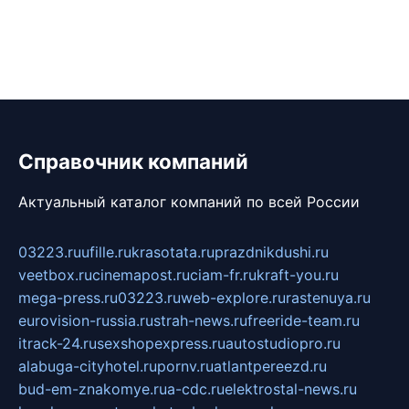
Справочник компаний
Актуальный каталог компаний по всей России
03223.ru
ufille.ru
krasotata.ru
prazdnikdushi.ru
veetbox.ru
cinemapost.ru
ciam-fr.ru
kraft-you.ru
mega-press.ru
03223.ru
web-explore.ru
rastenuya.ru
eurovision-russia.ru
strah-news.ru
freeride-team.ru
itrack-24.ru
sexshopexpress.ru
autostudiopro.ru
alabuga-cityhotel.ru
pornv.ru
atlantpereezd.ru
bud-em-znakomye.ru
a-cdc.ru
elektrostal-news.ru