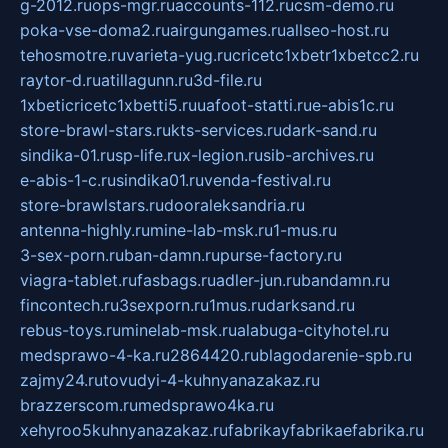
g-2012.ru
ops-mgr.ru
accounts-112.ru
csm-demo.ru
poka-vse-doma2.ru
airgungames.ru
allseo-host.ru
tehosmotre.ru
varieta-yug.ru
cricetc1xbetr1xbetcc2.ru
raytor-d.ru
atillagunn.ru
3d-file.ru
1xbeticricetc1xbetti5.ru
uafoot-statti.ru
e-abis1c.ru
store-brawl-stars.ru
kts-services.ru
dark-sand.ru
sindika-01.ru
sp-life.ru
x-legion.ru
sib-archives.ru
e-abis-1-c.ru
sindika01.ru
venda-festival.ru
store-brawlstars.ru
dooraleksandria.ru
antenna-highly.ru
mine-lab-msk.ru
1-mus.ru
3-sex-porn.ru
ban-damn.ru
purse-factory.ru
viagra-tablet.ru
fasbags.ru
adler-jun.ru
bandamn.ru
fincontech.ru
3sexporn.ru
1mus.ru
darksand.ru
rebus-toys.ru
minelab-msk.ru
alabuga-cityhotel.ru
medsprawo-4-ka.ru
2864420.ru
blagodarenie-spb.ru
zajmy24.ru
tovudyi-4-kuhnyanazakaz.ru
brazzerscom.ru
medsprawo4ka.ru
xehyroo5kuhnyanazakaz.ru
fabrikayfabrikaefabrika.ru