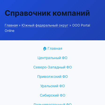
Справочник компаний
Главная
»
Южный федеральный округ
» ООО Portal
Online
🏠 Главная
Центральный ФО
Северо-Западный ФО
Приволжский ФО
Уральский ФО
Сибирский ФО
Дальневосточный ФО