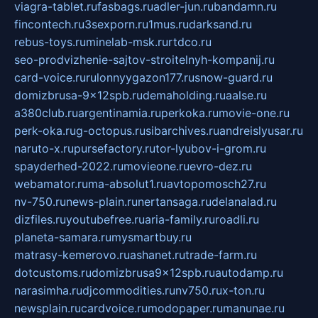
viagra-tablet.ru
fasbags.ru
adler-jun.ru
bandamn.ru
fincontech.ru
3sexporn.ru
1mus.ru
darksand.ru
rebus-toys.ru
minelab-msk.ru
rtdco.ru
seo-prodvizhenie-sajtov-stroitelnyh-kompanij.ru
card-voice.ru
rulonnyygazon177.ru
snow-guard.ru
domizbrusa-9x12spb.ru
demaholding.ru
aalse.ru
a380club.ru
argentinamia.ru
perkoka.ru
movie-one.ru
perk-oka.ru
g-octopus.ru
sibarchives.ru
andreislyusar.ru
naruto-x.ru
pursefactory.ru
tor-lyubov-i-grom.ru
spayderhed-2022.ru
movieone.ru
evro-dez.ru
webamator.ru
ma-absolut1.ru
avtopomosch27.ru
nv-750.ru
news-plain.ru
nertansaga.ru
delanalad.ru
dizfiles.ru
youtubefree.ru
aria-family.ru
roadli.ru
planeta-samara.ru
mysmartbuy.ru
matrasy-kemerovo.ru
ashanet.ru
trade-farm.ru
dotcustoms.ru
domizbrusa9x12spb.ru
autodamp.ru
narasimha.ru
djcommodities.ru
nv750.ru
x-ton.ru
newsplain.ru
cardvoice.ru
modopaper.ru
manunae.ru