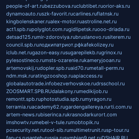
people-of-art.ru
bezzubova.ru
clubtibet.ru
orior-aks.ru
dynamoauto.ru
szk-favorit.ru
carlines.ru
flatnsk.ru
kingbolenskaner.ru
alex-motor.ru
astroline.net.ru
act1.spb.ru
polyglot.com.ru
gidlipetsk.ru
ooo-driada.ru
detsad125.ru
mir-zdoroviya.ru
bruslanovo.ru
siterem.ru
council.spb.ru
лодкипатриот.рф
kafekolizey.ru
iclub.net.ru
gazon-easy.ru
sugarepilekb.ru
grinox.ru
pylesostineco.ru
msts-ozarenie.ru
kameryjooan.ru
artemovskij.ru
dopler.spb.ru
aid70.ru
metall-perm.ru
ndm.msk.ru
ratingzooshop.ru
apiaccess.ru
globalautotrade.info
bezverhovskoe.ru
drsschool.ru
ZOOSMART.SPB.RU
dalakony.ru
medikijob.ru
remontt.spb.ru
photostudia.spb.ru
myragon.ru
terramia.ru
academy62.ru
gardengallereya.ru
rti.com.ru
artem-news.ru
biserinca.ru
krasnodarkurort.com
imshowtv.ru
mebel-v-tule.ru
mobtopik.ru
pcsecurity.net.ru
tool-sib.ru
multimetrunit.ru
sp-tour.ru
fan-cs.ru
santeh-russia.ru
symbian9.net.ru
DSHAIR.RU