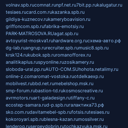
volnav.spb.ru
comnat.ru
npf.net.ru
7bit.pp.ru
kalugatur.ru
tesiaes.ru
card.com.ru
kazanka.spb.ru
gildiya-kuznecov.ru
kameryboavision.ru
griffoncom.spb.ru
fabrika-emotsiy.ru
PARK-MATROSOVA.RU
agat.spb.ru
avtoyurist-moskva1.ru
hardware.org.ru
схема-авто.рф
dg-lab.ru
angrup.ru
recruiter.spb.ru
music8.spb.ru
krsk124.ru
kubok.spb.ru
romanofforex.ru
analitikaplus.ru
spyonline.ru
zosikamery.ru
sloboda-ural.pp.ru
AUTO-COM.SU
hohota.net
alimy.ru
online-z.com
aromat-vostoka.ru
otdelkaexp.ru
mobilvest.ru
bbd.net.ru
mebelshop.msk.ru
smp-forum.ru
bastion-td.ru
kosmoscreative.ru
avrmotors.ru
art-galadesign.ru
tiffany-c.ru
ecostep-samara.ru
d-p.spb.ru
галактика73.рф
sko.com.ru
davitamebel-spb.ru
fotsis.ru
tesiaes.ru
kokoroyari.spb.ru
blesna-kazan.ru
mossilver.ru
lenderoq.ru
sergeydobrin.ru
tochkazvuka.msk.ru