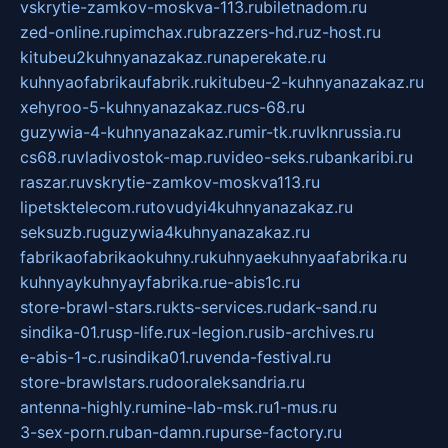
vskrytie-zamkov-moskva-113.ru
biletnadom.ru
zed-online.ru
pimchax.ru
brazzers-hd.ru
z-host.ru
kitubeu2kuhnyanazakaz.ru
naperekate.ru
kuhnyaofabrikaufabrik.ru
kitubeu-2-kuhnyanazakaz.ru
xehyroo-5-kuhnyanazakaz.ru
cs-68.ru
guzywia-4-kuhnyanazakaz.ru
mir-tk.ru
vlknrussia.ru
cs68.ru
vladivostok-map.ru
video-seks.ru
bankaribi.ru
raszar.ru
vskrytie-zamkov-moskva113.ru
lipetsktelecom.ru
tovudyi4kuhnyanazakaz.ru
seksuzb.ru
guzywia4kuhnyanazakaz.ru
fabrikaofabrikaokuhny.ru
kuhnyaekuhnyaafabrika.ru
kuhnyaykuhnyayfabrika.ru
e-abis1c.ru
store-brawl-stars.ru
kts-services.ru
dark-sand.ru
sindika-01.ru
sp-life.ru
x-legion.ru
sib-archives.ru
e-abis-1-c.ru
sindika01.ru
venda-festival.ru
store-brawlstars.ru
dooraleksandria.ru
antenna-highly.ru
mine-lab-msk.ru
1-mus.ru
3-sex-porn.ru
ban-damn.ru
purse-factory.ru