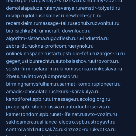
textexperts.ru
pivnaya-kruzhka.ru
kinofilmy-2021.ru
demolalapaluza.ru
tanyavanya.ru
remstir-tolyatti.ru
msdip.ru
jdol.ru
sokolovr.ru
newtech-spb.ru
rezemkleim.ru
massage-tai.ru
seonub.ru
zvonitut.ru
biolisichka24.ru
mncraft-download.ru
algoritm-sistema.ru
godflesh.ru
ru-industria.ru
zebra-tlt.ru
okna-proficom.ru
erynok.ru
onlinekinospace.ru
startupstudio-fefu.ru
zarges-ru.ru
gegenjustizunrecht.ru
autobalashov.ru
utrovortu.ru
spiski-firm.ru
elara-m.ru
kinomusorka.ru
mkcslava.ru
2bets.ru
vintovoykompressor.ru
birminghamvsfulham.ru
sarmat-komp.ru
pioneeri.ru
amadis-chocolate.ru
shkurki-karakulya.ru
kanotiforet.spb.ru
tutmassage.ru
ecolog.org.ru
praga.spb.ru
falcorussia.ru
autodoctorservis.ru
kamertondom.spb.ru
net-life.net.ru
avto-vozim.ru
sakhcamera.ru
alliance-electro.spb.ru
stroyavt.ru
controlweb1.ru
tdsak74.ru
kinzozo-ru.ru
kvotka.ru