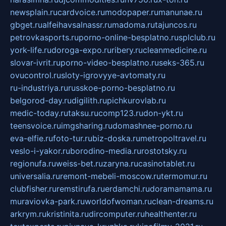
newsplain.ru
cardvoice.ru
modopaper.ru
manunae.ru
gbget.ru
alfeihavsalnassr.ru
madoma.ru
tajuncos.ru
petrovkasports.ru
porno-online-besplatno.ru
splclub.ru
york-life.ru
doroga-expo.ru
ribery.ru
cleanmedicine.ru
slovar-ivrit.ru
porno-video-besplatno.ru
seks-365.ru
ovucontrol.ru
sloty-igrovyye-avtomaty.ru
ru-industriya.ru
russkoe-porno-besplatno.ru
belgorod-day.ru
digilith.ru
pichkurovlab.ru
medic-today.ru
taksu.ru
comp123.ru
don-ykt.ru
teensvoice.ru
imgsharing.ru
domashnee-porno.ru
eva-elfie.ru
foto-tur.ru
biz-doska.ru
metropoltravel.ru
veslo-i-yakor.ru
borodino-media.ru
rostotsky.ru
regionufa.ru
weiss-bet.ru
zaryna.ru
casinotablet.ru
universalia.ru
remont-mebeli-moscow.ru
termomur.ru
clubfisher.ru
remstirufa.ru
erdamchi.ru
doramamama.ru
muraviovka-park.ru
worldofwoman.ru
clean-dreams.ru
arkrym.ru
kristinita.ru
dircomputer.ru
healthenter.ru