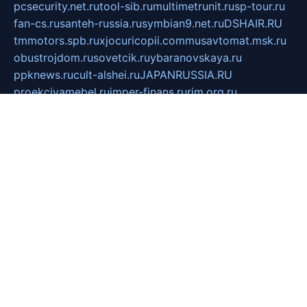
pcsecurity.net.ru
tool-sib.ru
multimetrunit.ru
sp-tour.ru
fan-cs.ru
santeh-russia.ru
symbian9.net.ru
DSHAIR.RU
tmmotors.spb.ru
xjocuricopii.com
musavtomat.msk.ru
obustrojdom.ru
sovetcik.ru
ybaranovskaya.ru
ppknews.ru
cult-alshei.ru
JAPANRUSSIA.RU
proekciyamebel.ru
imper-finans.ru
rim.org.ru
glamourai.ru
brassminus.ru
zabor-pro.ru
ftn.pp.ru
dorogoe58.ru
laimengpacker.ru
kuzova-zapchasti.ru
sageerp.ru
taxodrom.ru
dsrazvitie.ru
hardcity.net.ru
ratinghomegames.ru
topservice25.ru
gubernyan.ru
gtglasslined.ru
ii4.ru
tssport.spb.ru
andorra24.com
blackwallstreet.ru
oboimos.ru
optim-doors.com.ru
ikuch.ru
nycr.org.ru
npa21.ru
vremya-ch.spb.ru
desert000.ru
ivtorgi.ru
ifiori.ru
catalog-statei.ru
dcv.org.ru
spetsmaster174.ru
ipkameryhiseeu.ru
dum26.ru
ruspol.spb.ru
fr-opendp.ru
kam-solnyshko.ru
cheyenne-arapaho.ru
sevzapmetal.spb.ru
ted-lapidus.spb.ru
parasite-eliminator.ru