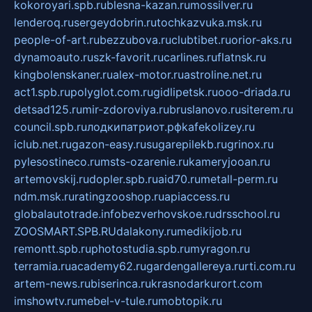
kokoroyari.spb.ru
blesna-kazan.ru
mossilver.ru
lenderoq.ru
sergeydobrin.ru
tochkazvuka.msk.ru
people-of-art.ru
bezzubova.ru
clubtibet.ru
orior-aks.ru
dynamoauto.ru
szk-favorit.ru
carlines.ru
flatnsk.ru
kingbolenskaner.ru
alex-motor.ru
astroline.net.ru
act1.spb.ru
polyglot.com.ru
gidlipetsk.ru
ooo-driada.ru
detsad125.ru
mir-zdoroviya.ru
bruslanovo.ru
siterem.ru
council.spb.ru
лодкипатриот.рф
kafekolizey.ru
iclub.net.ru
gazon-easy.ru
sugarepilekb.ru
grinox.ru
pylesostineco.ru
msts-ozarenie.ru
kameryjooan.ru
artemovskij.ru
dopler.spb.ru
aid70.ru
metall-perm.ru
ndm.msk.ru
ratingzooshop.ru
apiaccess.ru
globalautotrade.info
bezverhovskoe.ru
drsschool.ru
ZOOSMART.SPB.RU
dalakony.ru
medikijob.ru
remontt.spb.ru
photostudia.spb.ru
myragon.ru
terramia.ru
academy62.ru
gardengallereya.ru
rti.com.ru
artem-news.ru
biserinca.ru
krasnodarkurort.com
imshowtv.ru
mebel-v-tule.ru
mobtopik.ru