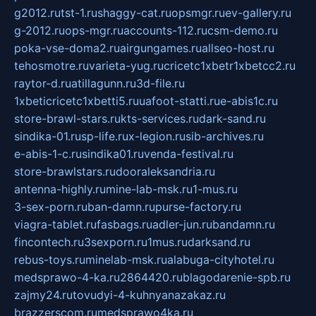
g2012.ru
tst-1.ru
shaggy-cat.ru
opsmgr.ru
ev-gallery.ru
g-2012.ru
ops-mgr.ru
accounts-112.ru
csm-demo.ru
poka-vse-doma2.ru
airgungames.ru
allseo-host.ru
tehosmotre.ru
varieta-yug.ru
cricetc1xbetr1xbetcc2.ru
raytor-d.ru
atillagunn.ru
3d-file.ru
1xbeticricetc1xbetti5.ru
uafoot-statti.ru
e-abis1c.ru
store-brawl-stars.ru
kts-services.ru
dark-sand.ru
sindika-01.ru
sp-life.ru
x-legion.ru
sib-archives.ru
e-abis-1-c.ru
sindika01.ru
venda-festival.ru
store-brawlstars.ru
dooraleksandria.ru
antenna-highly.ru
mine-lab-msk.ru
1-mus.ru
3-sex-porn.ru
ban-damn.ru
purse-factory.ru
viagra-tablet.ru
fasbags.ru
adler-jun.ru
bandamn.ru
fincontech.ru
3sexporn.ru
1mus.ru
darksand.ru
rebus-toys.ru
minelab-msk.ru
alabuga-cityhotel.ru
medsprawo-4-ka.ru
2864420.ru
blagodarenie-spb.ru
zajmy24.ru
tovudyi-4-kuhnyanazakaz.ru
brazzerscom.ru
medsprawo4ka.ru