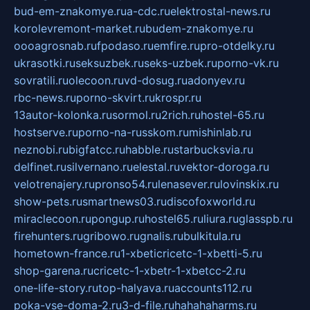
bud-em-znakomye.ru
a-cdc.ru
elektrostal-news.ru
korolevremont-market.ru
budem-znakomye.ru
oooagrosnab.ru
fpodaso.ru
emfire.ru
pro-otdelky.ru
ukrasotki.ru
seksuzbek.ru
seks-uzbek.ru
porno-vk.ru
sovratili.ru
olecoon.ru
vd-dosug.ru
adonyev.ru
rbc-news.ru
porno-skvirt.ru
krospr.ru
13autor-kolonka.ru
sormol.ru
2rich.ru
hostel-65.ru
hostserve.ru
porno-na-russkom.ru
mishinlab.ru
neznobi.ru
bigfatcc.ru
habble.ru
starbucksvia.ru
delfinet.ru
silvernano.ru
elestal.ru
vektor-doroga.ru
velotrenajery.ru
pronso54.ru
lenasever.ru
lovinskix.ru
show-pets.ru
smartnews03.ru
discofoxworld.ru
miraclecoon.ru
pongup.ru
hostel65.ru
liura.ru
glasspb.ru
firehunters.ru
gribowo.ru
gnalis.ru
bulkitula.ru
hometown-france.ru
1-xbeticricetc-1-xbetti-5.ru
shop-garena.ru
cricetc-1-xbetr-1-xbetcc-2.ru
one-life-story.ru
top-halyava.ru
accounts112.ru
poka-vse-doma-2.ru
3-d-file.ru
hahahaharms.ru