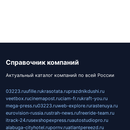
Справочник компаний
Актуальный каталог компаний по всей России
03223.ru
ufille.ru
krasotata.ru
prazdnikdushi.ru
veetbox.ru
cinemapost.ru
ciam-fr.ru
kraft-you.ru
mega-press.ru
03223.ru
web-explore.ru
rastenuya.ru
eurovision-russia.ru
strah-news.ru
freeride-team.ru
itrack-24.ru
sexshopexpress.ru
autostudiopro.ru
alabuga-cityhotel.ru
pornv.ru
atlantpereezd.ru