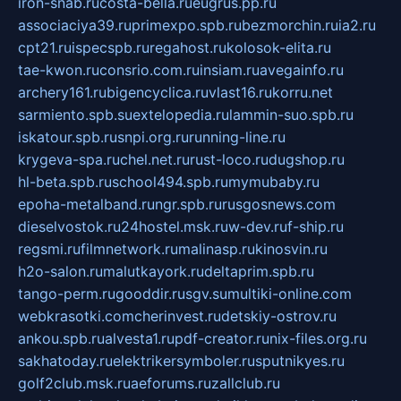
iron-snab.ru
costa-bella.ru
eugrus.pp.ru
associaciya39.ru
primexpo.spb.ru
bezmorchin.ru
ia2.ru
cpt21.ru
ispecspb.ru
regahost.ru
kolosok-elita.ru
tae-kwon.ru
consrio.com.ru
insiam.ru
avegainfo.ru
archery161.ru
bigencyclica.ru
vlast16.ru
korru.net
sarmiento.spb.su
extelopedia.ru
lammin-suo.spb.ru
iskatour.spb.ru
snpi.org.ru
running-line.ru
krygeva-spa.ru
chel.net.ru
rust-loco.ru
dugshop.ru
hl-beta.spb.ru
school494.spb.ru
mymubaby.ru
epoha-metalband.ru
ngr.spb.ru
rusgosnews.com
dieselvostok.ru
24hostel.msk.ru
w-dev.ru
f-ship.ru
regsmi.ru
filmnetwork.ru
malinasp.ru
kinosvin.ru
h2o-salon.ru
malutkayork.ru
deltaprim.spb.ru
tango-perm.ru
gooddir.ru
sgv.su
multiki-online.com
webkrasotki.com
cherinvest.ru
detskiy-ostrov.ru
ankou.spb.ru
alvesta1.ru
pdf-creator.ru
nix-files.org.ru
sakhatoday.ru
elektrikersymboler.ru
sputnikyes.ru
golf2club.msk.ru
aeforums.ru
zallclub.ru