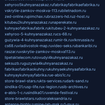
xehyroo5kuhnyanazakaz.ru
fabrikayfabrikaefabrika.ru
vskrytie-zamkov-moskva-113.ru
biletnadom.ru
zed-online.ru
pimchax.ru
brazzers-hd.ru
z-host.ru
kitubeu2kuhnyanazakaz.ru
naperekate.ru
kuhnyaofabrikaufabrik.ru
kitubeu-2-kuhnyanazakaz.ru
xehyroo-5-kuhnyanazakaz.ru
cs-68.ru
guzywia-4-kuhnyanazakaz.ru
mir-tk.ru
vlknrussia.ru
cs68.ru
vladivostok-map.ru
video-seks.ru
bankaribi.ru
raszar.ru
vskrytie-zamkov-moskva113.ru
lipetsktelecom.ru
tovudyi4kuhnyanazakaz.ru
seksuzb.ru
guzywia4kuhnyanazakaz.ru
fabrikaofabrikaokuhny.ru
kuhnyaekuhnyaafabrika.ru
kuhnyaykuhnyayfabrika.ru
e-abis1c.ru
store-brawl-stars.ru
kts-services.ru
dark-sand.ru
sindika-01.ru
sp-life.ru
x-legion.ru
sib-archives.ru
e-abis-1-c.ru
sindika01.ru
venda-festival.ru
store-brawlstars.ru
dooraleksandria.ru
antenna-highly.ru
mine-lab-msk.ru
1-mus.ru