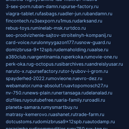
3-sex-porn.ru
ban-damn.ru
purse-factory.ru
viagra-tablet.ru
fasbags.ru
adler-jun.ru
bandamn.ru
fincontech.ru
3sexporn.ru
1mus.ru
darksand.ru
rebus-toys.ru
minelab-msk.ru
rtdco.ru
seo-prodvizhenie-sajtov-stroitelnyh-kompanij.ru
card-voice.ru
rulonnyygazon177.ru
snow-guard.ru
domizbrusa-9x12spb.ru
demaholding.ru
aalse.ru
a380club.ru
argentinamia.ru
perkoka.ru
movie-one.ru
perk-oka.ru
g-octopus.ru
sibarchives.ru
andreislyusar.ru
naruto-x.ru
pursefactory.ru
tor-lyubov-i-grom.ru
spayderhed-2022.ru
movieone.ru
evro-dez.ru
webamator.ru
ma-absolut1.ru
avtopomosch27.ru
nv-750.ru
news-plain.ru
nertansaga.ru
delanalad.ru
dizfiles.ru
youtubefree.ru
aria-family.ru
roadli.ru
planeta-samara.ru
mysmartbuy.ru
matrasy-kemerovo.ru
ashanet.ru
trade-farm.ru
dotcustoms.ru
domizbrusa9x12spb.ru
autodamp.ru
narasimha.ru
djcommodities.ru
nv750.ru
x-ton.ru