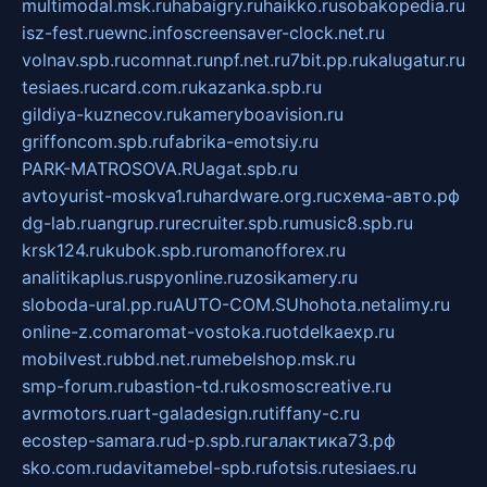
multimodal.msk.ru
habaigry.ru
haikko.ru
sobakopedia.ru
isz-fest.ru
ewnc.info
screensaver-clock.net.ru
volnav.spb.ru
comnat.ru
npf.net.ru
7bit.pp.ru
kalugatur.ru
tesiaes.ru
card.com.ru
kazanka.spb.ru
gildiya-kuznecov.ru
kameryboavision.ru
griffoncom.spb.ru
fabrika-emotsiy.ru
PARK-MATROSOVA.RU
agat.spb.ru
avtoyurist-moskva1.ru
hardware.org.ru
схема-авто.рф
dg-lab.ru
angrup.ru
recruiter.spb.ru
music8.spb.ru
krsk124.ru
kubok.spb.ru
romanofforex.ru
analitikaplus.ru
spyonline.ru
zosikamery.ru
sloboda-ural.pp.ru
AUTO-COM.SU
hohota.net
alimy.ru
online-z.com
aromat-vostoka.ru
otdelkaexp.ru
mobilvest.ru
bbd.net.ru
mebelshop.msk.ru
smp-forum.ru
bastion-td.ru
kosmoscreative.ru
avrmotors.ru
art-galadesign.ru
tiffany-c.ru
ecostep-samara.ru
d-p.spb.ru
галактика73.рф
sko.com.ru
davitamebel-spb.ru
fotsis.ru
tesiaes.ru