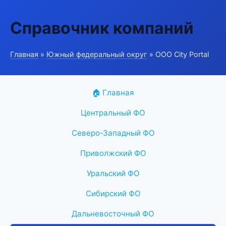
Справочник компаний
Главная
»
Южный федеральный округ
» ООО City Portal
🏠 Главная
Центральный ФО
Северо-Западный ФО
Приволжский ФО
Уральский ФО
Сибирский ФО
Дальневосточный ФО