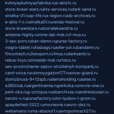
kuhnyaykuhnyayfabrika.ru
e-abis1c.ru
store-brawl-stars.ru
kts-services.ru
dark-sand.ru
sindika-01.ru
sp-life.ru
x-legion.ru
sib-archives.ru
e-abis-1-c.ru
sindika01.ru
venda-festival.ru
store-brawlstars.ru
dooraleksandria.ru
antenna-highly.ru
mine-lab-msk.ru
1-mus.ru
3-sex-porn.ru
ban-damn.ru
purse-factory.ru
viagra-tablet.ru
fasbags.ru
adler-jun.ru
bandamn.ru
fincontech.ru
3sexporn.ru
1mus.ru
darksand.ru
rebus-toys.ru
minelab-msk.ru
rtdco.ru
seo-prodvizhenie-sajtov-stroitelnyh-kompanij.ru
card-voice.ru
rulonnyygazon177.ru
snow-guard.ru
domizbrusa-9x12spb.ru
demaholding.ru
aalse.ru
a380club.ru
argentinamia.ru
perkoka.ru
movie-one.ru
perk-oka.ru
g-octopus.ru
sibarchives.ru
andreislyusar.ru
naruto-x.ru
pursefactory.ru
tor-lyubov-i-grom.ru
spayderhed-2022.ru
movieone.ru
evro-dez.ru
webamator.ru
ma-absolut1.ru
avtopomosch27.ru