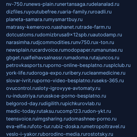
nv-750.ru
news-plain.ru
nertansaga.ru
delanalad.ru
dizfiles.ru
youtubefree.ru
aria-family.ru
roadli.ru
planeta-samara.ru
mysmartbuy.ru
matrasy-kemerovo.ru
ashanet.ru
trade-farm.ru
dotcustoms.ru
domizbrusa9x12spb.ru
autodamp.ru
narasimha.ru
djcommodities.ru
nv750.ru
x-ton.ru
newsplain.ru
cardvoice.ru
modopaper.ru
manunae.ru
gbget.ru
alfeihavsalnassr.ru
madoma.ru
tajuncos.ru
petrovkasports.ru
porno-online-besplatno.ru
splclub.ru
york-life.ru
doroga-expo.ru
ribery.ru
cleanmedicine.ru
slovar-ivrit.ru
porno-video-besplatno.ru
seks-365.ru
ovucontrol.ru
sloty-igrovyye-avtomaty.ru
ru-industriya.ru
russkoe-porno-besplatno.ru
belgorod-day.ru
digilith.ru
pichkurovlab.ru
medic-today.ru
taksu.ru
comp123.ru
don-ykt.ru
teensvoice.ru
imgsharing.ru
domashnee-porno.ru
eva-elfie.ru
foto-tur.ru
biz-doska.ru
metropoltravel.ru
veslo-i-yakor.ru
borodino-media.ru
rostotsky.ru