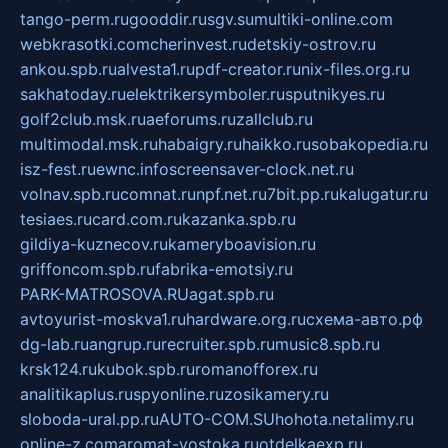
tango-perm.ru
gooddir.ru
sgv.su
multiki-online.com
webkrasotki.com
cherinvest.ru
detskiy-ostrov.ru
ankou.spb.ru
alvesta1.ru
pdf-creator.ru
nix-files.org.ru
sakhatoday.ru
elektrikersymboler.ru
sputnikyes.ru
golf2club.msk.ru
aeforums.ru
zallclub.ru
multimodal.msk.ru
habaigry.ru
haikko.ru
sobakopedia.ru
isz-fest.ru
ewnc.info
screensaver-clock.net.ru
volnav.spb.ru
comnat.ru
npf.net.ru
7bit.pp.ru
kalugatur.ru
tesiaes.ru
card.com.ru
kazanka.spb.ru
gildiya-kuznecov.ru
kameryboavision.ru
griffoncom.spb.ru
fabrika-emotsiy.ru
PARK-MATROSOVA.RU
agat.spb.ru
avtoyurist-moskva1.ru
hardware.org.ru
схема-авто.рф
dg-lab.ru
angrup.ru
recruiter.spb.ru
music8.spb.ru
krsk124.ru
kubok.spb.ru
romanofforex.ru
analitikaplus.ru
spyonline.ru
zosikamery.ru
sloboda-ural.pp.ru
AUTO-COM.SU
hohota.net
alimy.ru
online-z.com
aromat-vostoka.ru
otdelkaexp.ru