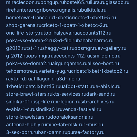
miraclecoon.ru
pongup.ru
hostel65.ru
liura.ru
glasspb.ru
firehunters.ru
gribowo.ru
gnalis.ru
bulkitula.ru
hometown-france.ru
1-xbeticricetc-1-xbetti-5.ru
shop-garena.ru
cricetc-1-xbetr-1-xbetcc-2.ru
one-life-story.ru
top-halyava.ru
accounts112.ru
poka-vse-doma-2.ru
3-d-file.ru
hahahaharms.ru
g2012.ru
tst-1.ru
shaggy-cat.ru
opsmgr.ru
ev-gallery.ru
g-2012.ru
ops-mgr.ru
accounts-112.ru
csm-demo.ru
poka-vse-doma2.ru
airgungames.ru
allseo-host.ru
tehosmotre.ru
varieta-yug.ru
cricetc1xbetr1xbetcc2.ru
raytor-d.ru
atillagunn.ru
3d-file.ru
1xbeticricetc1xbetti5.ru
uafoot-statti.ru
e-abis1c.ru
store-brawl-stars.ru
kts-services.ru
dark-sand.ru
sindika-01.ru
sp-life.ru
x-legion.ru
sib-archives.ru
e-abis-1-c.ru
sindika01.ru
venda-festival.ru
store-brawlstars.ru
dooraleksandria.ru
antenna-highly.ru
mine-lab-msk.ru
1-mus.ru
3-sex-porn.ru
ban-damn.ru
purse-factory.ru