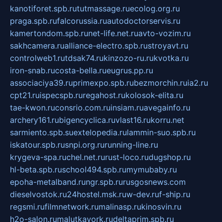
kanotiforet.spb.ru
tutmassage.ru
ecolog.org.ru
praga.spb.ru
falcorussia.ru
autodoctorservis.ru
kamertondom.spb.ru
net-life.net.ru
avto-vozim.ru
sakhcamera.ru
alliance-electro.spb.ru
stroyavt.ru
controlweb1.ru
tdsak74.ru
kinzozo-ru.ru
kvotka.ru
iron-snab.ru
costa-bella.ru
eugrus.pp.ru
associaciya39.ru
primexpo.spb.ru
bezmorchin.ru
ia2.ru
cpt21.ru
ispecspb.ru
regahost.ru
kolosok-elita.ru
tae-kwon.ru
consrio.com.ru
insiam.ru
avegainfo.ru
archery161.ru
bigencyclica.ru
vlast16.ru
korru.net
sarmiento.spb.su
extelopedia.ru
lammin-suo.spb.ru
iskatour.spb.ru
snpi.org.ru
running-line.ru
krygeva-spa.ru
chel.net.ru
rust-loco.ru
dugshop.ru
hl-beta.spb.ru
school494.spb.ru
mymubaby.ru
epoha-metalband.ru
ngr.spb.ru
rusgosnews.com
dieselvostok.ru
24hostel.msk.ru
w-dev.ru
f-ship.ru
regsmi.ru
filmnetwork.ru
malinasp.ru
kinosvin.ru
h2o-salon.ru
malutkayork.ru
deltaprim.spb.ru