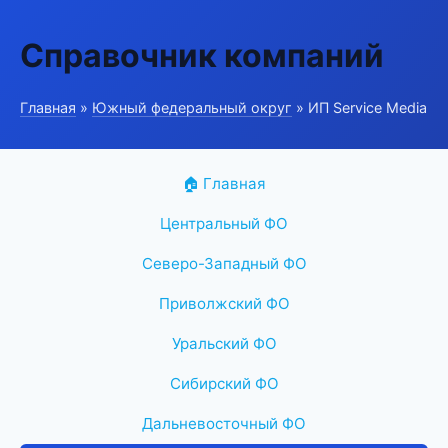
Справочник компаний
Главная
»
Южный федеральный округ
» ИП Service Media
🏠 Главная
Центральный ФО
Северо-Западный ФО
Приволжский ФО
Уральский ФО
Сибирский ФО
Дальневосточный ФО