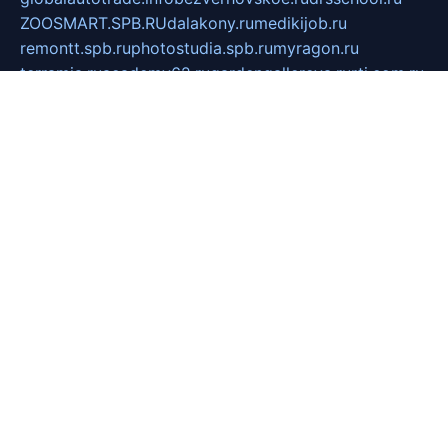
ZOOSMART.SPB.RU
dalakony.ru
medikijob.ru
remontt.spb.ru
photostudia.spb.ru
myragon.ru
terramia.ru
academy62.ru
gardengallereya.ru
rti.com.ru
artem-news.ru
biserinca.ru
krasnodarkurort.com
imshowtv.ru
mebel-v-tule.ru
mobtopik.ru
pcsecurity.net.ru
tool-sib.ru
multimetrunit.ru
sp-tour.ru
fan-cs.ru
santeh-russia.ru
symbian9.net.ru
DSHAIR.RU
tmmotors.spb.ru
xjocuricopii.com
musavtomat.msk.ru
obustrojdom.ru
sovetcik.ru
ybaranovskaya.ru
ppknews.ru
cult-alshei.ru
JAPANRUSSIA.RU
proekciyamebel.ru
imper-finans.ru
rim.org.ru
glamourai.ru
brassminus.ru
zabor-pro.ru
ftn.pp.ru
dorogoe58.ru
laimengpacker.ru
kuzova-zapchasti.ru
sageerp.ru
taxodrom.ru
dsrazvitie.ru
hardcity.net.ru
ratinghomegames.ru
topservice25.ru
gubernyan.ru
gtglasslined.ru
ii4.ru
tssport.spb.ru
andorra24.com
blackwallstreet.ru
oboimos.ru
optim-doors.com.ru