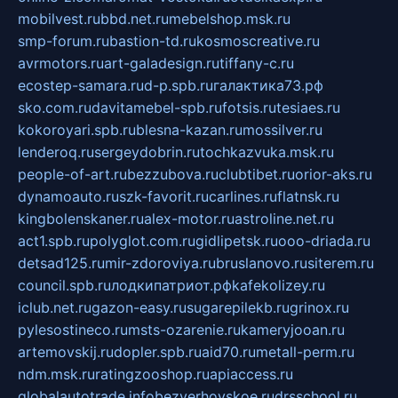
mobilvest.ru
bbd.net.ru
mebelshop.msk.ru
smp-forum.ru
bastion-td.ru
kosmoscreative.ru
avrmotors.ru
art-galadesign.ru
tiffany-c.ru
ecostep-samara.ru
d-p.spb.ru
галактика73.рф
sko.com.ru
davitamebel-spb.ru
fotsis.ru
tesiaes.ru
kokoroyari.spb.ru
blesna-kazan.ru
mossilver.ru
lenderoq.ru
sergeydobrin.ru
tochkazvuka.msk.ru
people-of-art.ru
bezzubova.ru
clubtibet.ru
orior-aks.ru
dynamoauto.ru
szk-favorit.ru
carlines.ru
flatnsk.ru
kingbolenskaner.ru
alex-motor.ru
astroline.net.ru
act1.spb.ru
polyglot.com.ru
gidlipetsk.ru
ooo-driada.ru
detsad125.ru
mir-zdoroviya.ru
bruslanovo.ru
siterem.ru
council.spb.ru
лодкипатриот.рф
kafekolizey.ru
iclub.net.ru
gazon-easy.ru
sugarepilekb.ru
grinox.ru
pylesostineco.ru
msts-ozarenie.ru
kameryjooan.ru
artemovskij.ru
dopler.spb.ru
aid70.ru
metall-perm.ru
ndm.msk.ru
ratingzooshop.ru
apiaccess.ru
globalautotrade.info
bezverhovskoe.ru
drsschool.ru