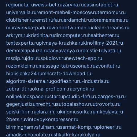
regionufa.ru
weiss-bet.ru
zaryna.ru
casinotablet.ru
universalia.ru
remont-mebeli-moscow.ru
termomur.ru
clubfisher.ru
remstirufa.ru
erdamchi.ru
doramamama.ru
muraviovka-park.ru
worldofwoman.ru
clean-dreams.ru
arkrym.ru
kristinita.ru
dircomputer.ru
healthenter.ru
textexperts.ru
pivnaya-kruzhka.ru
kinofilmy-2021.ru
demolalapaluza.ru
tanyavanya.ru
remstir-tolyatti.ru
msdip.ru
jdol.ru
sokolovr.ru
newtech-spb.ru
rezemkleim.ru
massage-tai.ru
seonub.ru
zvonitut.ru
biolisichka24.ru
mncraft-download.ru
algoritm-sistema.ru
godflesh.ru
ru-industria.ru
zebra-tlt.ru
okna-proficom.ru
erynok.ru
onlinekinospace.ru
startupstudio-fefu.ru
zarges-ru.ru
gegenjustizunrecht.ru
autobalashov.ru
utrovortu.ru
spiski-firm.ru
elara-m.ru
kinomusorka.ru
mkcslava.ru
2bets.ru
vintovoykompressor.ru
birminghamvsfulham.ru
sarmat-komp.ru
pioneeri.ru
amadis-chocolate.ru
shkurki-karakulya.ru