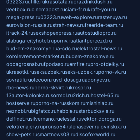
03223.ru
ufille.ru
krasotata.ru
prazdnikdushi.ru
veetbox.ru
cinemapost.ru
ciam-fr.ru
kraft-you.ru
mega-press.ru
03223.ru
web-explore.ru
rastenuya.ru
eurovision-russia.ru
strah-news.ru
freeride-team.ru
itrack-24.ru
sexshopexpress.ru
autostudiopro.ru
alabuga-cityhotel.ru
pornv.ru
atlantpereezd.ru
bud-em-znakomye.ru
a-cdc.ru
elektrostal-news.ru
korolevremont-market.ru
budem-znakomye.ru
oooagrosnab.ru
fpodaso.ru
emfire.ru
pro-otdelky.ru
ukrasotki.ru
seksuzbek.ru
seks-uzbek.ru
porno-vk.ru
sovratili.ru
olecoon.ru
vd-dosug.ru
adonyev.ru
rbc-news.ru
porno-skvirt.ru
krospr.ru
13autor-kolonka.ru
sormol.ru
2rich.ru
hostel-65.ru
hostserve.ru
porno-na-russkom.ru
mishinlab.ru
neznobi.ru
bigfatcc.ru
habble.ru
starbucksvia.ru
delfinet.ru
silvernano.ru
elestal.ru
vektor-doroga.ru
velotrenajery.ru
pronso54.ru
lenasever.ru
lovinskix.ru
show-pets.ru
smartnews03.ru
discofoxworld.ru