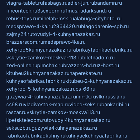
viagra-tablet.ru
fasbags.ru
adler-jun.ru
bandamn.ru
fincontech.ru
3sexporn.ru
1mus.ru
darksand.ru
rebus-toys.ru
minelab-msk.ru
alabuga-cityhotel.ru
medsprawo-4-ka.ru
2864420.ru
blagodarenie-spb.ru
zajmy24.ru
tovudyi-4-kuhnyanazakaz.ru
brazzerscom.ru
medsprawo4ka.ru
xehyroo5kuhnyanazakaz.ru
fabrikayfabrikaefabrika.ru
vskrytie-zamkov-moskva-113.ru
biletnadom.ru
zed-online.ru
pimchax.ru
brazzers-hd.ru
z-host.ru
kitubeu2kuhnyanazakaz.ru
naperekate.ru
kuhnyaofabrikaufabrik.ru
kitubeu-2-kuhnyanazakaz.ru
xehyroo-5-kuhnyanazakaz.ru
cs-68.ru
guzywia-4-kuhnyanazakaz.ru
mir-tk.ru
vlknrussia.ru
cs68.ru
vladivostok-map.ru
video-seks.ru
bankaribi.ru
raszar.ru
vskrytie-zamkov-moskva113.ru
lipetsktelecom.ru
tovudyi4kuhnyanazakaz.ru
seksuzb.ru
guzywia4kuhnyanazakaz.ru
fabrikaofabrikaokuhny.ru
kuhnyaekuhnyaafabrika.ru