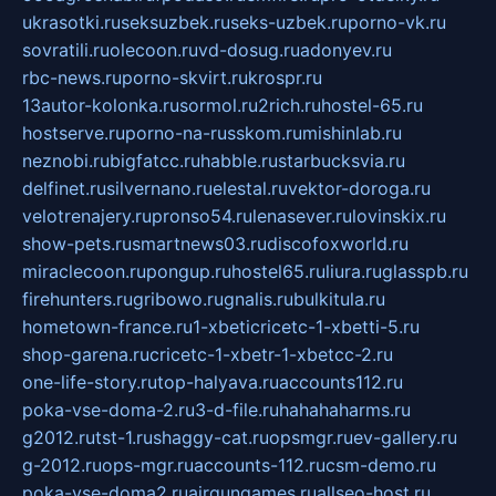
ukrasotki.ru
seksuzbek.ru
seks-uzbek.ru
porno-vk.ru
sovratili.ru
olecoon.ru
vd-dosug.ru
adonyev.ru
rbc-news.ru
porno-skvirt.ru
krospr.ru
13autor-kolonka.ru
sormol.ru
2rich.ru
hostel-65.ru
hostserve.ru
porno-na-russkom.ru
mishinlab.ru
neznobi.ru
bigfatcc.ru
habble.ru
starbucksvia.ru
delfinet.ru
silvernano.ru
elestal.ru
vektor-doroga.ru
velotrenajery.ru
pronso54.ru
lenasever.ru
lovinskix.ru
show-pets.ru
smartnews03.ru
discofoxworld.ru
miraclecoon.ru
pongup.ru
hostel65.ru
liura.ru
glasspb.ru
firehunters.ru
gribowo.ru
gnalis.ru
bulkitula.ru
hometown-france.ru
1-xbeticricetc-1-xbetti-5.ru
shop-garena.ru
cricetc-1-xbetr-1-xbetcc-2.ru
one-life-story.ru
top-halyava.ru
accounts112.ru
poka-vse-doma-2.ru
3-d-file.ru
hahahaharms.ru
g2012.ru
tst-1.ru
shaggy-cat.ru
opsmgr.ru
ev-gallery.ru
g-2012.ru
ops-mgr.ru
accounts-112.ru
csm-demo.ru
poka-vse-doma2.ru
airgungames.ru
allseo-host.ru