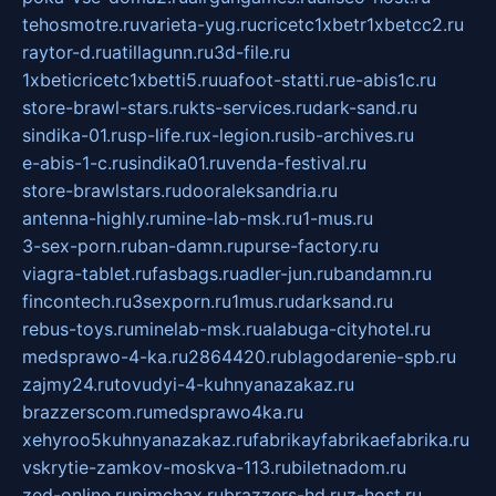
tehosmotre.ru
varieta-yug.ru
cricetc1xbetr1xbetcc2.ru
raytor-d.ru
atillagunn.ru
3d-file.ru
1xbeticricetc1xbetti5.ru
uafoot-statti.ru
e-abis1c.ru
store-brawl-stars.ru
kts-services.ru
dark-sand.ru
sindika-01.ru
sp-life.ru
x-legion.ru
sib-archives.ru
e-abis-1-c.ru
sindika01.ru
venda-festival.ru
store-brawlstars.ru
dooraleksandria.ru
antenna-highly.ru
mine-lab-msk.ru
1-mus.ru
3-sex-porn.ru
ban-damn.ru
purse-factory.ru
viagra-tablet.ru
fasbags.ru
adler-jun.ru
bandamn.ru
fincontech.ru
3sexporn.ru
1mus.ru
darksand.ru
rebus-toys.ru
minelab-msk.ru
alabuga-cityhotel.ru
medsprawo-4-ka.ru
2864420.ru
blagodarenie-spb.ru
zajmy24.ru
tovudyi-4-kuhnyanazakaz.ru
brazzerscom.ru
medsprawo4ka.ru
xehyroo5kuhnyanazakaz.ru
fabrikayfabrikaefabrika.ru
vskrytie-zamkov-moskva-113.ru
biletnadom.ru
zed-online.ru
pimchax.ru
brazzers-hd.ru
z-host.ru