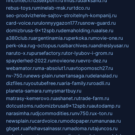
fincontech.ru
3sexporn.ru
1mus.ru
darksand.ru
rebus-toys.ru
minelab-msk.ru
rtdco.ru
seo-prodvizhenie-sajtov-stroitelnyh-kompanij.ru
card-voice.ru
rulonnyygazon177.ru
snow-guard.ru
domizbrusa-9x12spb.ru
demaholding.ru
aalse.ru
a380club.ru
argentinamia.ru
perkoka.ru
movie-one.ru
perk-oka.ru
g-octopus.ru
sibarchives.ru
andreislyusar.ru
naruto-x.ru
pursefactory.ru
tor-lyubov-i-grom.ru
spayderhed-2022.ru
movieone.ru
evro-dez.ru
webamator.ru
ma-absolut1.ru
avtopomosch27.ru
nv-750.ru
news-plain.ru
nertansaga.ru
delanalad.ru
dizfiles.ru
youtubefree.ru
aria-family.ru
roadli.ru
planeta-samara.ru
mysmartbuy.ru
matrasy-kemerovo.ru
ashanet.ru
trade-farm.ru
dotcustoms.ru
domizbrusa9x12spb.ru
autodamp.ru
narasimha.ru
djcommodities.ru
nv750.ru
x-ton.ru
newsplain.ru
cardvoice.ru
modopaper.ru
manunae.ru
gbget.ru
alfeihavsalnassr.ru
madoma.ru
tajuncos.ru