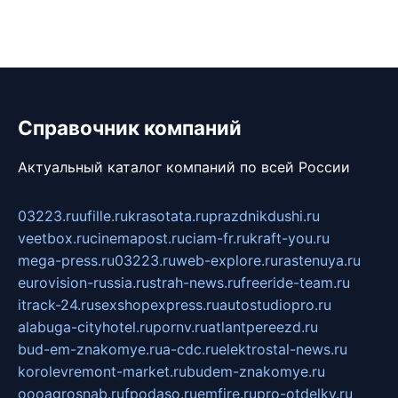
Справочник компаний
Актуальный каталог компаний по всей России
03223.ru
ufille.ru
krasotata.ru
prazdnikdushi.ru
veetbox.ru
cinemapost.ru
ciam-fr.ru
kraft-you.ru
mega-press.ru
03223.ru
web-explore.ru
rastenuya.ru
eurovision-russia.ru
strah-news.ru
freeride-team.ru
itrack-24.ru
sexshopexpress.ru
autostudiopro.ru
alabuga-cityhotel.ru
pornv.ru
atlantpereezd.ru
bud-em-znakomye.ru
a-cdc.ru
elektrostal-news.ru
korolevremont-market.ru
budem-znakomye.ru
oooagrosnab.ru
fpodaso.ru
emfire.ru
pro-otdelky.ru