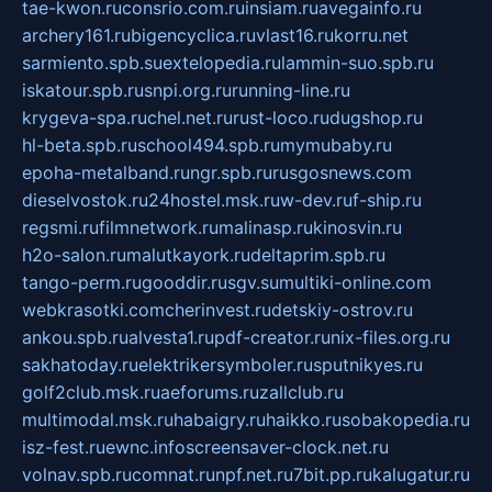
tae-kwon.ru
consrio.com.ru
insiam.ru
avegainfo.ru
archery161.ru
bigencyclica.ru
vlast16.ru
korru.net
sarmiento.spb.su
extelopedia.ru
lammin-suo.spb.ru
iskatour.spb.ru
snpi.org.ru
running-line.ru
krygeva-spa.ru
chel.net.ru
rust-loco.ru
dugshop.ru
hl-beta.spb.ru
school494.spb.ru
mymubaby.ru
epoha-metalband.ru
ngr.spb.ru
rusgosnews.com
dieselvostok.ru
24hostel.msk.ru
w-dev.ru
f-ship.ru
regsmi.ru
filmnetwork.ru
malinasp.ru
kinosvin.ru
h2o-salon.ru
malutkayork.ru
deltaprim.spb.ru
tango-perm.ru
gooddir.ru
sgv.su
multiki-online.com
webkrasotki.com
cherinvest.ru
detskiy-ostrov.ru
ankou.spb.ru
alvesta1.ru
pdf-creator.ru
nix-files.org.ru
sakhatoday.ru
elektrikersymboler.ru
sputnikyes.ru
golf2club.msk.ru
aeforums.ru
zallclub.ru
multimodal.msk.ru
habaigry.ru
haikko.ru
sobakopedia.ru
isz-fest.ru
ewnc.info
screensaver-clock.net.ru
volnav.spb.ru
comnat.ru
npf.net.ru
7bit.pp.ru
kalugatur.ru