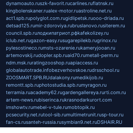
dynamoauto.ru
szk-favorit.ru
carlines.ru
flatnsk.ru
kingbolenskaner.ru
alex-motor.ru
astroline.net.ru
act1.spb.ru
polyglot.com.ru
gidlipetsk.ru
ooo-driada.ru
detsad125.ru
mir-zdoroviya.ru
bruslanovo.ru
siterem.ru
council.spb.ru
лодкипатриот.рф
kafekolizey.ru
iclub.net.ru
gazon-easy.ru
sugarepilekb.ru
grinox.ru
pylesostineco.ru
msts-ozarenie.ru
kameryjooan.ru
artemovskij.ru
dopler.spb.ru
aid70.ru
metall-perm.ru
ndm.msk.ru
ratingzooshop.ru
apiaccess.ru
globalautotrade.info
bezverhovskoe.ru
drsschool.ru
ZOOSMART.SPB.RU
dalakony.ru
medikijob.ru
remontt.spb.ru
photostudia.spb.ru
myragon.ru
terramia.ru
academy62.ru
gardengallereya.ru
rti.com.ru
artem-news.ru
biserinca.ru
krasnodarkurort.com
imshowtv.ru
mebel-v-tule.ru
mobtopik.ru
pcsecurity.net.ru
tool-sib.ru
multimetrunit.ru
sp-tour.ru
fan-cs.ru
santeh-russia.ru
symbian9.net.ru
DSHAIR.RU
tmmotors.spb.ru
xjocuricopii.com
musavtomat.msk.ru