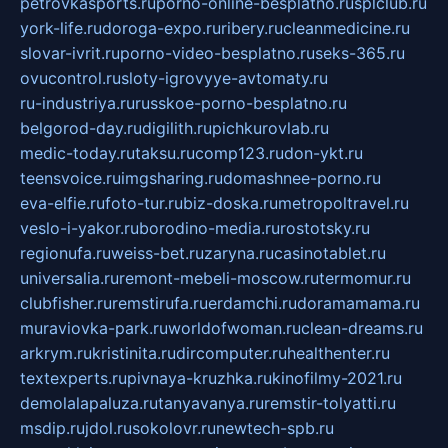
petrovkasports.ru
porno-online-besplatno.ru
splclub.ru
york-life.ru
doroga-expo.ru
ribery.ru
cleanmedicine.ru
slovar-ivrit.ru
porno-video-besplatno.ru
seks-365.ru
ovucontrol.ru
sloty-igrovyye-avtomaty.ru
ru-industriya.ru
russkoe-porno-besplatno.ru
belgorod-day.ru
digilith.ru
pichkurovlab.ru
medic-today.ru
taksu.ru
comp123.ru
don-ykt.ru
teensvoice.ru
imgsharing.ru
domashnee-porno.ru
eva-elfie.ru
foto-tur.ru
biz-doska.ru
metropoltravel.ru
veslo-i-yakor.ru
borodino-media.ru
rostotsky.ru
regionufa.ru
weiss-bet.ru
zaryna.ru
casinotablet.ru
universalia.ru
remont-mebeli-moscow.ru
termomur.ru
clubfisher.ru
remstirufa.ru
erdamchi.ru
doramamama.ru
muraviovka-park.ru
worldofwoman.ru
clean-dreams.ru
arkrym.ru
kristinita.ru
dircomputer.ru
healthenter.ru
textexperts.ru
pivnaya-kruzhka.ru
kinofilmy-2021.ru
demolalapaluza.ru
tanyavanya.ru
remstir-tolyatti.ru
msdip.ru
jdol.ru
sokolovr.ru
newtech-spb.ru