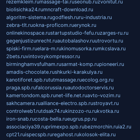
rezemkleim.ru
massage-tai.ru
seonub.ru
zvonitut.ru
biolisichka24.ru
mncraft-download.ru
algoritm-sistema.ru
godflesh.ru
ru-industria.ru
zebra-tlt.ru
okna-proficom.ru
erynok.ru
onlinekinospace.ru
startupstudio-fefu.ru
zarges-ru.ru
gegenjustizunrecht.ru
autobalashov.ru
utrovortu.ru
spiski-firm.ru
elara-m.ru
kinomusorka.ru
mkcslava.ru
2bets.ru
vintovoykompressor.ru
birminghamvsfulham.ru
sarmat-komp.ru
pioneeri.ru
amadis-chocolate.ru
shkurki-karakulya.ru
kanotiforet.spb.ru
tutmassage.ru
ecolog.org.ru
praga.spb.ru
falcorussia.ru
autodoctorservis.ru
kamertondom.spb.ru
net-life.net.ru
avto-vozim.ru
sakhcamera.ru
alliance-electro.spb.ru
stroyavt.ru
controlweb1.ru
tdsak74.ru
kinzozo-ru.ru
kvotka.ru
iron-snab.ru
costa-bella.ru
eugrus.pp.ru
associaciya39.ru
primexpo.spb.ru
bezmorchin.ru
ia2.ru
cpt21.ru
ispecspb.ru
regahost.ru
kolosok-elita.ru