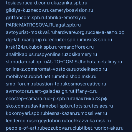
tesiaes.ru
card.com.ru
kazanka.spb.ru
gildiya-kuznecov.ru
kameryboavision.ru
griffoncom.spb.ru
fabrika-emotsiy.ru
PARK-MATROSOVA.RU
agat.spb.ru
avtoyurist-moskva1.ru
hardware.org.ru
схема-авто.рф
dg-lab.ru
angrup.ru
recruiter.spb.ru
music8.spb.ru
krsk124.ru
kubok.spb.ru
romanofforex.ru
analitikaplus.ru
spyonline.ru
zosikamery.ru
sloboda-ural.pp.ru
AUTO-COM.SU
hohota.net
alimy.ru
online-z.com
aromat-vostoka.ru
otdelkaexp.ru
mobilvest.ru
bbd.net.ru
mebelshop.msk.ru
smp-forum.ru
bastion-td.ru
kosmoscreative.ru
avrmotors.ru
art-galadesign.ru
tiffany-c.ru
ecostep-samara.ru
d-p.spb.ru
галактика73.рф
sko.com.ru
davitamebel-spb.ru
fotsis.ru
tesiaes.ru
kokoroyari.spb.ru
blesna-kazan.ru
mossilver.ru
lenderoq.ru
sergeydobrin.ru
tochkazvuka.msk.ru
people-of-art.ru
bezzubova.ru
clubtibet.ru
orior-aks.ru