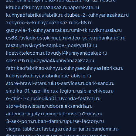
kitubeu2kuhnyanazakaz.ru
naperekate.ru
kuhnyaofabrikaufabrik.ru
kitubeu-2-kuhnyanazakaz.ru
xehyroo-5-kuhnyanazakaz.ru
cs-68.ru
guzywia-4-kuhnyanazakaz.ru
mir-tk.ru
vlknrussia.ru
cs68.ru
vladivostok-map.ru
video-seks.ru
bankaribi.ru
raszar.ru
vskrytie-zamkov-moskva113.ru
lipetsktelecom.ru
tovudyi4kuhnyanazakaz.ru
seksuzb.ru
guzywia4kuhnyanazakaz.ru
fabrikaofabrikaokuhny.ru
kuhnyaekuhnyaafabrika.ru
kuhnyaykuhnyayfabrika.ru
e-abis1c.ru
store-brawl-stars.ru
kts-services.ru
dark-sand.ru
sindika-01.ru
sp-life.ru
x-legion.ru
sib-archives.ru
e-abis-1-c.ru
sindika01.ru
venda-festival.ru
store-brawlstars.ru
dooraleksandria.ru
antenna-highly.ru
mine-lab-msk.ru
1-mus.ru
3-sex-porn.ru
ban-damn.ru
purse-factory.ru
viagra-tablet.ru
fasbags.ru
adler-jun.ru
bandamn.ru