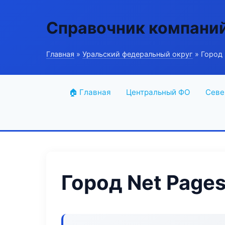
Справочник компани
Главная
»
Уральский федеральный округ
» Город 
🏠 Главная
Центральный ФО
Севе
Город Net Page