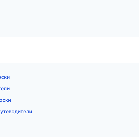
оски
тели
доски
путеводители