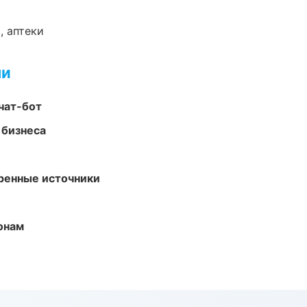
, аптеки
ми
чат-бот
 бизнеса
еренные источники
онам