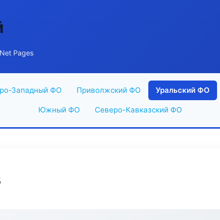
й
Net Pages
ро-Западный ФО
Приволжский ФО
Уральский ФО
Южный ФО
Северо-Кавказский ФО
s