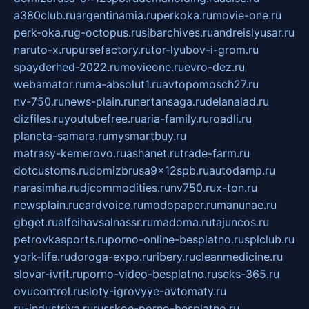
a380club.ru
argentinamia.ru
perkoka.ru
movie-one.ru
perk-oka.ru
g-octopus.ru
sibarchives.ru
andreislyusar.ru
naruto-x.ru
pursefactory.ru
tor-lyubov-i-grom.ru
spayderhed-2022.ru
movieone.ru
evro-dez.ru
webamator.ru
ma-absolut1.ru
avtopomosch27.ru
nv-750.ru
news-plain.ru
nertansaga.ru
delanalad.ru
dizfiles.ru
youtubefree.ru
aria-family.ru
roadli.ru
planeta-samara.ru
mysmartbuy.ru
matrasy-kemerovo.ru
ashanet.ru
trade-farm.ru
dotcustoms.ru
domizbrusa9x12spb.ru
autodamp.ru
narasimha.ru
djcommodities.ru
nv750.ru
x-ton.ru
newsplain.ru
cardvoice.ru
modopaper.ru
manunae.ru
gbget.ru
alfeihavsalnassr.ru
madoma.ru
tajuncos.ru
petrovkasports.ru
porno-online-besplatno.ru
splclub.ru
york-life.ru
doroga-expo.ru
ribery.ru
cleanmedicine.ru
slovar-ivrit.ru
porno-video-besplatno.ru
seks-365.ru
ovucontrol.ru
sloty-igrovyye-avtomaty.ru
ru-industriya.ru
russkoe-porno-besplatno.ru