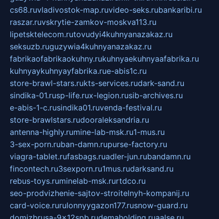
cs68.ru
vladivostok-map.ru
video-seks.ru
bankaribi.ru
raszar.ru
vskrytie-zamkov-moskva113.ru
lipetsktelecom.ru
tovudyi4kuhnyanazakaz.ru
seksuzb.ru
guzywia4kuhnyanazakaz.ru
fabrikaofabrikaokuhny.ru
kuhnyaekuhnyaafabrika.ru
kuhnyaykuhnyayfabrika.ru
e-abis1c.ru
store-brawl-stars.ru
kts-services.ru
dark-sand.ru
sindika-01.ru
sp-life.ru
x-legion.ru
sib-archives.ru
e-abis-1-c.ru
sindika01.ru
venda-festival.ru
store-brawlstars.ru
dooraleksandria.ru
antenna-highly.ru
mine-lab-msk.ru
1-mus.ru
3-sex-porn.ru
ban-damn.ru
purse-factory.ru
viagra-tablet.ru
fasbags.ru
adler-jun.ru
bandamn.ru
fincontech.ru
3sexporn.ru
1mus.ru
darksand.ru
rebus-toys.ru
minelab-msk.ru
rtdco.ru
seo-prodvizhenie-sajtov-stroitelnyh-kompanij.ru
card-voice.ru
rulonnyygazon177.ru
snow-guard.ru
domizbrusa-9x12spb.ru
demaholding.ru
aalse.ru