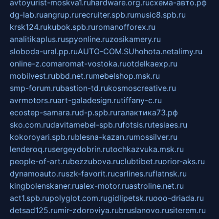
avtoyurist-moskva1.ru
hardware.org.ru
схема-авто.рф
dg-lab.ru
angrup.ru
recruiter.spb.ru
music8.spb.ru
krsk124.ru
kubok.spb.ru
romanofforex.ru
analitikaplus.ru
spyonline.ru
zosikamery.ru
sloboda-ural.pp.ru
AUTO-COM.SU
hohota.net
alimy.ru
online-z.com
aromat-vostoka.ru
otdelkaexp.ru
mobilvest.ru
bbd.net.ru
mebelshop.msk.ru
smp-forum.ru
bastion-td.ru
kosmoscreative.ru
avrmotors.ru
art-galadesign.ru
tiffany-c.ru
ecostep-samara.ru
d-p.spb.ru
галактика73.рф
sko.com.ru
davitamebel-spb.ru
fotsis.ru
tesiaes.ru
kokoroyari.spb.ru
blesna-kazan.ru
mossilver.ru
lenderoq.ru
sergeydobrin.ru
tochkazvuka.msk.ru
people-of-art.ru
bezzubova.ru
clubtibet.ru
orior-aks.ru
dynamoauto.ru
szk-favorit.ru
carlines.ru
flatnsk.ru
kingbolenskaner.ru
alex-motor.ru
astroline.net.ru
act1.spb.ru
polyglot.com.ru
gidlipetsk.ru
ooo-driada.ru
detsad125.ru
mir-zdoroviya.ru
bruslanovo.ru
siterem.ru