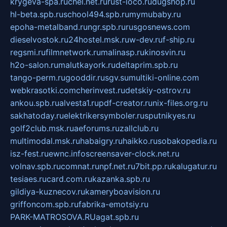
krygeva-spa.ru
chel.net.ru
rust-loco.ru
dugshop.ru
hl-beta.spb.ru
school494.spb.ru
mymubaby.ru
epoha-metalband.ru
ngr.spb.ru
rusgosnews.com
dieselvostok.ru
24hostel.msk.ru
w-dev.ru
f-ship.ru
regsmi.ru
filmnetwork.ru
malinasp.ru
kinosvin.ru
h2o-salon.ru
malutkayork.ru
deltaprim.spb.ru
tango-perm.ru
gooddir.ru
sgv.su
multiki-online.com
webkrasotki.com
cherinvest.ru
detskiy-ostrov.ru
ankou.spb.ru
alvesta1.ru
pdf-creator.ru
nix-files.org.ru
sakhatoday.ru
elektrikersymboler.ru
sputnikyes.ru
golf2club.msk.ru
aeforums.ru
zallclub.ru
multimodal.msk.ru
habaigry.ru
haikko.ru
sobakopedia.ru
isz-fest.ru
ewnc.info
screensaver-clock.net.ru
volnav.spb.ru
comnat.ru
npf.net.ru
7bit.pp.ru
kalugatur.ru
tesiaes.ru
card.com.ru
kazanka.spb.ru
gildiya-kuznecov.ru
kameryboavision.ru
griffoncom.spb.ru
fabrika-emotsiy.ru
PARK-MATROSOVA.RU
agat.spb.ru