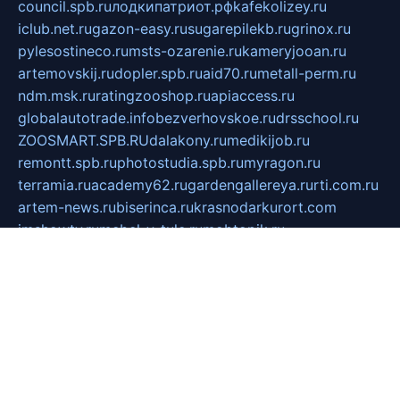
council.spb.ru
лодкипатриот.рф
kafekolizey.ru
iclub.net.ru
gazon-easy.ru
sugarepilekb.ru
grinox.ru
pylesostineco.ru
msts-ozarenie.ru
kameryjooan.ru
artemovskij.ru
dopler.spb.ru
aid70.ru
metall-perm.ru
ndm.msk.ru
ratingzooshop.ru
apiaccess.ru
globalautotrade.info
bezverhovskoe.ru
drsschool.ru
ZOOSMART.SPB.RU
dalakony.ru
medikijob.ru
remontt.spb.ru
photostudia.spb.ru
myragon.ru
terramia.ru
academy62.ru
gardengallereya.ru
rti.com.ru
artem-news.ru
biserinca.ru
krasnodarkurort.com
imshowtv.ru
mebel-v-tule.ru
mobtopik.ru
pcsecurity.net.ru
tool-sib.ru
multimetrunit.ru
sp-tour.ru
fan-cs.ru
santeh-russia.ru
symbian9.net.ru
DSHAIR.RU
tmmotors.spb.ru
xjocuricopii.com
musavtomat.msk.ru
obustrojdom.ru
sovetcik.ru
ybaranovskaya.ru
ppknews.ru
cult-alshei.ru
JAPANRUSSIA.RU
proekciyamebel.ru
imper-finans.ru
rim.org.ru
glamourai.ru
brassminus.ru
zabor-pro.ru
ftn.pp.ru