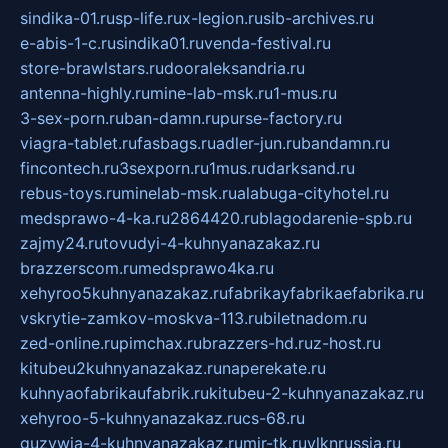
sindika-01.ru
sp-life.ru
x-legion.ru
sib-archives.ru
e-abis-1-c.ru
sindika01.ru
venda-festival.ru
store-brawlstars.ru
dooraleksandria.ru
antenna-highly.ru
mine-lab-msk.ru
1-mus.ru
3-sex-porn.ru
ban-damn.ru
purse-factory.ru
viagra-tablet.ru
fasbags.ru
adler-jun.ru
bandamn.ru
fincontech.ru
3sexporn.ru
1mus.ru
darksand.ru
rebus-toys.ru
minelab-msk.ru
alabuga-cityhotel.ru
medsprawo-4-ka.ru
2864420.ru
blagodarenie-spb.ru
zajmy24.ru
tovudyi-4-kuhnyanazakaz.ru
brazzerscom.ru
medsprawo4ka.ru
xehyroo5kuhnyanazakaz.ru
fabrikayfabrikaefabrika.ru
vskrytie-zamkov-moskva-113.ru
biletnadom.ru
zed-online.ru
pimchax.ru
brazzers-hd.ru
z-host.ru
kitubeu2kuhnyanazakaz.ru
naperekate.ru
kuhnyaofabrikaufabrik.ru
kitubeu-2-kuhnyanazakaz.ru
xehyroo-5-kuhnyanazakaz.ru
cs-68.ru
guzywia-4-kuhnyanazakaz.ru
mir-tk.ru
vlknrussia.ru