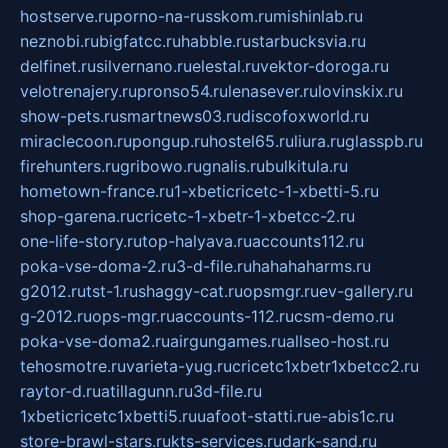
hostserve.ru
porno-na-russkom.ru
mishinlab.ru
neznobi.ru
bigfatcc.ru
habble.ru
starbucksvia.ru
delfinet.ru
silvernano.ru
elestal.ru
vektor-doroga.ru
velotrenajery.ru
pronso54.ru
lenasever.ru
lovinskix.ru
show-pets.ru
smartnews03.ru
discofoxworld.ru
miraclecoon.ru
pongup.ru
hostel65.ru
liura.ru
glasspb.ru
firehunters.ru
gribowo.ru
gnalis.ru
bulkitula.ru
hometown-france.ru
1-xbeticricetc-1-xbetti-5.ru
shop-garena.ru
cricetc-1-xbetr-1-xbetcc-2.ru
one-life-story.ru
top-halyava.ru
accounts112.ru
poka-vse-doma-2.ru
3-d-file.ru
hahahaharms.ru
g2012.ru
tst-1.ru
shaggy-cat.ru
opsmgr.ru
ev-gallery.ru
g-2012.ru
ops-mgr.ru
accounts-112.ru
csm-demo.ru
poka-vse-doma2.ru
airgungames.ru
allseo-host.ru
tehosmotre.ru
varieta-yug.ru
cricetc1xbetr1xbetcc2.ru
raytor-d.ru
atillagunn.ru
3d-file.ru
1xbeticricetc1xbetti5.ru
uafoot-statti.ru
e-abis1c.ru
store-brawl-stars.ru
kts-services.ru
dark-sand.ru