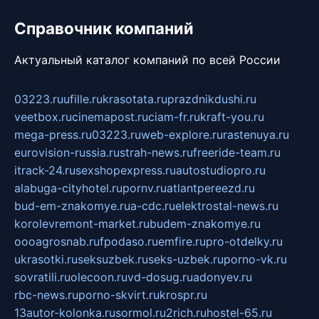
Справочник компаний
Актуальный каталог компаний по всей России
03223.ru
ufille.ru
krasotata.ru
prazdnikdushi.ru
veetbox.ru
cinemapost.ru
ciam-fr.ru
kraft-you.ru
mega-press.ru
03223.ru
web-explore.ru
rastenuya.ru
eurovision-russia.ru
strah-news.ru
freeride-team.ru
itrack-24.ru
sexshopexpress.ru
autostudiopro.ru
alabuga-cityhotel.ru
pornv.ru
atlantpereezd.ru
bud-em-znakomye.ru
a-cdc.ru
elektrostal-news.ru
korolevremont-market.ru
budem-znakomye.ru
oooagrosnab.ru
fpodaso.ru
emfire.ru
pro-otdelky.ru
ukrasotki.ru
seksuzbek.ru
seks-uzbek.ru
porno-vk.ru
sovratili.ru
olecoon.ru
vd-dosug.ru
adonyev.ru
rbc-news.ru
porno-skvirt.ru
krospr.ru
13autor-kolonka.ru
sormol.ru
2rich.ru
hostel-65.ru