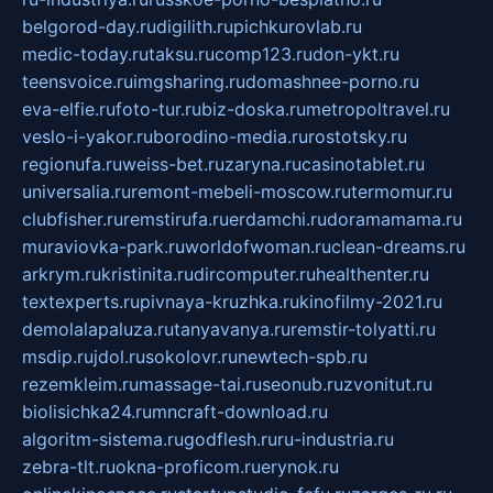
belgorod-day.ru
digilith.ru
pichkurovlab.ru
medic-today.ru
taksu.ru
comp123.ru
don-ykt.ru
teensvoice.ru
imgsharing.ru
domashnee-porno.ru
eva-elfie.ru
foto-tur.ru
biz-doska.ru
metropoltravel.ru
veslo-i-yakor.ru
borodino-media.ru
rostotsky.ru
regionufa.ru
weiss-bet.ru
zaryna.ru
casinotablet.ru
universalia.ru
remont-mebeli-moscow.ru
termomur.ru
clubfisher.ru
remstirufa.ru
erdamchi.ru
doramamama.ru
muraviovka-park.ru
worldofwoman.ru
clean-dreams.ru
arkrym.ru
kristinita.ru
dircomputer.ru
healthenter.ru
textexperts.ru
pivnaya-kruzhka.ru
kinofilmy-2021.ru
demolalapaluza.ru
tanyavanya.ru
remstir-tolyatti.ru
msdip.ru
jdol.ru
sokolovr.ru
newtech-spb.ru
rezemkleim.ru
massage-tai.ru
seonub.ru
zvonitut.ru
biolisichka24.ru
mncraft-download.ru
algoritm-sistema.ru
godflesh.ru
ru-industria.ru
zebra-tlt.ru
okna-proficom.ru
erynok.ru