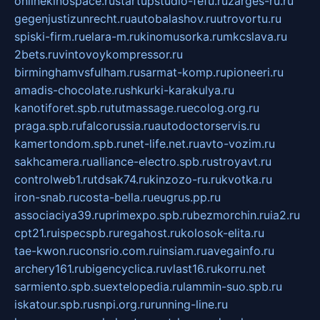
onlinekinospace.ru
startupstudio-fefu.ru
zarges-ru.ru
gegenjustizunrecht.ru
autobalashov.ru
utrovortu.ru
spiski-firm.ru
elara-m.ru
kinomusorka.ru
mkcslava.ru
2bets.ru
vintovoykompressor.ru
birminghamvsfulham.ru
sarmat-komp.ru
pioneeri.ru
amadis-chocolate.ru
shkurki-karakulya.ru
kanotiforet.spb.ru
tutmassage.ru
ecolog.org.ru
praga.spb.ru
falcorussia.ru
autodoctorservis.ru
kamertondom.spb.ru
net-life.net.ru
avto-vozim.ru
sakhcamera.ru
alliance-electro.spb.ru
stroyavt.ru
controlweb1.ru
tdsak74.ru
kinzozo-ru.ru
kvotka.ru
iron-snab.ru
costa-bella.ru
eugrus.pp.ru
associaciya39.ru
primexpo.spb.ru
bezmorchin.ru
ia2.ru
cpt21.ru
ispecspb.ru
regahost.ru
kolosok-elita.ru
tae-kwon.ru
consrio.com.ru
insiam.ru
avegainfo.ru
archery161.ru
bigencyclica.ru
vlast16.ru
korru.net
sarmiento.spb.su
extelopedia.ru
lammin-suo.spb.ru
iskatour.spb.ru
snpi.org.ru
running-line.ru