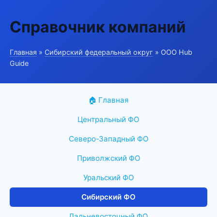
Справочник компаний
Главная
»
Сибирский федеральный округ
» ООО Hub
Guide
🏠 Главная
Центральный ФО
Северо-Западный ФО
Приволжский ФО
Уральский ФО
Сибирский ФО
Дальневосточный ФО