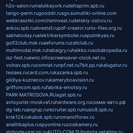
h2o-salon.ru
malutkayork.ru
deltaprim.spb.ru
tango-perm.ru
gooddir.ru
sgv.su
multiki-online.com
webkrasotki.com
cherinvest.ru
detskiy-ostrov.ru
ankou.spb.ru
alvesta1.ru
pdf-creator.ru
nix-files.org.ru
sakhatoday.ru
elektrikersymboler.ru
sputnikyes.ru
golf2club.msk.ru
aeforums.ru
zallclub.ru
multimodal.msk.ru
habaigry.ru
haikko.ru
sobakopedia.ru
isz-fest.ru
ewnc.info
screensaver-clock.net.ru
volnav.spb.ru
comnat.ru
npf.net.ru
7bit.pp.ru
kalugatur.ru
tesiaes.ru
card.com.ru
kazanka.spb.ru
gildiya-kuznecov.ru
kameryboavision.ru
griffoncom.spb.ru
fabrika-emotsiy.ru
PARK-MATROSOVA.RU
agat.spb.ru
avtoyurist-moskva1.ru
hardware.org.ru
схема-авто.рф
dg-lab.ru
angrup.ru
recruiter.spb.ru
music8.spb.ru
krsk124.ru
kubok.spb.ru
romanofforex.ru
analitikaplus.ru
spyonline.ru
zosikamery.ru
sloboda-ural.pp.ru
AUTO-COM.SU
hohota.net
alimy.ru