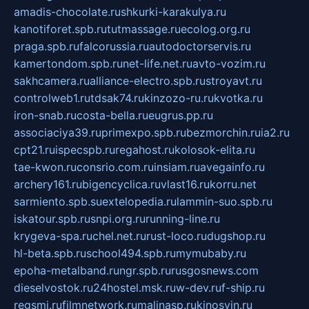
amadis-chocolate.ru
shkurki-karakulya.ru
kanotiforet.spb.ru
tutmassage.ru
ecolog.org.ru
praga.spb.ru
falcorussia.ru
autodoctorservis.ru
kamertondom.spb.ru
net-life.net.ru
avto-vozim.ru
sakhcamera.ru
alliance-electro.spb.ru
stroyavt.ru
controlweb1.ru
tdsak74.ru
kinzozo-ru.ru
kvotka.ru
iron-snab.ru
costa-bella.ru
eugrus.pp.ru
associaciya39.ru
primexpo.spb.ru
bezmorchin.ru
ia2.ru
cpt21.ru
ispecspb.ru
regahost.ru
kolosok-elita.ru
tae-kwon.ru
consrio.com.ru
insiam.ru
avegainfo.ru
archery161.ru
bigencyclica.ru
vlast16.ru
korru.net
sarmiento.spb.su
extelopedia.ru
lammin-suo.spb.ru
iskatour.spb.ru
snpi.org.ru
running-line.ru
krygeva-spa.ru
chel.net.ru
rust-loco.ru
dugshop.ru
hl-beta.spb.ru
school494.spb.ru
mymubaby.ru
epoha-metalband.ru
ngr.spb.ru
rusgosnews.com
dieselvostok.ru
24hostel.msk.ru
w-dev.ru
f-ship.ru
regsmi.ru
filmnetwork.ru
malinasp.ru
kinosvin.ru