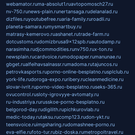
webamator.ru
ma-absolut1.ru
avtopomosch27.ru
nv-750.ru
news-plain.ru
nertansaga.ru
delanalad.ru
dizfiles.ru
youtubefree.ru
aria-family.ru
roadli.ru
planeta-samara.ru
mysmartbuy.ru
matrasy-kemerovo.ru
ashanet.ru
trade-farm.ru
dotcustoms.ru
domizbrusa9x12spb.ru
autodamp.ru
narasimha.ru
djcommodities.ru
nv750.ru
x-ton.ru
newsplain.ru
cardvoice.ru
modopaper.ru
manunae.ru
gbget.ru
alfeihavsalnassr.ru
madoma.ru
tajuncos.ru
petrovkasports.ru
porno-online-besplatno.ru
splclub.ru
york-life.ru
doroga-expo.ru
ribery.ru
cleanmedicine.ru
slovar-ivrit.ru
porno-video-besplatno.ru
seks-365.ru
ovucontrol.ru
sloty-igrovyye-avtomaty.ru
ru-industriya.ru
russkoe-porno-besplatno.ru
belgorod-day.ru
digilith.ru
pichkurovlab.ru
medic-today.ru
taksu.ru
comp123.ru
don-ykt.ru
teensvoice.ru
imgsharing.ru
domashnee-porno.ru
eva-elfie.ru
foto-tur.ru
biz-doska.ru
metropoltravel.ru