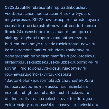
03223.ru
ufille.ru
krasotata.ru
prazdnikdushi.ru
veetbox.ru
cinemapost.ru
ciam-fr.ru
kraft-you.ru
mega-press.ru
03223.ru
web-explore.ru
rastenuya.ru
eurovision-russia.ru
strah-news.ru
freeride-team.ru
itrack-24.ru
sexshopexpress.ru
autostudiopro.ru
alabuga-cityhotel.ru
pornv.ru
atlantpereezd.ru
bud-em-znakomye.ru
a-cdc.ru
elektrostal-news.ru
korolevremont-market.ru
budem-znakomye.ru
oooagrosnab.ru
fpodaso.ru
emfire.ru
pro-otdelky.ru
ukrasotki.ru
seksuzbek.ru
seks-uzbek.ru
porno-vk.ru
sovratili.ru
olecoon.ru
vd-dosug.ru
adonyev.ru
rbc-news.ru
porno-skvirt.ru
krospr.ru
13autor-kolonka.ru
sormol.ru
2rich.ru
hostel-65.ru
hostserve.ru
porno-na-russkom.ru
mishinlab.ru
neznobi.ru
bigfatcc.ru
habble.ru
starbucksvia.ru
delfinet.ru
silvernano.ru
elestal.ru
vektor-doroga.ru
velotrenajery.ru
pronso54.ru
lenasever.ru
lovinskix.ru