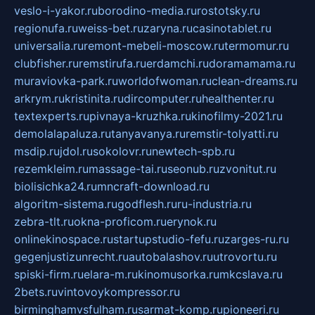
veslo-i-yakor.ru
borodino-media.ru
rostotsky.ru
regionufa.ru
weiss-bet.ru
zaryna.ru
casinotablet.ru
universalia.ru
remont-mebeli-moscow.ru
termomur.ru
clubfisher.ru
remstirufa.ru
erdamchi.ru
doramamama.ru
muraviovka-park.ru
worldofwoman.ru
clean-dreams.ru
arkrym.ru
kristinita.ru
dircomputer.ru
healthenter.ru
textexperts.ru
pivnaya-kruzhka.ru
kinofilmy-2021.ru
demolalapaluza.ru
tanyavanya.ru
remstir-tolyatti.ru
msdip.ru
jdol.ru
sokolovr.ru
newtech-spb.ru
rezemkleim.ru
massage-tai.ru
seonub.ru
zvonitut.ru
biolisichka24.ru
mncraft-download.ru
algoritm-sistema.ru
godflesh.ru
ru-industria.ru
zebra-tlt.ru
okna-proficom.ru
erynok.ru
onlinekinospace.ru
startupstudio-fefu.ru
zarges-ru.ru
gegenjustizunrecht.ru
autobalashov.ru
utrovortu.ru
spiski-firm.ru
elara-m.ru
kinomusorka.ru
mkcslava.ru
2bets.ru
vintovoykompressor.ru
birminghamvsfulham.ru
sarmat-komp.ru
pioneeri.ru