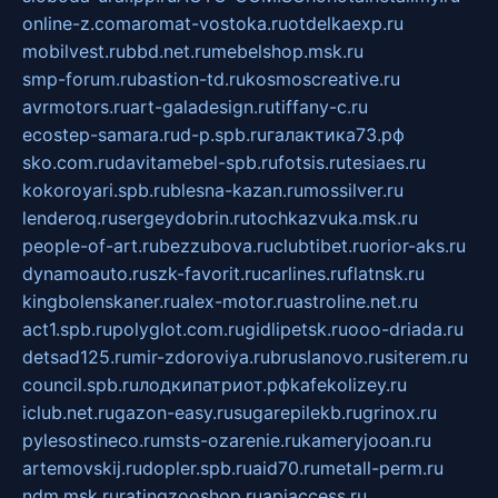
online-z.com
aromat-vostoka.ru
otdelkaexp.ru
mobilvest.ru
bbd.net.ru
mebelshop.msk.ru
smp-forum.ru
bastion-td.ru
kosmoscreative.ru
avrmotors.ru
art-galadesign.ru
tiffany-c.ru
ecostep-samara.ru
d-p.spb.ru
галактика73.рф
sko.com.ru
davitamebel-spb.ru
fotsis.ru
tesiaes.ru
kokoroyari.spb.ru
blesna-kazan.ru
mossilver.ru
lenderoq.ru
sergeydobrin.ru
tochkazvuka.msk.ru
people-of-art.ru
bezzubova.ru
clubtibet.ru
orior-aks.ru
dynamoauto.ru
szk-favorit.ru
carlines.ru
flatnsk.ru
kingbolenskaner.ru
alex-motor.ru
astroline.net.ru
act1.spb.ru
polyglot.com.ru
gidlipetsk.ru
ooo-driada.ru
detsad125.ru
mir-zdoroviya.ru
bruslanovo.ru
siterem.ru
council.spb.ru
лодкипатриот.рф
kafekolizey.ru
iclub.net.ru
gazon-easy.ru
sugarepilekb.ru
grinox.ru
pylesostineco.ru
msts-ozarenie.ru
kameryjooan.ru
artemovskij.ru
dopler.spb.ru
aid70.ru
metall-perm.ru
ndm.msk.ru
ratingzooshop.ru
apiaccess.ru