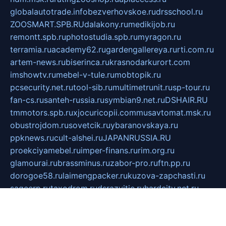
globalautotrade.info
bezverhovskoe.ru
drsschool.ru
ZOOSMART.SPB.RU
dalakony.ru
medikijob.ru
remontt.spb.ru
photostudia.spb.ru
myragon.ru
terramia.ru
academy62.ru
gardengallereya.ru
rti.com.ru
artem-news.ru
biserinca.ru
krasnodarkurort.com
imshowtv.ru
mebel-v-tule.ru
mobtopik.ru
pcsecurity.net.ru
tool-sib.ru
multimetrunit.ru
sp-tour.ru
fan-cs.ru
santeh-russia.ru
symbian9.net.ru
DSHAIR.RU
tmmotors.spb.ru
xjocuricopii.com
musavtomat.msk.ru
obustrojdom.ru
sovetcik.ru
ybaranovskaya.ru
ppknews.ru
cult-alshei.ru
JAPANRUSSIA.RU
proekciyamebel.ru
imper-finans.ru
rim.org.ru
glamourai.ru
brassminus.ru
zabor-pro.ru
ftn.pp.ru
dorogoe58.ru
laimengpacker.ru
kuzova-zapchasti.ru
sageerp.ru
taxodrom.ru
dsrazvitie.ru
hardcity.net.ru
ratinghomegames.ru
topservice25.ru
gubernyan.ru
gtglasslined.ru
ii4.ru
tssport.spb.ru
andorra24.com