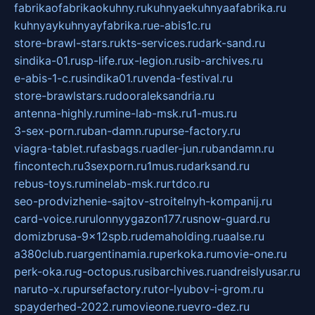
fabrikaofabrikaokuhny.ru
kuhnyaekuhnyaafabrika.ru
kuhnyaykuhnyayfabrika.ru
e-abis1c.ru
store-brawl-stars.ru
kts-services.ru
dark-sand.ru
sindika-01.ru
sp-life.ru
x-legion.ru
sib-archives.ru
e-abis-1-c.ru
sindika01.ru
venda-festival.ru
store-brawlstars.ru
dooraleksandria.ru
antenna-highly.ru
mine-lab-msk.ru
1-mus.ru
3-sex-porn.ru
ban-damn.ru
purse-factory.ru
viagra-tablet.ru
fasbags.ru
adler-jun.ru
bandamn.ru
fincontech.ru
3sexporn.ru
1mus.ru
darksand.ru
rebus-toys.ru
minelab-msk.ru
rtdco.ru
seo-prodvizhenie-sajtov-stroitelnyh-kompanij.ru
card-voice.ru
rulonnyygazon177.ru
snow-guard.ru
domizbrusa-9x12spb.ru
demaholding.ru
aalse.ru
a380club.ru
argentinamia.ru
perkoka.ru
movie-one.ru
perk-oka.ru
g-octopus.ru
sibarchives.ru
andreislyusar.ru
naruto-x.ru
pursefactory.ru
tor-lyubov-i-grom.ru
spayderhed-2022.ru
movieone.ru
evro-dez.ru