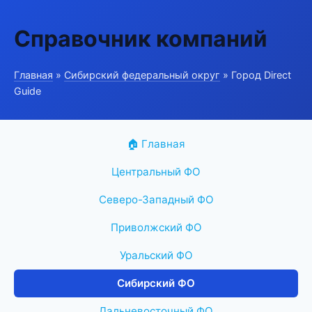
Справочник компаний
Главная
»
Сибирский федеральный округ
» Город Direct
Guide
🏠 Главная
Центральный ФО
Северо-Западный ФО
Приволжский ФО
Уральский ФО
Сибирский ФО
Дальневосточный ФО