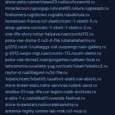
show-pets.ru
smartnews03.ru
discofoxworld.ru
miraclecoon.ru
pongup.ru
hostel65.ru
liura.ru
glasspb.ru
firehunters.ru
gribowo.ru
gnalis.ru
bulkitula.ru
hometown-france.ru
1-xbeticricetc-1-xbetti-5.ru
shop-garena.ru
cricetc-1-xbetr-1-xbetcc-2.ru
one-life-story.ru
top-halyava.ru
accounts112.ru
poka-vse-doma-2.ru
3-d-file.ru
hahahaharms.ru
g2012.ru
tst-1.ru
shaggy-cat.ru
opsmgr.ru
ev-gallery.ru
g-2012.ru
ops-mgr.ru
accounts-112.ru
csm-demo.ru
poka-vse-doma2.ru
airgungames.ru
allseo-host.ru
tehosmotre.ru
varieta-yug.ru
cricetc1xbetr1xbetcc2.ru
raytor-d.ru
atillagunn.ru
3d-file.ru
1xbeticricetc1xbetti5.ru
uafoot-statti.ru
e-abis1c.ru
store-brawl-stars.ru
kts-services.ru
dark-sand.ru
sindika-01.ru
sp-life.ru
x-legion.ru
sib-archives.ru
e-abis-1-c.ru
sindika01.ru
venda-festival.ru
store-brawlstars.ru
dooraleksandria.ru
antenna-highly.ru
mine-lab-msk.ru
1-mus.ru