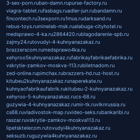
3-sex-porn.ru
ban-damn.ru
purse-factory.ru
viagra-tablet.ru
fasbags.ru
adler-jun.ru
bandamn.ru
fincontech.ru
3sexporn.ru
1mus.ru
darksand.ru
rebus-toys.ru
minelab-msk.ru
alabuga-cityhotel.ru
medsprawo-4-ka.ru
2864420.ru
blagodarenie-spb.ru
zajmy24.ru
tovudyi-4-kuhnyanazakaz.ru
brazzerscom.ru
medsprawo4ka.ru
xehyroo5kuhnyanazakaz.ru
fabrikayfabrikaefabrika.ru
vskrytie-zamkov-moskva-113.ru
biletnadom.ru
zed-online.ru
pimchax.ru
brazzers-hd.ru
z-host.ru
kitubeu2kuhnyanazakaz.ru
naperekate.ru
kuhnyaofabrikaufabrik.ru
kitubeu-2-kuhnyanazakaz.ru
xehyroo-5-kuhnyanazakaz.ru
cs-68.ru
guzywia-4-kuhnyanazakaz.ru
mir-tk.ru
vlknrussia.ru
cs68.ru
vladivostok-map.ru
video-seks.ru
bankaribi.ru
raszar.ru
vskrytie-zamkov-moskva113.ru
lipetsktelecom.ru
tovudyi4kuhnyanazakaz.ru
seksuzb.ru
guzywia4kuhnyanazakaz.ru