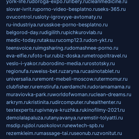
york-life.ru
doroga-expo.ru
ribery.ru
cleanmedicine.ru
slovar-ivrit.ru
porno-video-besplatno.ru
seks-365.ru
ovucontrol.ru
sloty-igrovyye-avtomaty.ru
ru-industriya.ru
russkoe-porno-besplatno.ru
belgorod-day.ru
digilith.ru
pichkurovlab.ru
medic-today.ru
taksu.ru
comp123.ru
don-ykt.ru
teensvoice.ru
imgsharing.ru
domashnee-porno.ru
eva-elfie.ru
foto-tur.ru
biz-doska.ru
metropoltravel.ru
veslo-i-yakor.ru
borodino-media.ru
rostotsky.ru
regionufa.ru
weiss-bet.ru
zaryna.ru
casinotablet.ru
universalia.ru
remont-mebeli-moscow.ru
termomur.ru
clubfisher.ru
remstirufa.ru
erdamchi.ru
doramamama.ru
muraviovka-park.ru
worldofwoman.ru
clean-dreams.ru
arkrym.ru
kristinita.ru
dircomputer.ru
healthenter.ru
textexperts.ru
pivnaya-kruzhka.ru
kinofilmy-2021.ru
demolalapaluza.ru
tanyavanya.ru
remstir-tolyatti.ru
msdip.ru
jdol.ru
sokolovr.ru
newtech-spb.ru
rezemkleim.ru
massage-tai.ru
seonub.ru
zvonitut.ru