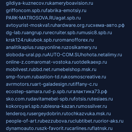
gildiya-kuznecov.ru
kameryboavision.ru
griffoncom.spb.ru
fabrika-emotsiy.ru
PARK-MATROSOVA.RU
agat.spb.ru
avtoyurist-moskva1.ru
hardware.org.ru
схема-авто.рф
dg-lab.ru
angrup.ru
recruiter.spb.ru
music8.spb.ru
krsk124.ru
kubok.spb.ru
romanofforex.ru
analitikaplus.ru
spyonline.ru
zosikamery.ru
sloboda-ural.pp.ru
AUTO-COM.SU
hohota.net
alimy.ru
online-z.com
aromat-vostoka.ru
otdelkaexp.ru
mobilvest.ru
bbd.net.ru
mebelshop.msk.ru
smp-forum.ru
bastion-td.ru
kosmoscreative.ru
avrmotors.ru
art-galadesign.ru
tiffany-c.ru
ecostep-samara.ru
d-p.spb.ru
галактика73.рф
sko.com.ru
davitamebel-spb.ru
fotsis.ru
tesiaes.ru
kokoroyari.spb.ru
blesna-kazan.ru
mossilver.ru
lenderoq.ru
sergeydobrin.ru
tochkazvuka.msk.ru
people-of-art.ru
bezzubova.ru
clubtibet.ru
orior-aks.ru
dynamoauto.ru
szk-favorit.ru
carlines.ru
flatnsk.ru