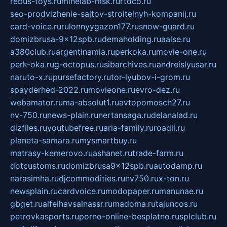
rebus-toys.ru
minelab-msk.ru
rtdco.ru
seo-prodvizhenie-sajtov-stroitelnyh-kompanij.ru
card-voice.ru
rulonnyygazon177.ru
snow-guard.ru
domizbrusa-9x12spb.ru
demaholding.ru
aalse.ru
a380club.ru
argentinamia.ru
perkoka.ru
movie-one.ru
perk-oka.ru
g-octopus.ru
sibarchives.ru
andreislyusar.ru
naruto-x.ru
pursefactory.ru
tor-lyubov-i-grom.ru
spayderhed-2022.ru
movieone.ru
evro-dez.ru
webamator.ru
ma-absolut1.ru
avtopomosch27.ru
nv-750.ru
news-plain.ru
nertansaga.ru
delanalad.ru
dizfiles.ru
youtubefree.ru
aria-family.ru
roadli.ru
planeta-samara.ru
mysmartbuy.ru
matrasy-kemerovo.ru
ashanet.ru
trade-farm.ru
dotcustoms.ru
domizbrusa9x12spb.ru
autodamp.ru
narasimha.ru
djcommodities.ru
nv750.ru
x-ton.ru
newsplain.ru
cardvoice.ru
modopaper.ru
manunae.ru
gbget.ru
alfeihavsalnassr.ru
madoma.ru
tajuncos.ru
petrovkasports.ru
porno-online-besplatno.ru
splclub.ru