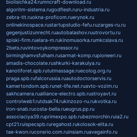
biolisichka24.ru
mncraft-download.ru
algoritm-sistema.ru
godflesh.ru
ru-industria.ru
zebra-tlt.ru
okna-proficom.ru
erynok.ru
onlinekinospace.ru
startupstudio-fefu.ru
zarges-ru.ru
gegenjustizunrecht.ru
autobalashov.ru
utrovortu.ru
spiski-firm.ru
elara-m.ru
kinomusorka.ru
mkcslava.ru
2bets.ru
vintovoykompressor.ru
birminghamvsfulham.ru
sarmat-komp.ru
pioneeri.ru
amadis-chocolate.ru
shkurki-karakulya.ru
kanotiforet.spb.ru
tutmassage.ru
ecolog.org.ru
praga.spb.ru
falcorussia.ru
autodoctorservis.ru
kamertondom.spb.ru
net-life.net.ru
avto-vozim.ru
sakhcamera.ru
alliance-electro.spb.ru
stroyavt.ru
controlweb1.ru
tdsak74.ru
kinzozo-ru.ru
kvotka.ru
iron-snab.ru
costa-bella.ru
eugrus.pp.ru
associaciya39.ru
primexpo.spb.ru
bezmorchin.ru
ia2.ru
cpt21.ru
ispecspb.ru
regahost.ru
kolosok-elita.ru
tae-kwon.ru
consrio.com.ru
insiam.ru
avegainfo.ru