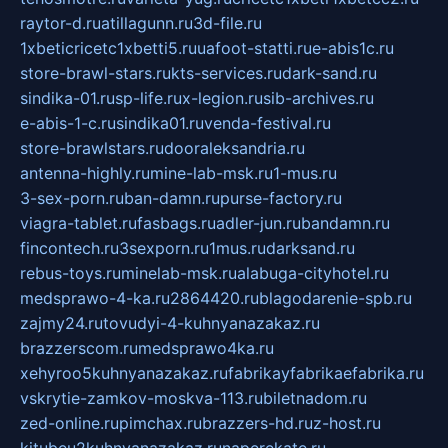
raytor-d.ru
atillagunn.ru
3d-file.ru
1xbeticricetc1xbetti5.ru
uafoot-statti.ru
e-abis1c.ru
store-brawl-stars.ru
kts-services.ru
dark-sand.ru
sindika-01.ru
sp-life.ru
x-legion.ru
sib-archives.ru
e-abis-1-c.ru
sindika01.ru
venda-festival.ru
store-brawlstars.ru
dooraleksandria.ru
antenna-highly.ru
mine-lab-msk.ru
1-mus.ru
3-sex-porn.ru
ban-damn.ru
purse-factory.ru
viagra-tablet.ru
fasbags.ru
adler-jun.ru
bandamn.ru
fincontech.ru
3sexporn.ru
1mus.ru
darksand.ru
rebus-toys.ru
minelab-msk.ru
alabuga-cityhotel.ru
medsprawo-4-ka.ru
2864420.ru
blagodarenie-spb.ru
zajmy24.ru
tovudyi-4-kuhnyanazakaz.ru
brazzerscom.ru
medsprawo4ka.ru
xehyroo5kuhnyanazakaz.ru
fabrikayfabrikaefabrika.ru
vskrytie-zamkov-moskva-113.ru
biletnadom.ru
zed-online.ru
pimchax.ru
brazzers-hd.ru
z-host.ru