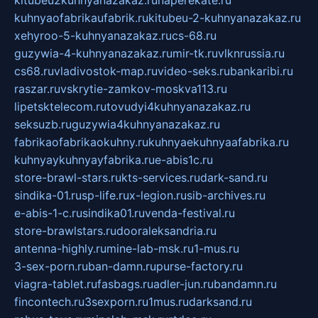
kitubeu2kuhnyanazakaz.ru
naperekate.ru
kuhnyaofabrikaufabrik.ru
kitubeu-2-kuhnyanazakaz.ru
xehyroo-5-kuhnyanazakaz.ru
cs-68.ru
guzywia-4-kuhnyanazakaz.ru
mir-tk.ru
vlknrussia.ru
cs68.ru
vladivostok-map.ru
video-seks.ru
bankaribi.ru
raszar.ru
vskrytie-zamkov-moskva113.ru
lipetsktelecom.ru
tovudyi4kuhnyanazakaz.ru
seksuzb.ru
guzywia4kuhnyanazakaz.ru
fabrikaofabrikaokuhny.ru
kuhnyaekuhnyaafabrika.ru
kuhnyaykuhnyayfabrika.ru
e-abis1c.ru
store-brawl-stars.ru
kts-services.ru
dark-sand.ru
sindika-01.ru
sp-life.ru
x-legion.ru
sib-archives.ru
e-abis-1-c.ru
sindika01.ru
venda-festival.ru
store-brawlstars.ru
dooraleksandria.ru
antenna-highly.ru
mine-lab-msk.ru
1-mus.ru
3-sex-porn.ru
ban-damn.ru
purse-factory.ru
viagra-tablet.ru
fasbags.ru
adler-jun.ru
bandamn.ru
fincontech.ru
3sexporn.ru
1mus.ru
darksand.ru