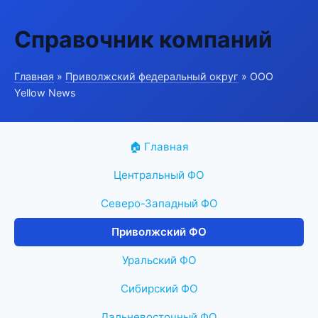
Справочник компаний
Главная
»
Приволжский федеральный округ
» ООО
Yellow News
🏠 Главная
Центральный ФО
Северо-Западный ФО
Приволжский ФО
Уральский ФО
Сибирский ФО
Дальневосточный ФО