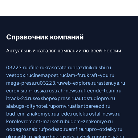
Справочник компаний
Актуальный каталог компаний по всей России
03223.ru
ufille.ru
krasotata.ru
prazdnikdushi.ru
veetbox.ru
cinemapost.ru
ciam-fr.ru
kraft-you.ru
mega-press.ru
03223.ru
web-explore.ru
rastenuya.ru
eurovision-russia.ru
strah-news.ru
freeride-team.ru
itrack-24.ru
sexshopexpress.ru
autostudiopro.ru
alabuga-cityhotel.ru
pornv.ru
atlantpereezd.ru
bud-em-znakomye.ru
a-cdc.ru
elektrostal-news.ru
korolevremont-market.ru
budem-znakomye.ru
oooagrosnab.ru
fpodaso.ru
emfire.ru
pro-otdelky.ru
ukrasotki.ru
seksuzbek.ru
seks-uzbek.ru
porno-vk.ru