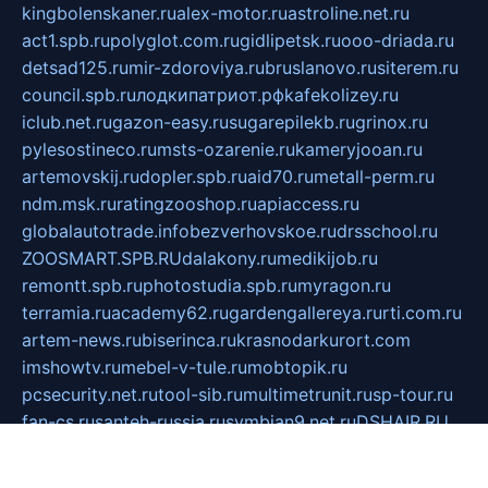
kingbolenskaner.ru
alex-motor.ru
astroline.net.ru
act1.spb.ru
polyglot.com.ru
gidlipetsk.ru
ooo-driada.ru
detsad125.ru
mir-zdoroviya.ru
bruslanovo.ru
siterem.ru
council.spb.ru
лодкипатриот.рф
kafekolizey.ru
iclub.net.ru
gazon-easy.ru
sugarepilekb.ru
grinox.ru
pylesostineco.ru
msts-ozarenie.ru
kameryjooan.ru
artemovskij.ru
dopler.spb.ru
aid70.ru
metall-perm.ru
ndm.msk.ru
ratingzooshop.ru
apiaccess.ru
globalautotrade.info
bezverhovskoe.ru
drsschool.ru
ZOOSMART.SPB.RU
dalakony.ru
medikijob.ru
remontt.spb.ru
photostudia.spb.ru
myragon.ru
terramia.ru
academy62.ru
gardengallereya.ru
rti.com.ru
artem-news.ru
biserinca.ru
krasnodarkurort.com
imshowtv.ru
mebel-v-tule.ru
mobtopik.ru
pcsecurity.net.ru
tool-sib.ru
multimetrunit.ru
sp-tour.ru
fan-cs.ru
santeh-russia.ru
symbian9.net.ru
DSHAIR.RU
tmmotors.spb.ru
xjocuricopii.com
musavtomat.msk.ru
obustrojdom.ru
sovetcik.ru
ybaranovskaya.ru