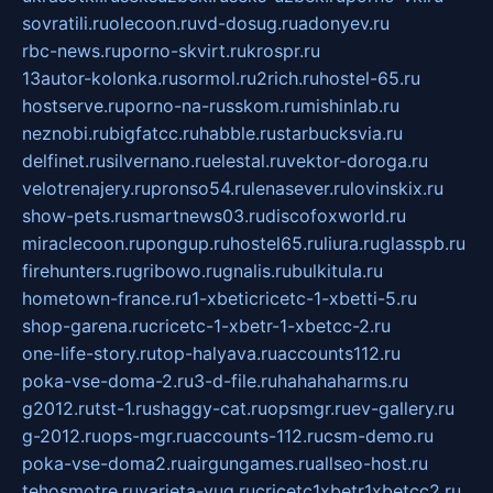
sovratili.ru
olecoon.ru
vd-dosug.ru
adonyev.ru
rbc-news.ru
porno-skvirt.ru
krospr.ru
13autor-kolonka.ru
sormol.ru
2rich.ru
hostel-65.ru
hostserve.ru
porno-na-russkom.ru
mishinlab.ru
neznobi.ru
bigfatcc.ru
habble.ru
starbucksvia.ru
delfinet.ru
silvernano.ru
elestal.ru
vektor-doroga.ru
velotrenajery.ru
pronso54.ru
lenasever.ru
lovinskix.ru
show-pets.ru
smartnews03.ru
discofoxworld.ru
miraclecoon.ru
pongup.ru
hostel65.ru
liura.ru
glasspb.ru
firehunters.ru
gribowo.ru
gnalis.ru
bulkitula.ru
hometown-france.ru
1-xbeticricetc-1-xbetti-5.ru
shop-garena.ru
cricetc-1-xbetr-1-xbetcc-2.ru
one-life-story.ru
top-halyava.ru
accounts112.ru
poka-vse-doma-2.ru
3-d-file.ru
hahahaharms.ru
g2012.ru
tst-1.ru
shaggy-cat.ru
opsmgr.ru
ev-gallery.ru
g-2012.ru
ops-mgr.ru
accounts-112.ru
csm-demo.ru
poka-vse-doma2.ru
airgungames.ru
allseo-host.ru
tehosmotre.ru
varieta-yug.ru
cricetc1xbetr1xbetcc2.ru