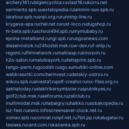
archery161.ru
bigencyclica.ru
vlast16.ru
korru.net
sarmiento.spb.su
extelopedia.ru
lammin-suo.spb.ru
iskatour.spb.ru
snpi.org.ru
running-line.ru
krygeva-spa.ru
chel.net.ru
rust-loco.ru
dugshop.ru
hl-beta.spb.ru
school494.spb.ru
mymubaby.ru
epoha-metalband.ru
ngr.spb.ru
rusgosnews.com
dieselvostok.ru
24hostel.msk.ru
w-dev.ru
f-ship.ru
regsmi.ru
filmnetwork.ru
malinasp.ru
kinosvin.ru
h2o-salon.ru
malutkayork.ru
deltaprim.spb.ru
tango-perm.ru
gooddir.ru
sgv.su
multiki-online.com
webkrasotki.com
cherinvest.ru
detskiy-ostrov.ru
ankou.spb.ru
alvesta1.ru
pdf-creator.ru
nix-files.org.ru
sakhatoday.ru
elektrikersymboler.ru
sputnikyes.ru
golf2club.msk.ru
aeforums.ru
zallclub.ru
multimodal.msk.ru
habaigry.ru
haikko.ru
sobakopedia.ru
isz-fest.ru
ewnc.info
screensaver-clock.net.ru
volnav.spb.ru
comnat.ru
npf.net.ru
7bit.pp.ru
kalugatur.ru
tesiaes.ru
card.com.ru
kazanka.spb.ru