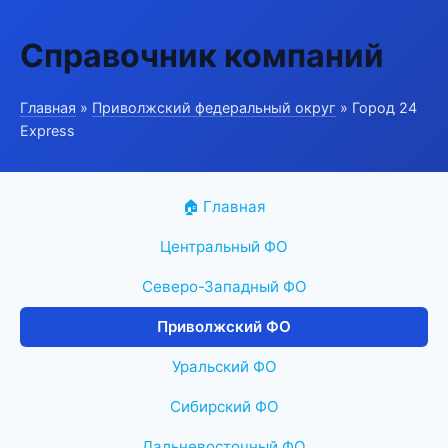
Справочник компаний
Главная
»
Приволжский федеральный округ
» Город 24
Express
🏠 Главная
Центральный ФО
Северо-Западный ФО
Приволжский ФО
Уральский ФО
Сибирский ФО
Дальневосточный ФО