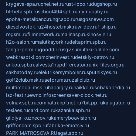
krygeva-spa.ru
chel.net.ru
rust-loco.ru
dugshop.ru
hl-beta.spb.ru
school494.spb.ru
mymubaby.ru
epoha-metalband.ru
ngr.spb.ru
rusgosnews.com
dieselvostok.ru
24hostel.msk.ru
w-dev.ru
f-ship.ru
regsmi.ru
filmnetwork.ru
malinasp.ru
kinosvin.ru
h2o-salon.ru
malutkayork.ru
deltaprim.spb.ru
tango-perm.ru
gooddir.ru
sgv.su
multiki-online.com
webkrasotki.com
cherinvest.ru
detskiy-ostrov.ru
ankou.spb.ru
alvesta1.ru
pdf-creator.ru
nix-files.org.ru
sakhatoday.ru
elektrikersymboler.ru
sputnikyes.ru
golf2club.msk.ru
aeforums.ru
zallclub.ru
multimodal.msk.ru
habaigry.ru
haikko.ru
sobakopedia.ru
isz-fest.ru
ewnc.info
screensaver-clock.net.ru
volnav.spb.ru
comnat.ru
npf.net.ru
7bit.pp.ru
kalugatur.ru
tesiaes.ru
card.com.ru
kazanka.spb.ru
gildiya-kuznecov.ru
kameryboavision.ru
griffoncom.spb.ru
fabrika-emotsiy.ru
PARK-MATROSOVA.RU
agat.spb.ru