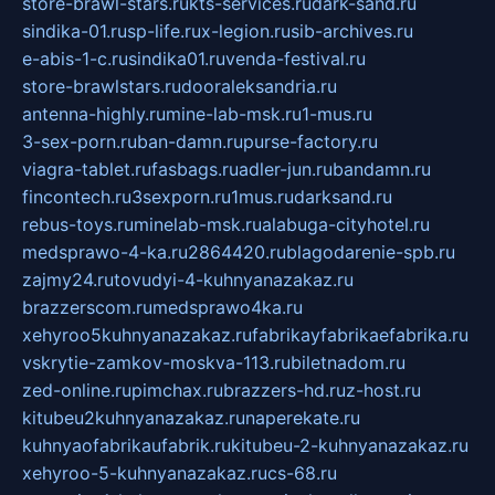
store-brawl-stars.ru
kts-services.ru
dark-sand.ru
sindika-01.ru
sp-life.ru
x-legion.ru
sib-archives.ru
e-abis-1-c.ru
sindika01.ru
venda-festival.ru
store-brawlstars.ru
dooraleksandria.ru
antenna-highly.ru
mine-lab-msk.ru
1-mus.ru
3-sex-porn.ru
ban-damn.ru
purse-factory.ru
viagra-tablet.ru
fasbags.ru
adler-jun.ru
bandamn.ru
fincontech.ru
3sexporn.ru
1mus.ru
darksand.ru
rebus-toys.ru
minelab-msk.ru
alabuga-cityhotel.ru
medsprawo-4-ka.ru
2864420.ru
blagodarenie-spb.ru
zajmy24.ru
tovudyi-4-kuhnyanazakaz.ru
brazzerscom.ru
medsprawo4ka.ru
xehyroo5kuhnyanazakaz.ru
fabrikayfabrikaefabrika.ru
vskrytie-zamkov-moskva-113.ru
biletnadom.ru
zed-online.ru
pimchax.ru
brazzers-hd.ru
z-host.ru
kitubeu2kuhnyanazakaz.ru
naperekate.ru
kuhnyaofabrikaufabrik.ru
kitubeu-2-kuhnyanazakaz.ru
xehyroo-5-kuhnyanazakaz.ru
cs-68.ru