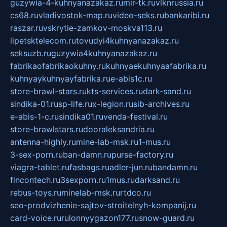
guzywia-4-kuhnyanazakaz.ru
mir-tk.ru
vlknrussia.ru
cs68.ru
vladivostok-map.ru
video-seks.ru
bankaribi.ru
raszar.ru
vskrytie-zamkov-moskva113.ru
lipetsktelecom.ru
tovudyi4kuhnyanazakaz.ru
seksuzb.ru
guzywia4kuhnyanazakaz.ru
fabrikaofabrikaokuhny.ru
kuhnyaekuhnyaafabrika.ru
kuhnyaykuhnyayfabrika.ru
e-abis1c.ru
store-brawl-stars.ru
kts-services.ru
dark-sand.ru
sindika-01.ru
sp-life.ru
x-legion.ru
sib-archives.ru
e-abis-1-c.ru
sindika01.ru
venda-festival.ru
store-brawlstars.ru
dooraleksandria.ru
antenna-highly.ru
mine-lab-msk.ru
1-mus.ru
3-sex-porn.ru
ban-damn.ru
purse-factory.ru
viagra-tablet.ru
fasbags.ru
adler-jun.ru
bandamn.ru
fincontech.ru
3sexporn.ru
1mus.ru
darksand.ru
rebus-toys.ru
minelab-msk.ru
rtdco.ru
seo-prodvizhenie-sajtov-stroitelnyh-kompanij.ru
card-voice.ru
rulonnyygazon177.ru
snow-guard.ru