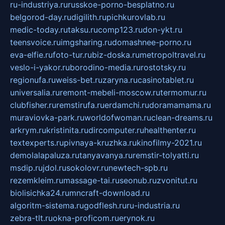
ru-industriya.ru
russkoe-porno-besplatno.ru
belgorod-day.ru
digilith.ru
pichkurovlab.ru
medic-today.ru
taksu.ru
comp123.ru
don-ykt.ru
teensvoice.ru
imgsharing.ru
domashnee-porno.ru
eva-elfie.ru
foto-tur.ru
biz-doska.ru
metropoltravel.ru
veslo-i-yakor.ru
borodino-media.ru
rostotsky.ru
regionufa.ru
weiss-bet.ru
zaryna.ru
casinotablet.ru
universalia.ru
remont-mebeli-moscow.ru
termomur.ru
clubfisher.ru
remstirufa.ru
erdamchi.ru
doramamama.ru
muraviovka-park.ru
worldofwoman.ru
clean-dreams.ru
arkrym.ru
kristinita.ru
dircomputer.ru
healthenter.ru
textexperts.ru
pivnaya-kruzhka.ru
kinofilmy-2021.ru
demolalapaluza.ru
tanyavanya.ru
remstir-tolyatti.ru
msdip.ru
jdol.ru
sokolovr.ru
newtech-spb.ru
rezemkleim.ru
massage-tai.ru
seonub.ru
zvonitut.ru
biolisichka24.ru
mncraft-download.ru
algoritm-sistema.ru
godflesh.ru
ru-industria.ru
zebra-tlt.ru
okna-proficom.ru
erynok.ru