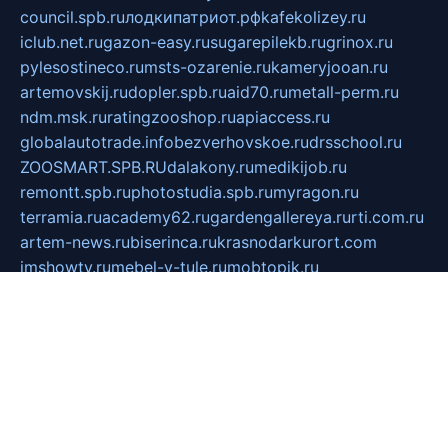
council.spb.ru
лодкипатриот.рф
kafekolizey.ru
iclub.net.ru
gazon-easy.ru
sugarepilekb.ru
grinox.ru
pylesostineco.ru
msts-ozarenie.ru
kameryjooan.ru
artemovskij.ru
dopler.spb.ru
aid70.ru
metall-perm.ru
ndm.msk.ru
ratingzooshop.ru
apiaccess.ru
globalautotrade.info
bezverhovskoe.ru
drsschool.ru
ZOOSMART.SPB.RU
dalakony.ru
medikijob.ru
remontt.spb.ru
photostudia.spb.ru
myragon.ru
terramia.ru
academy62.ru
gardengallereya.ru
rti.com.ru
artem-news.ru
biserinca.ru
krasnodarkurort.com
imshowtv.ru
mebel-v-tule.ru
mobtopik.ru
pcsecurity.net.ru
tool-sib.ru
multimetrunit.ru
sp-tour.ru
fan-cs.ru
santeh-russia.ru
symbian9.net.ru
DSHAIR.RU
tmmotors.spb.ru
xjocuricopii.com
musavtomat.msk.ru
obustrojdom.ru
sovetcik.ru
ybaranovskaya.ru
ppknews.ru
cult-alshei.ru
JAPANRUSSIA.RU
proekciyamebel.ru
imper-finans.ru
rim.org.ru
glamourai.ru
brassminus.ru
zabor-pro.ru
ftn.pp.ru