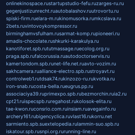
onlinekinospace.ru
startupstudio-fefu.ru
zarges-ru.ru
gegenjustizunrecht.ru
autobalashov.ru
utrovortu.ru
spiski-firm.ru
elara-m.ru
kinomusorka.ru
mkcslava.ru
2bets.ru
vintovoykompressor.ru
birminghamvsfulham.ru
sarmat-komp.ru
pioneeri.ru
amadis-chocolate.ru
shkurki-karakulya.ru
kanotiforet.spb.ru
tutmassage.ru
ecolog.org.ru
praga.spb.ru
falcorussia.ru
autodoctorservis.ru
kamertondom.spb.ru
net-life.net.ru
avto-vozim.ru
sakhcamera.ru
alliance-electro.spb.ru
stroyavt.ru
controlweb1.ru
tdsak74.ru
kinzozo-ru.ru
kvotka.ru
iron-snab.ru
costa-bella.ru
eugrus.pp.ru
associaciya39.ru
primexpo.spb.ru
bezmorchin.ru
ia2.ru
cpt21.ru
ispecspb.ru
regahost.ru
kolosok-elita.ru
tae-kwon.ru
consrio.com.ru
insiam.ru
avegainfo.ru
archery161.ru
bigencyclica.ru
vlast16.ru
korru.net
sarmiento.spb.su
extelopedia.ru
lammin-suo.spb.ru
iskatour.spb.ru
snpi.org.ru
running-line.ru