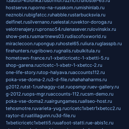
13autor-kolonka.ru
sormol.ru
2rich.ru
hostel-65.ru
hostserve.ru
porno-na-russkom.ru
mishinlab.ru
neznobi.ru
bigfatcc.ru
habble.ru
starbucksvia.ru
delfinet.ru
silvernano.ru
elestal.ru
vektor-doroga.ru
velotrenajery.ru
pronso54.ru
lenasever.ru
lovinskix.ru
show-pets.ru
smartnews03.ru
discofoxworld.ru
miraclecoon.ru
pongup.ru
hostel65.ru
liura.ru
glasspb.ru
firehunters.ru
gribowo.ru
gnalis.ru
bulkitula.ru
hometown-france.ru
1-xbeticricetc-1-xbetti-5.ru
shop-garena.ru
cricetc-1-xbetr-1-xbetcc-2.ru
one-life-story.ru
top-halyava.ru
accounts112.ru
poka-vse-doma-2.ru
3-d-file.ru
hahahaharms.ru
g2012.ru
tst-1.ru
shaggy-cat.ru
opsmgr.ru
ev-gallery.ru
g-2012.ru
ops-mgr.ru
accounts-112.ru
csm-demo.ru
poka-vse-doma2.ru
airgungames.ru
allseo-host.ru
tehosmotre.ru
varieta-yug.ru
cricetc1xbetr1xbetcc2.ru
raytor-d.ru
atillagunn.ru
3d-file.ru
1xbeticricetc1xbetti5.ru
uafoot-statti.ru
e-abis1c.ru