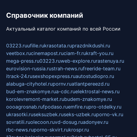
Справочник компаний
Актуальный каталог компаний по всей России
03223.ru
ufille.ru
krasotata.ru
prazdnikdushi.ru
veetbox.ru
cinemapost.ru
ciam-fr.ru
kraft-you.ru
mega-press.ru
03223.ru
web-explore.ru
rastenuya.ru
eurovision-russia.ru
strah-news.ru
freeride-team.ru
itrack-24.ru
sexshopexpress.ru
autostudiopro.ru
alabuga-cityhotel.ru
pornv.ru
atlantpereezd.ru
bud-em-znakomye.ru
a-cdc.ru
elektrostal-news.ru
korolevremont-market.ru
budem-znakomye.ru
oooagrosnab.ru
fpodaso.ru
emfire.ru
pro-otdelky.ru
ukrasotki.ru
seksuzbek.ru
seks-uzbek.ru
porno-vk.ru
sovratili.ru
olecoon.ru
vd-dosug.ru
adonyev.ru
rbc-news.ru
porno-skvirt.ru
krospr.ru