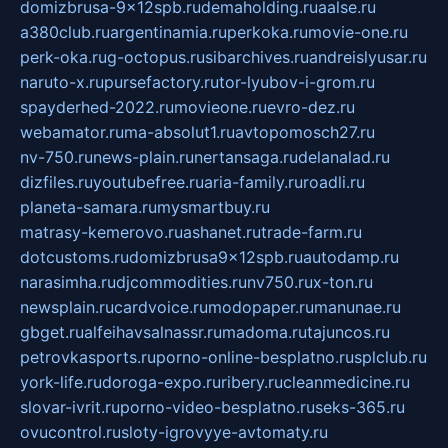
domizbrusa-9x12spb.ru
demaholding.ru
aalse.ru
a380club.ru
argentinamia.ru
perkoka.ru
movie-one.ru
perk-oka.ru
g-octopus.ru
sibarchives.ru
andreislyusar.ru
naruto-x.ru
pursefactory.ru
tor-lyubov-i-grom.ru
spayderhed-2022.ru
movieone.ru
evro-dez.ru
webamator.ru
ma-absolut1.ru
avtopomosch27.ru
nv-750.ru
news-plain.ru
nertansaga.ru
delanalad.ru
dizfiles.ru
youtubefree.ru
aria-family.ru
roadli.ru
planeta-samara.ru
mysmartbuy.ru
matrasy-kemerovo.ru
ashanet.ru
trade-farm.ru
dotcustoms.ru
domizbrusa9x12spb.ru
autodamp.ru
narasimha.ru
djcommodities.ru
nv750.ru
x-ton.ru
newsplain.ru
cardvoice.ru
modopaper.ru
manunae.ru
gbget.ru
alfeihavsalnassr.ru
madoma.ru
tajuncos.ru
petrovkasports.ru
porno-online-besplatno.ru
splclub.ru
york-life.ru
doroga-expo.ru
ribery.ru
cleanmedicine.ru
slovar-ivrit.ru
porno-video-besplatno.ru
seks-365.ru
ovucontrol.ru
sloty-igrovyye-avtomaty.ru