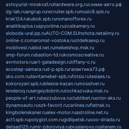
avtoyurist-moskva1.ru
hardware.org.ru
схема-авто.рф
dg-lab.ru
angrup.ru
recruiter.spb.ru
music8.spb.ru
krsk124.ru
kubok.spb.ru
romanofforex.ru
analitikaplus.ru
spyonline.ru
zosikamery.ru
sloboda-ural.pp.ru
AUTO-COM.SU
hohota.net
alimy.ru
online-z.com
aromat-vostoka.ru
otdelkaexp.ru
mobilvest.ru
bbd.net.ru
mebelshop.msk.ru
smp-forum.ru
bastion-td.ru
kosmoscreative.ru
avrmotors.ru
art-galadesign.ru
tiffany-c.ru
ecostep-samara.ru
d-p.spb.ru
галактика73.рф
sko.com.ru
davitamebel-spb.ru
fotsis.ru
tesiaes.ru
kokoroyari.spb.ru
blesna-kazan.ru
mossilver.ru
lenderoq.ru
sergeydobrin.ru
tochkazvuka.msk.ru
people-of-art.ru
bezzubova.ru
clubtibet.ru
orior-aks.ru
dynamoauto.ru
szk-favorit.ru
carlines.ru
flatnsk.ru
kingbolenskaner.ru
alex-motor.ru
astroline.net.ru
act1.spb.ru
polyglot.com.ru
gidlipetsk.ru
ooo-driada.ru
detsad125.ru
mir-zdoroviya.ru
bruslanovo.ru
siterem.ru