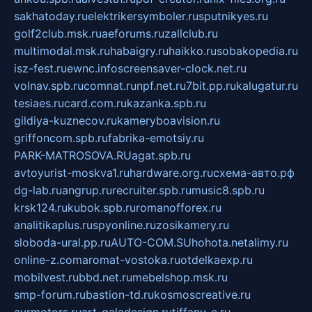
sakhatoday.ru
elektrikersymboler.ru
sputnikyes.ru
golf2club.msk.ru
aeforums.ru
zallclub.ru
multimodal.msk.ru
habaigry.ru
haikko.ru
sobakopedia.ru
isz-fest.ru
ewnc.info
screensaver-clock.net.ru
volnav.spb.ru
comnat.ru
npf.net.ru
7bit.pp.ru
kalugatur.ru
tesiaes.ru
card.com.ru
kazanka.spb.ru
gildiya-kuznecov.ru
kameryboavision.ru
griffoncom.spb.ru
fabrika-emotsiy.ru
PARK-MATROSOVA.RU
agat.spb.ru
avtoyurist-moskva1.ru
hardware.org.ru
схема-авто.рф
dg-lab.ru
angrup.ru
recruiter.spb.ru
music8.spb.ru
krsk124.ru
kubok.spb.ru
romanofforex.ru
analitikaplus.ru
spyonline.ru
zosikamery.ru
sloboda-ural.pp.ru
AUTO-COM.SU
hohota.net
alimy.ru
online-z.com
aromat-vostoka.ru
otdelkaexp.ru
mobilvest.ru
bbd.net.ru
mebelshop.msk.ru
smp-forum.ru
bastion-td.ru
kosmoscreative.ru
avrmotors.ru
art-galadesign.ru
tiffany-c.ru