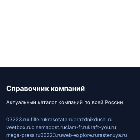
Справочник компаний
Актуальный каталог компаний по всей России
03223.ru
ufille.ru
krasotata.ru
prazdnikdushi.ru
veetbox.ru
cinemapost.ru
ciam-fr.ru
kraft-you.ru
mega-press.ru
03223.ru
web-explore.ru
rastenuya.ru