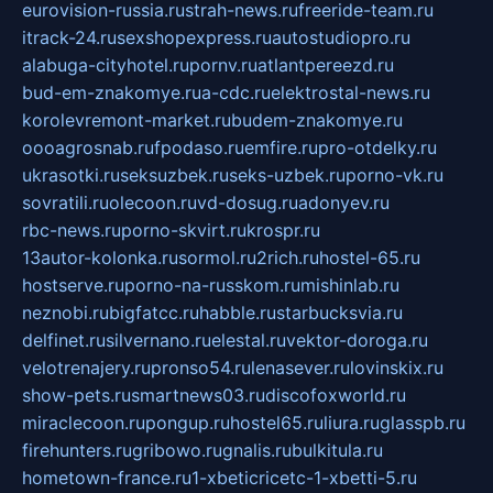
eurovision-russia.ru
strah-news.ru
freeride-team.ru
itrack-24.ru
sexshopexpress.ru
autostudiopro.ru
alabuga-cityhotel.ru
pornv.ru
atlantpereezd.ru
bud-em-znakomye.ru
a-cdc.ru
elektrostal-news.ru
korolevremont-market.ru
budem-znakomye.ru
oooagrosnab.ru
fpodaso.ru
emfire.ru
pro-otdelky.ru
ukrasotki.ru
seksuzbek.ru
seks-uzbek.ru
porno-vk.ru
sovratili.ru
olecoon.ru
vd-dosug.ru
adonyev.ru
rbc-news.ru
porno-skvirt.ru
krospr.ru
13autor-kolonka.ru
sormol.ru
2rich.ru
hostel-65.ru
hostserve.ru
porno-na-russkom.ru
mishinlab.ru
neznobi.ru
bigfatcc.ru
habble.ru
starbucksvia.ru
delfinet.ru
silvernano.ru
elestal.ru
vektor-doroga.ru
velotrenajery.ru
pronso54.ru
lenasever.ru
lovinskix.ru
show-pets.ru
smartnews03.ru
discofoxworld.ru
miraclecoon.ru
pongup.ru
hostel65.ru
liura.ru
glasspb.ru
firehunters.ru
gribowo.ru
gnalis.ru
bulkitula.ru
hometown-france.ru
1-xbeticricetc-1-xbetti-5.ru