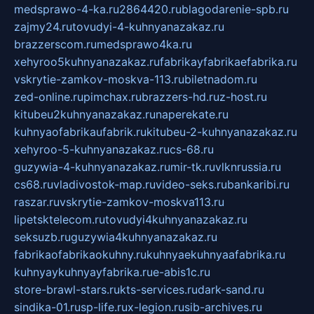
medsprawo-4-ka.ru
2864420.ru
blagodarenie-spb.ru
zajmy24.ru
tovudyi-4-kuhnyanazakaz.ru
brazzerscom.ru
medsprawo4ka.ru
xehyroo5kuhnyanazakaz.ru
fabrikayfabrikaefabrika.ru
vskrytie-zamkov-moskva-113.ru
biletnadom.ru
zed-online.ru
pimchax.ru
brazzers-hd.ru
z-host.ru
kitubeu2kuhnyanazakaz.ru
naperekate.ru
kuhnyaofabrikaufabrik.ru
kitubeu-2-kuhnyanazakaz.ru
xehyroo-5-kuhnyanazakaz.ru
cs-68.ru
guzywia-4-kuhnyanazakaz.ru
mir-tk.ru
vlknrussia.ru
cs68.ru
vladivostok-map.ru
video-seks.ru
bankaribi.ru
raszar.ru
vskrytie-zamkov-moskva113.ru
lipetsktelecom.ru
tovudyi4kuhnyanazakaz.ru
seksuzb.ru
guzywia4kuhnyanazakaz.ru
fabrikaofabrikaokuhny.ru
kuhnyaekuhnyaafabrika.ru
kuhnyaykuhnyayfabrika.ru
e-abis1c.ru
store-brawl-stars.ru
kts-services.ru
dark-sand.ru
sindika-01.ru
sp-life.ru
x-legion.ru
sib-archives.ru