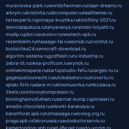
muraviovka-park.ru
worldofwoman.ru
clean-dreams.ru
arkrym.ru
kristinita.ru
dircomputer.ru
healthenter.ru
textexperts.ru
pivnaya-kruzhka.ru
kinofilmy-2021.ru
demolalapaluza.ru
tanyavanya.ru
remstir-tolyatti.ru
msdip.ru
jdol.ru
sokolovr.ru
newtech-spb.ru
rezemkleim.ru
massage-tai.ru
seonub.ru
zvonitut.ru
biolisichka24.ru
mncraft-download.ru
algoritm-sistema.ru
godflesh.ru
ru-industria.ru
zebra-tlt.ru
okna-proficom.ru
erynok.ru
onlinekinospace.ru
startupstudio-fefu.ru
zarges-ru.ru
gegenjustizunrecht.ru
autobalashov.ru
utrovortu.ru
spiski-firm.ru
elara-m.ru
kinomusorka.ru
mkcslava.ru
2bets.ru
vintovoykompressor.ru
birminghamvsfulham.ru
sarmat-komp.ru
pioneeri.ru
amadis-chocolate.ru
shkurki-karakulya.ru
kanotiforet.spb.ru
tutmassage.ru
ecolog.org.ru
praga.spb.ru
falcorussia.ru
autodoctorservis.ru
kamertondom.spb.ru
net-life.net.ru
avto-vozim.ru