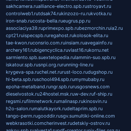
sakhcamera.ru
alliance-electro.spb.ru
stroyavt.ru
controlweb1.ru
tdsak74.ru
kinzozo-ru.ru
kvotka.ru
iron-snab.ru
costa-bella.ru
eugrus.pp.ru
associaciya39.ru
primexpo.spb.ru
bezmorchin.ru
ia2.ru
cpt21.ru
ispecspb.ru
regahost.ru
kolosok-elita.ru
tae-kwon.ru
consrio.com.ru
insiam.ru
avegainfo.ru
archery161.ru
bigencyclica.ru
vlast16.ru
korru.net
sarmiento.spb.su
extelopedia.ru
lammin-suo.spb.ru
iskatour.spb.ru
snpi.org.ru
running-line.ru
krygeva-spa.ru
chel.net.ru
rust-loco.ru
dugshop.ru
hl-beta.spb.ru
school494.spb.ru
mymubaby.ru
epoha-metalband.ru
ngr.spb.ru
rusgosnews.com
dieselvostok.ru
24hostel.msk.ru
w-dev.ru
f-ship.ru
regsmi.ru
filmnetwork.ru
malinasp.ru
kinosvin.ru
h2o-salon.ru
malutkayork.ru
deltaprim.spb.ru
tango-perm.ru
gooddir.ru
sgv.su
multiki-online.com
webkrasotki.com
cherinvest.ru
detskiy-ostrov.ru
ankou.spb.ru
alvesta1.ru
pdf-creator.ru
nix-files.org.ru