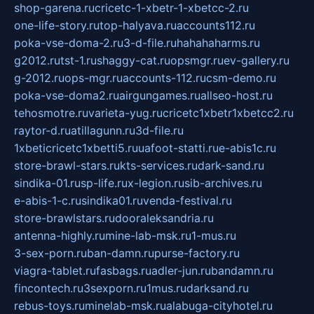
shop-garena.ru
cricetc-1-xbetr-1-xbetcc-2.ru
one-life-story.ru
top-halyava.ru
accounts112.ru
poka-vse-doma-2.ru
3-d-file.ru
hahahaharms.ru
g2012.ru
tst-1.ru
shaggy-cat.ru
opsmgr.ru
ev-gallery.ru
g-2012.ru
ops-mgr.ru
accounts-112.ru
csm-demo.ru
poka-vse-doma2.ru
airgungames.ru
allseo-host.ru
tehosmotre.ru
varieta-yug.ru
cricetc1xbetr1xbetcc2.ru
raytor-d.ru
atillagunn.ru
3d-file.ru
1xbeticricetc1xbetti5.ru
uafoot-statti.ru
e-abis1c.ru
store-brawl-stars.ru
kts-services.ru
dark-sand.ru
sindika-01.ru
sp-life.ru
x-legion.ru
sib-archives.ru
e-abis-1-c.ru
sindika01.ru
venda-festival.ru
store-brawlstars.ru
dooraleksandria.ru
antenna-highly.ru
mine-lab-msk.ru
1-mus.ru
3-sex-porn.ru
ban-damn.ru
purse-factory.ru
viagra-tablet.ru
fasbags.ru
adler-jun.ru
bandamn.ru
fincontech.ru
3sexporn.ru
1mus.ru
darksand.ru
rebus-toys.ru
minelab-msk.ru
alabuga-cityhotel.ru