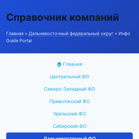
Справочник компаний
Главная
»
Дальневосточный федеральный округ
» Инфо
Guide Portal
🏠 Главная
Центральный ФО
Северо-Западный ФО
Приволжский ФО
Уральский ФО
Сибирский ФО
Дальневосточный ФО