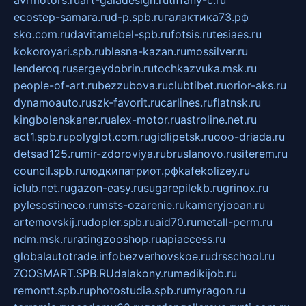
ecostep-samara.ru
d-p.spb.ru
галактика73.рф
sko.com.ru
davitamebel-spb.ru
fotsis.ru
tesiaes.ru
kokoroyari.spb.ru
blesna-kazan.ru
mossilver.ru
lenderoq.ru
sergeydobrin.ru
tochkazvuka.msk.ru
people-of-art.ru
bezzubova.ru
clubtibet.ru
orior-aks.ru
dynamoauto.ru
szk-favorit.ru
carlines.ru
flatnsk.ru
kingbolenskaner.ru
alex-motor.ru
astroline.net.ru
act1.spb.ru
polyglot.com.ru
gidlipetsk.ru
ooo-driada.ru
detsad125.ru
mir-zdoroviya.ru
bruslanovo.ru
siterem.ru
council.spb.ru
лодкипатриот.рф
kafekolizey.ru
iclub.net.ru
gazon-easy.ru
sugarepilekb.ru
grinox.ru
pylesostineco.ru
msts-ozarenie.ru
kameryjooan.ru
artemovskij.ru
dopler.spb.ru
aid70.ru
metall-perm.ru
ndm.msk.ru
ratingzooshop.ru
apiaccess.ru
globalautotrade.info
bezverhovskoe.ru
drsschool.ru
ZOOSMART.SPB.RU
dalakony.ru
medikijob.ru
remontt.spb.ru
photostudia.spb.ru
myragon.ru