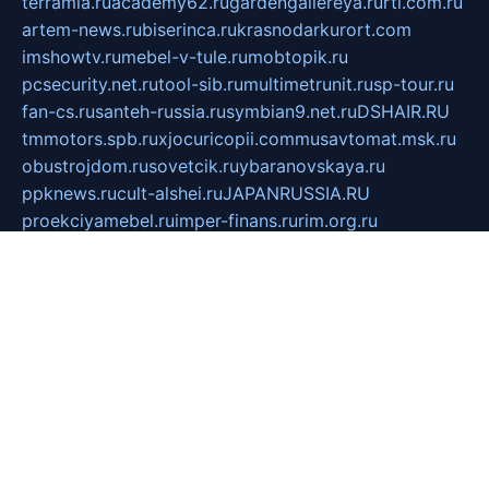
terramia.ru
academy62.ru
gardengallereya.ru
rti.com.ru
artem-news.ru
biserinca.ru
krasnodarkurort.com
imshowtv.ru
mebel-v-tule.ru
mobtopik.ru
pcsecurity.net.ru
tool-sib.ru
multimetrunit.ru
sp-tour.ru
fan-cs.ru
santeh-russia.ru
symbian9.net.ru
DSHAIR.RU
tmmotors.spb.ru
xjocuricopii.com
musavtomat.msk.ru
obustrojdom.ru
sovetcik.ru
ybaranovskaya.ru
ppknews.ru
cult-alshei.ru
JAPANRUSSIA.RU
proekciyamebel.ru
imper-finans.ru
rim.org.ru
glamourai.ru
brassminus.ru
zabor-pro.ru
ftn.pp.ru
dorogoe58.ru
laimengpacker.ru
kuzova-zapchasti.ru
sageerp.ru
taxodrom.ru
dsrazvitie.ru
hardcity.net.ru
ratinghomegames.ru
topservice25.ru
gubernyan.ru
gtglasslined.ru
ii4.ru
tssport.spb.ru
andorra24.com
blackwallstreet.ru
oboimos.ru
optim-doors.com.ru
ikuch.ru
nycr.org.ru
npa21.ru
vremya-ch.spb.ru
desert000.ru
ivtorgi.ru
ifiori.ru
catalog-statei.ru
dcv.org.ru
spetsmaster174.ru
ipkameryhiseeu.ru