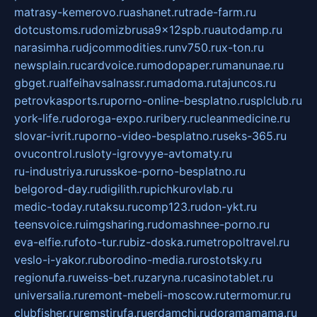
matrasy-kemerovo.ru
ashanet.ru
trade-farm.ru
dotcustoms.ru
domizbrusa9x12spb.ru
autodamp.ru
narasimha.ru
djcommodities.ru
nv750.ru
x-ton.ru
newsplain.ru
cardvoice.ru
modopaper.ru
manunae.ru
gbget.ru
alfeihavsalnassr.ru
madoma.ru
tajuncos.ru
petrovkasports.ru
porno-online-besplatno.ru
splclub.ru
york-life.ru
doroga-expo.ru
ribery.ru
cleanmedicine.ru
slovar-ivrit.ru
porno-video-besplatno.ru
seks-365.ru
ovucontrol.ru
sloty-igrovyye-avtomaty.ru
ru-industriya.ru
russkoe-porno-besplatno.ru
belgorod-day.ru
digilith.ru
pichkurovlab.ru
medic-today.ru
taksu.ru
comp123.ru
don-ykt.ru
teensvoice.ru
imgsharing.ru
domashnee-porno.ru
eva-elfie.ru
foto-tur.ru
biz-doska.ru
metropoltravel.ru
veslo-i-yakor.ru
borodino-media.ru
rostotsky.ru
regionufa.ru
weiss-bet.ru
zaryna.ru
casinotablet.ru
universalia.ru
remont-mebeli-moscow.ru
termomur.ru
clubfisher.ru
remstirufa.ru
erdamchi.ru
doramamama.ru