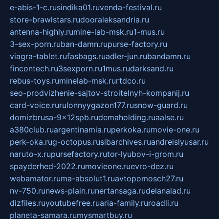
e-abis-1-c.ru
sindika01.ru
venda-festival.ru
store-brawlstars.ru
dooraleksandria.ru
antenna-highly.ru
mine-lab-msk.ru
1-mus.ru
3-sex-porn.ru
ban-damn.ru
purse-factory.ru
viagra-tablet.ru
fasbags.ru
adler-jun.ru
bandamn.ru
fincontech.ru
3sexporn.ru
1mus.ru
darksand.ru
rebus-toys.ru
minelab-msk.ru
rtdco.ru
seo-prodvizhenie-sajtov-stroitelnyh-kompanij.ru
card-voice.ru
rulonnyygazon177.ru
snow-guard.ru
domizbrusa-9x12spb.ru
demaholding.ru
aalse.ru
a380club.ru
argentinamia.ru
perkoka.ru
movie-one.ru
perk-oka.ru
g-octopus.ru
sibarchives.ru
andreislyusar.ru
naruto-x.ru
pursefactory.ru
tor-lyubov-i-grom.ru
spayderhed-2022.ru
movieone.ru
evro-dez.ru
webamator.ru
ma-absolut1.ru
avtopomosch27.ru
nv-750.ru
news-plain.ru
nertansaga.ru
delanalad.ru
dizfiles.ru
youtubefree.ru
aria-family.ru
roadli.ru
planeta-samara.ru
mysmartbuy.ru