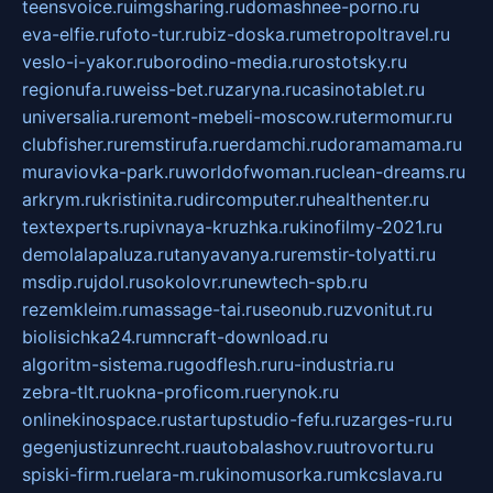
teensvoice.ru
imgsharing.ru
domashnee-porno.ru
eva-elfie.ru
foto-tur.ru
biz-doska.ru
metropoltravel.ru
veslo-i-yakor.ru
borodino-media.ru
rostotsky.ru
regionufa.ru
weiss-bet.ru
zaryna.ru
casinotablet.ru
universalia.ru
remont-mebeli-moscow.ru
termomur.ru
clubfisher.ru
remstirufa.ru
erdamchi.ru
doramamama.ru
muraviovka-park.ru
worldofwoman.ru
clean-dreams.ru
arkrym.ru
kristinita.ru
dircomputer.ru
healthenter.ru
textexperts.ru
pivnaya-kruzhka.ru
kinofilmy-2021.ru
demolalapaluza.ru
tanyavanya.ru
remstir-tolyatti.ru
msdip.ru
jdol.ru
sokolovr.ru
newtech-spb.ru
rezemkleim.ru
massage-tai.ru
seonub.ru
zvonitut.ru
biolisichka24.ru
mncraft-download.ru
algoritm-sistema.ru
godflesh.ru
ru-industria.ru
zebra-tlt.ru
okna-proficom.ru
erynok.ru
onlinekinospace.ru
startupstudio-fefu.ru
zarges-ru.ru
gegenjustizunrecht.ru
autobalashov.ru
utrovortu.ru
spiski-firm.ru
elara-m.ru
kinomusorka.ru
mkcslava.ru