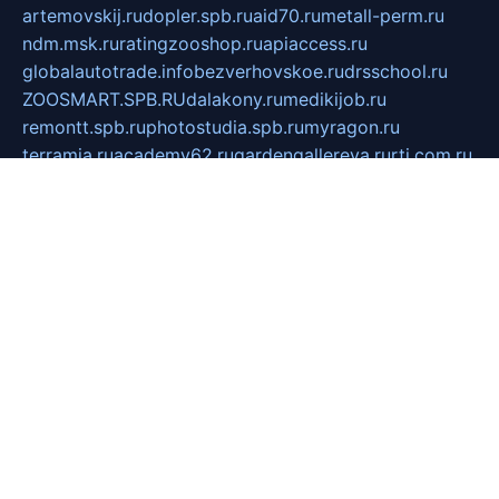
artemovskij.ru
dopler.spb.ru
aid70.ru
metall-perm.ru
ndm.msk.ru
ratingzooshop.ru
apiaccess.ru
globalautotrade.info
bezverhovskoe.ru
drsschool.ru
ZOOSMART.SPB.RU
dalakony.ru
medikijob.ru
remontt.spb.ru
photostudia.spb.ru
myragon.ru
terramia.ru
academy62.ru
gardengallereya.ru
rti.com.ru
artem-news.ru
biserinca.ru
krasnodarkurort.com
imshowtv.ru
mebel-v-tule.ru
mobtopik.ru
pcsecurity.net.ru
tool-sib.ru
multimetrunit.ru
sp-tour.ru
fan-cs.ru
santeh-russia.ru
symbian9.net.ru
DSHAIR.RU
tmmotors.spb.ru
xjocuricopii.com
musavtomat.msk.ru
obustrojdom.ru
sovetcik.ru
ybaranovskaya.ru
ppknews.ru
cult-alshei.ru
JAPANRUSSIA.RU
proekciyamebel.ru
imper-finans.ru
rim.org.ru
glamourai.ru
brassminus.ru
zabor-pro.ru
ftn.pp.ru
dorogoe58.ru
laimengpacker.ru
kuzova-zapchasti.ru
sageerp.ru
taxodrom.ru
dsrazvitie.ru
hardcity.net.ru
ratinghomegames.ru
topservice25.ru
gubernyan.ru