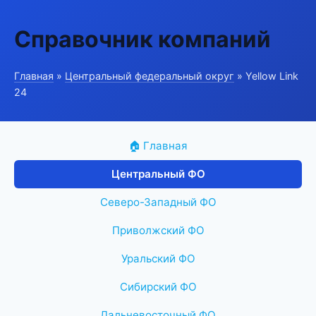
Справочник компаний
Главная
»
Центральный федеральный округ
» Yellow Link
24
🏠 Главная
Центральный ФО
Северо-Западный ФО
Приволжский ФО
Уральский ФО
Сибирский ФО
Дальневосточный ФО