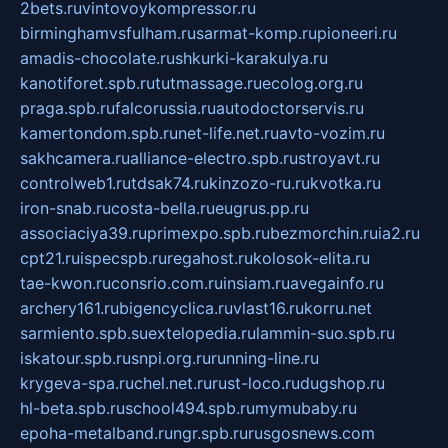
2bets.ru
vintovoykompressor.ru
birminghamvsfulham.ru
sarmat-komp.ru
pioneeri.ru
amadis-chocolate.ru
shkurki-karakulya.ru
kanotiforet.spb.ru
tutmassage.ru
ecolog.org.ru
praga.spb.ru
falcorussia.ru
autodoctorservis.ru
kamertondom.spb.ru
net-life.net.ru
avto-vozim.ru
sakhcamera.ru
alliance-electro.spb.ru
stroyavt.ru
controlweb1.ru
tdsak74.ru
kinzozo-ru.ru
kvotka.ru
iron-snab.ru
costa-bella.ru
eugrus.pp.ru
associaciya39.ru
primexpo.spb.ru
bezmorchin.ru
ia2.ru
cpt21.ru
ispecspb.ru
regahost.ru
kolosok-elita.ru
tae-kwon.ru
consrio.com.ru
insiam.ru
avegainfo.ru
archery161.ru
bigencyclica.ru
vlast16.ru
korru.net
sarmiento.spb.su
extelopedia.ru
lammin-suo.spb.ru
iskatour.spb.ru
snpi.org.ru
running-line.ru
krygeva-spa.ru
chel.net.ru
rust-loco.ru
dugshop.ru
hl-beta.spb.ru
school494.spb.ru
mymubaby.ru
epoha-metalband.ru
ngr.spb.ru
rusgosnews.com