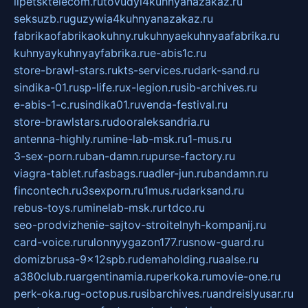
lipetsktelecom.ru
tovudyi4kuhnyanazakaz.ru
seksuzb.ru
guzywia4kuhnyanazakaz.ru
fabrikaofabrikaokuhny.ru
kuhnyaekuhnyaafabrika.ru
kuhnyaykuhnyayfabrika.ru
e-abis1c.ru
store-brawl-stars.ru
kts-services.ru
dark-sand.ru
sindika-01.ru
sp-life.ru
x-legion.ru
sib-archives.ru
e-abis-1-c.ru
sindika01.ru
venda-festival.ru
store-brawlstars.ru
dooraleksandria.ru
antenna-highly.ru
mine-lab-msk.ru
1-mus.ru
3-sex-porn.ru
ban-damn.ru
purse-factory.ru
viagra-tablet.ru
fasbags.ru
adler-jun.ru
bandamn.ru
fincontech.ru
3sexporn.ru
1mus.ru
darksand.ru
rebus-toys.ru
minelab-msk.ru
rtdco.ru
seo-prodvizhenie-sajtov-stroitelnyh-kompanij.ru
card-voice.ru
rulonnyygazon177.ru
snow-guard.ru
domizbrusa-9x12spb.ru
demaholding.ru
aalse.ru
a380club.ru
argentinamia.ru
perkoka.ru
movie-one.ru
perk-oka.ru
g-octopus.ru
sibarchives.ru
andreislyusar.ru