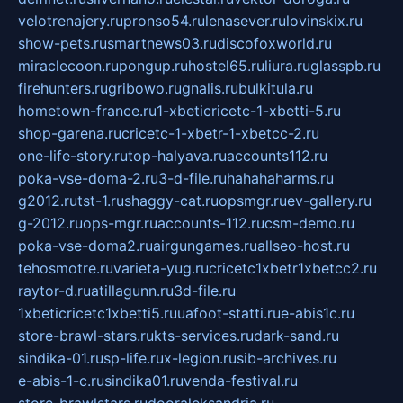
velotrenajery.ru
pronso54.ru
lenasever.ru
lovinskix.ru
show-pets.ru
smartnews03.ru
discofoxworld.ru
miraclecoon.ru
pongup.ru
hostel65.ru
liura.ru
glasspb.ru
firehunters.ru
gribowo.ru
gnalis.ru
bulkitula.ru
hometown-france.ru
1-xbeticricetc-1-xbetti-5.ru
shop-garena.ru
cricetc-1-xbetr-1-xbetcc-2.ru
one-life-story.ru
top-halyava.ru
accounts112.ru
poka-vse-doma-2.ru
3-d-file.ru
hahahaharms.ru
g2012.ru
tst-1.ru
shaggy-cat.ru
opsmgr.ru
ev-gallery.ru
g-2012.ru
ops-mgr.ru
accounts-112.ru
csm-demo.ru
poka-vse-doma2.ru
airgungames.ru
allseo-host.ru
tehosmotre.ru
varieta-yug.ru
cricetc1xbetr1xbetcc2.ru
raytor-d.ru
atillagunn.ru
3d-file.ru
1xbeticricetc1xbetti5.ru
uafoot-statti.ru
e-abis1c.ru
store-brawl-stars.ru
kts-services.ru
dark-sand.ru
sindika-01.ru
sp-life.ru
x-legion.ru
sib-archives.ru
e-abis-1-c.ru
sindika01.ru
venda-festival.ru
store-brawlstars.ru
dooraleksandria.ru