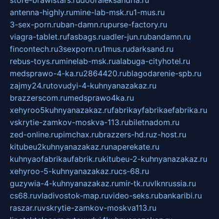
antenna-highly.ru
mine-lab-msk.ru
1-mus.ru
3-sex-porn.ru
ban-damn.ru
purse-factory.ru
viagra-tablet.ru
fasbags.ru
adler-jun.ru
bandamn.ru
fincontech.ru
3sexporn.ru
1mus.ru
darksand.ru
rebus-toys.ru
minelab-msk.ru
alabuga-cityhotel.ru
medsprawo-4-ka.ru
2864420.ru
blagodarenie-spb.ru
zajmy24.ru
tovudyi-4-kuhnyanazakaz.ru
brazzerscom.ru
medsprawo4ka.ru
xehyroo5kuhnyanazakaz.ru
fabrikayfabrikaefabrika.ru
vskrytie-zamkov-moskva-113.ru
biletnadom.ru
zed-online.ru
pimchax.ru
brazzers-hd.ru
z-host.ru
kitubeu2kuhnyanazakaz.ru
naperekate.ru
kuhnyaofabrikaufabrik.ru
kitubeu-2-kuhnyanazakaz.ru
xehyroo-5-kuhnyanazakaz.ru
cs-68.ru
guzywia-4-kuhnyanazakaz.ru
mir-tk.ru
vlknrussia.ru
cs68.ru
vladivostok-map.ru
video-seks.ru
bankaribi.ru
raszar.ru
vskrytie-zamkov-moskva113.ru