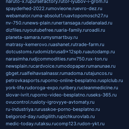
naruto-x.ru
pursefactory.ru
tor-lyubov-i-grom.ru
spayderhed-2022.ru
movieone.ru
evro-dez.ru
webamator.ru
ma-absolut1.ru
avtopomosch27.ru
nv-750.ru
news-plain.ru
nertansaga.ru
delanalad.ru
dizfiles.ru
youtubefree.ru
aria-family.ru
roadli.ru
planeta-samara.ru
mysmartbuy.ru
matrasy-kemerovo.ru
ashanet.ru
trade-farm.ru
dotcustoms.ru
domizbrusa9x12spb.ru
autodamp.ru
narasimha.ru
djcommodities.ru
nv750.ru
x-ton.ru
newsplain.ru
cardvoice.ru
modopaper.ru
manunae.ru
gbget.ru
alfeihavsalnassr.ru
madoma.ru
tajuncos.ru
petrovkasports.ru
porno-online-besplatno.ru
splclub.ru
york-life.ru
doroga-expo.ru
ribery.ru
cleanmedicine.ru
slovar-ivrit.ru
porno-video-besplatno.ru
seks-365.ru
ovucontrol.ru
sloty-igrovyye-avtomaty.ru
ru-industriya.ru
russkoe-porno-besplatno.ru
belgorod-day.ru
digilith.ru
pichkurovlab.ru
medic-today.ru
taksu.ru
comp123.ru
don-ykt.ru