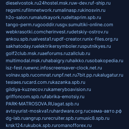
dieselvostok.ru
24hostel.msk.ru
w-dev.ru
f-ship.ru
regsmi.ru
filmnetwork.ru
malinasp.ru
kinosvin.ru
h2o-salon.ru
malutkayork.ru
deltaprim.spb.ru
tango-perm.ru
gooddir.ru
sgv.su
multiki-online.com
webkrasotki.com
cherinvest.ru
detskiy-ostrov.ru
ankou.spb.ru
alvesta1.ru
pdf-creator.ru
nix-files.org.ru
sakhatoday.ru
elektrikersymboler.ru
sputnikyes.ru
golf2club.msk.ru
aeforums.ru
zallclub.ru
multimodal.msk.ru
habaigry.ru
haikko.ru
sobakopedia.ru
isz-fest.ru
ewnc.info
screensaver-clock.net.ru
volnav.spb.ru
comnat.ru
npf.net.ru
7bit.pp.ru
kalugatur.ru
tesiaes.ru
card.com.ru
kazanka.spb.ru
gildiya-kuznecov.ru
kameryboavision.ru
griffoncom.spb.ru
fabrika-emotsiy.ru
PARK-MATROSOVA.RU
agat.spb.ru
avtoyurist-moskva1.ru
hardware.org.ru
схема-авто.рф
dg-lab.ru
angrup.ru
recruiter.spb.ru
music8.spb.ru
krsk124.ru
kubok.spb.ru
romanofforex.ru