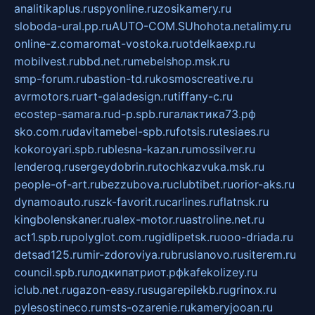
analitikaplus.ru
spyonline.ru
zosikamery.ru
sloboda-ural.pp.ru
AUTO-COM.SU
hohota.net
alimy.ru
online-z.com
aromat-vostoka.ru
otdelkaexp.ru
mobilvest.ru
bbd.net.ru
mebelshop.msk.ru
smp-forum.ru
bastion-td.ru
kosmoscreative.ru
avrmotors.ru
art-galadesign.ru
tiffany-c.ru
ecostep-samara.ru
d-p.spb.ru
галактика73.рф
sko.com.ru
davitamebel-spb.ru
fotsis.ru
tesiaes.ru
kokoroyari.spb.ru
blesna-kazan.ru
mossilver.ru
lenderoq.ru
sergeydobrin.ru
tochkazvuka.msk.ru
people-of-art.ru
bezzubova.ru
clubtibet.ru
orior-aks.ru
dynamoauto.ru
szk-favorit.ru
carlines.ru
flatnsk.ru
kingbolenskaner.ru
alex-motor.ru
astroline.net.ru
act1.spb.ru
polyglot.com.ru
gidlipetsk.ru
ooo-driada.ru
detsad125.ru
mir-zdoroviya.ru
bruslanovo.ru
siterem.ru
council.spb.ru
лодкипатриот.рф
kafekolizey.ru
iclub.net.ru
gazon-easy.ru
sugarepilekb.ru
grinox.ru
pylesostineco.ru
msts-ozarenie.ru
kameryjooan.ru