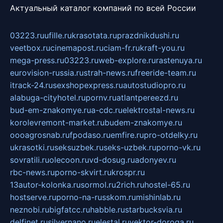
Актуальный каталог компаний по всей России
03223.ru
ufille.ru
krasotata.ru
prazdnikdushi.ru
veetbox.ru
cinemapost.ru
ciam-fr.ru
kraft-you.ru
mega-press.ru
03223.ru
web-explore.ru
rastenuya.ru
eurovision-russia.ru
strah-news.ru
freeride-team.ru
itrack-24.ru
sexshopexpress.ru
autostudiopro.ru
alabuga-cityhotel.ru
pornv.ru
atlantpereezd.ru
bud-em-znakomye.ru
a-cdc.ru
elektrostal-news.ru
korolevremont-market.ru
budem-znakomye.ru
oooagrosnab.ru
fpodaso.ru
emfire.ru
pro-otdelky.ru
ukrasotki.ru
seksuzbek.ru
seks-uzbek.ru
porno-vk.ru
sovratili.ru
olecoon.ru
vd-dosug.ru
adonyev.ru
rbc-news.ru
porno-skvirt.ru
krospr.ru
13autor-kolonka.ru
sormol.ru
2rich.ru
hostel-65.ru
hostserve.ru
porno-na-russkom.ru
mishinlab.ru
neznobi.ru
bigfatcc.ru
habble.ru
starbucksvia.ru
delfinet.ru
silvernano.ru
elestal.ru
vektor-doroga.ru