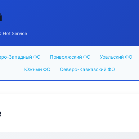
й
 Hot Service
еро-Западный ФО
Приволжский ФО
Уральский ФО
Южный ФО
Северо-Кавказский ФО
e