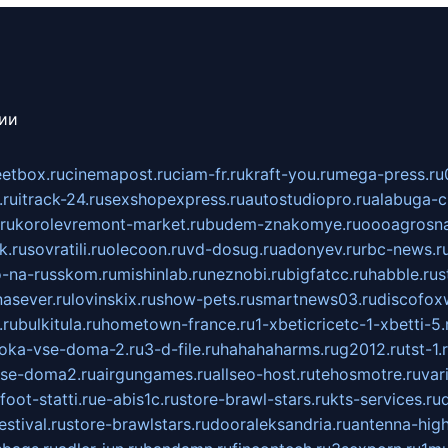
сии
eetbox.ru
cinemapost.ru
ciam-fr.ru
kraft-you.ru
mega-press.ru
.ru
itrack-24.ru
sexshopexpress.ru
autostudiopro.ru
alabuga-ci
ru
korolevremont-market.ru
budem-znakomye.ru
oooagrosna
k.ru
sovratili.ru
olecoon.ru
vd-dosug.ru
adonyev.ru
rbc-news.r
-na-russkom.ru
mishinlab.ru
neznobi.ru
bigfatcc.ru
habble.ru
s
nasever.ru
lovinskix.ru
show-pets.ru
smartnews03.ru
discofox
.ru
bulkitula.ru
hometown-france.ru
1-xbeticricetc-1-xbetti-5.
oka-vse-doma-2.ru
3-d-file.ru
hahahaharms.ru
g2012.ru
tst-1.
se-doma2.ru
airgungames.ru
allseo-host.ru
tehosmotre.ru
var
foot-statti.ru
e-abis1c.ru
store-brawl-stars.ru
kts-services.ru
stival.ru
store-brawlstars.ru
dooraleksandria.ru
antenna-high