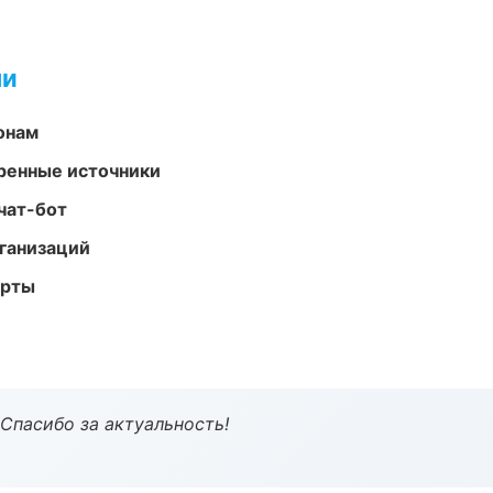
ми
онам
еренные источники
чат-бот
ганизаций
арты
 Спасибо за актуальность!