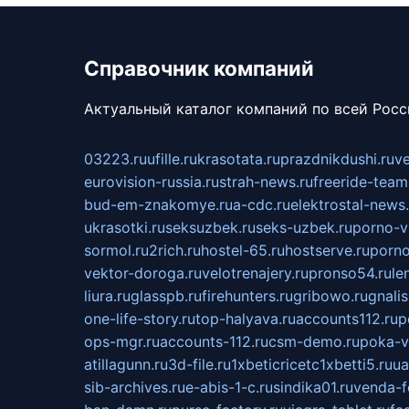
Справочник компаний
Актуальный каталог компаний по всей Рос
03223.ru
ufille.ru
krasotata.ru
prazdnikdushi.ru
v
eurovision-russia.ru
strah-news.ru
freeride-team
bud-em-znakomye.ru
a-cdc.ru
elektrostal-news.
ukrasotki.ru
seksuzbek.ru
seks-uzbek.ru
porno-v
sormol.ru
2rich.ru
hostel-65.ru
hostserve.ru
porno
vektor-doroga.ru
velotrenajery.ru
pronso54.ru
le
liura.ru
glasspb.ru
firehunters.ru
gribowo.ru
gnalis
one-life-story.ru
top-halyava.ru
accounts112.ru
p
ops-mgr.ru
accounts-112.ru
csm-demo.ru
poka-v
atillagunn.ru
3d-file.ru
1xbeticricetc1xbetti5.ru
ua
sib-archives.ru
e-abis-1-c.ru
sindika01.ru
venda-fe