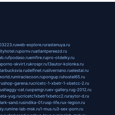
03223.ru
web-explore.ru
rastenuya.ru
tyhotel.ru
pornv.ru
atlantpereezd.ru
b.ru
fpodaso.ru
emfire.ru
pro-otdelky.ru
u
porno-skvirt.ru
krospr.ru
13autor-kolonka.ru
tarbucksvia.ru
delfinet.ru
silvernano.ru
elestal.ru
world.ru
miraclecoon.ru
pongup.ru
hostel65.ru
ru
shop-garena.ru
cricetc-1-xbetr-1-xbetcc-2.ru
ru
shaggy-cat.ru
opsmgr.ru
ev-gallery.ru
g-2012.ru
ieta-yug.ru
cricetc1xbetr1xbetcc2.ru
raytor-d.ru
dark-sand.ru
sindika-01.ru
sp-life.ru
x-legion.ru
ly.ru
mine-lab-msk.ru
1-mus.ru
3-sex-porn.ru