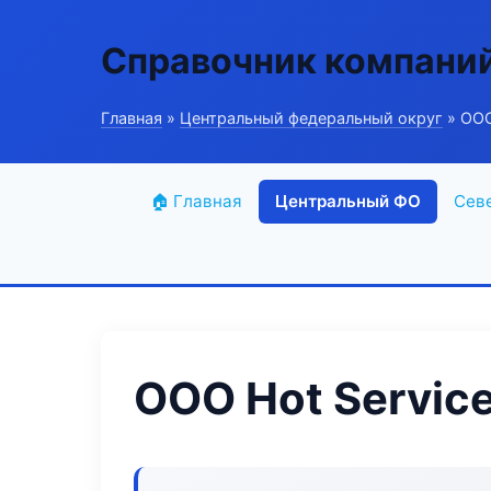
Справочник компани
Главная
»
Центральный федеральный округ
» ООО
🏠 Главная
Центральный ФО
Сев
ООО Hot Servic