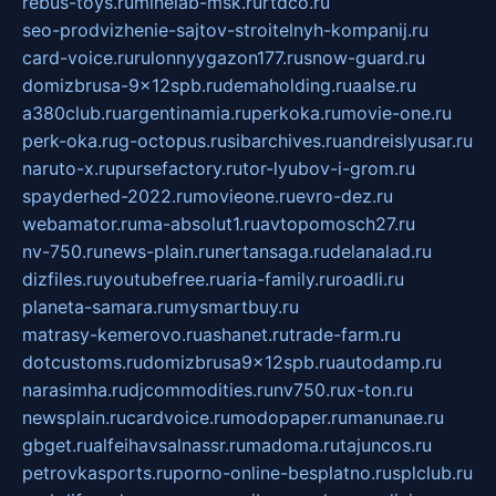
rebus-toys.ru
minelab-msk.ru
rtdco.ru
seo-prodvizhenie-sajtov-stroitelnyh-kompanij.ru
card-voice.ru
rulonnyygazon177.ru
snow-guard.ru
domizbrusa-9x12spb.ru
demaholding.ru
aalse.ru
a380club.ru
argentinamia.ru
perkoka.ru
movie-one.ru
perk-oka.ru
g-octopus.ru
sibarchives.ru
andreislyusar.ru
naruto-x.ru
pursefactory.ru
tor-lyubov-i-grom.ru
spayderhed-2022.ru
movieone.ru
evro-dez.ru
webamator.ru
ma-absolut1.ru
avtopomosch27.ru
nv-750.ru
news-plain.ru
nertansaga.ru
delanalad.ru
dizfiles.ru
youtubefree.ru
aria-family.ru
roadli.ru
planeta-samara.ru
mysmartbuy.ru
matrasy-kemerovo.ru
ashanet.ru
trade-farm.ru
dotcustoms.ru
domizbrusa9x12spb.ru
autodamp.ru
narasimha.ru
djcommodities.ru
nv750.ru
x-ton.ru
newsplain.ru
cardvoice.ru
modopaper.ru
manunae.ru
gbget.ru
alfeihavsalnassr.ru
madoma.ru
tajuncos.ru
petrovkasports.ru
porno-online-besplatno.ru
splclub.ru