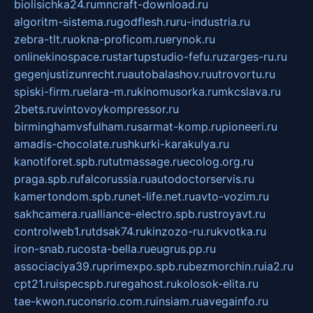
biolisichka24.ru
mncraft-download.ru
algoritm-sistema.ru
godflesh.ru
ru-industria.ru
zebra-tlt.ru
okna-proficom.ru
erynok.ru
onlinekinospace.ru
startupstudio-fefu.ru
zarges-ru.ru
gegenjustizunrecht.ru
autobalashov.ru
utrovortu.ru
spiski-firm.ru
elara-m.ru
kinomusorka.ru
mkcslava.ru
2bets.ru
vintovoykompressor.ru
birminghamvsfulham.ru
sarmat-komp.ru
pioneeri.ru
amadis-chocolate.ru
shkurki-karakulya.ru
kanotiforet.spb.ru
tutmassage.ru
ecolog.org.ru
praga.spb.ru
falcorussia.ru
autodoctorservis.ru
kamertondom.spb.ru
net-life.net.ru
avto-vozim.ru
sakhcamera.ru
alliance-electro.spb.ru
stroyavt.ru
controlweb1.ru
tdsak74.ru
kinzozo-ru.ru
kvotka.ru
iron-snab.ru
costa-bella.ru
eugrus.pp.ru
associaciya39.ru
primexpo.spb.ru
bezmorchin.ru
ia2.ru
cpt21.ru
ispecspb.ru
regahost.ru
kolosok-elita.ru
tae-kwon.ru
consrio.com.ru
insiam.ru
avegainfo.ru