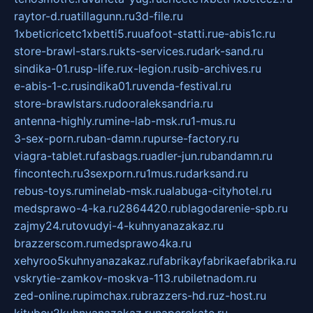
raytor-d.ru
atillagunn.ru
3d-file.ru
1xbeticricetc1xbetti5.ru
uafoot-statti.ru
e-abis1c.ru
store-brawl-stars.ru
kts-services.ru
dark-sand.ru
sindika-01.ru
sp-life.ru
x-legion.ru
sib-archives.ru
e-abis-1-c.ru
sindika01.ru
venda-festival.ru
store-brawlstars.ru
dooraleksandria.ru
antenna-highly.ru
mine-lab-msk.ru
1-mus.ru
3-sex-porn.ru
ban-damn.ru
purse-factory.ru
viagra-tablet.ru
fasbags.ru
adler-jun.ru
bandamn.ru
fincontech.ru
3sexporn.ru
1mus.ru
darksand.ru
rebus-toys.ru
minelab-msk.ru
alabuga-cityhotel.ru
medsprawo-4-ka.ru
2864420.ru
blagodarenie-spb.ru
zajmy24.ru
tovudyi-4-kuhnyanazakaz.ru
brazzerscom.ru
medsprawo4ka.ru
xehyroo5kuhnyanazakaz.ru
fabrikayfabrikaefabrika.ru
vskrytie-zamkov-moskva-113.ru
biletnadom.ru
zed-online.ru
pimchax.ru
brazzers-hd.ru
z-host.ru