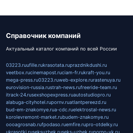
Справочник компаний
Актуальный каталог компаний по всей России
03223.ru
ufille.ru
krasotata.ru
prazdnikdushi.ru
veetbox.ru
cinemapost.ru
ciam-fr.ru
kraft-you.ru
mega-press.ru
03223.ru
web-explore.ru
rastenuya.ru
eurovision-russia.ru
strah-news.ru
freeride-team.ru
itrack-24.ru
sexshopexpress.ru
autostudiopro.ru
alabuga-cityhotel.ru
pornv.ru
atlantpereezd.ru
bud-em-znakomye.ru
a-cdc.ru
elektrostal-news.ru
korolevremont-market.ru
budem-znakomye.ru
oooagrosnab.ru
fpodaso.ru
emfire.ru
pro-otdelky.ru
ukrasotki.ru
seksuzbek.ru
seks-uzbek.ru
porno-vk.ru