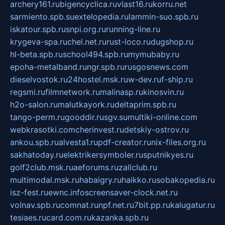
archery161.ru
bigencyclica.ru
vlast16.ru
korru.net
sarmiento.spb.su
extelopedia.ru
lammin-suo.spb.ru
iskatour.spb.ru
snpi.org.ru
running-line.ru
krygeva-spa.ru
chel.net.ru
rust-loco.ru
dugshop.ru
hl-beta.spb.ru
school494.spb.ru
mymubaby.ru
epoha-metalband.ru
ngr.spb.ru
rusgosnews.com
dieselvostok.ru
24hostel.msk.ru
w-dev.ru
f-ship.ru
regsmi.ru
filmnetwork.ru
malinasp.ru
kinosvin.ru
h2o-salon.ru
malutkayork.ru
deltaprim.spb.ru
tango-perm.ru
gooddir.ru
sgv.su
multiki-online.com
webkrasotki.com
cherinvest.ru
detskiy-ostrov.ru
ankou.spb.ru
alvesta1.ru
pdf-creator.ru
nix-files.org.ru
sakhatoday.ru
elektrikersymboler.ru
sputnikyes.ru
golf2club.msk.ru
aeforums.ru
zallclub.ru
multimodal.msk.ru
habaigry.ru
haikko.ru
sobakopedia.ru
isz-fest.ru
ewnc.info
screensaver-clock.net.ru
volnav.spb.ru
comnat.ru
npf.net.ru
7bit.pp.ru
kalugatur.ru
tesiaes.ru
card.com.ru
kazanka.spb.ru