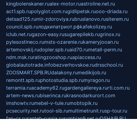
kingbolenskaner.ru
alex-motor.ru
astroline.net.ru
act1.spb.ru
polyglot.com.ru
gidlipetsk.ru
ooo-driada.ru
detsad125.ru
mir-zdoroviya.ru
bruslanovo.ru
siterem.ru
council.spb.ru
лодкипатриот.рф
kafekolizey.ru
iclub.net.ru
gazon-easy.ru
sugarepilekb.ru
grinox.ru
pylesostineco.ru
msts-ozarenie.ru
kameryjooan.ru
artemovskij.ru
dopler.spb.ru
aid70.ru
metall-perm.ru
ndm.msk.ru
ratingzooshop.ru
apiaccess.ru
globalautotrade.info
bezverhovskoe.ru
drsschool.ru
ZOOSMART.SPB.RU
dalakony.ru
medikijob.ru
remontt.spb.ru
photostudia.spb.ru
myragon.ru
terramia.ru
academy62.ru
gardengallereya.ru
rti.com.ru
artem-news.ru
biserinca.ru
krasnodarkurort.com
imshowtv.ru
mebel-v-tule.ru
mobtopik.ru
pcsecurity.net.ru
tool-sib.ru
multimetrunit.ru
sp-tour.ru
fan-cs.ru
santeh-russia.ru
symbian9.net.ru
DSHAIR.RU
tmmotors.spb.ru
xjocuricopii.com
musavtomat.msk.ru
obustrojdom.ru
sovetcik.ru
ybaranovskaya.ru