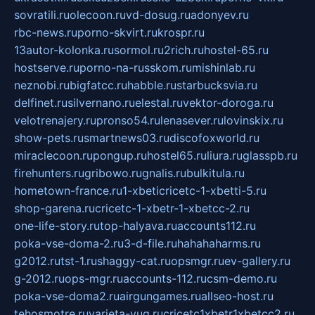
sovratili.ru
olecoon.ru
vd-dosug.ru
adonyev.ru
rbc-news.ru
porno-skvirt.ru
krospr.ru
13autor-kolonka.ru
sormol.ru
2rich.ru
hostel-65.ru
hostserve.ru
porno-na-russkom.ru
mishinlab.ru
neznobi.ru
bigfatcc.ru
habble.ru
starbucksvia.ru
delfinet.ru
silvernano.ru
elestal.ru
vektor-doroga.ru
velotrenajery.ru
pronso54.ru
lenasever.ru
lovinskix.ru
show-pets.ru
smartnews03.ru
discofoxworld.ru
miraclecoon.ru
pongup.ru
hostel65.ru
liura.ru
glasspb.ru
firehunters.ru
gribowo.ru
gnalis.ru
bulkitula.ru
hometown-france.ru
1-xbeticricetc-1-xbetti-5.ru
shop-garena.ru
cricetc-1-xbetr-1-xbetcc-2.ru
one-life-story.ru
top-halyava.ru
accounts112.ru
poka-vse-doma-2.ru
3-d-file.ru
hahahaharms.ru
g2012.ru
tst-1.ru
shaggy-cat.ru
opsmgr.ru
ev-gallery.ru
g-2012.ru
ops-mgr.ru
accounts-112.ru
csm-demo.ru
poka-vse-doma2.ru
airgungames.ru
allseo-host.ru
tehosmotre.ru
varieta-yug.ru
cricetc1xbetr1xbetcc2.ru