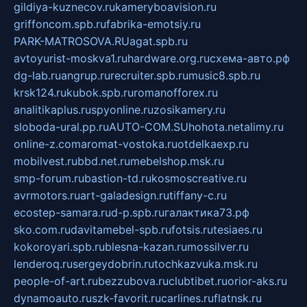
gildiya-kuznecov.ru
kameryboavision.ru
griffoncom.spb.ru
fabrika-emotsiy.ru
PARK-MATROSOVA.RU
agat.spb.ru
avtoyurist-moskva1.ru
hardware.org.ru
схема-авто.рф
dg-lab.ru
angrup.ru
recruiter.spb.ru
music8.spb.ru
krsk124.ru
kubok.spb.ru
romanofforex.ru
analitikaplus.ru
spyonline.ru
zosikamery.ru
sloboda-ural.pp.ru
AUTO-COM.SU
hohota.net
alimy.ru
online-z.com
aromat-vostoka.ru
otdelkaexp.ru
mobilvest.ru
bbd.net.ru
mebelshop.msk.ru
smp-forum.ru
bastion-td.ru
kosmoscreative.ru
avrmotors.ru
art-galadesign.ru
tiffany-c.ru
ecostep-samara.ru
d-p.spb.ru
галактика73.рф
sko.com.ru
davitamebel-spb.ru
fotsis.ru
tesiaes.ru
kokoroyari.spb.ru
blesna-kazan.ru
mossilver.ru
lenderoq.ru
sergeydobrin.ru
tochkazvuka.msk.ru
people-of-art.ru
bezzubova.ru
clubtibet.ru
orior-aks.ru
dynamoauto.ru
szk-favorit.ru
carlines.ru
flatnsk.ru