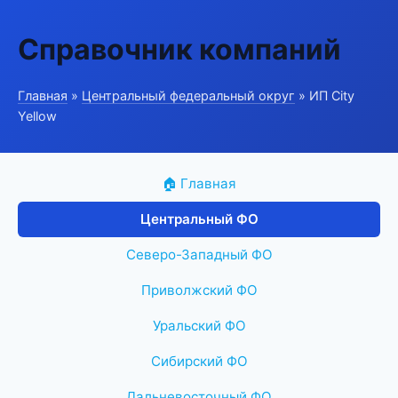
Справочник компаний
Главная
»
Центральный федеральный округ
» ИП City
Yellow
🏠 Главная
Центральный ФО
Северо-Западный ФО
Приволжский ФО
Уральский ФО
Сибирский ФО
Дальневосточный ФО