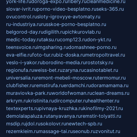
york-life.ru
doroga-expo.ru
ribery.ru
cleanmedicine.ru
slovar-ivrit.ru
porno-video-besplatno.ru
seks-365.ru
ovucontrol.ru
sloty-igrovyye-avtomaty.ru
ru-industriya.ru
russkoe-porno-besplatno.ru
belgorod-day.ru
digilith.ru
pichkurovlab.ru
medic-today.ru
taksu.ru
comp123.ru
don-ykt.ru
teensvoice.ru
imgsharing.ru
domashnee-porno.ru
eva-elfie.ru
foto-tur.ru
biz-doska.ru
metropoltravel.ru
veslo-i-yakor.ru
borodino-media.ru
rostotsky.ru
regionufa.ru
weiss-bet.ru
zaryna.ru
casinotablet.ru
universalia.ru
remont-mebeli-moscow.ru
termomur.ru
clubfisher.ru
remstirufa.ru
erdamchi.ru
doramamama.ru
muraviovka-park.ru
worldofwoman.ru
clean-dreams.ru
arkrym.ru
kristinita.ru
dircomputer.ru
healthenter.ru
textexperts.ru
pivnaya-kruzhka.ru
kinofilmy-2021.ru
demolalapaluza.ru
tanyavanya.ru
remstir-tolyatti.ru
msdip.ru
jdol.ru
sokolovr.ru
newtech-spb.ru
rezemkleim.ru
massage-tai.ru
seonub.ru
zvonitut.ru