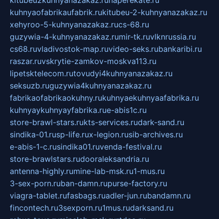
kitubeu2kuhnyanazakaz.ru
naperekate.ru
kuhnyaofabrikaufabrik.ru
kitubeu-2-kuhnyanazakaz.ru
xehyroo-5-kuhnyanazakaz.ru
cs-68.ru
guzywia-4-kuhnyanazakaz.ru
mir-tk.ru
vlknrussia.ru
cs68.ru
vladivostok-map.ru
video-seks.ru
bankaribi.ru
raszar.ru
vskrytie-zamkov-moskva113.ru
lipetsktelecom.ru
tovudyi4kuhnyanazakaz.ru
seksuzb.ru
guzywia4kuhnyanazakaz.ru
fabrikaofabrikaokuhny.ru
kuhnyaekuhnyaafabrika.ru
kuhnyaykuhnyayfabrika.ru
e-abis1c.ru
store-brawl-stars.ru
kts-services.ru
dark-sand.ru
sindika-01.ru
sp-life.ru
x-legion.ru
sib-archives.ru
e-abis-1-c.ru
sindika01.ru
venda-festival.ru
store-brawlstars.ru
dooraleksandria.ru
antenna-highly.ru
mine-lab-msk.ru
1-mus.ru
3-sex-porn.ru
ban-damn.ru
purse-factory.ru
viagra-tablet.ru
fasbags.ru
adler-jun.ru
bandamn.ru
fincontech.ru
3sexporn.ru
1mus.ru
darksand.ru