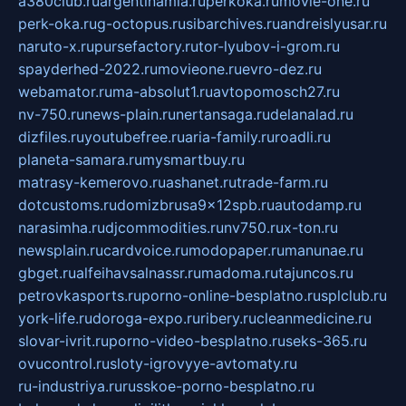
a380club.ru
argentinamia.ru
perkoka.ru
movie-one.ru
perk-oka.ru
g-octopus.ru
sibarchives.ru
andreislyusar.ru
naruto-x.ru
pursefactory.ru
tor-lyubov-i-grom.ru
spayderhed-2022.ru
movieone.ru
evro-dez.ru
webamator.ru
ma-absolut1.ru
avtopomosch27.ru
nv-750.ru
news-plain.ru
nertansaga.ru
delanalad.ru
dizfiles.ru
youtubefree.ru
aria-family.ru
roadli.ru
planeta-samara.ru
mysmartbuy.ru
matrasy-kemerovo.ru
ashanet.ru
trade-farm.ru
dotcustoms.ru
domizbrusa9x12spb.ru
autodamp.ru
narasimha.ru
djcommodities.ru
nv750.ru
x-ton.ru
newsplain.ru
cardvoice.ru
modopaper.ru
manunae.ru
gbget.ru
alfeihavsalnassr.ru
madoma.ru
tajuncos.ru
petrovkasports.ru
porno-online-besplatno.ru
splclub.ru
york-life.ru
doroga-expo.ru
ribery.ru
cleanmedicine.ru
slovar-ivrit.ru
porno-video-besplatno.ru
seks-365.ru
ovucontrol.ru
sloty-igrovyye-avtomaty.ru
ru-industriya.ru
russkoe-porno-besplatno.ru