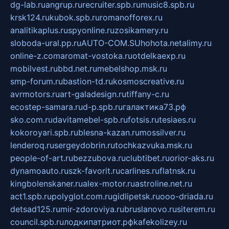
dg-lab.ru
angrup.ru
recruiter.spb.ru
music8.spb.ru
krsk124.ru
kubok.spb.ru
romanofforex.ru
analitikaplus.ru
spyonline.ru
zosikamery.ru
sloboda-ural.pp.ru
AUTO-COM.SU
hohota.net
alimy.ru
online-z.com
aromat-vostoka.ru
otdelkaexp.ru
mobilvest.ru
bbd.net.ru
mebelshop.msk.ru
smp-forum.ru
bastion-td.ru
kosmoscreative.ru
avrmotors.ru
art-galadesign.ru
tiffany-c.ru
ecostep-samara.ru
d-p.spb.ru
галактика73.рф
sko.com.ru
davitamebel-spb.ru
fotsis.ru
tesiaes.ru
kokoroyari.spb.ru
blesna-kazan.ru
mossilver.ru
lenderoq.ru
sergeydobrin.ru
tochkazvuka.msk.ru
people-of-art.ru
bezzubova.ru
clubtibet.ru
orior-aks.ru
dynamoauto.ru
szk-favorit.ru
carlines.ru
flatnsk.ru
kingbolenskaner.ru
alex-motor.ru
astroline.net.ru
act1.spb.ru
polyglot.com.ru
gidlipetsk.ru
ooo-driada.ru
detsad125.ru
mir-zdoroviya.ru
bruslanovo.ru
siterem.ru
council.spb.ru
лодкипатриот.рф
kafekolizey.ru