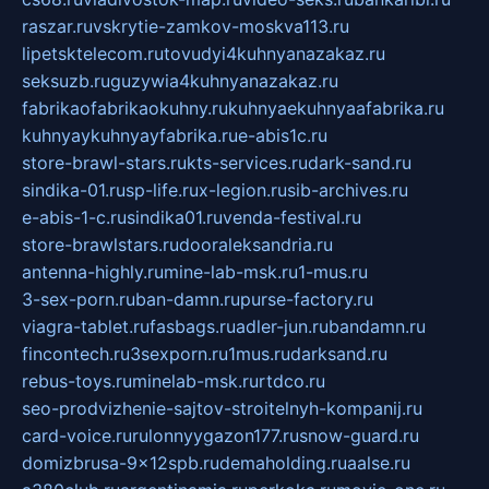
raszar.ru
vskrytie-zamkov-moskva113.ru
lipetsktelecom.ru
tovudyi4kuhnyanazakaz.ru
seksuzb.ru
guzywia4kuhnyanazakaz.ru
fabrikaofabrikaokuhny.ru
kuhnyaekuhnyaafabrika.ru
kuhnyaykuhnyayfabrika.ru
e-abis1c.ru
store-brawl-stars.ru
kts-services.ru
dark-sand.ru
sindika-01.ru
sp-life.ru
x-legion.ru
sib-archives.ru
e-abis-1-c.ru
sindika01.ru
venda-festival.ru
store-brawlstars.ru
dooraleksandria.ru
antenna-highly.ru
mine-lab-msk.ru
1-mus.ru
3-sex-porn.ru
ban-damn.ru
purse-factory.ru
viagra-tablet.ru
fasbags.ru
adler-jun.ru
bandamn.ru
fincontech.ru
3sexporn.ru
1mus.ru
darksand.ru
rebus-toys.ru
minelab-msk.ru
rtdco.ru
seo-prodvizhenie-sajtov-stroitelnyh-kompanij.ru
card-voice.ru
rulonnyygazon177.ru
snow-guard.ru
domizbrusa-9x12spb.ru
demaholding.ru
aalse.ru