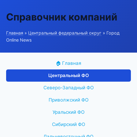
Справочник компаний
Главная
»
Центральный федеральный округ
» Город
Online News
🏠 Главная
Центральный ФО
Северо-Западный ФО
Приволжский ФО
Уральский ФО
Сибирский ФО
Дальневосточный ФО