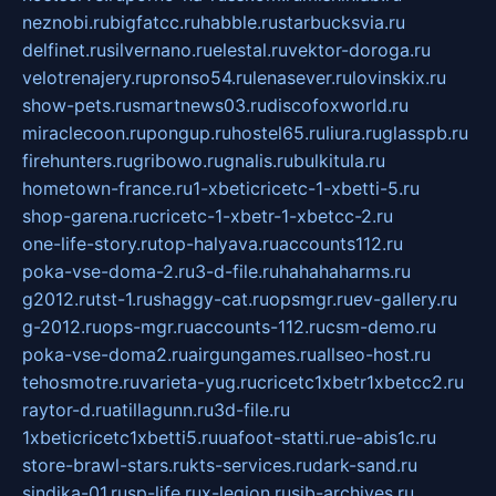
neznobi.ru
bigfatcc.ru
habble.ru
starbucksvia.ru
delfinet.ru
silvernano.ru
elestal.ru
vektor-doroga.ru
velotrenajery.ru
pronso54.ru
lenasever.ru
lovinskix.ru
show-pets.ru
smartnews03.ru
discofoxworld.ru
miraclecoon.ru
pongup.ru
hostel65.ru
liura.ru
glasspb.ru
firehunters.ru
gribowo.ru
gnalis.ru
bulkitula.ru
hometown-france.ru
1-xbeticricetc-1-xbetti-5.ru
shop-garena.ru
cricetc-1-xbetr-1-xbetcc-2.ru
one-life-story.ru
top-halyava.ru
accounts112.ru
poka-vse-doma-2.ru
3-d-file.ru
hahahaharms.ru
g2012.ru
tst-1.ru
shaggy-cat.ru
opsmgr.ru
ev-gallery.ru
g-2012.ru
ops-mgr.ru
accounts-112.ru
csm-demo.ru
poka-vse-doma2.ru
airgungames.ru
allseo-host.ru
tehosmotre.ru
varieta-yug.ru
cricetc1xbetr1xbetcc2.ru
raytor-d.ru
atillagunn.ru
3d-file.ru
1xbeticricetc1xbetti5.ru
uafoot-statti.ru
e-abis1c.ru
store-brawl-stars.ru
kts-services.ru
dark-sand.ru
sindika-01.ru
sp-life.ru
x-legion.ru
sib-archives.ru