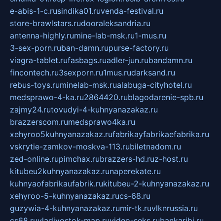
e-abis-1-c.ru
sindika01.ru
venda-festival.ru
store-brawlstars.ru
dooraleksandria.ru
antenna-highly.ru
mine-lab-msk.ru
1-mus.ru
3-sex-porn.ru
ban-damn.ru
purse-factory.ru
viagra-tablet.ru
fasbags.ru
adler-jun.ru
bandamn.ru
fincontech.ru
3sexporn.ru
1mus.ru
darksand.ru
rebus-toys.ru
minelab-msk.ru
alabuga-cityhotel.ru
medsprawo-4-ka.ru
2864420.ru
blagodarenie-spb.ru
zajmy24.ru
tovudyi-4-kuhnyanazakaz.ru
brazzerscom.ru
medsprawo4ka.ru
xehyroo5kuhnyanazakaz.ru
fabrikayfabrikaefabrika.ru
vskrytie-zamkov-moskva-113.ru
biletnadom.ru
zed-online.ru
pimchax.ru
brazzers-hd.ru
z-host.ru
kitubeu2kuhnyanazakaz.ru
naperekate.ru
kuhnyaofabrikaufabrik.ru
kitubeu-2-kuhnyanazakaz.ru
xehyroo-5-kuhnyanazakaz.ru
cs-68.ru
guzywia-4-kuhnyanazakaz.ru
mir-tk.ru
vlknrussia.ru
cs68.ru
vladivostok-map.ru
video-seks.ru
bankaribi.ru