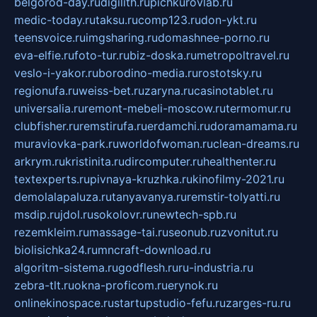
belgorod-day.ru
digilith.ru
pichkurovlab.ru
medic-today.ru
taksu.ru
comp123.ru
don-ykt.ru
teensvoice.ru
imgsharing.ru
domashnee-porno.ru
eva-elfie.ru
foto-tur.ru
biz-doska.ru
metropoltravel.ru
veslo-i-yakor.ru
borodino-media.ru
rostotsky.ru
regionufa.ru
weiss-bet.ru
zaryna.ru
casinotablet.ru
universalia.ru
remont-mebeli-moscow.ru
termomur.ru
clubfisher.ru
remstirufa.ru
erdamchi.ru
doramamama.ru
muraviovka-park.ru
worldofwoman.ru
clean-dreams.ru
arkrym.ru
kristinita.ru
dircomputer.ru
healthenter.ru
textexperts.ru
pivnaya-kruzhka.ru
kinofilmy-2021.ru
demolalapaluza.ru
tanyavanya.ru
remstir-tolyatti.ru
msdip.ru
jdol.ru
sokolovr.ru
newtech-spb.ru
rezemkleim.ru
massage-tai.ru
seonub.ru
zvonitut.ru
biolisichka24.ru
mncraft-download.ru
algoritm-sistema.ru
godflesh.ru
ru-industria.ru
zebra-tlt.ru
okna-proficom.ru
erynok.ru
onlinekinospace.ru
startupstudio-fefu.ru
zarges-ru.ru