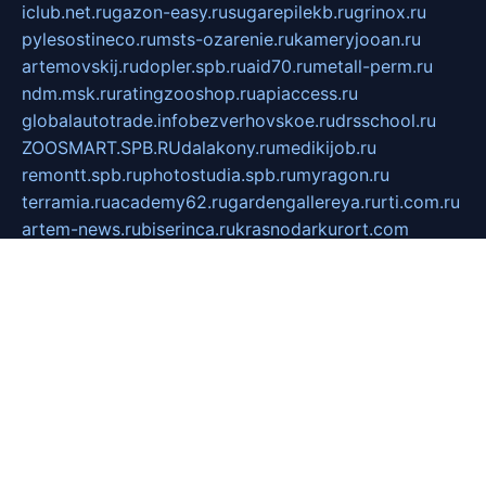
iclub.net.ru
gazon-easy.ru
sugarepilekb.ru
grinox.ru
pylesostineco.ru
msts-ozarenie.ru
kameryjooan.ru
artemovskij.ru
dopler.spb.ru
aid70.ru
metall-perm.ru
ndm.msk.ru
ratingzooshop.ru
apiaccess.ru
globalautotrade.info
bezverhovskoe.ru
drsschool.ru
ZOOSMART.SPB.RU
dalakony.ru
medikijob.ru
remontt.spb.ru
photostudia.spb.ru
myragon.ru
terramia.ru
academy62.ru
gardengallereya.ru
rti.com.ru
artem-news.ru
biserinca.ru
krasnodarkurort.com
imshowtv.ru
mebel-v-tule.ru
mobtopik.ru
pcsecurity.net.ru
tool-sib.ru
multimetrunit.ru
sp-tour.ru
fan-cs.ru
santeh-russia.ru
symbian9.net.ru
DSHAIR.RU
tmmotors.spb.ru
xjocuricopii.com
musavtomat.msk.ru
obustrojdom.ru
sovetcik.ru
ybaranovskaya.ru
ppknews.ru
cult-alshei.ru
JAPANRUSSIA.RU
proekciyamebel.ru
imper-finans.ru
rim.org.ru
glamourai.ru
brassminus.ru
zabor-pro.ru
ftn.pp.ru
dorogoe58.ru
laimengpacker.ru
kuzova-zapchasti.ru