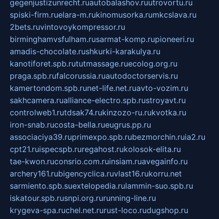
gegenjustizunrecht.ru
autobalashov.ru
utrovortu.ru
spiski-firm.ru
elara-m.ru
kinomusorka.ru
mkcslava.ru
2bets.ru
vintovoykompressor.ru
birminghamvsfulham.ru
sarmat-komp.ru
pioneeri.ru
amadis-chocolate.ru
shkurki-karakulya.ru
kanotiforet.spb.ru
tutmassage.ru
ecolog.org.ru
praga.spb.ru
falcorussia.ru
autodoctorservis.ru
kamertondom.spb.ru
net-life.net.ru
avto-vozim.ru
sakhcamera.ru
alliance-electro.spb.ru
stroyavt.ru
controlweb1.ru
tdsak74.ru
kinzozo-ru.ru
kvotka.ru
iron-snab.ru
costa-bella.ru
eugrus.pp.ru
associaciya39.ru
primexpo.spb.ru
bezmorchin.ru
ia2.ru
cpt21.ru
ispecspb.ru
regahost.ru
kolosok-elita.ru
tae-kwon.ru
consrio.com.ru
insiam.ru
avegainfo.ru
archery161.ru
bigencyclica.ru
vlast16.ru
korru.net
sarmiento.spb.su
extelopedia.ru
lammin-suo.spb.ru
iskatour.spb.ru
snpi.org.ru
running-line.ru
krygeva-spa.ru
chel.net.ru
rust-loco.ru
dugshop.ru