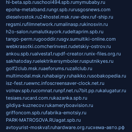
hl-beta.spb.ru
school494.spb.ru
mymubaby.ru
epoha-metalband.ru
ngr.spb.ru
rusgosnews.com
dieselvostok.ru
24hostel.msk.ru
w-dev.ru
f-ship.ru
regsmi.ru
filmnetwork.ru
malinasp.ru
kinosvin.ru
h2o-salon.ru
malutkayork.ru
deltaprim.spb.ru
tango-perm.ru
gooddir.ru
sgv.su
multiki-online.com
webkrasotki.com
cherinvest.ru
detskiy-ostrov.ru
ankou.spb.ru
alvesta1.ru
pdf-creator.ru
nix-files.org.ru
sakhatoday.ru
elektrikersymboler.ru
sputnikyes.ru
golf2club.msk.ru
aeforums.ru
zallclub.ru
multimodal.msk.ru
habaigry.ru
haikko.ru
sobakopedia.ru
isz-fest.ru
ewnc.info
screensaver-clock.net.ru
volnav.spb.ru
comnat.ru
npf.net.ru
7bit.pp.ru
kalugatur.ru
tesiaes.ru
card.com.ru
kazanka.spb.ru
gildiya-kuznecov.ru
kameryboavision.ru
griffoncom.spb.ru
fabrika-emotsiy.ru
PARK-MATROSOVA.RU
agat.spb.ru
avtoyurist-moskva1.ru
hardware.org.ru
схема-авто.рф