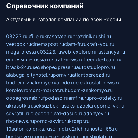
Справочник компаний
Актуальный каталог компаний по всей России
03223.ru
ufille.ru
krasotata.ru
prazdnikdushi.ru
veetbox.ru
cinemapost.ru
ciam-fr.ru
kraft-you.ru
mega-press.ru
03223.ru
web-explore.ru
rastenuya.ru
eurovision-russia.ru
strah-news.ru
freeride-team.ru
itrack-24.ru
sexshopexpress.ru
autostudiopro.ru
alabuga-cityhotel.ru
pornv.ru
atlantpereezd.ru
bud-em-znakomye.ru
a-cdc.ru
elektrostal-news.ru
korolevremont-market.ru
budem-znakomye.ru
oooagrosnab.ru
fpodaso.ru
emfire.ru
pro-otdelky.ru
ukrasotki.ru
seksuzbek.ru
seks-uzbek.ru
porno-vk.ru
sovratili.ru
olecoon.ru
vd-dosug.ru
adonyev.ru
rbc-news.ru
porno-skvirt.ru
krospr.ru
13autor-kolonka.ru
sormol.ru
2rich.ru
hostel-65.ru
hostserve.ru
porno-na-russkom.ru
mishinlab.ru