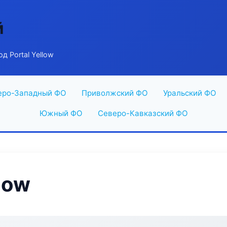
й
д Portal Yellow
еро-Западный ФО
Приволжский ФО
Уральский ФО
Южный ФО
Северо-Кавказский ФО
low