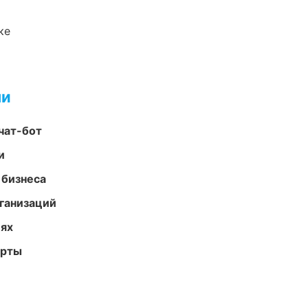
ке
ми
чат-бот
и
 бизнеса
ганизаций
иях
арты