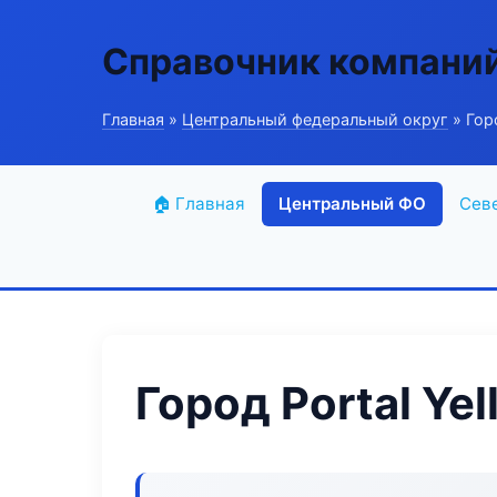
Справочник компани
Главная
»
Центральный федеральный округ
» Горо
🏠 Главная
Центральный ФО
Сев
Город Portal Yel