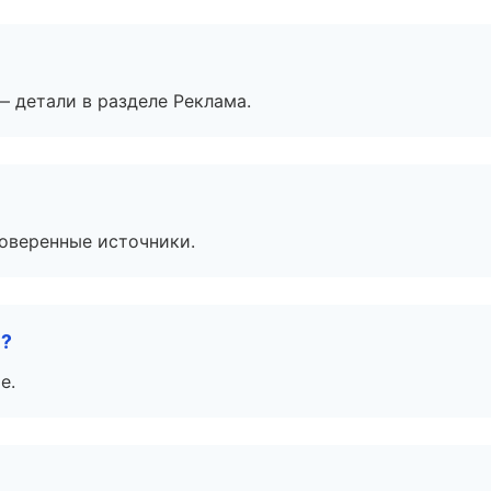
— детали в разделе Реклама.
роверенные источники.
е?
е.