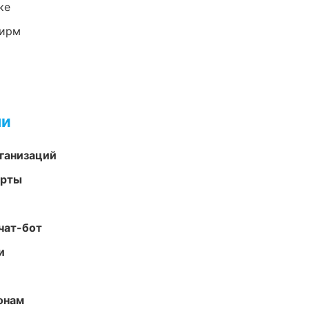
ке
фирм
ми
ганизаций
арты
чат-бот
и
онам