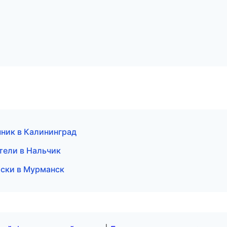
чник в Калининград
тели в Нальчик
оски в Мурманск