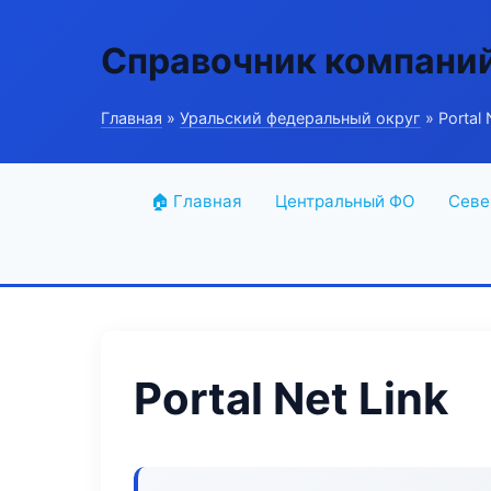
Справочник компани
Главная
»
Уральский федеральный округ
» Portal 
🏠 Главная
Центральный ФО
Севе
Portal Net Link