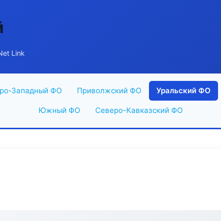
й
Net Link
ро-Западный ФО
Приволжский ФО
Уральский ФО
Южный ФО
Северо-Кавказский ФО