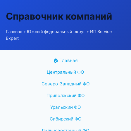
Справочник компаний
Главная
»
Южный федеральный округ
» ИП Service
Expert
🏠 Главная
Центральный ФО
Северо-Западный ФО
Приволжский ФО
Уральский ФО
Сибирский ФО
Дальневосточный ФО