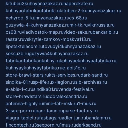
kitubeu2kuhnyanazakaz.ru
naperekate.ru
kuhnyaofabrikaufabrik.ru
kitubeu-2-kuhnyanazakaz.ru
xehyroo-5-kuhnyanazakaz.ru
cs-68.ru
guzywia-4-kuhnyanazakaz.ru
mir-tk.ru
vlknrussia.ru
cs68.ru
vladivostok-map.ru
video-seks.ru
bankaribi.ru
raszar.ru
vskrytie-zamkov-moskva113.ru
lipetsktelecom.ru
tovudyi4kuhnyanazakaz.ru
seksuzb.ru
guzywia4kuhnyanazakaz.ru
fabrikaofabrikaokuhny.ru
kuhnyaekuhnyaafabrika.ru
kuhnyaykuhnyayfabrika.ru
e-abis1c.ru
store-brawl-stars.ru
kts-services.ru
dark-sand.ru
sindika-01.ru
sp-life.ru
x-legion.ru
sib-archives.ru
e-abis-1-c.ru
sindika01.ru
venda-festival.ru
store-brawlstars.ru
dooraleksandria.ru
antenna-highly.ru
mine-lab-msk.ru
1-mus.ru
3-sex-porn.ru
ban-damn.ru
purse-factory.ru
viagra-tablet.ru
fasbags.ru
adler-jun.ru
bandamn.ru
fincontech.ru
3sexporn.ru
1mus.ru
darksand.ru