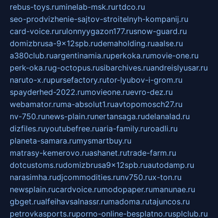
rebus-toys.ru
minelab-msk.ru
rtdco.ru
seo-prodvizhenie-sajtov-stroitelnyh-kompanij.ru
card-voice.ru
rulonnyygazon177.ru
snow-guard.ru
domizbrusa-9x12spb.ru
demaholding.ru
aalse.ru
a380club.ru
argentinamia.ru
perkoka.ru
movie-one.ru
perk-oka.ru
g-octopus.ru
sibarchives.ru
andreislyusar.ru
naruto-x.ru
pursefactory.ru
tor-lyubov-i-grom.ru
spayderhed-2022.ru
movieone.ru
evro-dez.ru
webamator.ru
ma-absolut1.ru
avtopomosch27.ru
nv-750.ru
news-plain.ru
nertansaga.ru
delanalad.ru
dizfiles.ru
youtubefree.ru
aria-family.ru
roadli.ru
planeta-samara.ru
mysmartbuy.ru
matrasy-kemerovo.ru
ashanet.ru
trade-farm.ru
dotcustoms.ru
domizbrusa9x12spb.ru
autodamp.ru
narasimha.ru
djcommodities.ru
nv750.ru
x-ton.ru
newsplain.ru
cardvoice.ru
modopaper.ru
manunae.ru
gbget.ru
alfeihavsalnassr.ru
madoma.ru
tajuncos.ru
petrovkasports.ru
porno-online-besplatno.ru
splclub.ru