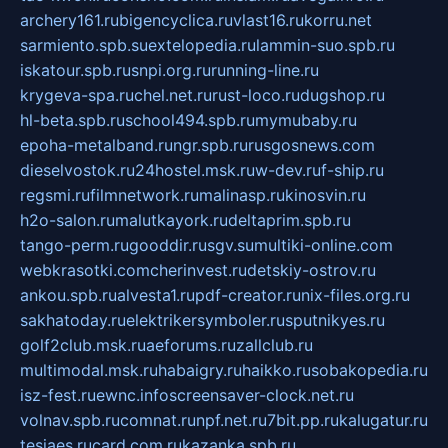
archery161.ru
bigencyclica.ru
vlast16.ru
korru.net
sarmiento.spb.su
extelopedia.ru
lammin-suo.spb.ru
iskatour.spb.ru
snpi.org.ru
running-line.ru
krygeva-spa.ru
chel.net.ru
rust-loco.ru
dugshop.ru
hl-beta.spb.ru
school494.spb.ru
mymubaby.ru
epoha-metalband.ru
ngr.spb.ru
rusgosnews.com
dieselvostok.ru
24hostel.msk.ru
w-dev.ru
f-ship.ru
regsmi.ru
filmnetwork.ru
malinasp.ru
kinosvin.ru
h2o-salon.ru
malutkayork.ru
deltaprim.spb.ru
tango-perm.ru
gooddir.ru
sgv.su
multiki-online.com
webkrasotki.com
cherinvest.ru
detskiy-ostrov.ru
ankou.spb.ru
alvesta1.ru
pdf-creator.ru
nix-files.org.ru
sakhatoday.ru
elektrikersymboler.ru
sputnikyes.ru
golf2club.msk.ru
aeforums.ru
zallclub.ru
multimodal.msk.ru
habaigry.ru
haikko.ru
sobakopedia.ru
isz-fest.ru
ewnc.info
screensaver-clock.net.ru
volnav.spb.ru
comnat.ru
npf.net.ru
7bit.pp.ru
kalugatur.ru
tesiaes.ru
card.com.ru
kazanka.spb.ru