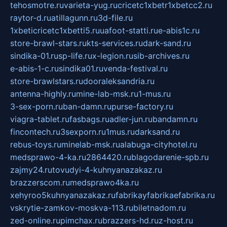
tehosmotre.ru
varieta-yug.ru
cricetc1xbetr1xbetcc2.ru
raytor-d.ru
atillagunn.ru
3d-file.ru
1xbeticricetc1xbetti5.ru
uafoot-statti.ru
e-abis1c.ru
store-brawl-stars.ru
kts-services.ru
dark-sand.ru
sindika-01.ru
sp-life.ru
x-legion.ru
sib-archives.ru
e-abis-1-c.ru
sindika01.ru
venda-festival.ru
store-brawlstars.ru
dooraleksandria.ru
antenna-highly.ru
mine-lab-msk.ru
1-mus.ru
3-sex-porn.ru
ban-damn.ru
purse-factory.ru
viagra-tablet.ru
fasbags.ru
adler-jun.ru
bandamn.ru
fincontech.ru
3sexporn.ru
1mus.ru
darksand.ru
rebus-toys.ru
minelab-msk.ru
alabuga-cityhotel.ru
medsprawo-4-ka.ru
2864420.ru
blagodarenie-spb.ru
zajmy24.ru
tovudyi-4-kuhnyanazakaz.ru
brazzerscom.ru
medsprawo4ka.ru
xehyroo5kuhnyanazakaz.ru
fabrikayfabrikaefabrika.ru
vskrytie-zamkov-moskva-113.ru
biletnadom.ru
zed-online.ru
pimchax.ru
brazzers-hd.ru
z-host.ru