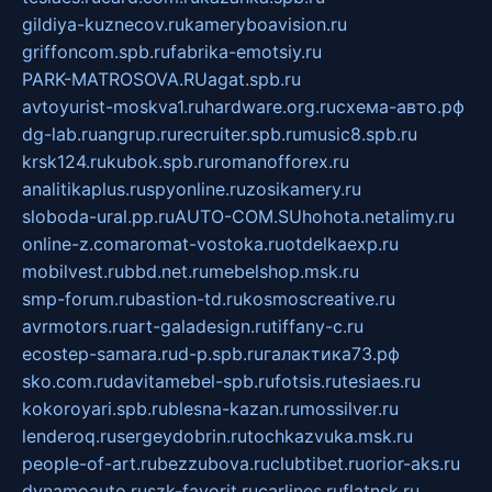
gildiya-kuznecov.ru
kameryboavision.ru
griffoncom.spb.ru
fabrika-emotsiy.ru
PARK-MATROSOVA.RU
agat.spb.ru
avtoyurist-moskva1.ru
hardware.org.ru
схема-авто.рф
dg-lab.ru
angrup.ru
recruiter.spb.ru
music8.spb.ru
krsk124.ru
kubok.spb.ru
romanofforex.ru
analitikaplus.ru
spyonline.ru
zosikamery.ru
sloboda-ural.pp.ru
AUTO-COM.SU
hohota.net
alimy.ru
online-z.com
aromat-vostoka.ru
otdelkaexp.ru
mobilvest.ru
bbd.net.ru
mebelshop.msk.ru
smp-forum.ru
bastion-td.ru
kosmoscreative.ru
avrmotors.ru
art-galadesign.ru
tiffany-c.ru
ecostep-samara.ru
d-p.spb.ru
галактика73.рф
sko.com.ru
davitamebel-spb.ru
fotsis.ru
tesiaes.ru
kokoroyari.spb.ru
blesna-kazan.ru
mossilver.ru
lenderoq.ru
sergeydobrin.ru
tochkazvuka.msk.ru
people-of-art.ru
bezzubova.ru
clubtibet.ru
orior-aks.ru
dynamoauto.ru
szk-favorit.ru
carlines.ru
flatnsk.ru