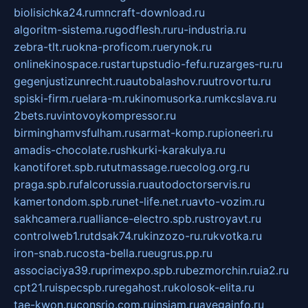
biolisichka24.ru
mncraft-download.ru
algoritm-sistema.ru
godflesh.ru
ru-industria.ru
zebra-tlt.ru
okna-proficom.ru
erynok.ru
onlinekinospace.ru
startupstudio-fefu.ru
zarges-ru.ru
gegenjustizunrecht.ru
autobalashov.ru
utrovortu.ru
spiski-firm.ru
elara-m.ru
kinomusorka.ru
mkcslava.ru
2bets.ru
vintovoykompressor.ru
birminghamvsfulham.ru
sarmat-komp.ru
pioneeri.ru
amadis-chocolate.ru
shkurki-karakulya.ru
kanotiforet.spb.ru
tutmassage.ru
ecolog.org.ru
praga.spb.ru
falcorussia.ru
autodoctorservis.ru
kamertondom.spb.ru
net-life.net.ru
avto-vozim.ru
sakhcamera.ru
alliance-electro.spb.ru
stroyavt.ru
controlweb1.ru
tdsak74.ru
kinzozo-ru.ru
kvotka.ru
iron-snab.ru
costa-bella.ru
eugrus.pp.ru
associaciya39.ru
primexpo.spb.ru
bezmorchin.ru
ia2.ru
cpt21.ru
ispecspb.ru
regahost.ru
kolosok-elita.ru
tae-kwon.ru
consrio.com.ru
insiam.ru
avegainfo.ru