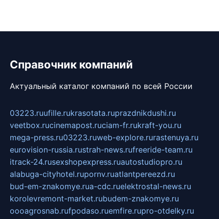
Справочник компаний
Актуальный каталог компаний по всей России
03223.ru
ufille.ru
krasotata.ru
prazdnikdushi.ru
veetbox.ru
cinemapost.ru
ciam-fr.ru
kraft-you.ru
mega-press.ru
03223.ru
web-explore.ru
rastenuya.ru
eurovision-russia.ru
strah-news.ru
freeride-team.ru
itrack-24.ru
sexshopexpress.ru
autostudiopro.ru
alabuga-cityhotel.ru
pornv.ru
atlantpereezd.ru
bud-em-znakomye.ru
a-cdc.ru
elektrostal-news.ru
korolevremont-market.ru
budem-znakomye.ru
oooagrosnab.ru
fpodaso.ru
emfire.ru
pro-otdelky.ru