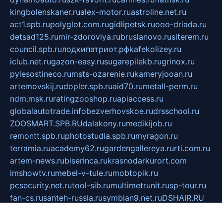
kingbolenskaner.ru
alex-motor.ru
astroline.net.ru
act1.spb.ru
polyglot.com.ru
gidlipetsk.ru
ooo-driada.ru
detsad125.ru
mir-zdoroviya.ru
bruslanovo.ru
siterem.ru
council.spb.ru
лодкипатриот.рф
kafekolizey.ru
iclub.net.ru
gazon-easy.ru
sugarepilekb.ru
grinox.ru
pylesostineco.ru
msts-ozarenie.ru
kameryjooan.ru
artemovskij.ru
dopler.spb.ru
aid70.ru
metall-perm.ru
ndm.msk.ru
ratingzooshop.ru
apiaccess.ru
globalautotrade.info
bezverhovskoe.ru
drsschool.ru
ZOOSMART.SPB.RU
dalakony.ru
medikijob.ru
remontt.spb.ru
photostudia.spb.ru
myragon.ru
terramia.ru
academy62.ru
gardengallereya.ru
rti.com.ru
artem-news.ru
biserinca.ru
krasnodarkurort.com
imshowtv.ru
mebel-v-tule.ru
mobtopik.ru
pcsecurity.net.ru
tool-sib.ru
multimetrunit.ru
sp-tour.ru
fan-cs.ru
santeh-russia.ru
symbian9.net.ru
DSHAIR.RU
tmmotors.spb.ru
xjocuricopii.com
musavtomat.msk.ru