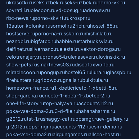
ukrasotki.ru
seksuzbek.ru
seks-uzbek.ru
porno-vk.ru
sovratili.ru
olecoon.ru
vd-dosug.ru
adonyev.ru
rbc-news.ru
porno-skvirt.ru
krospr.ru
13autor-kolonka.ru
sormol.ru
2rich.ru
hostel-65.ru
hostserve.ru
porno-na-russkom.ru
mishinlab.ru
neznobi.ru
bigfatcc.ru
habble.ru
starbucksvia.ru
delfinet.ru
silvernano.ru
elestal.ru
vektor-doroga.ru
velotrenajery.ru
pronso54.ru
lenasever.ru
lovinskix.ru
show-pets.ru
smartnews03.ru
discofoxworld.ru
miraclecoon.ru
pongup.ru
hostel65.ru
liura.ru
glasspb.ru
firehunters.ru
gribowo.ru
gnalis.ru
bulkitula.ru
hometown-france.ru
1-xbeticricetc-1-xbetti-5.ru
shop-garena.ru
cricetc-1-xbetr-1-xbetcc-2.ru
one-life-story.ru
top-halyava.ru
accounts112.ru
poka-vse-doma-2.ru
3-d-file.ru
hahahaharms.ru
g2012.ru
tst-1.ru
shaggy-cat.ru
opsmgr.ru
ev-gallery.ru
g-2012.ru
ops-mgr.ru
accounts-112.ru
csm-demo.ru
poka-vse-doma2.ru
airgungames.ru
allseo-host.ru