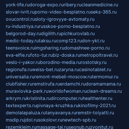
york-life.ru
doroga-expo.ru
ribery.ru
cleanmedicine.ru
slovar-ivrit.ru
porno-video-besplatno.ru
seks-365.ru
ovucontrol.ru
sloty-igrovyye-avtomaty.ru
ru-industriya.ru
russkoe-porno-besplatno.ru
belgorod-day.ru
digilith.ru
pichkurovlab.ru
medic-today.ru
taksu.ru
comp123.ru
don-ykt.ru
teensvoice.ru
imgsharing.ru
domashnee-porno.ru
eva-elfie.ru
foto-tur.ru
biz-doska.ru
metropoltravel.ru
veslo-i-yakor.ru
borodino-media.ru
rostotsky.ru
regionufa.ru
weiss-bet.ru
zaryna.ru
casinotablet.ru
universalia.ru
remont-mebeli-moscow.ru
termomur.ru
clubfisher.ru
remstirufa.ru
erdamchi.ru
doramamama.ru
muraviovka-park.ru
worldofwoman.ru
clean-dreams.ru
arkrym.ru
kristinita.ru
dircomputer.ru
healthenter.ru
textexperts.ru
pivnaya-kruzhka.ru
kinofilmy-2021.ru
demolalapaluza.ru
tanyavanya.ru
remstir-tolyatti.ru
msdip.ru
jdol.ru
sokolovr.ru
newtech-spb.ru
rezemkleim.ru
massage-tai.ru
seonub.ru
zvonitut.ru