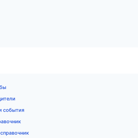
жбы
дители
 и события
равочник
 справочник