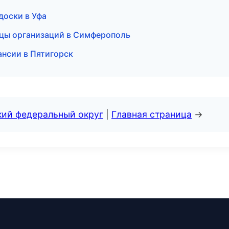
 доски в Уфа
ицы организаций в Симферополь
кансии в Пятигорск
кий федеральный округ
|
Главная страница
→