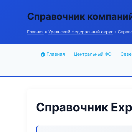
Справочник компани
Главная
»
Уральский федеральный округ
» Справо
🏠 Главная
Центральный ФО
Севе
Справочник Exp