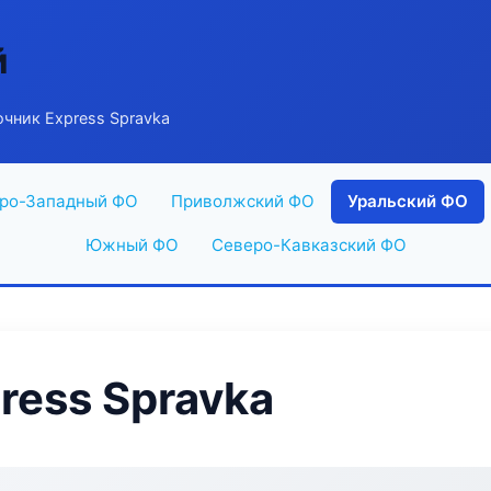
й
чник Express Spravka
ро-Западный ФО
Приволжский ФО
Уральский ФО
Южный ФО
Северо-Кавказский ФО
ress Spravka