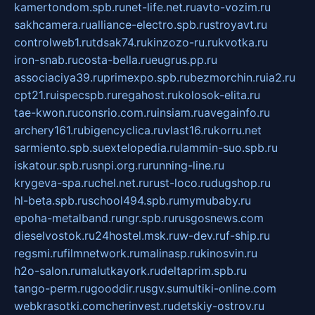
kamertondom.spb.ru
net-life.net.ru
avto-vozim.ru
sakhcamera.ru
alliance-electro.spb.ru
stroyavt.ru
controlweb1.ru
tdsak74.ru
kinzozo-ru.ru
kvotka.ru
iron-snab.ru
costa-bella.ru
eugrus.pp.ru
associaciya39.ru
primexpo.spb.ru
bezmorchin.ru
ia2.ru
cpt21.ru
ispecspb.ru
regahost.ru
kolosok-elita.ru
tae-kwon.ru
consrio.com.ru
insiam.ru
avegainfo.ru
archery161.ru
bigencyclica.ru
vlast16.ru
korru.net
sarmiento.spb.su
extelopedia.ru
lammin-suo.spb.ru
iskatour.spb.ru
snpi.org.ru
running-line.ru
krygeva-spa.ru
chel.net.ru
rust-loco.ru
dugshop.ru
hl-beta.spb.ru
school494.spb.ru
mymubaby.ru
epoha-metalband.ru
ngr.spb.ru
rusgosnews.com
dieselvostok.ru
24hostel.msk.ru
w-dev.ru
f-ship.ru
regsmi.ru
filmnetwork.ru
malinasp.ru
kinosvin.ru
h2o-salon.ru
malutkayork.ru
deltaprim.spb.ru
tango-perm.ru
gooddir.ru
sgv.su
multiki-online.com
webkrasotki.com
cherinvest.ru
detskiy-ostrov.ru