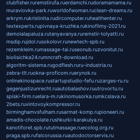
clubfisher.ru
remstirufa.ru
erdamchi.ru
doramamama.ru
muraviovka-park.ru
worldofwoman.ru
clean-dreams.ru
arkrym.ru
kristinita.ru
dircomputer.ru
healthenter.ru
textexperts.ru
pivnaya-kruzhka.ru
kinofilmy-2021.ru
demolalapaluza.ru
tanyavanya.ru
remstir-tolyatti.ru
msdip.ru
jdol.ru
sokolovr.ru
newtech-spb.ru
rezemkleim.ru
massage-tai.ru
seonub.ru
zvonitut.ru
biolisichka24.ru
mncraft-download.ru
algoritm-sistema.ru
godflesh.ru
ru-industria.ru
zebra-tlt.ru
okna-proficom.ru
erynok.ru
onlinekinospace.ru
startupstudio-fefu.ru
zarges-ru.ru
gegenjustizunrecht.ru
autobalashov.ru
utrovortu.ru
spiski-firm.ru
elara-m.ru
kinomusorka.ru
mkcslava.ru
2bets.ru
vintovoykompressor.ru
birminghamvsfulham.ru
sarmat-komp.ru
pioneeri.ru
amadis-chocolate.ru
shkurki-karakulya.ru
kanotiforet.spb.ru
tutmassage.ru
ecolog.org.ru
praga.spb.ru
falcorussia.ru
autodoctorservis.ru