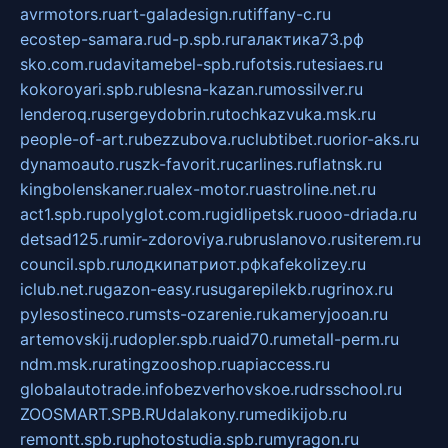
avrmotors.ru
art-galadesign.ru
tiffany-c.ru
ecostep-samara.ru
d-p.spb.ru
галактика73.рф
sko.com.ru
davitamebel-spb.ru
fotsis.ru
tesiaes.ru
kokoroyari.spb.ru
blesna-kazan.ru
mossilver.ru
lenderoq.ru
sergeydobrin.ru
tochkazvuka.msk.ru
people-of-art.ru
bezzubova.ru
clubtibet.ru
orior-aks.ru
dynamoauto.ru
szk-favorit.ru
carlines.ru
flatnsk.ru
kingbolenskaner.ru
alex-motor.ru
astroline.net.ru
act1.spb.ru
polyglot.com.ru
gidlipetsk.ru
ooo-driada.ru
detsad125.ru
mir-zdoroviya.ru
bruslanovo.ru
siterem.ru
council.spb.ru
лодкипатриот.рф
kafekolizey.ru
iclub.net.ru
gazon-easy.ru
sugarepilekb.ru
grinox.ru
pylesostineco.ru
msts-ozarenie.ru
kameryjooan.ru
artemovskij.ru
dopler.spb.ru
aid70.ru
metall-perm.ru
ndm.msk.ru
ratingzooshop.ru
apiaccess.ru
globalautotrade.info
bezverhovskoe.ru
drsschool.ru
ZOOSMART.SPB.RU
dalakony.ru
medikijob.ru
remontt.spb.ru
photostudia.spb.ru
myragon.ru