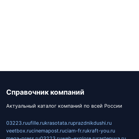
Справочник компаний
Актуальный каталог компаний по всей России
03223.ru
ufille.ru
krasotata.ru
prazdnikdushi.ru
veetbox.ru
cinemapost.ru
ciam-fr.ru
kraft-you.ru
mega-press.ru
03223.ru
web-explore.ru
rastenuya.ru