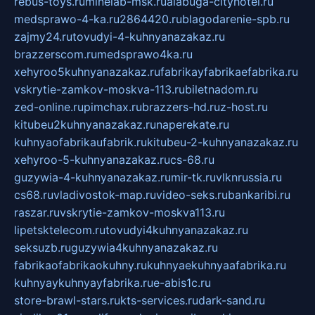
rebus-toys.ru
minelab-msk.ru
alabuga-cityhotel.ru
medsprawo-4-ka.ru
2864420.ru
blagodarenie-spb.ru
zajmy24.ru
tovudyi-4-kuhnyanazakaz.ru
brazzerscom.ru
medsprawo4ka.ru
xehyroo5kuhnyanazakaz.ru
fabrikayfabrikaefabrika.ru
vskrytie-zamkov-moskva-113.ru
biletnadom.ru
zed-online.ru
pimchax.ru
brazzers-hd.ru
z-host.ru
kitubeu2kuhnyanazakaz.ru
naperekate.ru
kuhnyaofabrikaufabrik.ru
kitubeu-2-kuhnyanazakaz.ru
xehyroo-5-kuhnyanazakaz.ru
cs-68.ru
guzywia-4-kuhnyanazakaz.ru
mir-tk.ru
vlknrussia.ru
cs68.ru
vladivostok-map.ru
video-seks.ru
bankaribi.ru
raszar.ru
vskrytie-zamkov-moskva113.ru
lipetsktelecom.ru
tovudyi4kuhnyanazakaz.ru
seksuzb.ru
guzywia4kuhnyanazakaz.ru
fabrikaofabrikaokuhny.ru
kuhnyaekuhnyaafabrika.ru
kuhnyaykuhnyayfabrika.ru
e-abis1c.ru
store-brawl-stars.ru
kts-services.ru
dark-sand.ru