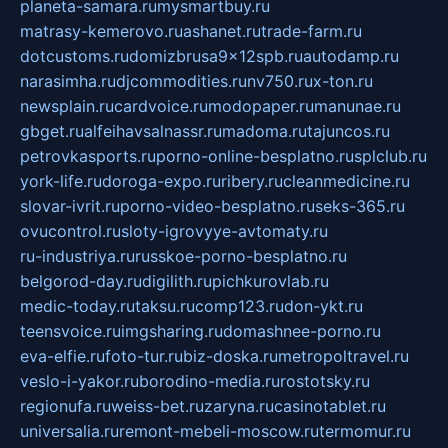
planeta-samara.ru
mysmartbuy.ru
matrasy-kemerovo.ru
ashanet.ru
trade-farm.ru
dotcustoms.ru
domizbrusa9x12spb.ru
autodamp.ru
narasimha.ru
djcommodities.ru
nv750.ru
x-ton.ru
newsplain.ru
cardvoice.ru
modopaper.ru
manunae.ru
gbget.ru
alfeihavsalnassr.ru
madoma.ru
tajuncos.ru
petrovkasports.ru
porno-online-besplatno.ru
splclub.ru
york-life.ru
doroga-expo.ru
ribery.ru
cleanmedicine.ru
slovar-ivrit.ru
porno-video-besplatno.ru
seks-365.ru
ovucontrol.ru
sloty-igrovyye-avtomaty.ru
ru-industriya.ru
russkoe-porno-besplatno.ru
belgorod-day.ru
digilith.ru
pichkurovlab.ru
medic-today.ru
taksu.ru
comp123.ru
don-ykt.ru
teensvoice.ru
imgsharing.ru
domashnee-porno.ru
eva-elfie.ru
foto-tur.ru
biz-doska.ru
metropoltravel.ru
veslo-i-yakor.ru
borodino-media.ru
rostotsky.ru
regionufa.ru
weiss-bet.ru
zaryna.ru
casinotablet.ru
universalia.ru
remont-mebeli-moscow.ru
termomur.ru