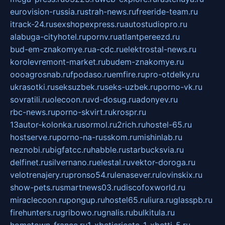
eurovision-russia.ru
strah-news.ru
freeride-team.ru
itrack-24.ru
sexshopexpress.ru
autostudiopro.ru
alabuga-cityhotel.ru
pornv.ru
atlantpereezd.ru
bud-em-znakomye.ru
a-cdc.ru
elektrostal-news.ru
korolevremont-market.ru
budem-znakomye.ru
oooagrosnab.ru
fpodaso.ru
emfire.ru
pro-otdelky.ru
ukrasotki.ru
seksuzbek.ru
seks-uzbek.ru
porno-vk.ru
sovratili.ru
olecoon.ru
vd-dosug.ru
adonyev.ru
rbc-news.ru
porno-skvirt.ru
krospr.ru
13autor-kolonka.ru
sormol.ru
2rich.ru
hostel-65.ru
hostserve.ru
porno-na-russkom.ru
mishinlab.ru
neznobi.ru
bigfatcc.ru
habble.ru
starbucksvia.ru
delfinet.ru
silvernano.ru
elestal.ru
vektor-doroga.ru
velotrenajery.ru
pronso54.ru
lenasever.ru
lovinskix.ru
show-pets.ru
smartnews03.ru
discofoxworld.ru
miraclecoon.ru
pongup.ru
hostel65.ru
liura.ru
glasspb.ru
firehunters.ru
gribowo.ru
gnalis.ru
bulkitula.ru