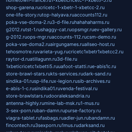
hometown-france.ru
1-xbeticricetc-1-xbetti-5.ru
shop-garena.ru
cricetc-1-xbetr-1-xbetcc-2.ru
one-life-story.ru
top-halyava.ru
accounts112.ru
poka-vse-doma-2.ru
3-d-file.ru
hahahaharms.ru
g2012.ru
tst-1.ru
shaggy-cat.ru
opsmgr.ru
ev-gallery.ru
g-2012.ru
ops-mgr.ru
accounts-112.ru
csm-demo.ru
poka-vse-doma2.ru
airgungames.ru
allseo-host.ru
tehosmotre.ru
varieta-yug.ru
cricetc1xbetr1xbetcc2.ru
raytor-d.ru
atillagunn.ru
3d-file.ru
1xbeticricetc1xbetti5.ru
uafoot-statti.ru
e-abis1c.ru
store-brawl-stars.ru
kts-services.ru
dark-sand.ru
sindika-01.ru
sp-life.ru
x-legion.ru
sib-archives.ru
e-abis-1-c.ru
sindika01.ru
venda-festival.ru
store-brawlstars.ru
dooraleksandria.ru
antenna-highly.ru
mine-lab-msk.ru
1-mus.ru
3-sex-porn.ru
ban-damn.ru
purse-factory.ru
viagra-tablet.ru
fasbags.ru
adler-jun.ru
bandamn.ru
fincontech.ru
3sexporn.ru
1mus.ru
darksand.ru