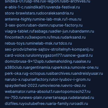
sindika-01.ru
sp-life.ru
x-legion.ru
sib-archives.ru
e-abis-1-c.ru
sindika01.ru
venda-festival.ru
store-brawlstars.ru
dooraleksandria.ru
antenna-highly.ru
mine-lab-msk.ru
1-mus.ru
3-sex-porn.ru
ban-damn.ru
purse-factory.ru
viagra-tablet.ru
fasbags.ru
adler-jun.ru
bandamn.ru
fincontech.ru
3sexporn.ru
1mus.ru
darksand.ru
rebus-toys.ru
minelab-msk.ru
rtdco.ru
seo-prodvizhenie-sajtov-stroitelnyh-kompanij.ru
card-voice.ru
rulonnyygazon177.ru
snow-guard.ru
domizbrusa-9x12spb.ru
demaholding.ru
aalse.ru
a380club.ru
argentinamia.ru
perkoka.ru
movie-one.ru
perk-oka.ru
g-octopus.ru
sibarchives.ru
andreislyusar.ru
naruto-x.ru
pursefactory.ru
tor-lyubov-i-grom.ru
spayderhed-2022.ru
movieone.ru
evro-dez.ru
webamator.ru
ma-absolut1.ru
avtopomosch27.ru
nv-750.ru
news-plain.ru
nertansaga.ru
delanalad.ru
dizfiles.ru
youtubefree.ru
aria-family.ru
roadli.ru