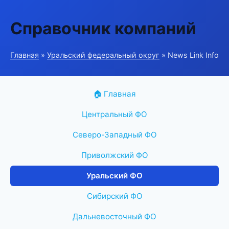
Справочник компаний
Главная
»
Уральский федеральный округ
» News Link Info
🏠 Главная
Центральный ФО
Северо-Западный ФО
Приволжский ФО
Уральский ФО
Сибирский ФО
Дальневосточный ФО