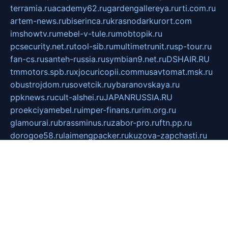
terramia.ru
academy62.ru
gardengallereya.ru
rti.com.ru
artem-news.ru
biserinca.ru
krasnodarkurort.com
imshowtv.ru
mebel-v-tule.ru
mobtopik.ru
pcsecurity.net.ru
tool-sib.ru
multimetrunit.ru
sp-tour.ru
fan-cs.ru
santeh-russia.ru
symbian9.net.ru
DSHAIR.RU
tmmotors.spb.ru
xjocuricopii.com
musavtomat.msk.ru
obustrojdom.ru
sovetcik.ru
ybaranovskaya.ru
ppknews.ru
cult-alshei.ru
JAPANRUSSIA.RU
proekciyamebel.ru
imper-finans.ru
rim.org.ru
glamourai.ru
brassminus.ru
zabor-pro.ru
ftn.pp.ru
dorogoe58.ru
laimengpacker.ru
kuzova-zapchasti.ru
sageerp.ru
taxodrom.ru
dsrazvitie.ru
hardcity.net.ru
ratinghomegames.ru
topservice25.ru
gubernyan.ru
gtglasslined.ru
ii4.ru
tssport.spb.ru
andorra24.com
blackwallstreet.ru
oboimos.ru
optim-doors.com.ru
ikuch.ru
nycr.org.ru
npa21.ru
vremya-ch.spb.ru
desert000.ru
ivtorgi.ru
ifiori.ru
catalog-statei.ru
dcv.org.ru
spetsmaster174.ru
ipkameryhiseeu.ru