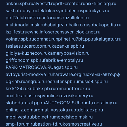
ankou.spb.ru
alvesta1.ru
pdf-creator.ru
nix-files.org.ru
sakhatoday.ru
elektrikersymboler.ru
sputnikyes.ru
golf2club.msk.ru
aeforums.ru
zallclub.ru
multimodal.msk.ru
habaigry.ru
haikko.ru
sobakopedia.ru
isz-fest.ru
ewnc.info
screensaver-clock.net.ru
volnav.spb.ru
comnat.ru
npf.net.ru
7bit.pp.ru
kalugatur.ru
tesiaes.ru
card.com.ru
kazanka.spb.ru
gildiya-kuznecov.ru
kameryboavision.ru
griffoncom.spb.ru
fabrika-emotsiy.ru
PARK-MATROSOVA.RU
agat.spb.ru
avtoyurist-moskva1.ru
hardware.org.ru
схема-авто.рф
dg-lab.ru
angrup.ru
recruiter.spb.ru
music8.spb.ru
krsk124.ru
kubok.spb.ru
romanofforex.ru
analitikaplus.ru
spyonline.ru
zosikamery.ru
sloboda-ural.pp.ru
AUTO-COM.SU
hohota.net
alimy.ru
online-z.com
aromat-vostoka.ru
otdelkaexp.ru
mobilvest.ru
bbd.net.ru
mebelshop.msk.ru
smp-forum.ru
bastion-td.ru
kosmoscreative.ru