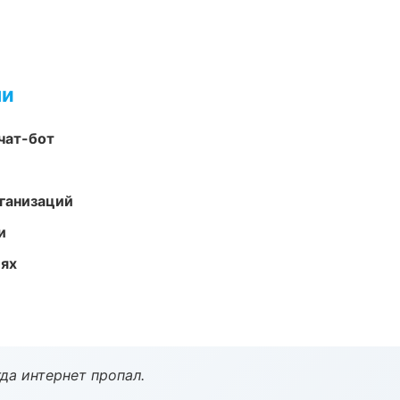
ми
чат-бот
ганизаций
и
иях
да интернет пропал.