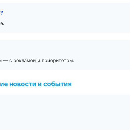
е?
е.
м — с рекламой и приоритетом.
ие новости и события