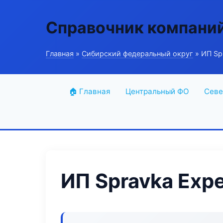
Справочник компани
Главная
»
Сибирский федеральный округ
» ИП Sp
🏠 Главная
Центральный ФО
Севе
ИП Spravka Expe