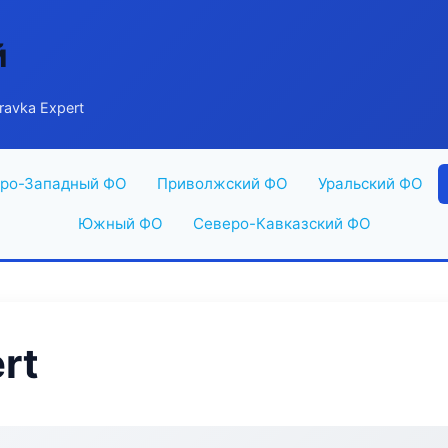
й
ravka Expert
ро-Западный ФО
Приволжский ФО
Уральский ФО
Южный ФО
Северо-Кавказский ФО
rt