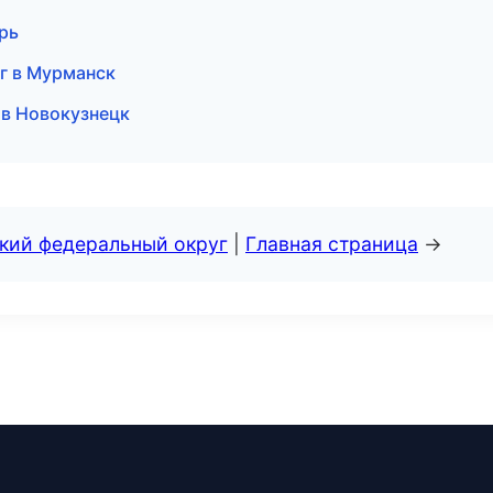
рь
г в Мурманск
 в Новокузнецк
ский федеральный округ
|
Главная страница
→