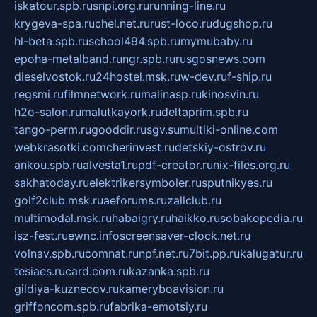
iskatour.spb.ru
snpi.org.ru
running-line.ru
krygeva-spa.ru
chel.net.ru
rust-loco.ru
dugshop.ru
hl-beta.spb.ru
school494.spb.ru
mymubaby.ru
epoha-metalband.ru
ngr.spb.ru
rusgosnews.com
dieselvostok.ru
24hostel.msk.ru
w-dev.ru
f-ship.ru
regsmi.ru
filmnetwork.ru
malinasp.ru
kinosvin.ru
h2o-salon.ru
malutkayork.ru
deltaprim.spb.ru
tango-perm.ru
gooddir.ru
sgv.su
multiki-online.com
webkrasotki.com
cherinvest.ru
detskiy-ostrov.ru
ankou.spb.ru
alvesta1.ru
pdf-creator.ru
nix-files.org.ru
sakhatoday.ru
elektrikersymboler.ru
sputnikyes.ru
golf2club.msk.ru
aeforums.ru
zallclub.ru
multimodal.msk.ru
habaigry.ru
haikko.ru
sobakopedia.ru
isz-fest.ru
ewnc.info
screensaver-clock.net.ru
volnav.spb.ru
comnat.ru
npf.net.ru
7bit.pp.ru
kalugatur.ru
tesiaes.ru
card.com.ru
kazanka.spb.ru
gildiya-kuznecov.ru
kameryboavision.ru
griffoncom.spb.ru
fabrika-emotsiy.ru