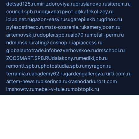
detsad125.ru
mir-zdoroviya.ru
bruslanovo.ru
siterem.ru
council.spb.ru
лодкипатриот.рф
kafekolizey.ru
iclub.net.ru
gazon-easy.ru
sugarepilekb.ru
grinox.ru
pylesostineco.ru
msts-ozarenie.ru
kameryjooan.ru
artemovskij.ru
dopler.spb.ru
aid70.ru
metall-perm.ru
ndm.msk.ru
ratingzooshop.ru
apiaccess.ru
globalautotrade.info
bezverhovskoe.ru
drsschool.ru
ZOOSMART.SPB.RU
dalakony.ru
medikijob.ru
remontt.spb.ru
photostudia.spb.ru
myragon.ru
terramia.ru
academy62.ru
gardengallereya.ru
rti.com.ru
artem-news.ru
biserinca.ru
krasnodarkurort.com
imshowtv.ru
mebel-v-tule.ru
mobtopik.ru
pcsecurity.net.ru
tool-sib.ru
multimetrunit.ru
sp-tour.ru
fan-cs.ru
santeh-russia.ru
symbian9.net.ru
DSHAIR.RU
tmmotors.spb.ru
xjocuricopii.com
musavtomat.msk.ru
obustrojdom.ru
sovetcik.ru
ybaranovskaya.ru
ppknews.ru
cult-alshei.ru
JAPANRUSSIA.RU
proekciyamebel.ru
imper-finans.ru
rim.org.ru