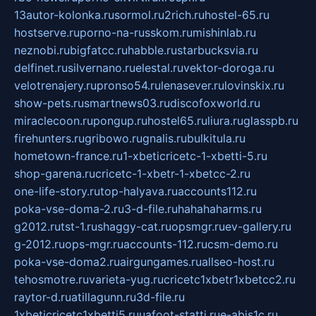
13autor-kolonka.ru
sormol.ru
2rich.ru
hostel-65.ru
hostserve.ru
porno-na-russkom.ru
mishinlab.ru
neznobi.ru
bigfatcc.ru
habble.ru
starbucksvia.ru
delfinet.ru
silvernano.ru
elestal.ru
vektor-doroga.ru
velotrenajery.ru
pronso54.ru
lenasever.ru
lovinskix.ru
show-pets.ru
smartnews03.ru
discofoxworld.ru
miraclecoon.ru
pongup.ru
hostel65.ru
liura.ru
glasspb.ru
firehunters.ru
gribowo.ru
gnalis.ru
bulkitula.ru
hometown-france.ru
1-xbeticricetc-1-xbetti-5.ru
shop-garena.ru
cricetc-1-xbetr-1-xbetcc-2.ru
one-life-story.ru
top-halyava.ru
accounts112.ru
poka-vse-doma-2.ru
3-d-file.ru
hahahaharms.ru
g2012.ru
tst-1.ru
shaggy-cat.ru
opsmgr.ru
ev-gallery.ru
g-2012.ru
ops-mgr.ru
accounts-112.ru
csm-demo.ru
poka-vse-doma2.ru
airgungames.ru
allseo-host.ru
tehosmotre.ru
varieta-yug.ru
cricetc1xbetr1xbetcc2.ru
raytor-d.ru
atillagunn.ru
3d-file.ru
1xbeticricetc1xbetti5.ru
uafoot-statti.ru
e-abis1c.ru