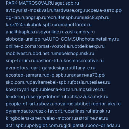
PARK-MATROSOVA.RU
agat.spb.ru
avtoyurist-moskva1.ru
hardware.org.ru
схема-авто.рф
dg-lab.ru
angrup.ru
recruiter.spb.ru
music8.spb.ru
krsk124.ru
kubok.spb.ru
romanofforex.ru
analitikaplus.ru
spyonline.ru
zosikamery.ru
sloboda-ural.pp.ru
AUTO-COM.SU
hohota.net
alimy.ru
online-z.com
aromat-vostoka.ru
otdelkaexp.ru
mobilvest.ru
bbd.net.ru
mebelshop.msk.ru
smp-forum.ru
bastion-td.ru
kosmoscreative.ru
avrmotors.ru
art-galadesign.ru
tiffany-c.ru
ecostep-samara.ru
d-p.spb.ru
галактика73.рф
sko.com.ru
davitamebel-spb.ru
fotsis.ru
tesiaes.ru
kokoroyari.spb.ru
blesna-kazan.ru
mossilver.ru
lenderoq.ru
sergeydobrin.ru
tochkazvuka.msk.ru
people-of-art.ru
bezzubova.ru
clubtibet.ru
orior-aks.ru
dynamoauto.ru
szk-favorit.ru
carlines.ru
flatnsk.ru
kingbolenskaner.ru
alex-motor.ru
astroline.net.ru
act1.spb.ru
polyglot.com.ru
gidlipetsk.ru
ooo-driada.ru