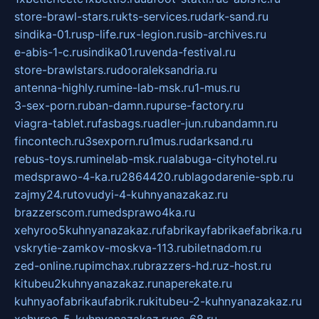
store-brawl-stars.ru
kts-services.ru
dark-sand.ru
sindika-01.ru
sp-life.ru
x-legion.ru
sib-archives.ru
e-abis-1-c.ru
sindika01.ru
venda-festival.ru
store-brawlstars.ru
dooraleksandria.ru
antenna-highly.ru
mine-lab-msk.ru
1-mus.ru
3-sex-porn.ru
ban-damn.ru
purse-factory.ru
viagra-tablet.ru
fasbags.ru
adler-jun.ru
bandamn.ru
fincontech.ru
3sexporn.ru
1mus.ru
darksand.ru
rebus-toys.ru
minelab-msk.ru
alabuga-cityhotel.ru
medsprawo-4-ka.ru
2864420.ru
blagodarenie-spb.ru
zajmy24.ru
tovudyi-4-kuhnyanazakaz.ru
brazzerscom.ru
medsprawo4ka.ru
xehyroo5kuhnyanazakaz.ru
fabrikayfabrikaefabrika.ru
vskrytie-zamkov-moskva-113.ru
biletnadom.ru
zed-online.ru
pimchax.ru
brazzers-hd.ru
z-host.ru
kitubeu2kuhnyanazakaz.ru
naperekate.ru
kuhnyaofabrikaufabrik.ru
kitubeu-2-kuhnyanazakaz.ru