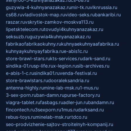
xehyroo-5-kuhnyanazakaz.ru
cs-68.ru
guzywia-4-kuhnyanazakaz.ru
mir-tk.ru
vlknrussia.ru
cs68.ru
vladivostok-map.ru
video-seks.ru
bankaribi.ru
raszar.ru
vskrytie-zamkov-moskva113.ru
lipetsktelecom.ru
tovudyi4kuhnyanazakaz.ru
seksuzb.ru
guzywia4kuhnyanazakaz.ru
fabrikaofabrikaokuhny.ru
kuhnyaekuhnyaafabrika.ru
kuhnyaykuhnyayfabrika.ru
e-abis1c.ru
store-brawl-stars.ru
kts-services.ru
dark-sand.ru
sindika-01.ru
sp-life.ru
x-legion.ru
sib-archives.ru
e-abis-1-c.ru
sindika01.ru
venda-festival.ru
store-brawlstars.ru
dooraleksandria.ru
antenna-highly.ru
mine-lab-msk.ru
1-mus.ru
3-sex-porn.ru
ban-damn.ru
purse-factory.ru
viagra-tablet.ru
fasbags.ru
adler-jun.ru
bandamn.ru
fincontech.ru
3sexporn.ru
1mus.ru
darksand.ru
rebus-toys.ru
minelab-msk.ru
rtdco.ru
seo-prodvizhenie-sajtov-stroitelnyh-kompanij.ru