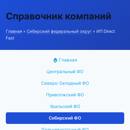
Справочник компаний
Главная
»
Сибирский федеральный округ
» ИП Direct
Fast
🏠 Главная
Центральный ФО
Северо-Западный ФО
Приволжский ФО
Уральский ФО
Сибирский ФО
Дальневосточный ФО