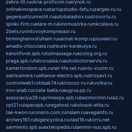
zebra-tlt.ru
okna-proficom.ru
erynok.ru
onlinekinospace.ru
startupstudio-fefu.ru
zarges-ru.ru
gegenjustizunrecht.ru
autobalashov.ru
utrovortu.ru
spiski-firm.ru
elara-m.ru
kinomusorka.ru
mkcslava.ru
2bets.ru
vintovoykompressor.ru
birminghamvsfulham.ru
sarmat-komp.ru
pioneeri.ru
amadis-chocolate.ru
shkurki-karakulya.ru
kanotiforet.spb.ru
tutmassage.ru
ecolog.org.ru
praga.spb.ru
falcorussia.ru
autodoctorservis.ru
kamertondom.spb.ru
net-life.net.ru
avto-vozim.ru
sakhcamera.ru
alliance-electro.spb.ru
stroyavt.ru
controlweb1.ru
tdsak74.ru
kinzozo-ru.ru
kvotka.ru
iron-snab.ru
costa-bella.ru
eugrus.pp.ru
associaciya39.ru
primexpo.spb.ru
bezmorchin.ru
ia2.ru
cpt21.ru
ispecspb.ru
regahost.ru
kolosok-elita.ru
tae-kwon.ru
consrio.com.ru
insiam.ru
avegainfo.ru
archery161.ru
bigencyclica.ru
vlast16.ru
korru.net
sarmiento.spb.su
extelopedia.ru
lammin-suo.spb.ru