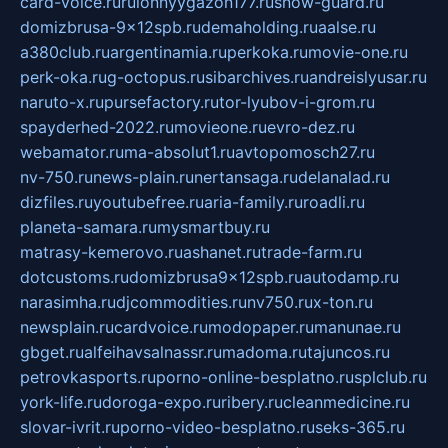
card-voice.ru
rulonnyygazon177.ru
snow-guard.ru
domizbrusa-9x12spb.ru
demaholding.ru
aalse.ru
a380club.ru
argentinamia.ru
perkoka.ru
movie-one.ru
perk-oka.ru
g-octopus.ru
sibarchives.ru
andreislyusar.ru
naruto-x.ru
pursefactory.ru
tor-lyubov-i-grom.ru
spayderhed-2022.ru
movieone.ru
evro-dez.ru
webamator.ru
ma-absolut1.ru
avtopomosch27.ru
nv-750.ru
news-plain.ru
nertansaga.ru
delanalad.ru
dizfiles.ru
youtubefree.ru
aria-family.ru
roadli.ru
planeta-samara.ru
mysmartbuy.ru
matrasy-kemerovo.ru
ashanet.ru
trade-farm.ru
dotcustoms.ru
domizbrusa9x12spb.ru
autodamp.ru
narasimha.ru
djcommodities.ru
nv750.ru
x-ton.ru
newsplain.ru
cardvoice.ru
modopaper.ru
manunae.ru
gbget.ru
alfeihavsalnassr.ru
madoma.ru
tajuncos.ru
petrovkasports.ru
porno-online-besplatno.ru
splclub.ru
york-life.ru
doroga-expo.ru
ribery.ru
cleanmedicine.ru
slovar-ivrit.ru
porno-video-besplatno.ru
seks-365.ru