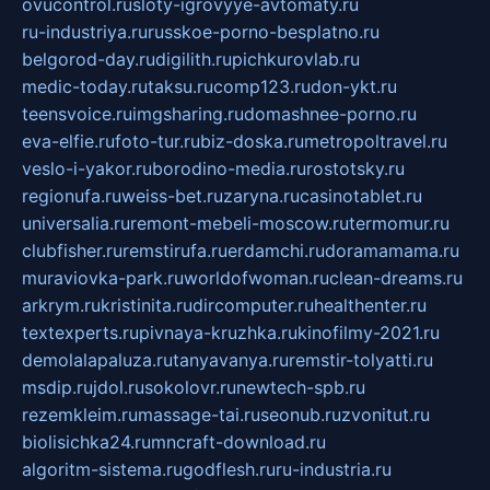
ovucontrol.ru
sloty-igrovyye-avtomaty.ru
ru-industriya.ru
russkoe-porno-besplatno.ru
belgorod-day.ru
digilith.ru
pichkurovlab.ru
medic-today.ru
taksu.ru
comp123.ru
don-ykt.ru
teensvoice.ru
imgsharing.ru
domashnee-porno.ru
eva-elfie.ru
foto-tur.ru
biz-doska.ru
metropoltravel.ru
veslo-i-yakor.ru
borodino-media.ru
rostotsky.ru
regionufa.ru
weiss-bet.ru
zaryna.ru
casinotablet.ru
universalia.ru
remont-mebeli-moscow.ru
termomur.ru
clubfisher.ru
remstirufa.ru
erdamchi.ru
doramamama.ru
muraviovka-park.ru
worldofwoman.ru
clean-dreams.ru
arkrym.ru
kristinita.ru
dircomputer.ru
healthenter.ru
textexperts.ru
pivnaya-kruzhka.ru
kinofilmy-2021.ru
demolalapaluza.ru
tanyavanya.ru
remstir-tolyatti.ru
msdip.ru
jdol.ru
sokolovr.ru
newtech-spb.ru
rezemkleim.ru
massage-tai.ru
seonub.ru
zvonitut.ru
biolisichka24.ru
mncraft-download.ru
algoritm-sistema.ru
godflesh.ru
ru-industria.ru