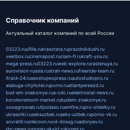
Справочник компаний
Актуальный каталог компаний по всей России
03223.ru
ufille.ru
krasotata.ru
prazdnikdushi.ru
veetbox.ru
cinemapost.ru
ciam-fr.ru
kraft-you.ru
mega-press.ru
03223.ru
web-explore.ru
rastenuya.ru
eurovision-russia.ru
strah-news.ru
freeride-team.ru
itrack-24.ru
sexshopexpress.ru
autostudiopro.ru
alabuga-cityhotel.ru
pornv.ru
atlantpereezd.ru
bud-em-znakomye.ru
a-cdc.ru
elektrostal-news.ru
korolevremont-market.ru
budem-znakomye.ru
oooagrosnab.ru
fpodaso.ru
emfire.ru
pro-otdelky.ru
ukrasotki.ru
seksuzbek.ru
seks-uzbek.ru
porno-vk.ru
sovratili.ru
olecoon.ru
vd-dosug.ru
adonyev.ru
rbc-news.ru
porno-skvirt.ru
krospr.ru