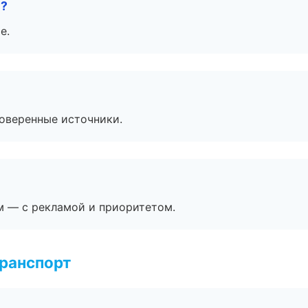
е?
е.
роверенные источники.
м — с рекламой и приоритетом.
транспорт