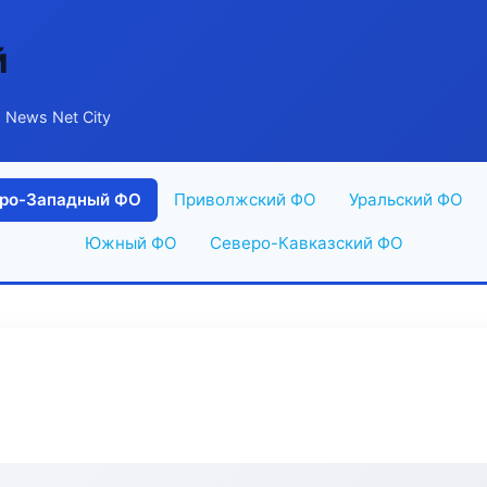
й
 News Net City
ро-Западный ФО
Приволжский ФО
Уральский ФО
Южный ФО
Северо-Кавказский ФО