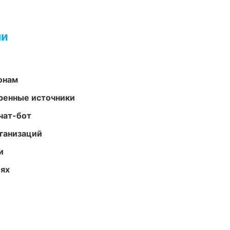
ми
онам
еренные источники
чат-бот
ганизаций
и
иях