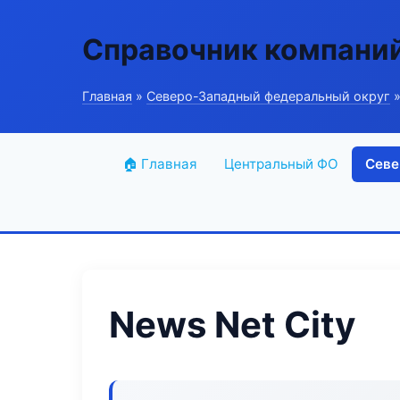
Справочник компани
Главная
»
Северо-Западный федеральный округ
»
🏠 Главная
Центральный ФО
Севе
News Net City