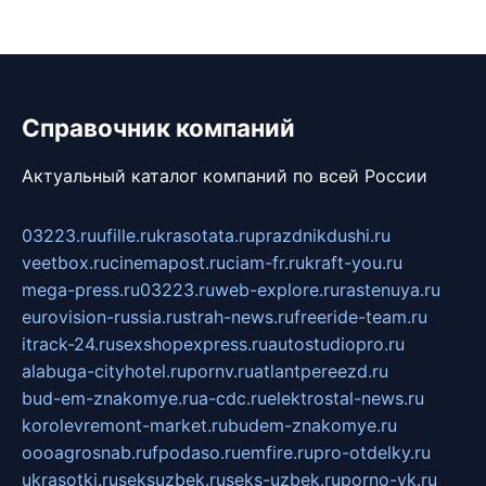
Справочник компаний
Актуальный каталог компаний по всей России
03223.ru
ufille.ru
krasotata.ru
prazdnikdushi.ru
veetbox.ru
cinemapost.ru
ciam-fr.ru
kraft-you.ru
mega-press.ru
03223.ru
web-explore.ru
rastenuya.ru
eurovision-russia.ru
strah-news.ru
freeride-team.ru
itrack-24.ru
sexshopexpress.ru
autostudiopro.ru
alabuga-cityhotel.ru
pornv.ru
atlantpereezd.ru
bud-em-znakomye.ru
a-cdc.ru
elektrostal-news.ru
korolevremont-market.ru
budem-znakomye.ru
oooagrosnab.ru
fpodaso.ru
emfire.ru
pro-otdelky.ru
ukrasotki.ru
seksuzbek.ru
seks-uzbek.ru
porno-vk.ru