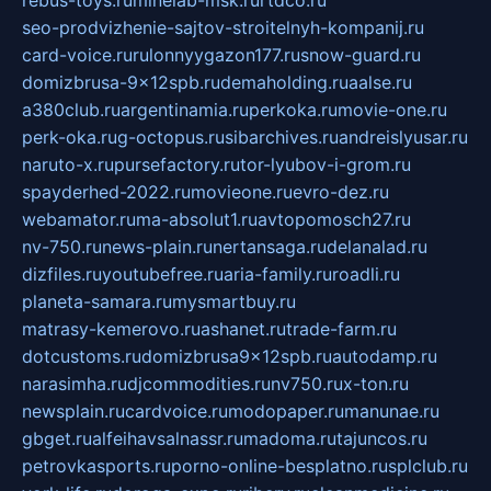
rebus-toys.ru
minelab-msk.ru
rtdco.ru
seo-prodvizhenie-sajtov-stroitelnyh-kompanij.ru
card-voice.ru
rulonnyygazon177.ru
snow-guard.ru
domizbrusa-9x12spb.ru
demaholding.ru
aalse.ru
a380club.ru
argentinamia.ru
perkoka.ru
movie-one.ru
perk-oka.ru
g-octopus.ru
sibarchives.ru
andreislyusar.ru
naruto-x.ru
pursefactory.ru
tor-lyubov-i-grom.ru
spayderhed-2022.ru
movieone.ru
evro-dez.ru
webamator.ru
ma-absolut1.ru
avtopomosch27.ru
nv-750.ru
news-plain.ru
nertansaga.ru
delanalad.ru
dizfiles.ru
youtubefree.ru
aria-family.ru
roadli.ru
planeta-samara.ru
mysmartbuy.ru
matrasy-kemerovo.ru
ashanet.ru
trade-farm.ru
dotcustoms.ru
domizbrusa9x12spb.ru
autodamp.ru
narasimha.ru
djcommodities.ru
nv750.ru
x-ton.ru
newsplain.ru
cardvoice.ru
modopaper.ru
manunae.ru
gbget.ru
alfeihavsalnassr.ru
madoma.ru
tajuncos.ru
petrovkasports.ru
porno-online-besplatno.ru
splclub.ru