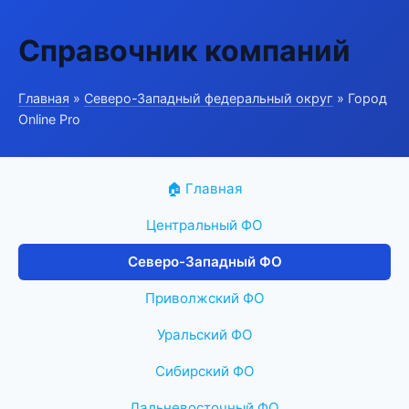
Справочник компаний
Главная
»
Северо-Западный федеральный округ
» Город
Online Pro
🏠 Главная
Центральный ФО
Северо-Западный ФО
Приволжский ФО
Уральский ФО
Сибирский ФО
Дальневосточный ФО