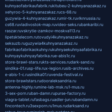
kuhnyaofabrikaufabrik.ru
kitubeu-2-kuhnyanazakaz.ru
xehyroo-5-kuhnyanazakaz.ru
cs-68.ru
guzywia-4-kuhnyanazakaz.ru
mir-tk.ru
vlknrussia.ru
cs68.ru
vladivostok-map.ru
video-seks.ru
bankaribi.ru
raszar.ru
vskrytie-zamkov-moskva113.ru
lipetsktelecom.ru
tovudyi4kuhnyanazakaz.ru
seksuzb.ru
guzywia4kuhnyanazakaz.ru
fabrikaofabrikaokuhny.ru
kuhnyaekuhnyaafabrika.ru
kuhnyaykuhnyayfabrika.ru
e-abis1c.ru
store-brawl-stars.ru
kts-services.ru
dark-sand.ru
sindika-01.ru
sp-life.ru
x-legion.ru
sib-archives.ru
e-abis-1-c.ru
sindika01.ru
venda-festival.ru
store-brawlstars.ru
dooraleksandria.ru
antenna-highly.ru
mine-lab-msk.ru
1-mus.ru
3-sex-porn.ru
ban-damn.ru
purse-factory.ru
viagra-tablet.ru
fasbags.ru
adler-jun.ru
bandamn.ru
fincontech.ru
3sexporn.ru
1mus.ru
darksand.ru