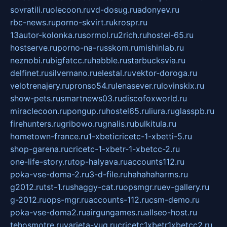
sovratili.ru
olecoon.ru
vd-dosug.ru
adonyev.ru
rbc-news.ru
porno-skvirt.ru
krospr.ru
13autor-kolonka.ru
sormol.ru
2rich.ru
hostel-65.ru
hostserve.ru
porno-na-russkom.ru
mishinlab.ru
neznobi.ru
bigfatcc.ru
habble.ru
starbucksvia.ru
delfinet.ru
silvernano.ru
elestal.ru
vektor-doroga.ru
velotrenajery.ru
pronso54.ru
lenasever.ru
lovinskix.ru
show-pets.ru
smartnews03.ru
discofoxworld.ru
miraclecoon.ru
pongup.ru
hostel65.ru
liura.ru
glasspb.ru
firehunters.ru
gribowo.ru
gnalis.ru
bulkitula.ru
hometown-france.ru
1-xbeticricetc-1-xbetti-5.ru
shop-garena.ru
cricetc-1-xbetr-1-xbetcc-2.ru
one-life-story.ru
top-halyava.ru
accounts112.ru
poka-vse-doma-2.ru
3-d-file.ru
hahahaharms.ru
g2012.ru
tst-1.ru
shaggy-cat.ru
opsmgr.ru
ev-gallery.ru
g-2012.ru
ops-mgr.ru
accounts-112.ru
csm-demo.ru
poka-vse-doma2.ru
airgungames.ru
allseo-host.ru
tehosmotre.ru
varieta-yug.ru
cricetc1xbetr1xbetcc2.ru