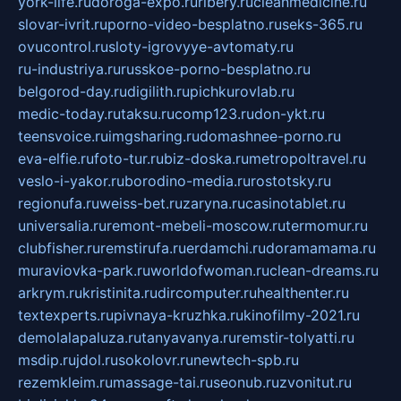
york-life.ru
doroga-expo.ru
ribery.ru
cleanmedicine.ru
slovar-ivrit.ru
porno-video-besplatno.ru
seks-365.ru
ovucontrol.ru
sloty-igrovyye-avtomaty.ru
ru-industriya.ru
russkoe-porno-besplatno.ru
belgorod-day.ru
digilith.ru
pichkurovlab.ru
medic-today.ru
taksu.ru
comp123.ru
don-ykt.ru
teensvoice.ru
imgsharing.ru
domashnee-porno.ru
eva-elfie.ru
foto-tur.ru
biz-doska.ru
metropoltravel.ru
veslo-i-yakor.ru
borodino-media.ru
rostotsky.ru
regionufa.ru
weiss-bet.ru
zaryna.ru
casinotablet.ru
universalia.ru
remont-mebeli-moscow.ru
termomur.ru
clubfisher.ru
remstirufa.ru
erdamchi.ru
doramamama.ru
muraviovka-park.ru
worldofwoman.ru
clean-dreams.ru
arkrym.ru
kristinita.ru
dircomputer.ru
healthenter.ru
textexperts.ru
pivnaya-kruzhka.ru
kinofilmy-2021.ru
demolalapaluza.ru
tanyavanya.ru
remstir-tolyatti.ru
msdip.ru
jdol.ru
sokolovr.ru
newtech-spb.ru
rezemkleim.ru
massage-tai.ru
seonub.ru
zvonitut.ru