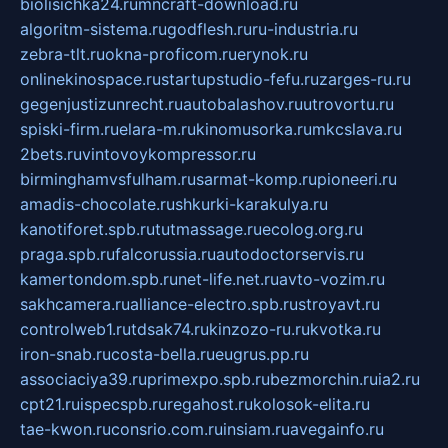
biolisichka24.ru
mncraft-download.ru
algoritm-sistema.ru
godflesh.ru
ru-industria.ru
zebra-tlt.ru
okna-proficom.ru
erynok.ru
onlinekinospace.ru
startupstudio-fefu.ru
zarges-ru.ru
gegenjustizunrecht.ru
autobalashov.ru
utrovortu.ru
spiski-firm.ru
elara-m.ru
kinomusorka.ru
mkcslava.ru
2bets.ru
vintovoykompressor.ru
birminghamvsfulham.ru
sarmat-komp.ru
pioneeri.ru
amadis-chocolate.ru
shkurki-karakulya.ru
kanotiforet.spb.ru
tutmassage.ru
ecolog.org.ru
praga.spb.ru
falcorussia.ru
autodoctorservis.ru
kamertondom.spb.ru
net-life.net.ru
avto-vozim.ru
sakhcamera.ru
alliance-electro.spb.ru
stroyavt.ru
controlweb1.ru
tdsak74.ru
kinzozo-ru.ru
kvotka.ru
iron-snab.ru
costa-bella.ru
eugrus.pp.ru
associaciya39.ru
primexpo.spb.ru
bezmorchin.ru
ia2.ru
cpt21.ru
ispecspb.ru
regahost.ru
kolosok-elita.ru
tae-kwon.ru
consrio.com.ru
insiam.ru
avegainfo.ru