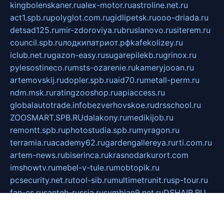
kingbolenskaner.ru
alex-motor.ru
astroline.net.ru
act1.spb.ru
polyglot.com.ru
gidlipetsk.ru
ooo-driada.ru
detsad125.ru
mir-zdoroviya.ru
bruslanovo.ru
siterem.ru
council.spb.ru
лодкипатриот.рф
kafekolizey.ru
iclub.net.ru
gazon-easy.ru
sugarepilekb.ru
grinox.ru
pylesostineco.ru
msts-ozarenie.ru
kameryjooan.ru
artemovskij.ru
dopler.spb.ru
aid70.ru
metall-perm.ru
ndm.msk.ru
ratingzooshop.ru
apiaccess.ru
globalautotrade.info
bezverhovskoe.ru
drsschool.ru
ZOOSMART.SPB.RU
dalakony.ru
medikijob.ru
remontt.spb.ru
photostudia.spb.ru
myragon.ru
terramia.ru
academy62.ru
gardengallereya.ru
rti.com.ru
artem-news.ru
biserinca.ru
krasnodarkurort.com
imshowtv.ru
mebel-v-tule.ru
mobtopik.ru
pcsecurity.net.ru
tool-sib.ru
multimetrunit.ru
sp-tour.ru
fan-cs.ru
santeh-russia.ru
symbian9.net.ru
DSHAIR.RU
tmmotors.spb.ru
xjocuricopii.com
musavtomat.msk.ru
obustrojdom.ru
sovetcik.ru
ybaranovskaya.ru