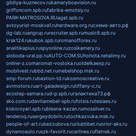
gildiya-kuznecov.ru
kameryboavision.ru
griffoncom.spb.ru
fabrika-emotsiy.ru
PARK-MATROSOVA.RU
agat.spb.ru
avtoyurist-moskva1.ru
hardware.org.ru
схема-авто.рф
dg-lab.ru
angrup.ru
recruiter.spb.ru
music8.spb.ru
krsk124.ru
kubok.spb.ru
romanofforex.ru
analitikaplus.ru
spyonline.ru
zosikamery.ru
sloboda-ural.pp.ru
AUTO-COM.SU
hohota.net
alimy.ru
online-z.com
aromat-vostoka.ru
otdelkaexp.ru
mobilvest.ru
bbd.net.ru
mebelshop.msk.ru
smp-forum.ru
bastion-td.ru
kosmoscreative.ru
avrmotors.ru
art-galadesign.ru
tiffany-c.ru
ecostep-samara.ru
d-p.spb.ru
галактика73.рф
sko.com.ru
davitamebel-spb.ru
fotsis.ru
tesiaes.ru
kokoroyari.spb.ru
blesna-kazan.ru
mossilver.ru
lenderoq.ru
sergeydobrin.ru
tochkazvuka.msk.ru
people-of-art.ru
bezzubova.ru
clubtibet.ru
orior-aks.ru
dynamoauto.ru
szk-favorit.ru
carlines.ru
flatnsk.ru