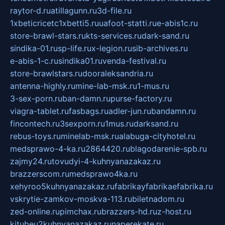
raytor-d.ru
atillagunn.ru
3d-file.ru
1xbeticricetc1xbetti5.ru
uafoot-statti.ru
e-abis1c.ru
store-brawl-stars.ru
kts-services.ru
dark-sand.ru
sindika-01.ru
sp-life.ru
x-legion.ru
sib-archives.ru
e-abis-1-c.ru
sindika01.ru
venda-festival.ru
store-brawlstars.ru
dooraleksandria.ru
antenna-highly.ru
mine-lab-msk.ru
1-mus.ru
3-sex-porn.ru
ban-damn.ru
purse-factory.ru
viagra-tablet.ru
fasbags.ru
adler-jun.ru
bandamn.ru
fincontech.ru
3sexporn.ru
1mus.ru
darksand.ru
rebus-toys.ru
minelab-msk.ru
alabuga-cityhotel.ru
medsprawo-4-ka.ru
2864420.ru
blagodarenie-spb.ru
zajmy24.ru
tovudyi-4-kuhnyanazakaz.ru
brazzerscom.ru
medsprawo4ka.ru
xehyroo5kuhnyanazakaz.ru
fabrikayfabrikaefabrika.ru
vskrytie-zamkov-moskva-113.ru
biletnadom.ru
zed-online.ru
pimchax.ru
brazzers-hd.ru
z-host.ru
kitubeu2kuhnyanazakaz.ru
naperekate.ru