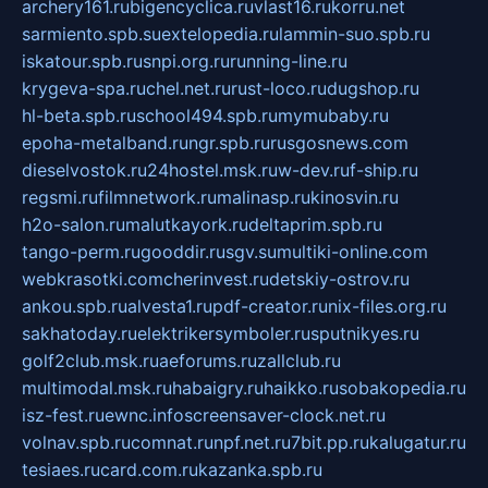
archery161.ru
bigencyclica.ru
vlast16.ru
korru.net
sarmiento.spb.su
extelopedia.ru
lammin-suo.spb.ru
iskatour.spb.ru
snpi.org.ru
running-line.ru
krygeva-spa.ru
chel.net.ru
rust-loco.ru
dugshop.ru
hl-beta.spb.ru
school494.spb.ru
mymubaby.ru
epoha-metalband.ru
ngr.spb.ru
rusgosnews.com
dieselvostok.ru
24hostel.msk.ru
w-dev.ru
f-ship.ru
regsmi.ru
filmnetwork.ru
malinasp.ru
kinosvin.ru
h2o-salon.ru
malutkayork.ru
deltaprim.spb.ru
tango-perm.ru
gooddir.ru
sgv.su
multiki-online.com
webkrasotki.com
cherinvest.ru
detskiy-ostrov.ru
ankou.spb.ru
alvesta1.ru
pdf-creator.ru
nix-files.org.ru
sakhatoday.ru
elektrikersymboler.ru
sputnikyes.ru
golf2club.msk.ru
aeforums.ru
zallclub.ru
multimodal.msk.ru
habaigry.ru
haikko.ru
sobakopedia.ru
isz-fest.ru
ewnc.info
screensaver-clock.net.ru
volnav.spb.ru
comnat.ru
npf.net.ru
7bit.pp.ru
kalugatur.ru
tesiaes.ru
card.com.ru
kazanka.spb.ru