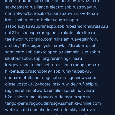
kamertondom.spb.ru
net-life.net.ru
avto-vozim.ru
sakhcamera.ru
alliance-electro.spb.ru
stroyavt.ru
controlweb1.ru
tdsak74.ru
kinzozo-ru.ru
kvotka.ru
iron-snab.ru
costa-bella.ru
eugrus.pp.ru
associaciya39.ru
primexpo.spb.ru
bezmorchin.ru
ia2.ru
cpt21.ru
ispecspb.ru
regahost.ru
kolosok-elita.ru
tae-kwon.ru
consrio.com.ru
insiam.ru
avegainfo.ru
archery161.ru
bigencyclica.ru
vlast16.ru
korru.net
sarmiento.spb.su
extelopedia.ru
lammin-suo.spb.ru
iskatour.spb.ru
snpi.org.ru
running-line.ru
krygeva-spa.ru
chel.net.ru
rust-loco.ru
dugshop.ru
hl-beta.spb.ru
school494.spb.ru
mymubaby.ru
epoha-metalband.ru
ngr.spb.ru
rusgosnews.com
dieselvostok.ru
24hostel.msk.ru
w-dev.ru
f-ship.ru
regsmi.ru
filmnetwork.ru
malinasp.ru
kinosvin.ru
h2o-salon.ru
malutkayork.ru
deltaprim.spb.ru
tango-perm.ru
gooddir.ru
sgv.su
multiki-online.com
webkrasotki.com
cherinvest.ru
detskiy-ostrov.ru