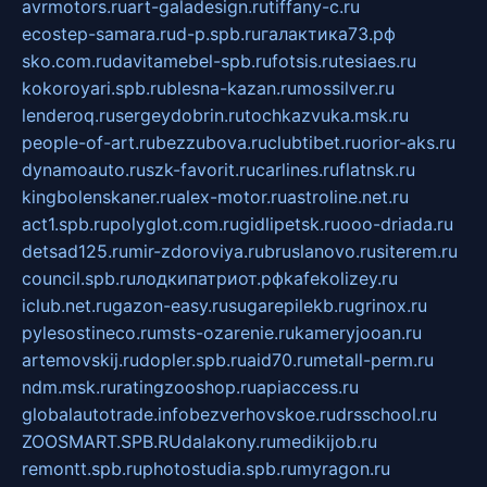
avrmotors.ru
art-galadesign.ru
tiffany-c.ru
ecostep-samara.ru
d-p.spb.ru
галактика73.рф
sko.com.ru
davitamebel-spb.ru
fotsis.ru
tesiaes.ru
kokoroyari.spb.ru
blesna-kazan.ru
mossilver.ru
lenderoq.ru
sergeydobrin.ru
tochkazvuka.msk.ru
people-of-art.ru
bezzubova.ru
clubtibet.ru
orior-aks.ru
dynamoauto.ru
szk-favorit.ru
carlines.ru
flatnsk.ru
kingbolenskaner.ru
alex-motor.ru
astroline.net.ru
act1.spb.ru
polyglot.com.ru
gidlipetsk.ru
ooo-driada.ru
detsad125.ru
mir-zdoroviya.ru
bruslanovo.ru
siterem.ru
council.spb.ru
лодкипатриот.рф
kafekolizey.ru
iclub.net.ru
gazon-easy.ru
sugarepilekb.ru
grinox.ru
pylesostineco.ru
msts-ozarenie.ru
kameryjooan.ru
artemovskij.ru
dopler.spb.ru
aid70.ru
metall-perm.ru
ndm.msk.ru
ratingzooshop.ru
apiaccess.ru
globalautotrade.info
bezverhovskoe.ru
drsschool.ru
ZOOSMART.SPB.RU
dalakony.ru
medikijob.ru
remontt.spb.ru
photostudia.spb.ru
myragon.ru