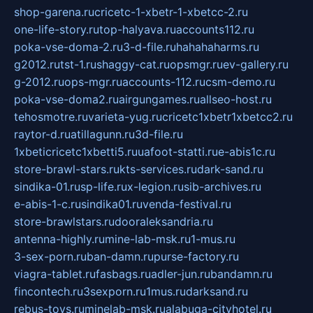
shop-garena.ru
cricetc-1-xbetr-1-xbetcc-2.ru
one-life-story.ru
top-halyava.ru
accounts112.ru
poka-vse-doma-2.ru
3-d-file.ru
hahahaharms.ru
g2012.ru
tst-1.ru
shaggy-cat.ru
opsmgr.ru
ev-gallery.ru
g-2012.ru
ops-mgr.ru
accounts-112.ru
csm-demo.ru
poka-vse-doma2.ru
airgungames.ru
allseo-host.ru
tehosmotre.ru
varieta-yug.ru
cricetc1xbetr1xbetcc2.ru
raytor-d.ru
atillagunn.ru
3d-file.ru
1xbeticricetc1xbetti5.ru
uafoot-statti.ru
e-abis1c.ru
store-brawl-stars.ru
kts-services.ru
dark-sand.ru
sindika-01.ru
sp-life.ru
x-legion.ru
sib-archives.ru
e-abis-1-c.ru
sindika01.ru
venda-festival.ru
store-brawlstars.ru
dooraleksandria.ru
antenna-highly.ru
mine-lab-msk.ru
1-mus.ru
3-sex-porn.ru
ban-damn.ru
purse-factory.ru
viagra-tablet.ru
fasbags.ru
adler-jun.ru
bandamn.ru
fincontech.ru
3sexporn.ru
1mus.ru
darksand.ru
rebus-toys.ru
minelab-msk.ru
alabuga-cityhotel.ru