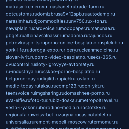
matrasy-kemerovo.ru
ashanet.ru
trade-farm.ru
dotcustoms.ru
domizbrusa9x12spb.ru
autodamp.ru
narasimha.ru
djcommodities.ru
nv750.ru
x-ton.ru
newsplain.ru
cardvoice.ru
modopaper.ru
manunae.ru
gbget.ru
alfeihavsalnassr.ru
madoma.ru
tajuncos.ru
petrovkasports.ru
porno-online-besplatno.ru
splclub.ru
york-life.ru
doroga-expo.ru
ribery.ru
cleanmedicine.ru
slovar-ivrit.ru
porno-video-besplatno.ru
seks-365.ru
ovucontrol.ru
sloty-igrovyye-avtomaty.ru
ru-industriya.ru
russkoe-porno-besplatno.ru
belgorod-day.ru
digilith.ru
pichkurovlab.ru
medic-today.ru
taksu.ru
comp123.ru
don-ykt.ru
teensvoice.ru
imgsharing.ru
domashnee-porno.ru
eva-elfie.ru
foto-tur.ru
biz-doska.ru
metropoltravel.ru
veslo-i-yakor.ru
borodino-media.ru
rostotsky.ru
regionufa.ru
weiss-bet.ru
zaryna.ru
casinotablet.ru
universalia.ru
remont-mebeli-moscow.ru
termomur.ru
clubfisher.ru
remstirufa.ru
erdamchi.ru
doramamama.ru