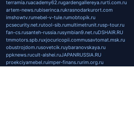
terramia.ru
academy62.ru
gardengallereya.ru
rti.com.ru
artem-news.ru
biserinca.ru
krasnodarkurort.com
imshowtv.ru
mebel-v-tule.ru
mobtopik.ru
pcsecurity.net.ru
tool-sib.ru
multimetrunit.ru
sp-tour.ru
fan-cs.ru
santeh-russia.ru
symbian9.net.ru
DSHAIR.RU
tmmotors.spb.ru
xjocuricopii.com
musavtomat.msk.ru
obustrojdom.ru
sovetcik.ru
ybaranovskaya.ru
ppknews.ru
cult-alshei.ru
JAPANRUSSIA.RU
proekciyamebel.ru
imper-finans.ru
rim.org.ru
glamourai.ru
brassminus.ru
zabor-pro.ru
ftn.pp.ru
dorogoe58.ru
laimengpacker.ru
kuzova-zapchasti.ru
sageerp.ru
taxodrom.ru
dsrazvitie.ru
hardcity.net.ru
ratinghomegames.ru
topservice25.ru
gubernyan.ru
gtglasslined.ru
ii4.ru
tssport.spb.ru
andorra24.com
blackwallstreet.ru
oboimos.ru
optim-doors.com.ru
ikuch.ru
nycr.org.ru
npa21.ru
vremya-ch.spb.ru
desert000.ru
ivtorgi.ru
ifiori.ru
catalog-statei.ru
dcv.org.ru
spetsmaster174.ru
ipkameryhiseeu.ru