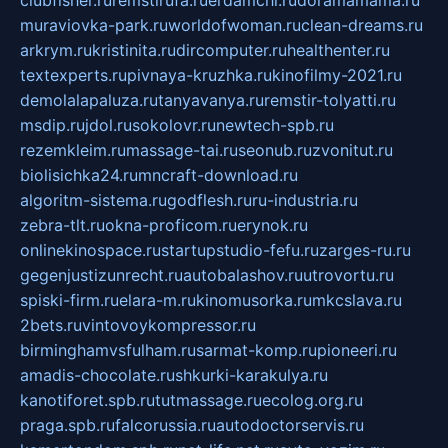
muraviovka-park.ru
worldofwoman.ru
clean-dreams.ru
arkrym.ru
kristinita.ru
dircomputer.ru
healthenter.ru
textexperts.ru
pivnaya-kruzhka.ru
kinofilmy-2021.ru
demolalapaluza.ru
tanyavanya.ru
remstir-tolyatti.ru
msdip.ru
jdol.ru
sokolovr.ru
newtech-spb.ru
rezemkleim.ru
massage-tai.ru
seonub.ru
zvonitut.ru
biolisichka24.ru
mncraft-download.ru
algoritm-sistema.ru
godflesh.ru
ru-industria.ru
zebra-tlt.ru
okna-proficom.ru
erynok.ru
onlinekinospace.ru
startupstudio-fefu.ru
zarges-ru.ru
gegenjustizunrecht.ru
autobalashov.ru
utrovortu.ru
spiski-firm.ru
elara-m.ru
kinomusorka.ru
mkcslava.ru
2bets.ru
vintovoykompressor.ru
birminghamvsfulham.ru
sarmat-komp.ru
pioneeri.ru
amadis-chocolate.ru
shkurki-karakulya.ru
kanotiforet.spb.ru
tutmassage.ru
ecolog.org.ru
praga.spb.ru
falcorussia.ru
autodoctorservis.ru