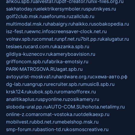
ankou.spb.ru
alvesta1.ru
pdf-creator.ru
nix-files.org.ru
sakhatoday.ru
elektrikersymboler.ru
sputnikyes.ru
golf2club.msk.ru
aeforums.ru
zallclub.ru
multimodal.msk.ru
habaigry.ru
haikko.ru
sobakopedia.ru
isz-fest.ru
ewnc.info
screensaver-clock.net.ru
volnav.spb.ru
comnat.ru
npf.net.ru
7bit.pp.ru
kalugatur.ru
tesiaes.ru
card.com.ru
kazanka.spb.ru
gildiya-kuznecov.ru
kameryboavision.ru
griffoncom.spb.ru
fabrika-emotsiy.ru
PARK-MATROSOVA.RU
agat.spb.ru
avtoyurist-moskva1.ru
hardware.org.ru
схема-авто.рф
dg-lab.ru
angrup.ru
recruiter.spb.ru
music8.spb.ru
krsk124.ru
kubok.spb.ru
romanofforex.ru
analitikaplus.ru
spyonline.ru
zosikamery.ru
sloboda-ural.pp.ru
AUTO-COM.SU
hohota.net
alimy.ru
online-z.com
aromat-vostoka.ru
otdelkaexp.ru
mobilvest.ru
bbd.net.ru
mebelshop.msk.ru
smp-forum.ru
bastion-td.ru
kosmoscreative.ru