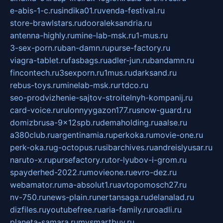
e-abis-1-c.ru
sindika01.ru
venda-festival.ru
store-brawlstars.ru
dooraleksandria.ru
antenna-highly.ru
mine-lab-msk.ru
1-mus.ru
3-sex-porn.ru
ban-damn.ru
purse-factory.ru
viagra-tablet.ru
fasbags.ru
adler-jun.ru
bandamn.ru
fincontech.ru
3sexporn.ru
1mus.ru
darksand.ru
rebus-toys.ru
minelab-msk.ru
rtdco.ru
seo-prodvizhenie-sajtov-stroitelnyh-kompanij.ru
card-voice.ru
rulonnyygazon177.ru
snow-guard.ru
domizbrusa-9x12spb.ru
demaholding.ru
aalse.ru
a380club.ru
argentinamia.ru
perkoka.ru
movie-one.ru
perk-oka.ru
g-octopus.ru
sibarchives.ru
andreislyusar.ru
naruto-x.ru
pursefactory.ru
tor-lyubov-i-grom.ru
spayderhed-2022.ru
movieone.ru
evro-dez.ru
webamator.ru
ma-absolut1.ru
avtopomosch27.ru
nv-750.ru
news-plain.ru
nertansaga.ru
delanalad.ru
dizfiles.ru
youtubefree.ru
aria-family.ru
roadli.ru
planeta-samara.ru
mysmartbuy.ru