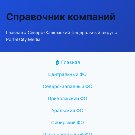
Справочник компаний
Главная
»
Северо-Кавказский федеральный округ
»
Portal City Media
🏠 Главная
Центральный ФО
Северо-Западный ФО
Приволжский ФО
Уральский ФО
Сибирский ФО
Дальневосточный ФО