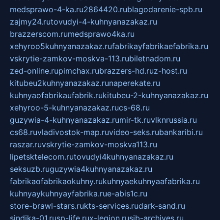
medsprawo-4-ka.ru
2864420.ru
blagodarenie-spb.ru
zajmy24.ru
tovudyi-4-kuhnyanazakaz.ru
brazzerscom.ru
medsprawo4ka.ru
xehyroo5kuhnyanazakaz.ru
fabrikayfabrikaefabrika.ru
vskrytie-zamkov-moskva-113.ru
biletnadom.ru
zed-online.ru
pimchax.ru
brazzers-hd.ru
z-host.ru
kitubeu2kuhnyanazakaz.ru
naperekate.ru
kuhnyaofabrikaufabrik.ru
kitubeu-2-kuhnyanazakaz.ru
xehyroo-5-kuhnyanazakaz.ru
cs-68.ru
guzywia-4-kuhnyanazakaz.ru
mir-tk.ru
vlknrussia.ru
cs68.ru
vladivostok-map.ru
video-seks.ru
bankaribi.ru
raszar.ru
vskrytie-zamkov-moskva113.ru
lipetsktelecom.ru
tovudyi4kuhnyanazakaz.ru
seksuzb.ru
guzywia4kuhnyanazakaz.ru
fabrikaofabrikaokuhny.ru
kuhnyaekuhnyaafabrika.ru
kuhnyaykuhnyayfabrika.ru
e-abis1c.ru
store-brawl-stars.ru
kts-services.ru
dark-sand.ru
sindika-01.ru
sp-life.ru
x-legion.ru
sib-archives.ru