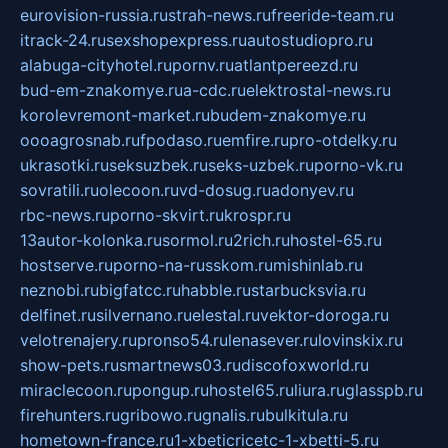
eurovision-russia.ru
strah-news.ru
freeride-team.ru
itrack-24.ru
sexshopexpress.ru
autostudiopro.ru
alabuga-cityhotel.ru
pornv.ru
atlantpereezd.ru
bud-em-znakomye.ru
a-cdc.ru
elektrostal-news.ru
korolevremont-market.ru
budem-znakomye.ru
oooagrosnab.ru
fpodaso.ru
emfire.ru
pro-otdelky.ru
ukrasotki.ru
seksuzbek.ru
seks-uzbek.ru
porno-vk.ru
sovratili.ru
olecoon.ru
vd-dosug.ru
adonyev.ru
rbc-news.ru
porno-skvirt.ru
krospr.ru
13autor-kolonka.ru
sormol.ru
2rich.ru
hostel-65.ru
hostserve.ru
porno-na-russkom.ru
mishinlab.ru
neznobi.ru
bigfatcc.ru
habble.ru
starbucksvia.ru
delfinet.ru
silvernano.ru
elestal.ru
vektor-doroga.ru
velotrenajery.ru
pronso54.ru
lenasever.ru
lovinskix.ru
show-pets.ru
smartnews03.ru
discofoxworld.ru
miraclecoon.ru
pongup.ru
hostel65.ru
liura.ru
glasspb.ru
firehunters.ru
gribowo.ru
gnalis.ru
bulkitula.ru
hometown-france.ru
1-xbeticricetc-1-xbetti-5.ru