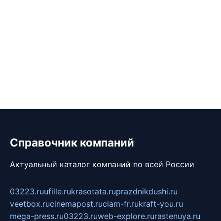
Справочник компаний
Актуальный каталог компаний по всей России
03223.ru
ufille.ru
krasotata.ru
prazdnikdushi.ru
veetbox.ru
cinemapost.ru
ciam-fr.ru
kraft-you.ru
mega-press.ru
03223.ru
web-explore.ru
rastenuya.ru