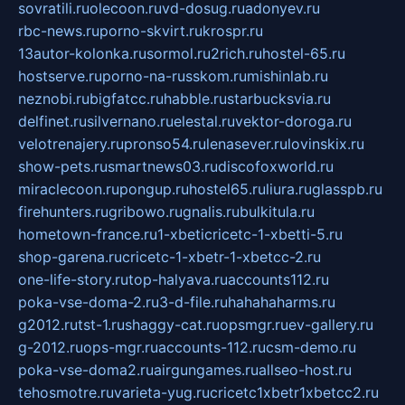
sovratili.ru
olecoon.ru
vd-dosug.ru
adonyev.ru
rbc-news.ru
porno-skvirt.ru
krospr.ru
13autor-kolonka.ru
sormol.ru
2rich.ru
hostel-65.ru
hostserve.ru
porno-na-russkom.ru
mishinlab.ru
neznobi.ru
bigfatcc.ru
habble.ru
starbucksvia.ru
delfinet.ru
silvernano.ru
elestal.ru
vektor-doroga.ru
velotrenajery.ru
pronso54.ru
lenasever.ru
lovinskix.ru
show-pets.ru
smartnews03.ru
discofoxworld.ru
miraclecoon.ru
pongup.ru
hostel65.ru
liura.ru
glasspb.ru
firehunters.ru
gribowo.ru
gnalis.ru
bulkitula.ru
hometown-france.ru
1-xbeticricetc-1-xbetti-5.ru
shop-garena.ru
cricetc-1-xbetr-1-xbetcc-2.ru
one-life-story.ru
top-halyava.ru
accounts112.ru
poka-vse-doma-2.ru
3-d-file.ru
hahahaharms.ru
g2012.ru
tst-1.ru
shaggy-cat.ru
opsmgr.ru
ev-gallery.ru
g-2012.ru
ops-mgr.ru
accounts-112.ru
csm-demo.ru
poka-vse-doma2.ru
airgungames.ru
allseo-host.ru
tehosmotre.ru
varieta-yug.ru
cricetc1xbetr1xbetcc2.ru