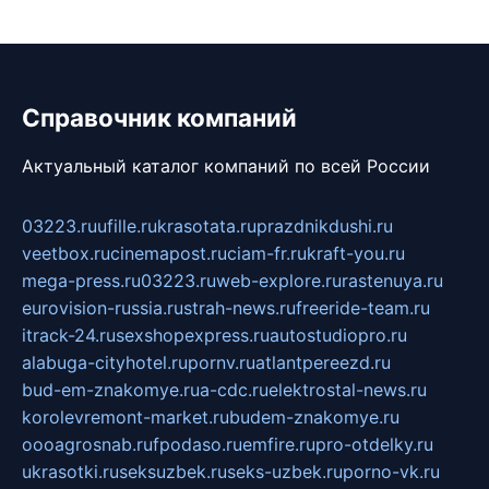
Справочник компаний
Актуальный каталог компаний по всей России
03223.ru
ufille.ru
krasotata.ru
prazdnikdushi.ru
veetbox.ru
cinemapost.ru
ciam-fr.ru
kraft-you.ru
mega-press.ru
03223.ru
web-explore.ru
rastenuya.ru
eurovision-russia.ru
strah-news.ru
freeride-team.ru
itrack-24.ru
sexshopexpress.ru
autostudiopro.ru
alabuga-cityhotel.ru
pornv.ru
atlantpereezd.ru
bud-em-znakomye.ru
a-cdc.ru
elektrostal-news.ru
korolevremont-market.ru
budem-znakomye.ru
oooagrosnab.ru
fpodaso.ru
emfire.ru
pro-otdelky.ru
ukrasotki.ru
seksuzbek.ru
seks-uzbek.ru
porno-vk.ru