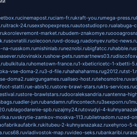
сии
eetbox.ru
cinemapost.ru
ciam-fr.ru
kraft-you.ru
mega-press.ru
.ru
itrack-24.ru
sexshopexpress.ru
autostudiopro.ru
alabuga-ci
ru
korolevremont-market.ru
budem-znakomye.ru
oooagrosna
k.ru
sovratili.ru
olecoon.ru
vd-dosug.ru
adonyev.ru
rbc-news.r
-na-russkom.ru
mishinlab.ru
neznobi.ru
bigfatcc.ru
habble.ru
s
nasever.ru
lovinskix.ru
show-pets.ru
smartnews03.ru
discofox
.ru
bulkitula.ru
hometown-france.ru
1-xbeticricetc-1-xbetti-5.
oka-vse-doma-2.ru
3-d-file.ru
hahahaharms.ru
g2012.ru
tst-1.
se-doma2.ru
airgungames.ru
allseo-host.ru
tehosmotre.ru
var
foot-statti.ru
e-abis1c.ru
store-brawl-stars.ru
kts-services.ru
stival.ru
store-brawlstars.ru
dooraleksandria.ru
antenna-high
sbags.ru
adler-jun.ru
bandamn.ru
fincontech.ru
3sexporn.ru
1mu
0.ru
blagodarenie-spb.ru
zajmy24.ru
tovudyi-4-kuhnyanazak
rika.ru
vskrytie-zamkov-moskva-113.ru
biletnadom.ru
zed-on
ofabrikaufabrik.ru
kitubeu-2-kuhnyanazakaz.ru
xehyroo-5-k
a.ru
cs68.ru
vladivostok-map.ru
video-seks.ru
bankaribi.ru
rasz