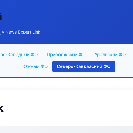
й
г
» News Expert Link
ро-Западный ФО
Приволжский ФО
Уральский ФО
Южный ФО
Северо-Кавказский ФО
k