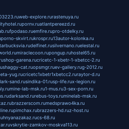
03223.ru
web-explore.ru
rastenuya.ru
tyhotel.ru
pornv.ru
atlantpereezd.ru
b.ru
fpodaso.ru
emfire.ru
pro-otdelky.ru
u
porno-skvirt.ru
krospr.ru
13autor-kolonka.ru
tarbucksvia.ru
delfinet.ru
silvernano.ru
elestal.ru
world.ru
miraclecoon.ru
pongup.ru
hostel65.ru
ru
shop-garena.ru
cricetc-1-xbetr-1-xbetcc-2.ru
ru
shaggy-cat.ru
opsmgr.ru
ev-gallery.ru
g-2012.ru
ieta-yug.ru
cricetc1xbetr1xbetcc2.ru
raytor-d.ru
dark-sand.ru
sindika-01.ru
sp-life.ru
x-legion.ru
ly.ru
mine-lab-msk.ru
1-mus.ru
3-sex-porn.ru
s.ru
darksand.ru
rebus-toys.ru
minelab-msk.ru
az.ru
brazzerscom.ru
medsprawo4ka.ru
line.ru
pimchax.ru
brazzers-hd.ru
z-host.ru
uhnyanazakaz.ru
cs-68.ru
ar.ru
vskrytie-zamkov-moskva113.ru