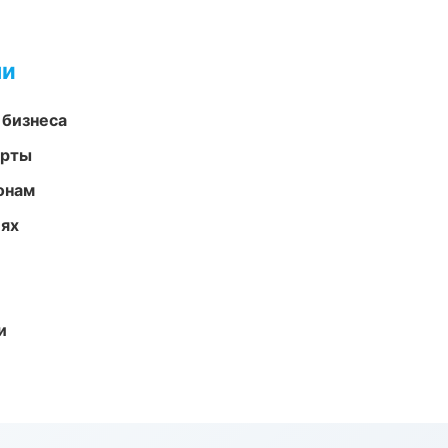
ми
 бизнеса
арты
онам
иях
и