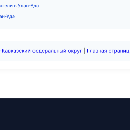
ители в Улан-Удэ
ан-Удэ
-Кавказский федеральный округ
|
Главная страниц