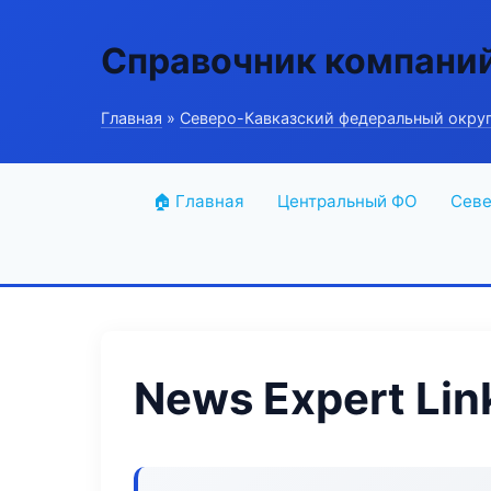
Справочник компани
Главная
»
Северо-Кавказский федеральный окру
🏠 Главная
Центральный ФО
Севе
News Expert Lin