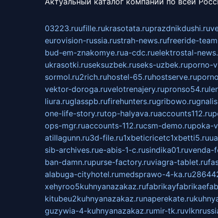
Актуальный каталог компаний по всей Рос
03223.ru
ufille.ru
krasotata.ru
prazdnikdushi.ru
v
eurovision-russia.ru
strah-news.ru
freeride-team
bud-em-znakomye.ru
a-cdc.ru
elektrostal-news.
ukrasotki.ru
seksuzbek.ru
seks-uzbek.ru
porno-v
sormol.ru
2rich.ru
hostel-65.ru
hostserve.ru
porno
vektor-doroga.ru
velotrenajery.ru
pronso54.ru
le
liura.ru
glasspb.ru
firehunters.ru
gribowo.ru
gnalis
one-life-story.ru
top-halyava.ru
accounts112.ru
p
ops-mgr.ru
accounts-112.ru
csm-demo.ru
poka-v
atillagunn.ru
3d-file.ru
1xbeticricetc1xbetti5.ru
ua
sib-archives.ru
e-abis-1-c.ru
sindika01.ru
venda-fe
ban-damn.ru
purse-factory.ru
viagra-tablet.ru
fa
alabuga-cityhotel.ru
medsprawo-4-ka.ru
286442
xehyroo5kuhnyanazakaz.ru
fabrikayfabrikaefab
kitubeu2kuhnyanazakaz.ru
naperekate.ru
kuhnya
guzywia-4-kuhnyanazakaz.ru
mir-tk.ru
vlknrussi