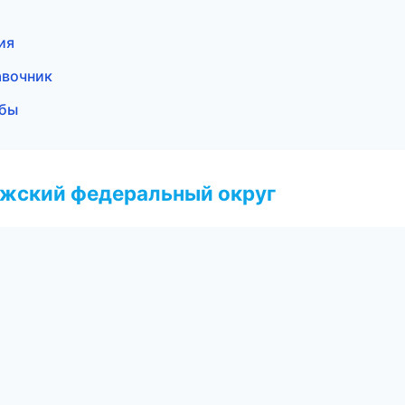
ия
авочник
жбы
лжский федеральный округ