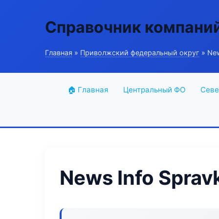
Справочник компани
Главная
»
Приволжский федеральный округ
» New
🏠 Главная
Центральный ФО
Севе
News Info Sprav