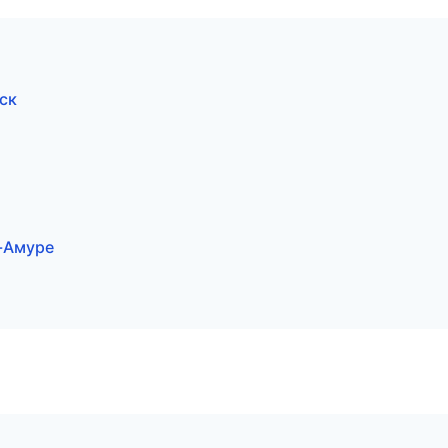
ск
а-Амуре