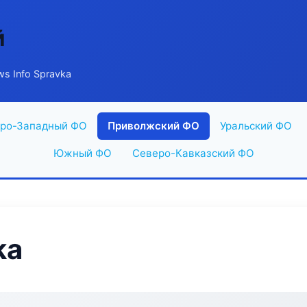
й
s Info Spravka
ро-Западный ФО
Приволжский ФО
Уральский ФО
Южный ФО
Северо-Кавказский ФО
ka