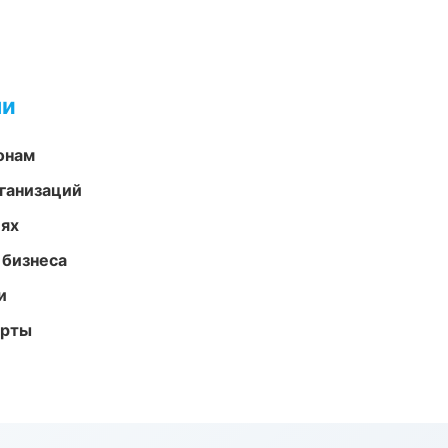
ми
онам
ганизаций
иях
 бизнеса
и
арты