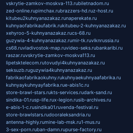
vskrytie-zamkov-moskva-113.ru
biletnadom.ru
zed-online.ru
pimchax.ru
brazzers-hd.ru
z-host.ru
kitubeu2kuhnyanazakaz.ru
naperekate.ru
kuhnyaofabrikaufabrik.ru
kitubeu-2-kuhnyanazakaz.ru
xehyroo-5-kuhnyanazakaz.ru
cs-68.ru
guzywia-4-kuhnyanazakaz.ru
mir-tk.ru
vlknrussia.ru
cs68.ru
vladivostok-map.ru
video-seks.ru
bankaribi.ru
raszar.ru
vskrytie-zamkov-moskva113.ru
lipetsktelecom.ru
tovudyi4kuhnyanazakaz.ru
seksuzb.ru
guzywia4kuhnyanazakaz.ru
fabrikaofabrikaokuhny.ru
kuhnyaekuhnyaafabrika.ru
kuhnyaykuhnyayfabrika.ru
e-abis1c.ru
store-brawl-stars.ru
kts-services.ru
dark-sand.ru
sindika-01.ru
sp-life.ru
x-legion.ru
sib-archives.ru
e-abis-1-c.ru
sindika01.ru
venda-festival.ru
store-brawlstars.ru
dooraleksandria.ru
antenna-highly.ru
mine-lab-msk.ru
1-mus.ru
3-sex-porn.ru
ban-damn.ru
purse-factory.ru