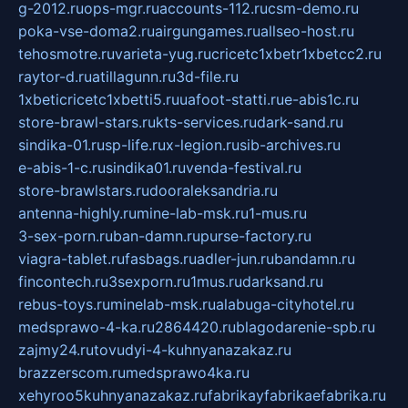
g-2012.ru
ops-mgr.ru
accounts-112.ru
csm-demo.ru
poka-vse-doma2.ru
airgungames.ru
allseo-host.ru
tehosmotre.ru
varieta-yug.ru
cricetc1xbetr1xbetcc2.ru
raytor-d.ru
atillagunn.ru
3d-file.ru
1xbeticricetc1xbetti5.ru
uafoot-statti.ru
e-abis1c.ru
store-brawl-stars.ru
kts-services.ru
dark-sand.ru
sindika-01.ru
sp-life.ru
x-legion.ru
sib-archives.ru
e-abis-1-c.ru
sindika01.ru
venda-festival.ru
store-brawlstars.ru
dooraleksandria.ru
antenna-highly.ru
mine-lab-msk.ru
1-mus.ru
3-sex-porn.ru
ban-damn.ru
purse-factory.ru
viagra-tablet.ru
fasbags.ru
adler-jun.ru
bandamn.ru
fincontech.ru
3sexporn.ru
1mus.ru
darksand.ru
rebus-toys.ru
minelab-msk.ru
alabuga-cityhotel.ru
medsprawo-4-ka.ru
2864420.ru
blagodarenie-spb.ru
zajmy24.ru
tovudyi-4-kuhnyanazakaz.ru
brazzerscom.ru
medsprawo4ka.ru
xehyroo5kuhnyanazakaz.ru
fabrikayfabrikaefabrika.ru