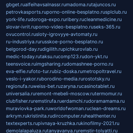
gbget.ru
alfeihavsalnassr.ru
madoma.ru
tajuncos.ru
petrovkasports.ru
porno-online-besplatno.ru
splclub.ru
york-life.ru
doroga-expo.ru
ribery.ru
cleanmedicine.ru
slovar-ivrit.ru
porno-video-besplatno.ru
seks-365.ru
ovucontrol.ru
sloty-igrovyye-avtomaty.ru
ru-industriya.ru
russkoe-porno-besplatno.ru
belgorod-day.ru
digilith.ru
pichkurovlab.ru
medic-today.ru
taksu.ru
comp123.ru
don-ykt.ru
teensvoice.ru
imgsharing.ru
domashnee-porno.ru
eva-elfie.ru
foto-tur.ru
biz-doska.ru
metropoltravel.ru
veslo-i-yakor.ru
borodino-media.ru
rostotsky.ru
regionufa.ru
weiss-bet.ru
zaryna.ru
casinotablet.ru
universalia.ru
remont-mebeli-moscow.ru
termomur.ru
clubfisher.ru
remstirufa.ru
erdamchi.ru
doramamama.ru
muraviovka-park.ru
worldofwoman.ru
clean-dreams.ru
arkrym.ru
kristinita.ru
dircomputer.ru
healthenter.ru
textexperts.ru
pivnaya-kruzhka.ru
kinofilmy-2021.ru
demolalapaluza.ru
tanyavanya.ru
remstir-tolyatti.ru