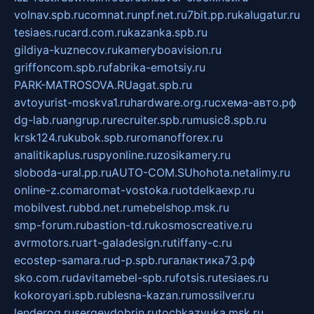
volnav.spb.ru
comnat.ru
npf.net.ru
7bit.pp.ru
kalugatur.ru
tesiaes.ru
card.com.ru
kazanka.spb.ru
gildiya-kuznecov.ru
kameryboavision.ru
griffoncom.spb.ru
fabrika-emotsiy.ru
PARK-MATROSOVA.RU
agat.spb.ru
avtoyurist-moskva1.ru
hardware.org.ru
схема-авто.рф
dg-lab.ru
angrup.ru
recruiter.spb.ru
music8.spb.ru
krsk124.ru
kubok.spb.ru
romanofforex.ru
analitikaplus.ru
spyonline.ru
zosikamery.ru
sloboda-ural.pp.ru
AUTO-COM.SU
hohota.net
alimy.ru
online-z.com
aromat-vostoka.ru
otdelkaexp.ru
mobilvest.ru
bbd.net.ru
mebelshop.msk.ru
smp-forum.ru
bastion-td.ru
kosmoscreative.ru
avrmotors.ru
art-galadesign.ru
tiffany-c.ru
ecostep-samara.ru
d-p.spb.ru
галактика73.рф
sko.com.ru
davitamebel-spb.ru
fotsis.ru
tesiaes.ru
kokoroyari.spb.ru
blesna-kazan.ru
mossilver.ru
lenderoq.ru
sergeydobrin.ru
tochkazvuka.msk.ru