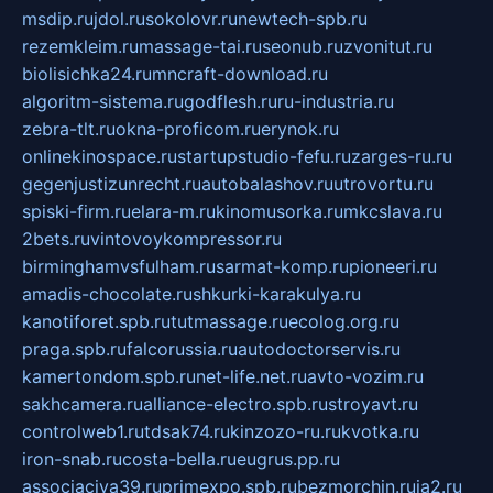
msdip.ru
jdol.ru
sokolovr.ru
newtech-spb.ru
rezemkleim.ru
massage-tai.ru
seonub.ru
zvonitut.ru
biolisichka24.ru
mncraft-download.ru
algoritm-sistema.ru
godflesh.ru
ru-industria.ru
zebra-tlt.ru
okna-proficom.ru
erynok.ru
onlinekinospace.ru
startupstudio-fefu.ru
zarges-ru.ru
gegenjustizunrecht.ru
autobalashov.ru
utrovortu.ru
spiski-firm.ru
elara-m.ru
kinomusorka.ru
mkcslava.ru
2bets.ru
vintovoykompressor.ru
birminghamvsfulham.ru
sarmat-komp.ru
pioneeri.ru
amadis-chocolate.ru
shkurki-karakulya.ru
kanotiforet.spb.ru
tutmassage.ru
ecolog.org.ru
praga.spb.ru
falcorussia.ru
autodoctorservis.ru
kamertondom.spb.ru
net-life.net.ru
avto-vozim.ru
sakhcamera.ru
alliance-electro.spb.ru
stroyavt.ru
controlweb1.ru
tdsak74.ru
kinzozo-ru.ru
kvotka.ru
iron-snab.ru
costa-bella.ru
eugrus.pp.ru
associaciya39.ru
primexpo.spb.ru
bezmorchin.ru
ia2.ru