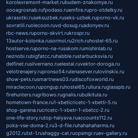
korolevremont-market.ru
budem-znakomye.ru
oooagrosnab.ru
fpodaso.ru
emfire.ru
pro-otdelky.ru
ukrasotki.ru
seksuzbek.ru
seks-uzbek.ru
porno-vk.ru
sovratili.ru
olecoon.ru
vd-dosug.ru
adonyev.ru
rbc-news.ru
porno-skvirt.ru
krospr.ru
13autor-kolonka.ru
sormol.ru
2rich.ru
hostel-65.ru
hostserve.ru
porno-na-russkom.ru
mishinlab.ru
neznobi.ru
bigfatcc.ru
habble.ru
starbucksvia.ru
delfinet.ru
silvernano.ru
elestal.ru
vektor-doroga.ru
velotrenajery.ru
pronso54.ru
lenasever.ru
lovinskix.ru
show-pets.ru
smartnews03.ru
discofoxworld.ru
miraclecoon.ru
pongup.ru
hostel65.ru
liura.ru
glasspb.ru
firehunters.ru
gribowo.ru
gnalis.ru
bulkitula.ru
hometown-france.ru
1-xbeticricetc-1-xbetti-5.ru
shop-garena.ru
cricetc-1-xbetr-1-xbetcc-2.ru
one-life-story.ru
top-halyava.ru
accounts112.ru
poka-vse-doma-2.ru
3-d-file.ru
hahahaharms.ru
g2012.ru
tst-1.ru
shaggy-cat.ru
opsmgr.ru
ev-gallery.ru