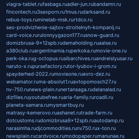
viagra-tablet.ru
fasbags.ru
adler-jun.ru
bandamn.ru
fincontech.ru
3sexporn.ru
1mus.ru
darksand.ru
rebus-toys.ru
minelab-msk.ru
rtdco.ru
seo-prodvizhenie-sajtov-stroitelnyh-kompanij.ru
card-voice.ru
rulonnyygazon177.ru
snow-guard.ru
domizbrusa-9x12spb.ru
demaholding.ru
aalse.ru
a380club.ru
argentinamia.ru
perkoka.ru
movie-one.ru
perk-oka.ru
g-octopus.ru
sibarchives.ru
andreislyusar.ru
naruto-x.ru
pursefactory.ru
tor-lyubov-i-grom.ru
spayderhed-2022.ru
movieone.ru
evro-dez.ru
webamator.ru
ma-absolut1.ru
avtopomosch27.ru
nv-750.ru
news-plain.ru
nertansaga.ru
delanalad.ru
dizfiles.ru
youtubefree.ru
aria-family.ru
roadli.ru
planeta-samara.ru
mysmartbuy.ru
matrasy-kemerovo.ru
ashanet.ru
trade-farm.ru
dotcustoms.ru
domizbrusa9x12spb.ru
autodamp.ru
narasimha.ru
djcommodities.ru
nv750.ru
x-ton.ru
newsplain.ru
cardvoice.ru
modopaper.ru
manunae.ru