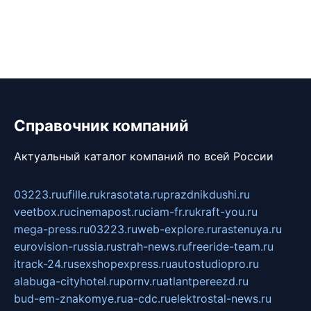
Справочник компаний
Актуальный каталог компаний по всей России
03223.ru
ufille.ru
krasotata.ru
prazdnikdushi.ru
veetbox.ru
cinemapost.ru
ciam-fr.ru
kraft-you.ru
mega-press.ru
03223.ru
web-explore.ru
rastenuya.ru
eurovision-russia.ru
strah-news.ru
freeride-team.ru
itrack-24.ru
sexshopexpress.ru
autostudiopro.ru
alabuga-cityhotel.ru
pornv.ru
atlantpereezd.ru
bud-em-znakomye.ru
a-cdc.ru
elektrostal-news.ru