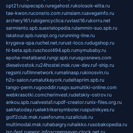
cpt21.ru
ispecspb.ru
regahost.ru
kolosok-elita.ru
tae-kwon.ru
consrio.com.ru
insiam.ru
avegainfo.ru
archery161.ru
bigencyclica.ru
vlast16.ru
korru.net
sarmiento.spb.su
extelopedia.ru
lammin-suo.spb.ru
iskatour.spb.ru
snpi.org.ru
running-line.ru
krygeva-spa.ru
chel.net.ru
rust-loco.ru
dugshop.ru
hl-beta.spb.ru
school494.spb.ru
mymubaby.ru
epoha-metalband.ru
ngr.spb.ru
rusgosnews.com
dieselvostok.ru
24hostel.msk.ru
w-dev.ru
f-ship.ru
regsmi.ru
filmnetwork.ru
malinasp.ru
kinosvin.ru
h2o-salon.ru
malutkayork.ru
deltaprim.spb.ru
tango-perm.ru
gooddir.ru
sgv.su
multiki-online.com
webkrasotki.com
cherinvest.ru
detskiy-ostrov.ru
ankou.spb.ru
alvesta1.ru
pdf-creator.ru
nix-files.org.ru
sakhatoday.ru
elektrikersymboler.ru
sputnikyes.ru
golf2club.msk.ru
aeforums.ru
zallclub.ru
multimodal.msk.ru
habaigry.ru
haikko.ru
sobakopedia.ru
isz-fest.ru
ewnc.info
screensaver-clock.net.ru