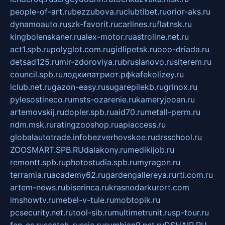
people-of-art.ru
bezzubova.ru
clubtibet.ru
orior-aks.ru
dynamoauto.ru
szk-favorit.ru
carlines.ru
flatnsk.ru
kingbolenskaner.ru
alex-motor.ru
astroline.net.ru
act1.spb.ru
polyglot.com.ru
gidlipetsk.ru
ooo-driada.ru
detsad125.ru
mir-zdoroviya.ru
bruslanovo.ru
siterem.ru
council.spb.ru
лодкипатриот.рф
kafekolizey.ru
iclub.net.ru
gazon-easy.ru
sugarepilekb.ru
grinox.ru
pylesostineco.ru
msts-ozarenie.ru
kameryjooan.ru
artemovskij.ru
dopler.spb.ru
aid70.ru
metall-perm.ru
ndm.msk.ru
ratingzooshop.ru
apiaccess.ru
globalautotrade.info
bezverhovskoe.ru
drsschool.ru
ZOOSMART.SPB.RU
dalakony.ru
medikijob.ru
remontt.spb.ru
photostudia.spb.ru
myragon.ru
terramia.ru
academy62.ru
gardengallereya.ru
rti.com.ru
artem-news.ru
biserinca.ru
krasnodarkurort.com
imshowtv.ru
mebel-v-tule.ru
mobtopik.ru
pcsecurity.net.ru
tool-sib.ru
multimetrunit.ru
sp-tour.ru
fan-cs.ru
santeh-russia.ru
symbian9.net.ru
DSHAIR.RU