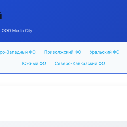
й
 ООО Media City
ро-Западный ФО
Приволжский ФО
Уральский ФО
Южный ФО
Северо-Кавказский ФО