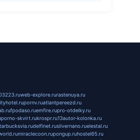
03223.ru
web-explore.ru
rastenuya.ru
tyhotel.ru
pornv.ru
atlantpereezd.ru
b.ru
fpodaso.ru
emfire.ru
pro-otdelky.ru
u
porno-skvirt.ru
krospr.ru
13autor-kolonka.ru
tarbucksvia.ru
delfinet.ru
silvernano.ru
elestal.ru
world.ru
miraclecoon.ru
pongup.ru
hostel65.ru