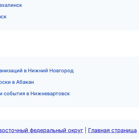
Сахалинск
нск
анизаций в Нижний Новгород
оски в Абакан
 и события в Нижневартовск
евосточный федеральный округ
|
Главная страница