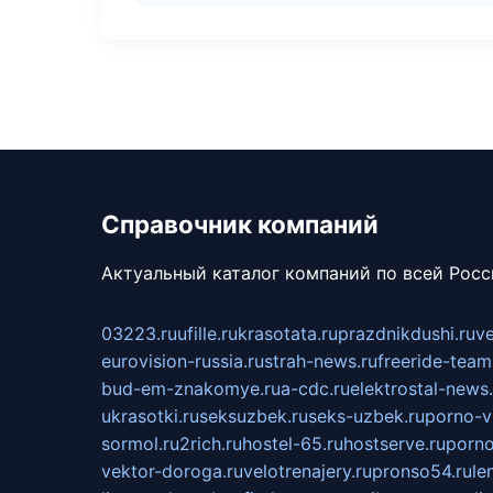
Справочник компаний
Актуальный каталог компаний по всей Рос
03223.ru
ufille.ru
krasotata.ru
prazdnikdushi.ru
v
eurovision-russia.ru
strah-news.ru
freeride-team
bud-em-znakomye.ru
a-cdc.ru
elektrostal-news.
ukrasotki.ru
seksuzbek.ru
seks-uzbek.ru
porno-v
sormol.ru
2rich.ru
hostel-65.ru
hostserve.ru
porno
vektor-doroga.ru
velotrenajery.ru
pronso54.ru
le