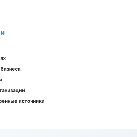
ми
иях
 бизнеса
и
ганизаций
еренные источники