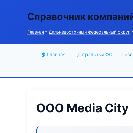
Справочник компани
Главная
»
Дальневосточный федеральный округ
»
🏠 Главная
Центральный ФО
Севе
ООО Media City