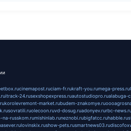
сии
eetbox.ru
cinemapost.ru
ciam-fr.ru
kraft-you.ru
mega-press.ru
.ru
itrack-24.ru
sexshopexpress.ru
autostudiopro.ru
alabuga-ci
ru
korolevremont-market.ru
budem-znakomye.ru
oooagrosna
k.ru
sovratili.ru
olecoon.ru
vd-dosug.ru
adonyev.ru
rbc-news.r
-na-russkom.ru
mishinlab.ru
neznobi.ru
bigfatcc.ru
habble.ru
s
nasever.ru
lovinskix.ru
show-pets.ru
smartnews03.ru
discofox