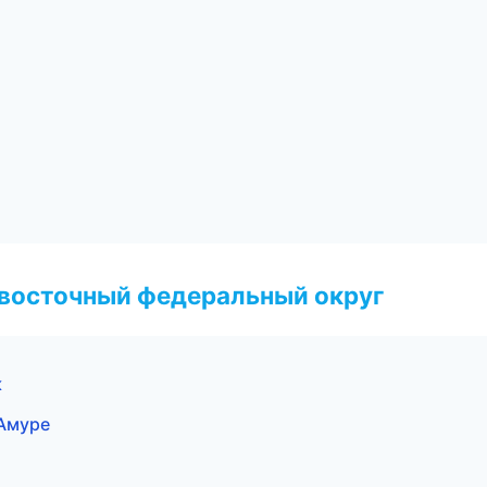
евосточный федеральный округ
к
-Амуре