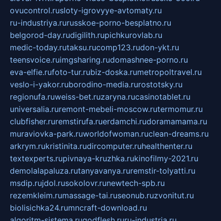
ovucontrol.ru
sloty-igrovyye-avtomaty.ru
ru-industriya.ru
russkoe-porno-besplatno.ru
belgorod-day.ru
digilith.ru
pichkurovlab.ru
medic-today.ru
taksu.ru
comp123.ru
don-ykt.ru
teensvoice.ru
imgsharing.ru
domashnee-porno.ru
eva-elfie.ru
foto-tur.ru
biz-doska.ru
metropoltravel.ru
veslo-i-yakor.ru
borodino-media.ru
rostotsky.ru
regionufa.ru
weiss-bet.ru
zaryna.ru
casinotablet.ru
universalia.ru
remont-mebeli-moscow.ru
termomur.ru
clubfisher.ru
remstirufa.ru
erdamchi.ru
doramamama.ru
muraviovka-park.ru
worldofwoman.ru
clean-dreams.ru
arkrym.ru
kristinita.ru
dircomputer.ru
healthenter.ru
textexperts.ru
pivnaya-kruzhka.ru
kinofilmy-2021.ru
demolalapaluza.ru
tanyavanya.ru
remstir-tolyatti.ru
msdip.ru
jdol.ru
sokolovr.ru
newtech-spb.ru
rezemkleim.ru
massage-tai.ru
seonub.ru
zvonitut.ru
biolisichka24.ru
mncraft-download.ru
algoritm-sistema.ru
godflesh.ru
ru-industria.ru