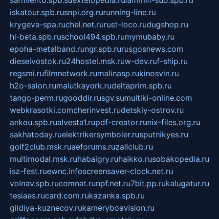
iskatour.spb.ru
snpi.org.ru
running-line.ru
krygeva-spa.ru
chel.net.ru
rust-loco.ru
dugshop.ru
hl-beta.spb.ru
school494.spb.ru
mymubaby.ru
epoha-metalband.ru
ngr.spb.ru
rusgosnews.com
dieselvostok.ru
24hostel.msk.ru
w-dev.ru
f-ship.ru
regsmi.ru
filmnetwork.ru
malinasp.ru
kinosvin.ru
h2o-salon.ru
malutkayork.ru
deltaprim.spb.ru
tango-perm.ru
gooddir.ru
sgv.su
multiki-online.com
webkrasotki.com
cherinvest.ru
detskiy-ostrov.ru
ankou.spb.ru
alvesta1.ru
pdf-creator.ru
nix-files.org.ru
sakhatoday.ru
elektrikersymboler.ru
sputnikyes.ru
golf2club.msk.ru
aeforums.ru
zallclub.ru
multimodal.msk.ru
habaigry.ru
haikko.ru
sobakopedia.ru
isz-fest.ru
ewnc.info
screensaver-clock.net.ru
volnav.spb.ru
comnat.ru
npf.net.ru
7bit.pp.ru
kalugatur.ru
tesiaes.ru
card.com.ru
kazanka.spb.ru
gildiya-kuznecov.ru
kameryboavision.ru