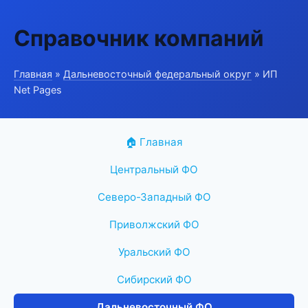
Справочник компаний
Главная
»
Дальневосточный федеральный округ
» ИП
Net Pages
🏠 Главная
Центральный ФО
Северо-Западный ФО
Приволжский ФО
Уральский ФО
Сибирский ФО
Дальневосточный ФО