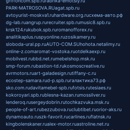
griffoncom.spb.ru
fabrika-emotsiy.ru
PARK-MATROSOVA.RU
agat.spb.ru
avtoyurist-moskva1.ru
hardware.org.ru
схема-авто.рф
dg-lab.ru
angrup.ru
recruiter.spb.ru
music8.spb.ru
krsk124.ru
kubok.spb.ru
romanofforex.ru
analitikaplus.ru
spyonline.ru
zosikamery.ru
sloboda-ural.pp.ru
AUTO-COM.SU
hohota.net
alimy.ru
online-z.com
aromat-vostoka.ru
otdelkaexp.ru
mobilvest.ru
bbd.net.ru
mebelshop.msk.ru
smp-forum.ru
bastion-td.ru
kosmoscreative.ru
avrmotors.ru
art-galadesign.ru
tiffany-c.ru
ecostep-samara.ru
d-p.spb.ru
галактика73.рф
sko.com.ru
davitamebel-spb.ru
fotsis.ru
tesiaes.ru
kokoroyari.spb.ru
blesna-kazan.ru
mossilver.ru
lenderoq.ru
sergeydobrin.ru
tochkazvuka.msk.ru
people-of-art.ru
bezzubova.ru
clubtibet.ru
orior-aks.ru
dynamoauto.ru
szk-favorit.ru
carlines.ru
flatnsk.ru
kingbolenskaner.ru
alex-motor.ru
astroline.net.ru