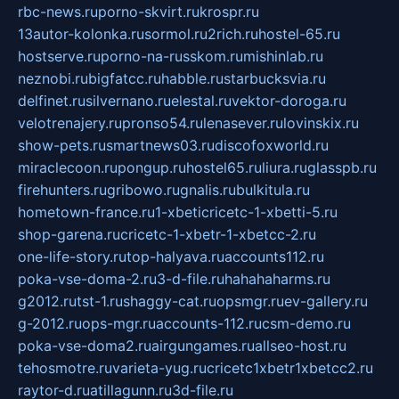
rbc-news.ru
porno-skvirt.ru
krospr.ru
13autor-kolonka.ru
sormol.ru
2rich.ru
hostel-65.ru
hostserve.ru
porno-na-russkom.ru
mishinlab.ru
neznobi.ru
bigfatcc.ru
habble.ru
starbucksvia.ru
delfinet.ru
silvernano.ru
elestal.ru
vektor-doroga.ru
velotrenajery.ru
pronso54.ru
lenasever.ru
lovinskix.ru
show-pets.ru
smartnews03.ru
discofoxworld.ru
miraclecoon.ru
pongup.ru
hostel65.ru
liura.ru
glasspb.ru
firehunters.ru
gribowo.ru
gnalis.ru
bulkitula.ru
hometown-france.ru
1-xbeticricetc-1-xbetti-5.ru
shop-garena.ru
cricetc-1-xbetr-1-xbetcc-2.ru
one-life-story.ru
top-halyava.ru
accounts112.ru
poka-vse-doma-2.ru
3-d-file.ru
hahahaharms.ru
g2012.ru
tst-1.ru
shaggy-cat.ru
opsmgr.ru
ev-gallery.ru
g-2012.ru
ops-mgr.ru
accounts-112.ru
csm-demo.ru
poka-vse-doma2.ru
airgungames.ru
allseo-host.ru
tehosmotre.ru
varieta-yug.ru
cricetc1xbetr1xbetcc2.ru
raytor-d.ru
atillagunn.ru
3d-file.ru