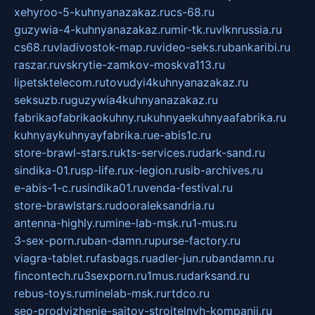
xehyroo-5-kuhnyanazakaz.ru
cs-68.ru
guzywia-4-kuhnyanazakaz.ru
mir-tk.ru
vlknrussia.ru
cs68.ru
vladivostok-map.ru
video-seks.ru
bankaribi.ru
raszar.ru
vskrytie-zamkov-moskva113.ru
lipetsktelecom.ru
tovudyi4kuhnyanazakaz.ru
seksuzb.ru
guzywia4kuhnyanazakaz.ru
fabrikaofabrikaokuhny.ru
kuhnyaekuhnyaafabrika.ru
kuhnyaykuhnyayfabrika.ru
e-abis1c.ru
store-brawl-stars.ru
kts-services.ru
dark-sand.ru
sindika-01.ru
sp-life.ru
x-legion.ru
sib-archives.ru
e-abis-1-c.ru
sindika01.ru
venda-festival.ru
store-brawlstars.ru
dooraleksandria.ru
antenna-highly.ru
mine-lab-msk.ru
1-mus.ru
3-sex-porn.ru
ban-damn.ru
purse-factory.ru
viagra-tablet.ru
fasbags.ru
adler-jun.ru
bandamn.ru
fincontech.ru
3sexporn.ru
1mus.ru
darksand.ru
rebus-toys.ru
minelab-msk.ru
rtdco.ru
seo-prodvizhenie-sajtov-stroitelnyh-kompanij.ru