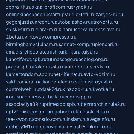
zebra-tlt.ru
okna-proficom.ru
erynok.ru
onlinekinospace.ru
startupstudio-fefu.ru
zarges-ru.ru
gegenjustizunrecht.ru
autobalashov.ru
utrovortu.ru
spiski-firm.ru
elara-m.ru
kinomusorka.ru
mkcslava.ru
2bets.ru
vintovoykompressor.ru
birminghamvsfulham.ru
sarmat-komp.ru
pioneeri.ru
amadis-chocolate.ru
shkurki-karakulya.ru
kanotiforet.spb.ru
tutmassage.ru
ecolog.org.ru
praga.spb.ru
falcorussia.ru
autodoctorservis.ru
kamertondom.spb.ru
net-life.net.ru
avto-vozim.ru
sakhcamera.ru
alliance-electro.spb.ru
stroyavt.ru
controlweb1.ru
tdsak74.ru
kinzozo-ru.ru
kvotka.ru
iron-snab.ru
costa-bella.ru
eugrus.pp.ru
associaciya39.ru
primexpo.spb.ru
bezmorchin.ru
ia2.ru
cpt21.ru
ispecspb.ru
regahost.ru
kolosok-elita.ru
tae-kwon.ru
consrio.com.ru
insiam.ru
avegainfo.ru
archery161.ru
bigencyclica.ru
vlast16.ru
korru.net
sarmiento.spb.su
extelopedia.ru
lammin-suo.spb.ru