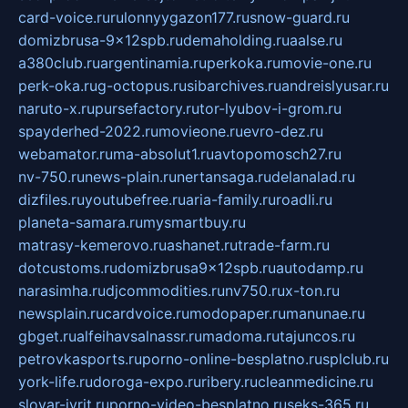
card-voice.ru
rulonnyygazon177.ru
snow-guard.ru
domizbrusa-9x12spb.ru
demaholding.ru
aalse.ru
a380club.ru
argentinamia.ru
perkoka.ru
movie-one.ru
perk-oka.ru
g-octopus.ru
sibarchives.ru
andreislyusar.ru
naruto-x.ru
pursefactory.ru
tor-lyubov-i-grom.ru
spayderhed-2022.ru
movieone.ru
evro-dez.ru
webamator.ru
ma-absolut1.ru
avtopomosch27.ru
nv-750.ru
news-plain.ru
nertansaga.ru
delanalad.ru
dizfiles.ru
youtubefree.ru
aria-family.ru
roadli.ru
planeta-samara.ru
mysmartbuy.ru
matrasy-kemerovo.ru
ashanet.ru
trade-farm.ru
dotcustoms.ru
domizbrusa9x12spb.ru
autodamp.ru
narasimha.ru
djcommodities.ru
nv750.ru
x-ton.ru
newsplain.ru
cardvoice.ru
modopaper.ru
manunae.ru
gbget.ru
alfeihavsalnassr.ru
madoma.ru
tajuncos.ru
petrovkasports.ru
porno-online-besplatno.ru
splclub.ru
york-life.ru
doroga-expo.ru
ribery.ru
cleanmedicine.ru
slovar-ivrit.ru
porno-video-besplatno.ru
seks-365.ru