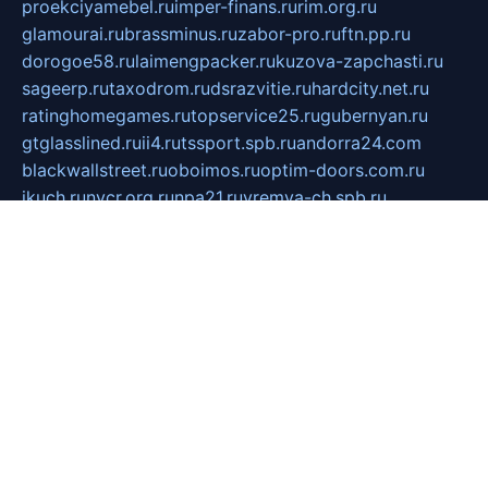
proekciyamebel.ru
imper-finans.ru
rim.org.ru
glamourai.ru
brassminus.ru
zabor-pro.ru
ftn.pp.ru
dorogoe58.ru
laimengpacker.ru
kuzova-zapchasti.ru
sageerp.ru
taxodrom.ru
dsrazvitie.ru
hardcity.net.ru
ratinghomegames.ru
topservice25.ru
gubernyan.ru
gtglasslined.ru
ii4.ru
tssport.spb.ru
andorra24.com
blackwallstreet.ru
oboimos.ru
optim-doors.com.ru
ikuch.ru
nycr.org.ru
npa21.ru
vremya-ch.spb.ru
desert000.ru
ivtorgi.ru
ifiori.ru
catalog-statei.ru
dcv.org.ru
spetsmaster174.ru
ipkameryhiseeu.ru
dum26.ru
ruspol.spb.ru
fr-opendp.ru
kam-solnyshko.ru
cheyenne-arapaho.ru
sevzapmetal.spb.ru
ted-lapidus.spb.ru
parasite-eliminator.ru
sigma-complete.ru
modernworld.ru
dama-moda.ru
eholot-group.ru
sk-nvkz.ru
DRONGOLD.RU
democratia2.ru
i-farmer.ru
mass-sport.org
jablonex.spb.ru
bookmess.ru
linkword.ru
refineua.com.ru
cs-spec.net.ru
altay-mebel.ru