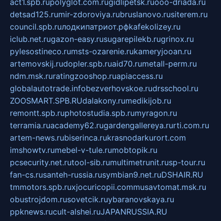
act1.spb.ru
polyglot.com.ru
gidlipetsk.ru
ooo-driada.ru
detsad125.ru
mir-zdoroviya.ru
bruslanovo.ru
siterem.ru
council.spb.ru
лодкипатриот.рф
kafekolizey.ru
iclub.net.ru
gazon-easy.ru
sugarepilekb.ru
grinox.ru
pylesostineco.ru
msts-ozarenie.ru
kameryjooan.ru
artemovskij.ru
dopler.spb.ru
aid70.ru
metall-perm.ru
ndm.msk.ru
ratingzooshop.ru
apiaccess.ru
globalautotrade.info
bezverhovskoe.ru
drsschool.ru
ZOOSMART.SPB.RU
dalakony.ru
medikijob.ru
remontt.spb.ru
photostudia.spb.ru
myragon.ru
terramia.ru
academy62.ru
gardengallereya.ru
rti.com.ru
artem-news.ru
biserinca.ru
krasnodarkurort.com
imshowtv.ru
mebel-v-tule.ru
mobtopik.ru
pcsecurity.net.ru
tool-sib.ru
multimetrunit.ru
sp-tour.ru
fan-cs.ru
santeh-russia.ru
symbian9.net.ru
DSHAIR.RU
tmmotors.spb.ru
xjocuricopii.com
musavtomat.msk.ru
obustrojdom.ru
sovetcik.ru
ybaranovskaya.ru
ppknews.ru
cult-alshei.ru
JAPANRUSSIA.RU