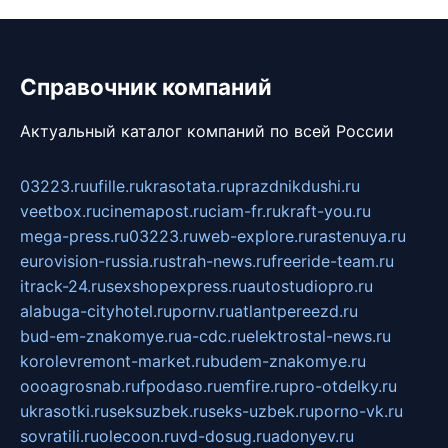
Справочник компаний
Актуальный каталог компаний по всей России
03223.ru
ufille.ru
krasotata.ru
prazdnikdushi.ru
veetbox.ru
cinemapost.ru
ciam-fr.ru
kraft-you.ru
mega-press.ru
03223.ru
web-explore.ru
rastenuya.ru
eurovision-russia.ru
strah-news.ru
freeride-team.ru
itrack-24.ru
sexshopexpress.ru
autostudiopro.ru
alabuga-cityhotel.ru
pornv.ru
atlantpereezd.ru
bud-em-znakomye.ru
a-cdc.ru
elektrostal-news.ru
korolevremont-market.ru
budem-znakomye.ru
oooagrosnab.ru
fpodaso.ru
emfire.ru
pro-otdelky.ru
ukrasotki.ru
seksuzbek.ru
seks-uzbek.ru
porno-vk.ru
sovratili.ru
olecoon.ru
vd-dosug.ru
adonyev.ru