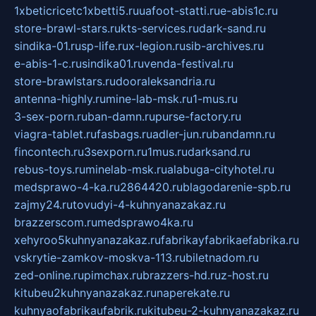
1xbeticricetc1xbetti5.ru
uafoot-statti.ru
e-abis1c.ru
store-brawl-stars.ru
kts-services.ru
dark-sand.ru
sindika-01.ru
sp-life.ru
x-legion.ru
sib-archives.ru
e-abis-1-c.ru
sindika01.ru
venda-festival.ru
store-brawlstars.ru
dooraleksandria.ru
antenna-highly.ru
mine-lab-msk.ru
1-mus.ru
3-sex-porn.ru
ban-damn.ru
purse-factory.ru
viagra-tablet.ru
fasbags.ru
adler-jun.ru
bandamn.ru
fincontech.ru
3sexporn.ru
1mus.ru
darksand.ru
rebus-toys.ru
minelab-msk.ru
alabuga-cityhotel.ru
medsprawo-4-ka.ru
2864420.ru
blagodarenie-spb.ru
zajmy24.ru
tovudyi-4-kuhnyanazakaz.ru
brazzerscom.ru
medsprawo4ka.ru
xehyroo5kuhnyanazakaz.ru
fabrikayfabrikaefabrika.ru
vskrytie-zamkov-moskva-113.ru
biletnadom.ru
zed-online.ru
pimchax.ru
brazzers-hd.ru
z-host.ru
kitubeu2kuhnyanazakaz.ru
naperekate.ru
kuhnyaofabrikaufabrik.ru
kitubeu-2-kuhnyanazakaz.ru