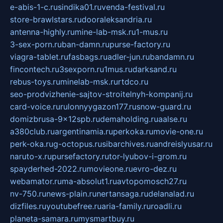
e-abis-1-c.ru
sindika01.ru
venda-festival.ru
store-brawlstars.ru
dooraleksandria.ru
antenna-highly.ru
mine-lab-msk.ru
1-mus.ru
3-sex-porn.ru
ban-damn.ru
purse-factory.ru
viagra-tablet.ru
fasbags.ru
adler-jun.ru
bandamn.ru
fincontech.ru
3sexporn.ru
1mus.ru
darksand.ru
rebus-toys.ru
minelab-msk.ru
rtdco.ru
seo-prodvizhenie-sajtov-stroitelnyh-kompanij.ru
card-voice.ru
rulonnyygazon177.ru
snow-guard.ru
domizbrusa-9x12spb.ru
demaholding.ru
aalse.ru
a380club.ru
argentinamia.ru
perkoka.ru
movie-one.ru
perk-oka.ru
g-octopus.ru
sibarchives.ru
andreislyusar.ru
naruto-x.ru
pursefactory.ru
tor-lyubov-i-grom.ru
spayderhed-2022.ru
movieone.ru
evro-dez.ru
webamator.ru
ma-absolut1.ru
avtopomosch27.ru
nv-750.ru
news-plain.ru
nertansaga.ru
delanalad.ru
dizfiles.ru
youtubefree.ru
aria-family.ru
roadli.ru
planeta-samara.ru
mysmartbuy.ru