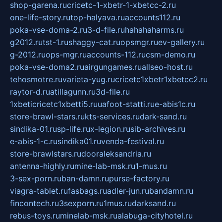
shop-garena.ru
cricetc-1-xbetr-1-xbetcc-2.ru
one-life-story.ru
top-halyava.ru
accounts112.ru
poka-vse-doma-2.ru
3-d-file.ru
hahahaharms.ru
g2012.ru
tst-1.ru
shaggy-cat.ru
opsmgr.ru
ev-gallery.ru
g-2012.ru
ops-mgr.ru
accounts-112.ru
csm-demo.ru
poka-vse-doma2.ru
airgungames.ru
allseo-host.ru
tehosmotre.ru
varieta-yug.ru
cricetc1xbetr1xbetcc2.ru
raytor-d.ru
atillagunn.ru
3d-file.ru
1xbeticricetc1xbetti5.ru
uafoot-statti.ru
e-abis1c.ru
store-brawl-stars.ru
kts-services.ru
dark-sand.ru
sindika-01.ru
sp-life.ru
x-legion.ru
sib-archives.ru
e-abis-1-c.ru
sindika01.ru
venda-festival.ru
store-brawlstars.ru
dooraleksandria.ru
antenna-highly.ru
mine-lab-msk.ru
1-mus.ru
3-sex-porn.ru
ban-damn.ru
purse-factory.ru
viagra-tablet.ru
fasbags.ru
adler-jun.ru
bandamn.ru
fincontech.ru
3sexporn.ru
1mus.ru
darksand.ru
rebus-toys.ru
minelab-msk.ru
alabuga-cityhotel.ru