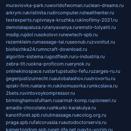
muraviovka-park.ru
worldofwoman.ru
clean-dreams.ru
arkrym.ru
kristinita.ru
dircomputer.ru
healthenter.ru
textexperts.ru
pivnaya-kruzhka.ru
kinofilmy-2021.ru
demolalapaluza.ru
tanyavanya.ru
remstir-tolyatti.ru
msdip.ru
jdol.ru
sokolovr.ru
newtech-spb.ru
rezemkleim.ru
massage-tai.ru
seonub.ru
zvonitut.ru
biolisichka24.ru
mncraft-download.ru
algoritm-sistema.ru
godflesh.ru
ru-industria.ru
zebra-tlt.ru
okna-proficom.ru
erynok.ru
onlinekinospace.ru
startupstudio-fefu.ru
zarges-ru.ru
gegenjustizunrecht.ru
autobalashov.ru
utrovortu.ru
spiski-firm.ru
elara-m.ru
kinomusorka.ru
mkcslava.ru
2bets.ru
vintovoykompressor.ru
birminghamvsfulham.ru
sarmat-komp.ru
pioneeri.ru
amadis-chocolate.ru
shkurki-karakulya.ru
kanotiforet.spb.ru
tutmassage.ru
ecolog.org.ru
praga.spb.ru
falcorussia.ru
autodoctorservis.ru
kamertondom.spb.ru
net-life.net.ru
avto-vozim.ru