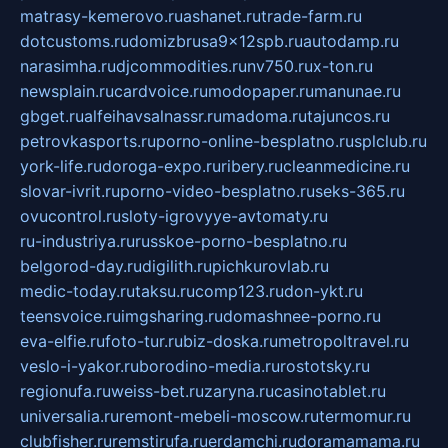
matrasy-kemerovo.ru
ashanet.ru
trade-farm.ru
dotcustoms.ru
domizbrusa9x12spb.ru
autodamp.ru
narasimha.ru
djcommodities.ru
nv750.ru
x-ton.ru
newsplain.ru
cardvoice.ru
modopaper.ru
manunae.ru
gbget.ru
alfeihavsalnassr.ru
madoma.ru
tajuncos.ru
petrovkasports.ru
porno-online-besplatno.ru
splclub.ru
york-life.ru
doroga-expo.ru
ribery.ru
cleanmedicine.ru
slovar-ivrit.ru
porno-video-besplatno.ru
seks-365.ru
ovucontrol.ru
sloty-igrovyye-avtomaty.ru
ru-industriya.ru
russkoe-porno-besplatno.ru
belgorod-day.ru
digilith.ru
pichkurovlab.ru
medic-today.ru
taksu.ru
comp123.ru
don-ykt.ru
teensvoice.ru
imgsharing.ru
domashnee-porno.ru
eva-elfie.ru
foto-tur.ru
biz-doska.ru
metropoltravel.ru
veslo-i-yakor.ru
borodino-media.ru
rostotsky.ru
regionufa.ru
weiss-bet.ru
zaryna.ru
casinotablet.ru
universalia.ru
remont-mebeli-moscow.ru
termomur.ru
clubfisher.ru
remstirufa.ru
erdamchi.ru
doramamama.ru