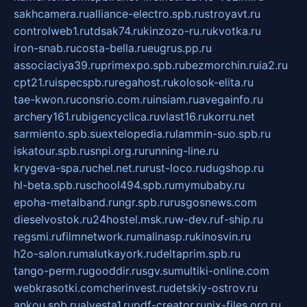
sakhcamera.ru
alliance-electro.spb.ru
stroyavt.ru
controlweb1.ru
tdsak74.ru
kinzozo-ru.ru
kvotka.ru
iron-snab.ru
costa-bella.ru
eugrus.pp.ru
associaciya39.ru
primexpo.spb.ru
bezmorchin.ru
ia2.ru
cpt21.ru
ispecspb.ru
regahost.ru
kolosok-elita.ru
tae-kwon.ru
consrio.com.ru
insiam.ru
avegainfo.ru
archery161.ru
bigencyclica.ru
vlast16.ru
korru.net
sarmiento.spb.su
extelopedia.ru
lammin-suo.spb.ru
iskatour.spb.ru
snpi.org.ru
running-line.ru
krygeva-spa.ru
chel.net.ru
rust-loco.ru
dugshop.ru
hl-beta.spb.ru
school494.spb.ru
mymubaby.ru
epoha-metalband.ru
ngr.spb.ru
rusgosnews.com
dieselvostok.ru
24hostel.msk.ru
w-dev.ru
f-ship.ru
regsmi.ru
filmnetwork.ru
malinasp.ru
kinosvin.ru
h2o-salon.ru
malutkayork.ru
deltaprim.spb.ru
tango-perm.ru
gooddir.ru
sgv.su
multiki-online.com
webkrasotki.com
cherinvest.ru
detskiy-ostrov.ru
ankou.spb.ru
alvesta1.ru
pdf-creator.ru
nix-files.org.ru