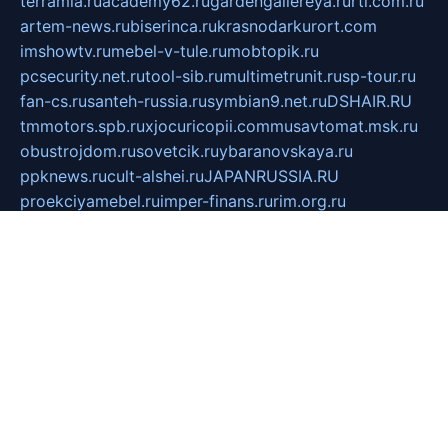
terramia.ru
academy62.ru
gardengallereya.ru
rti.com.ru
artem-news.ru
biserinca.ru
krasnodarkurort.com
imshowtv.ru
mebel-v-tule.ru
mobtopik.ru
pcsecurity.net.ru
tool-sib.ru
multimetrunit.ru
sp-tour.ru
fan-cs.ru
santeh-russia.ru
symbian9.net.ru
DSHAIR.RU
tmmotors.spb.ru
xjocuricopii.com
musavtomat.msk.ru
obustrojdom.ru
sovetcik.ru
ybaranovskaya.ru
ppknews.ru
cult-alshei.ru
JAPANRUSSIA.RU
proekciyamebel.ru
imper-finans.ru
rim.org.ru
glamourai.ru
brassminus.ru
zabor-pro.ru
ftn.pp.ru
dorogoe58.ru
laimengpacker.ru
kuzova-zapchasti.ru
sageerp.ru
taxodrom.ru
dsrazvitie.ru
hardcity.net.ru
ratinghomegames.ru
topservice25.ru
gubernyan.ru
gtglasslined.ru
ii4.ru
tssport.spb.ru
andorra24.com
blackwallstreet.ru
oboimos.ru
optim-doors.com.ru
ikuch.ru
nycr.org.ru
npa21.ru
vremya-ch.spb.ru
desert000.ru
ivtorgi.ru
ifiori.ru
catalog-statei.ru
dcv.org.ru
spetsmaster174.ru
ipkameryhiseeu.ru